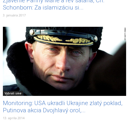
Zjavenie Panny Márie a rev satana, Ch.
Schonborn: Za islamizáciu si...
3. januára 2017
Vybrali sme
Monitoring: USA ukradli Ukrajine zlatý poklad,
Putinova akcia Dvojhlavý orol,...
13. apríla 2014