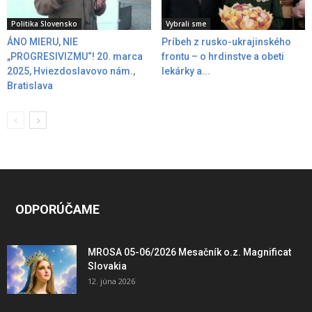
Politika Slovensko
Vybrali sme
ÁNO MIERU, NIE
Príbeh z rusko-ukrajinského
„PROGRESIVIZMU“! 20. marca
frontu – o hrdinstve a obeti
2025, Hviezdoslavovo nám.,
lekárky a...
Bratislava
ODPORÚČAME
MROSA 05-06/2026 Mesačník o.z. Magnificat
Slovakia
12. júna 2026