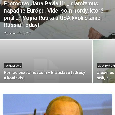
Proroctvo Jána Pavla II.: „Islamizmus
napadne Európu. Videl som hordy, ktoré
prišli…“ Vojna Ruska s USA kvôli stanici
Russia Today!
20. novembra 2017
VYBRALI SME
AGENTÚRA GA
Pomoc bezdomovcom v Bratislave (adresy
Utečenec 
a kontakty)
mýli, a i.