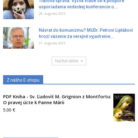
Tlačová správa: Výzva Vláde SR k podpore
usporiadania vedeckej konferencie o...
28. augusta 2025
Návrat do komunizmu? MUDr. Petrovi Liptákovi
hrozí väzenie za verejné vyjadrenie...
21. augusta 2025
Načítať ďalšie
Z nášho E-shopu
PDF Kniha - Sv. Ľudovít M. Grignion z Montfortu:
O pravej úcte k Panne Márii
5.00
€