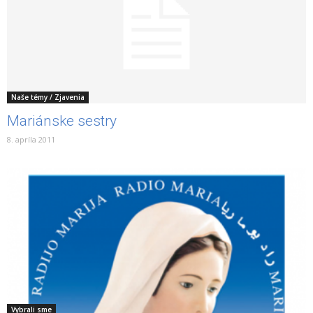
Naše témy / Zjavenia
Mariánske sestry
8. apríla 2011
Vybrali sme