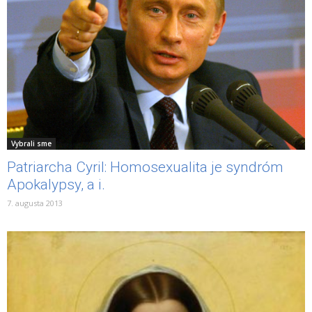
Vybrali sme
Patriarcha Cyril: Homosexualita je syndróm
Apokalypsy, a i.
7. augusta 2013