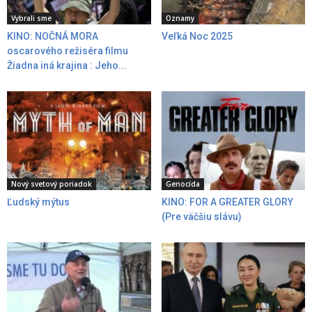
Vybrali sme
Oznamy
KINO: NOČNÁ MORA
Veľká Noc 2025
oscarového režiséra filmu
Žiadna iná krajina : Jeho...
Nový svetový poriadok
Genocída
Ľudský mýtus
KINO: FOR A GREATER GLORY
(Pre väčšiu slávu)