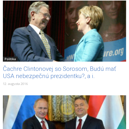
Politika
Čachre Clintonovej so Sorosom, Budú mať
USA nebezpečnú prezidentku?, a i.
12. augusta 2016