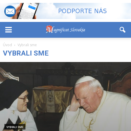
-
+
Font Size:
Úvod
Vybrali sme
VYBRALI SME
VYBRALI SME