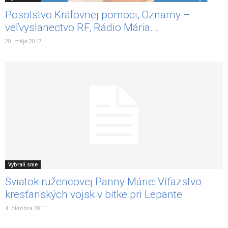
Posolstvo Kráľovnej pomoci, Oznamy –
veľvyslanectvo RF, Rádio Mária...
20. mája 2017
Vybrali sme
Sviatok ružencovej Panny Márie: Víťazstvo
kresťanských vojsk v bitke pri Lepante
4. októbra 2011