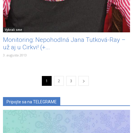
Vybrali sme
Monitoring: Nepohodlná Jana Tutková-Ray –
už aj u Cirkvi! (+...
3. augusta 2013
1
2
3
Pripojte sa na TELEGRAME