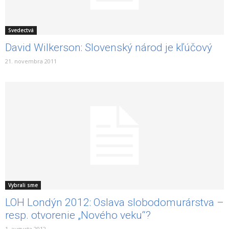
Svedectvá
David Wilkerson: Slovenský národ je kľúčový
21. novembra 2011
Vybrali sme
LOH Londýn 2012: Oslava slobodomurárstva –
resp. otvorenie „Nového veku“?
1. augusta 2012