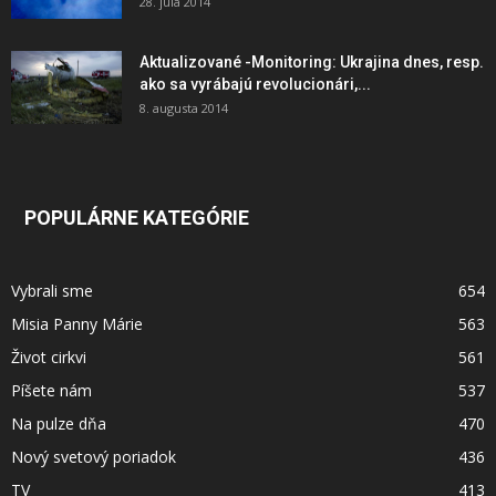
28. júla 2014
Aktualizované -Monitoring: Ukrajina dnes, resp.
ako sa vyrábajú revolucionári,...
8. augusta 2014
POPULÁRNE KATEGÓRIE
Vybrali sme
654
Misia Panny Márie
563
Život cirkvi
561
Píšete nám
537
Na pulze dňa
470
Nový svetový poriadok
436
TV
413