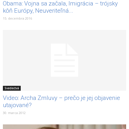
Obama: Vojna sa začala, Imigrácia – trójsky
kôň Európy, Neuveriteľná...
15. decembra 2016
Svedectvá
Video: Archa Zmluvy – prečo je jej objavenie
utajované?
30. marca 2012