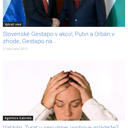
Vybrali sme
Slovenské Gestapo v akcii!, Putin a Orbán v
zhode, Gestapo na...
3. februára 2017
Agentúra Gabriela
Vatikán: Zvrat v sexuálnej výchove mládeže?