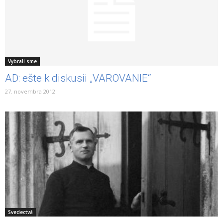
Vybrali sme
AD: ešte k diskusii „VAROVANIE“
27. novembra 2012
Svedectvá