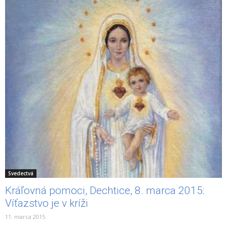
Svedectvá
Kráľovná pomoci, Dechtice, 8. marca 2015:
Víťazstvo je v kríži
11. marca 2015