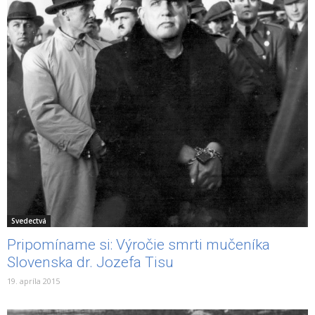
Svedectvá
Pripomíname si: Výročie smrti mučeníka
Slovenska dr. Jozefa Tisu
19. apríla 2015