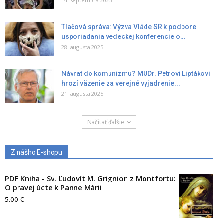
14. septembra 2025
Tlačová správa: Výzva Vláde SR k podpore
usporiadania vedeckej konferencie o...
28. augusta 2025
Návrat do komunizmu? MUDr. Petrovi Liptákovi
hrozí väzenie za verejné vyjadrenie...
21. augusta 2025
Načítať ďalšie
Z nášho E-shopu
PDF Kniha - Sv. Ľudovít M. Grignion z Montfortu:
O pravej úcte k Panne Márii
5.00
€