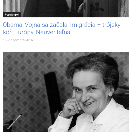
Svedectvá
Obama: Vojna sa začala, Imigrácia – trójsky
kôň Európy, Neuveriteľná...
15. decembra 2016