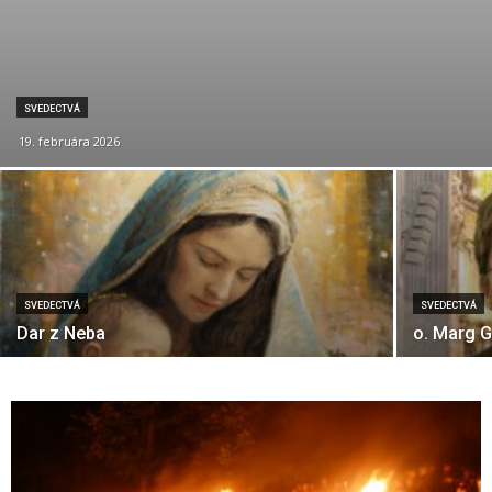
SVEDECTVÁ
19. februára 2026
SVEDECTVÁ
SVEDECTVÁ
Dar z Neba
o. Marg 