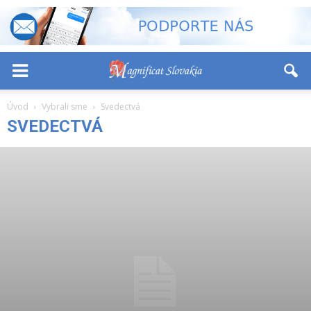
-
+
Font Size:
Úvod
Vybrali sme
Svedectvá
SVEDECTVÁ