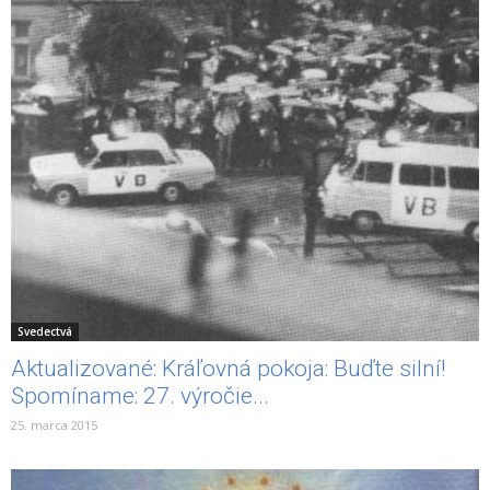
Svedectvá
Aktualizované: Kráľovná pokoja: Buďte silní!
Spomíname: 27. výročie...
25. marca 2015