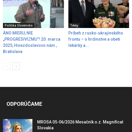
Politika Slovensko
Témy
ÁNO MIERU, NIE
Príbeh z rusko-ukrajinského
„PROGRESIVIZMU“! 20. marca
frontu – o hrdinstve a obeti
2025, Hviezdoslavovo nám.,
lekárky a...
Bratislava
ODPORÚČAME
MROSA 05-06/2026 Mesačník o.z. Magnificat
Slovakia