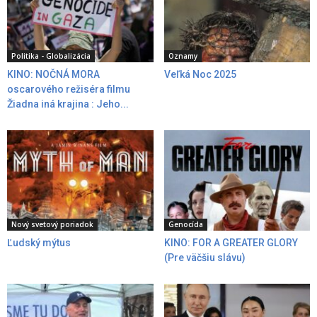
Politika - Globalizácia
Oznamy
KINO: NOČNÁ MORA
Veľká Noc 2025
oscarového režiséra filmu
Žiadna iná krajina : Jeho...
Nový svetový poriadok
Genocída
Ľudský mýtus
KINO: FOR A GREATER GLORY
(Pre väčšiu slávu)