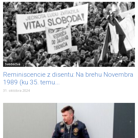
Svedectvá
Reminiscencie z disentu: Na brehu Novembra
1989 (ku 35. temu...
31. októbra 2024