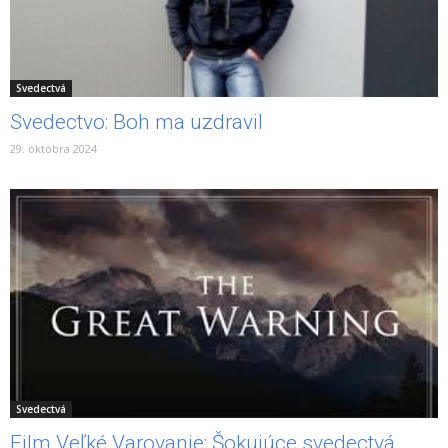
Svedectvá
Svedectvo: Boh ma uzdravil
29. októbra 2024
Svedectvá
Film Veľké Varovanie: Šokujúce svedectvá