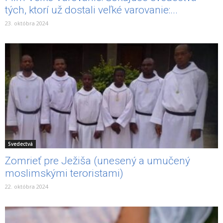
tých, ktorí už dostali veľké varovanie:...
23. októbra 2024
Svedectvá
Zomrieť pre Ježiša (unesený a umučený
moslimskými teroristami)
22. októbra 2024