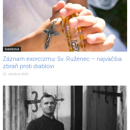
Svedectvá
Záznam exorcizmu: Sv. Ruženec – najväčšia
zbraň proti diablovi
22. októbra 2024