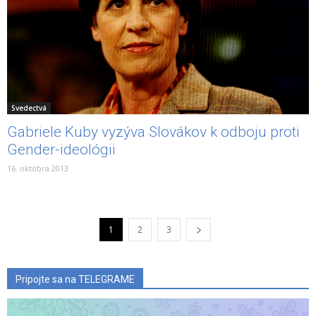
Svedectvá
Gabriele Kuby vyzýva Slovákov k odboju proti
Gender-ideológii
16. októbra 2013
1
2
3
Pripojte sa na TELEGRAME