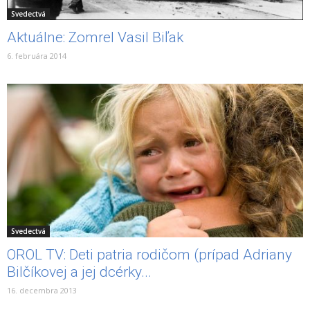
Svedectvá
Aktuálne: Zomrel Vasil Biľak
6. februára 2014
Svedectvá
OROL TV: Deti patria rodičom (prípad Adriany
Bilčíkovej a jej dcérky...
16. decembra 2013