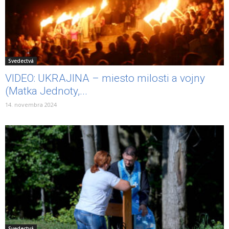
Svedectvá
VIDEO: UKRAJINA – miesto milosti a vojny
(Matka Jednoty,...
14. novembra 2024
Svedectvá