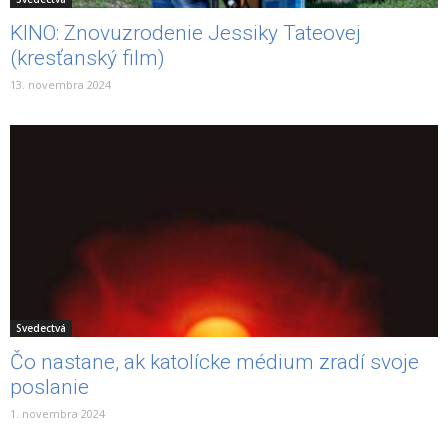
KINO: Znovuzrodenie Jessiky Tateovej
(kresťanský film)
13. novembra 2024
Svedectvá
Čo nastane, ak katolícke médium zradí svoje
poslanie
1. novembra 2024