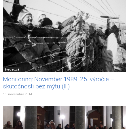
Svedectvá
Monitoring: November 1989, 25. výročie –
skutočnosti bez mýtu (II.)
15. novembra 2014