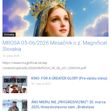
Oznamy
MROSA 05-06/2026 Mesačník o.z. Magnificat
Slovakia
12. júna 2026
https://www.magnificat.sk/wp-
content/uploads/2026/06/ROSA_05_06_s01_32NOVA.pdf
KINO: FOR A GREATER GLORY (Pre väčšiu slávu)
29. marca 2025
ÁNO MIERU, NIE „PROGRESIVIZMU“! 20. marca
2025, Hviezdoslavovo nám., Bratislava