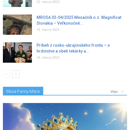
23. marca 2025
MROSA 03-04/2025 Mesačník o.z. Magnificat
Slovakia – Veľkonočné...
16. marca 2025
Príbeh z rusko-ukrajinského frontu – o
hrdinstve a obeti lekárky a...
16. marca 2025
Misia Panny Márie
Viac