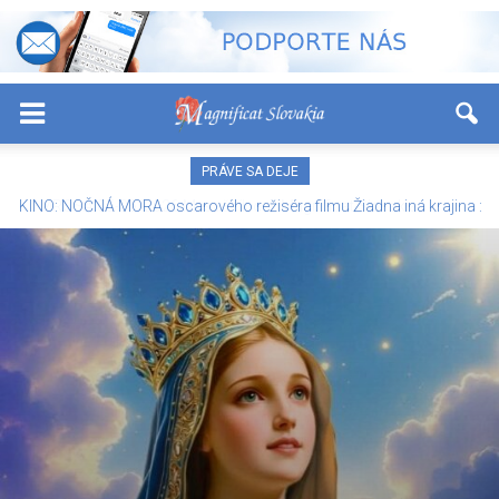
-
+
Font Size:
PRÁVE SA DEJE
KINO: NOČNÁ MORA oscarového režiséra filmu Žiadna iná krajina :
Jeho dom prepadli izraelskí vojaci