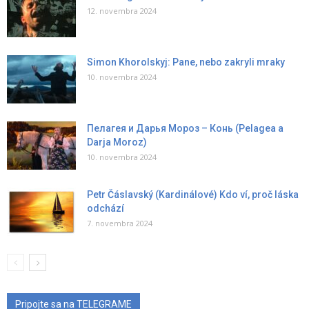
12. novembra 2024
Simon Khorolskyj: Pane, nebo zakryli mraky
10. novembra 2024
Пелагея и Дарья Мороз – Конь (Pelagea a
Darja Moroz)
10. novembra 2024
Petr Čáslavský (Kardinálové) Kdo ví, proč láska
odchází
7. novembra 2024
Pripojte sa na TELEGRAME