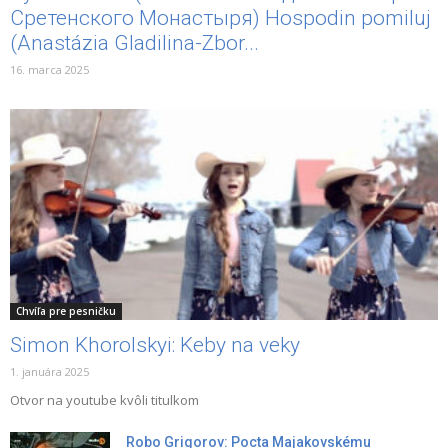
Сретенского Монастыря) Hospodin pomiluj
(Anastázia Gladilina-Zbor...
16. marca 2025
Chvíľa pre pesničku
Simon Khorolskyi: Keby na veky
1. januára 2025
Otvor na youtube kvôli titulkom
Robo Grigorov: Pocta Majakovskému