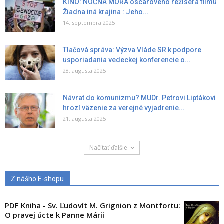
KINO: NOČNÁ MORA oscarového režiséra filmu
Žiadna iná krajina : Jeho...
14. septembra 2025
Tlačová správa: Výzva Vláde SR k podpore
usporiadania vedeckej konferencie o...
28. augusta 2025
Návrat do komunizmu? MUDr. Petrovi Liptákovi
hrozí väzenie za verejné vyjadrenie...
21. augusta 2025
Načítať ďalšie
Z nášho E-shopu
PDF Kniha - Sv. Ľudovít M. Grignion z Montfortu:
O pravej úcte k Panne Márii