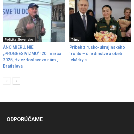
Politika Slovensko
Témy
ÁNO MIERU, NIE
Príbeh z rusko-ukrajinského
„PROGRESIVIZMU“! 20. marca
frontu – o hrdinstve a obeti
2025, Hviezdoslavovo nám.,
lekárky a...
Bratislava
ODPORÚČAME