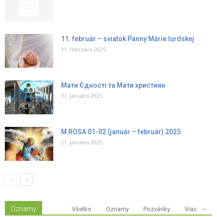
11. február – sviatok Panny Márie lurdskej
11. februára 2025
Мати Єдності та Мати християн
31. januára 2025
M ROSA 01-02 (január – február) 2025
21. januára 2025
Oznamy
Všetko
Oznamy
Pozvánky
Viac