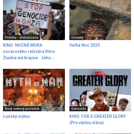
Politika - Globalizácia
Oznamy
KINO: NOČNÁ MORA
Veľká Noc 2025
oscarového režiséra filmu
Žiadna iná krajina : Jeho...
Nový svetový poriadok
Genocída
Ľudský mýtus
KINO: FOR A GREATER GLORY
(Pre väčšiu slávu)