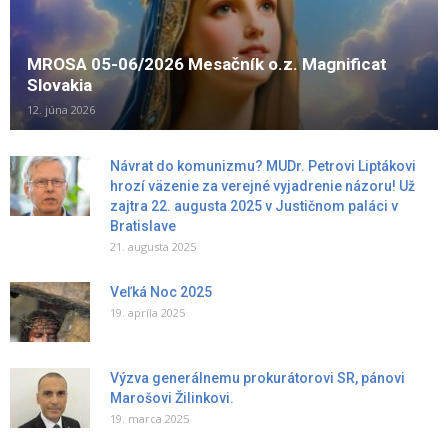
MROSA 05-06/2026 Mesačník o.z. Magnificat
Slovakia
12. júna 2026
Návrat do komunizmu? MUDr. Petrovi Liptákovi
hrozí väzenie za verejné vyjadrenie názoru! Už
zajtra 22. augusta 2025 v Justičnom paláci v
Bratislave
21. augusta 2025
Veľká Noc 2025
19. apríla 2025
Výzva generálnemu prokurátorovi SR, pánovi
Marošovi Žilinkovi.
19. marca 2025