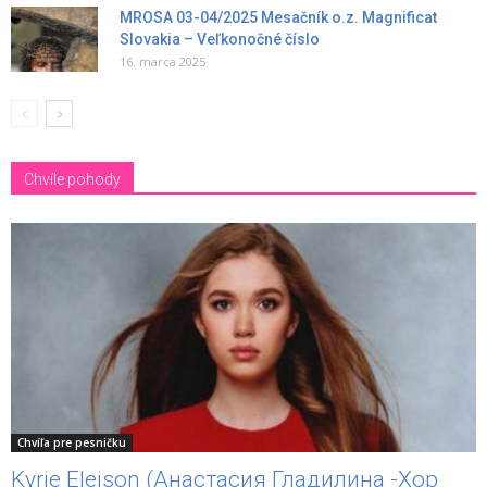
MROSA 03-04/2025 Mesačník o.z. Magnificat
Slovakia – Veľkonočné číslo
16. marca 2025
Chvíle pohody
Chvíľa pre pesničku
Kyrie Eleison (Анастасия Гладилина -Хор