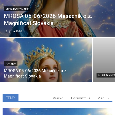
MISIA PANNY MÁRIE
MROSA 05-06/2026 Mesačník o.z.
Magnificat Slovakia
12. júna 2026
OZNAMY
MROSA 05-06/2026 Mesačník o.z.
Magnificat Slovakia
MISIA PANNY 
TÉMY
Všetko
Extrémizmus
Viac