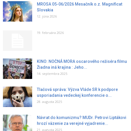
MROSA 05-06/2026 Mesačník o.z. Magnificat
Slovakia
12. júna 2026
19. februára 2026
KINO: NOČNÁ MORA oscarového režiséra filmu
Žiadna iná krajina : Jeho...
14. septembra 2025
Tlačová správa: Výzva Vláde SR k podpore
usporiadania vedeckej konferencie o...
28. augusta 2025
Návrat do komunizmu? MUDr. Petrovi Liptákovi
hrozí väzenie za verejné vyjadrenie...
21. augusta 2025