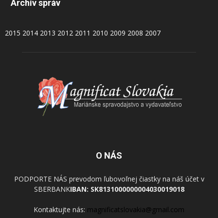
Archív správ
2015
2014
2013
2012
2011
2010
2009
2008
2007
O NÁS
PODPORTE NÁS prevodom ľubovoľnej čiastky na náš účet v
SBERBANK
IBAN: SK8131000000004030019018
Kontaktujte nás:
magnificatslovakia@gmail.com