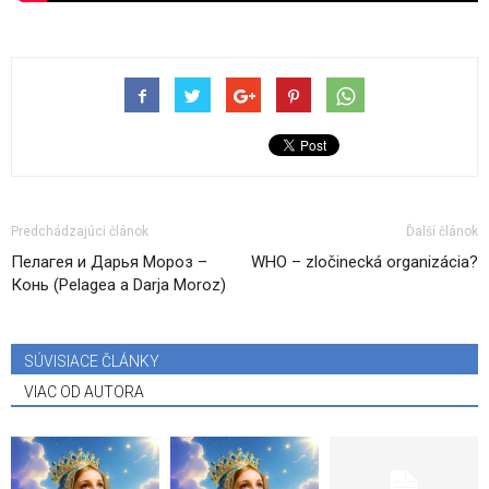
Predchádzajúci článok
Ďalší článok
Пелагея и Дарья Мороз –
WHO – zločinecká organizácia?
Конь (Pelagea a Darja Moroz)
SÚVISIACE ČLÁNKY
VIAC OD AUTORA