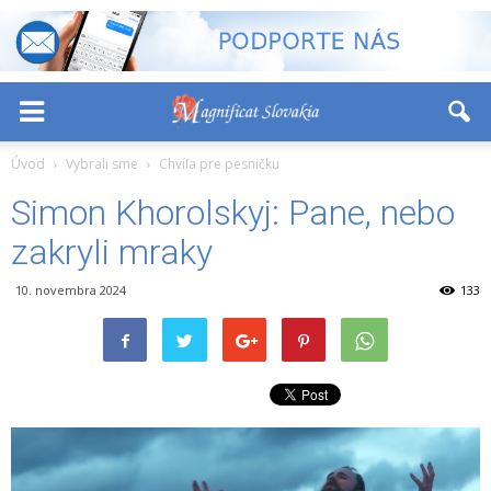
-
+
Font Size:
Úvod
Vybrali sme
Chvíľa pre pesničku
Simon Khorolskyj: Pane, nebo
zakryli mraky
10. novembra 2024
133