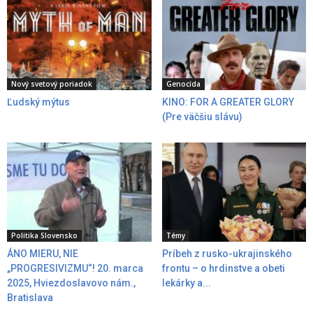
Nový svetový poriadok
Genocída
Ľudský mýtus
KINO: FOR A GREATER GLORY
(Pre väčšiu slávu)
Politika Slovensko
Témy
ÁNO MIERU, NIE
Príbeh z rusko-ukrajinského
„PROGRESIVIZMU“! 20. marca
frontu – o hrdinstve a obeti
2025, Hviezdoslavovo nám.,
lekárky a...
Bratislava