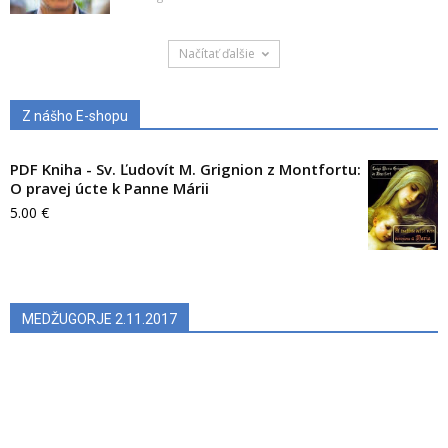
Načítať ďalšie
Z nášho E-shopu
PDF Kniha - Sv. Ľudovít M. Grignion z Montfortu:
O pravej úcte k Panne Márii
5.00
€
MEDŽUGORJE 2.11.2017