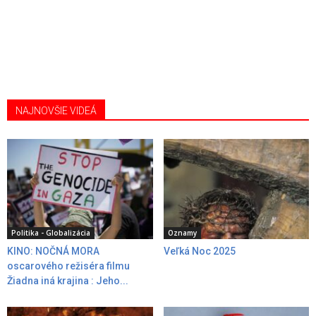
NAJNOVŠIE VIDEÁ
Politika - Globalizácia
Oznamy
KINO: NOČNÁ MORA
Veľká Noc 2025
oscarového režiséra filmu
Žiadna iná krajina : Jeho...