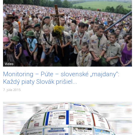
Video
Monitoring – Púte – slovenské „majdany“:
Každý piaty Slovák prišiel...
7. júla 2015