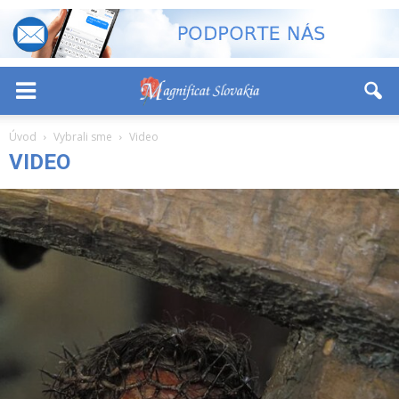
-
+
Font Size:
Úvod
Vybrali sme
Video
VIDEO