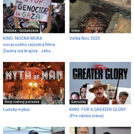
Politika - Globalizácia
Video
KINO: NOČNÁ MORA
Veľká Noc 2025
oscarového režiséra filmu
Žiadna iná krajina : Jeho...
Nový svetový poriadok
Genocída
Ľudský mýtus
KINO: FOR A GREATER GLORY
(Pre väčšiu slávu)