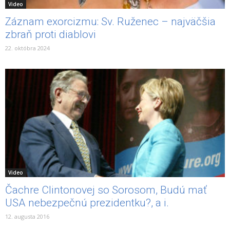
Video
Záznam exorcizmu: Sv. Ruženec – najväčšia
zbraň proti diablovi
22. októbra 2024
Video
Čachre Clintonovej so Sorosom, Budú mať
USA nebezpečnú prezidentku?, a i.
12. augusta 2016