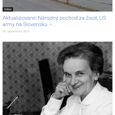
Video
Aktualizované: Národný pochod za život, US
army na Slovensku –...
18. septembra 2015