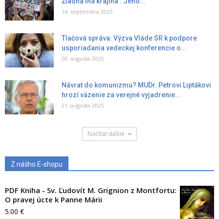
Žiadna iná krajina : Jeho...
14. septembra 2025
Tlačová správa: Výzva Vláde SR k podpore
usporiadania vedeckej konferencie o...
28. augusta 2025
Návrat do komunizmu? MUDr. Petrovi Liptákovi
hrozí väzenie za verejné vyjadrenie...
21. augusta 2025
Načítať ďalšie
Z nášho E-shopu
PDF Kniha - Sv. Ľudovít M. Grignion z Montfortu:
O pravej úcte k Panne Márii
5.00
€