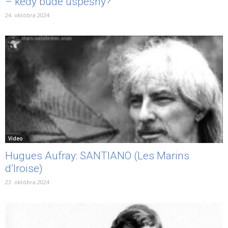
– kedy bude úspešný?
24. októbra 2024
Video
Hugues Aufray: SANTIANO (Les Marins
d’Iroise)
23. októbra 2024