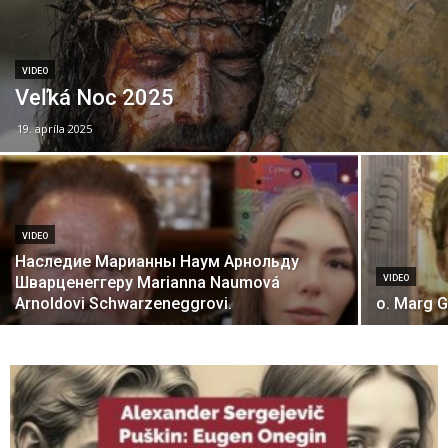
VIDEO
Veľká Noc 2025
19. apríla 2025
VIDEO
Наследие Марианны Наум Арнольду
Шварценеггеру Marianna Naumová
VIDEO
Arnoldovi Schwarzeneggrovi.
o. Marg 