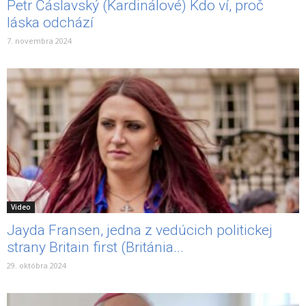
Petr Čáslavský (Kardinálové) Kdo ví, proč
láska odchází
7. novembra 2024
Video
Jayda Fransen, jedna z vedúcich politickej
strany Britain first (Británia...
29. októbra 2024