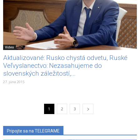
Video
Aktualizované: Rusko chystá odvetu, Ruské
Veľvyslanectvo: Nezasahujeme do
slovenských záležitostí,...
27. júna 2015
1
2
3
Pripojte sa na TELEGRAME