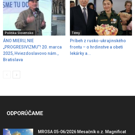
Politika Slovensko
Témy
ÁNO MIERU, NIE
Príbeh z rusko-ukrajinského
„PROGRESIVIZMU“! 20. marca
frontu – o hrdinstve a obeti
2025, Hviezdoslavovo nám.,
lekárky a...
Bratislava
ODPORÚČAME
MROSA 05-06/2026 Mesačník o.z. Magnificat