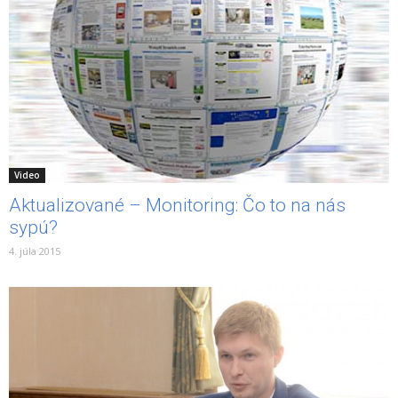
Video
Aktualizované – Monitoring: Čo to na nás
sypú?
4. júla 2015