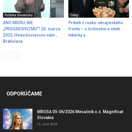
Politika Slovensko
Témy
ÁNO MIERU, NIE
Príbeh z rusko-ukrajinského
„PROGRESIVIZMU“! 20. marca
frontu – o hrdinstve a obeti
2025, Hviezdoslavovo nám.,
lekárky a...
Bratislava
ODPORÚČAME
MROSA 05-06/2026 Mesačník o.z. Magnificat
Slovakia
12. júna 2026