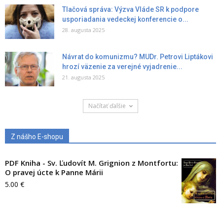
Tlačová správa: Výzva Vláde SR k podpore
usporiadania vedeckej konferencie o...
28. augusta 2025
Návrat do komunizmu? MUDr. Petrovi Liptákovi
hrozí väzenie za verejné vyjadrenie...
21. augusta 2025
Načítať ďalšie
Z nášho E-shopu
PDF Kniha - Sv. Ľudovít M. Grignion z Montfortu:
O pravej úcte k Panne Márii
5.00
€