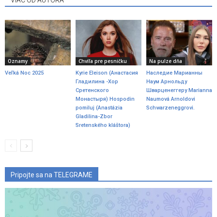
VIAC OD AUTORA
Oznamy
Chvíľa pre pesničku
Na pulze dňa
Veľká Noc 2025
Kyrie Eleison (Анастасия
Наследие Марианны
Гладилина -Хор
Наум Арнольду
Сретенского
Шварценеггеру Marianna
Монастыря) Hospodin
Naumová Arnoldovi
pomiluj (Anastázia
Schwarzeneggrovi.
Gladilina-Zbor
Sretenského kláštora)
Pripojte sa na TELEGRAME