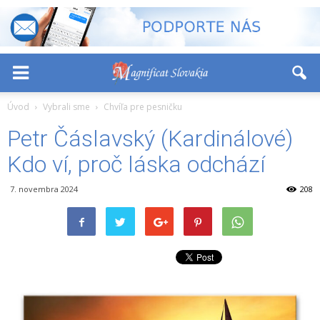
-
+
Font Size:
Úvod
Vybrali sme
Chvíľa pre pesničku
Petr Čáslavský (Kardinálové)
Kdo ví, proč láska odchází
7. novembra 2024
208