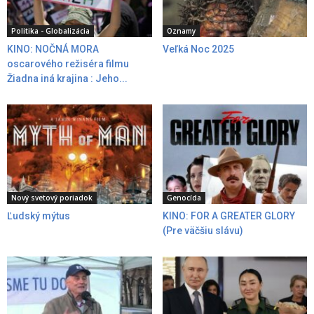
Politika - Globalizácia
Oznamy
KINO: NOČNÁ MORA
Veľká Noc 2025
oscarového režiséra filmu
Žiadna iná krajina : Jeho...
Nový svetový poriadok
Genocída
Ľudský mýtus
KINO: FOR A GREATER GLORY
(Pre väčšiu slávu)