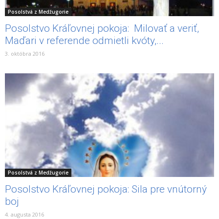
Posolstvá z Medžugorie
Posolstvo Kráľovnej pokoja: Milovať a veriť,
Maďari v referende odmietli kvóty,...
3. októbra 2016
Posolstvá z Medžugorie
Posolstvo Kráľovnej pokoja: Sila pre vnútorný
boj
4. augusta 2016