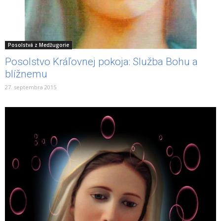
Posolstvá z Medžugorie
Posolstvo Kráľovnej pokoja: Služba Bohu a
blížnemu
27. septembra 2015