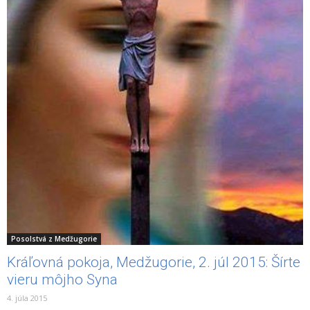
Posolstvá z Medžugorie
Kráľovná pokoja, Medžugorie, 2. júl 2015: Šírte
vieru môjho Syna
4. júla 2015