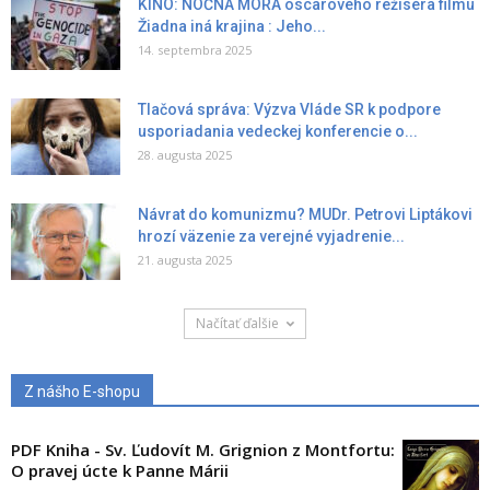
KINO: NOČNÁ MORA oscarového režiséra filmu
Žiadna iná krajina : Jeho...
14. septembra 2025
Tlačová správa: Výzva Vláde SR k podpore
usporiadania vedeckej konferencie o...
28. augusta 2025
Návrat do komunizmu? MUDr. Petrovi Liptákovi
hrozí väzenie za verejné vyjadrenie...
21. augusta 2025
Načítať ďalšie
Z nášho E-shopu
PDF Kniha - Sv. Ľudovít M. Grignion z Montfortu:
O pravej úcte k Panne Márii