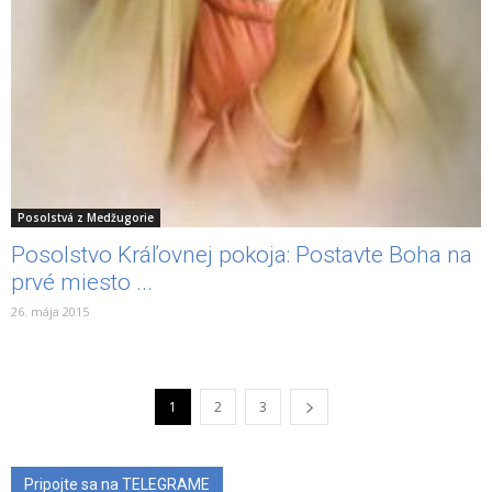
Posolstvá z Medžugorie
Posolstvo Kráľovnej pokoja: Postavte Boha na
prvé miesto ...
26. mája 2015
1
2
3
Pripojte sa na TELEGRAME