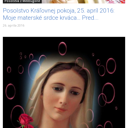
Posolstvá z Medžugorie
Posolstvo Kráľovnej pokoja, 25. apríl 2016:
Moje materské srdce krváca… Pred...
26. apríla 2016