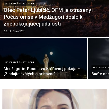
POSOLSTVÁ Z MEDŽUGORIE
Otec Petar Ljubičič, OFM je otrasený!
Počas omše v Medžugorí došlo k
znepokojujúcej udalosti
30. októbra 2024
POSOLSTVÁ Z MEDŽUGORIE
Medžugorie: Posolstvo Kráľovnej pokoja –
POSOLSTVÁ Z
„Žiadajte svätých o príhovor“
Buďte obo