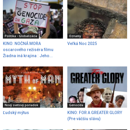
Politika - Globalizácia
Oznamy
KINO: NOČNÁ MORA
Veľká Noc 2025
oscarového režiséra filmu
Žiadna iná krajina : Jeho...
Nový svetový poriadok
Genocída
Ľudský mýtus
KINO: FOR A GREATER GLORY
(Pre väčšiu slávu)