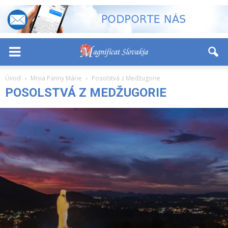
-
+
Font Size:
Úvod
Misia Panny Márie
Posolstvá z Medžugorie
POSOLSTVÁ Z MEDŽUGORIE