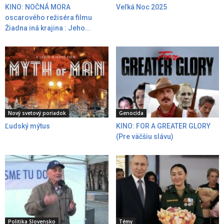
KINO: NOČNÁ MORA
Veľká Noc 2025
oscarového režiséra filmu
Žiadna iná krajina : Jeho...
Nový svetový poriadok
Genocída
Ľudský mýtus
KINO: FOR A GREATER GLORY
(Pre väčšiu slávu)
Politika Slovensko
Témy