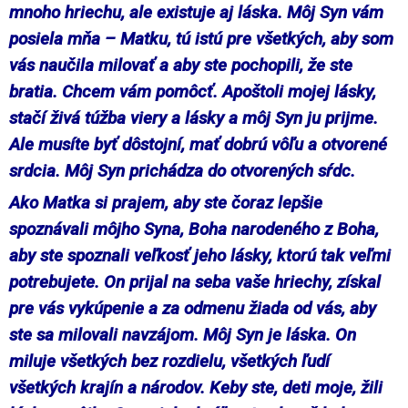
mnoho hriechu, ale existuje aj láska. Môj Syn vám
posiela mňa – Matku, tú istú pre všetkých, aby som
vás naučila milovať a aby ste pochopili, že ste
bratia. Chcem vám pomôcť. Apoštoli mojej lásky,
stačí živá túžba viery a lásky a môj Syn ju prijme.
Ale musíte byť dôstojní, mať dobrú vôľu a otvorené
srdcia. Môj Syn prichádza do otvorených sŕdc.
Ako Matka si prajem, aby ste čoraz lepšie
spoznávali môjho Syna, Boha narodeného z Boha,
aby ste spoznali veľkosť jeho lásky, ktorú tak veľmi
potrebujete. On prijal na seba vaše hriechy, získal
pre vás vykúpenie a za odmenu žiada od vás, aby
ste sa milovali navzájom. Môj Syn je láska. On
miluje všetkých bez rozdielu, všetkých ľudí
všetkých krajín a národov. Keby ste, deti moje, žili