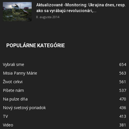
Aktualizované -Monitoring: Ukrajina dnes, resp.
ako sa vyrábajú revolucionári,...
8. augusta 2014
POPULÁRNE KATEGÓRIE
Vybrali sme
654
Misia Panny Márie
563
Život cirkvi
561
Píšete nám
537
Na pulze dňa
470
Nový svetový poriadok
436
TV
413
Video
381