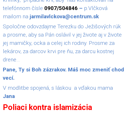
telefónnom čísle
0907/504846
–
p.Vlčková
mailom na
jarmilavlckova@centrum.sk
Spoločne odovzdajme Terezku do Ježišových rúk
a prosme, aby sa Pán oslávil v jej živote aj v živote
jej mamičky, ocka a celej ich rodiny. Prosme za
lekárov, za darcov krvi pre ňu, za darcu kostnej
drene…
Pane, Ty si Boh zázrakov. Máš moc zmeniť chod
vecí.
V modlitbe spojená, s láskou a vďakou mama
Jana
Poliaci kontra islamizácia