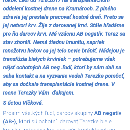
rokov. Leží od 16.8.2017 na transplantačnom
oddelení kostnej drene na Kramároch. Z plného
zdravia jej prestala pracovať kostná dreň. Preto sa
jej netvorí krv. Žije z darovanej krvi. Stále hľadáme
pre ňu darcov krvi. Má vzácnu AB negatív. Teraz sa
stav zhoršil. Nemá žiadnu imunitu, napriek
množstvu liekov sa jej telo nevie brániť. Nádejou je
transfúzia bielych krviniek – potrebujeme však
nájsť ochotných AB neg .ľudí, ktorí by nám dali na
seba kontakt a na vyzvanie vedeli Terezke pomôcť,
aby sa dočkala transplantácie kostnej drene. V
mene Terezky Vám ďakujem.
S úctou Vlčková.
Prosím všetkých ľudí, darcov skupiny
AB negatív
(AB-),
ktorí sú ochotní darovať Terezke biele
krvinky, prípadne krv, aby nás kontaktovali na