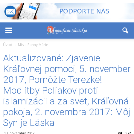
-
+
Font Size:
Úvod
Misia Panny Márie
Aktualizované: Zjavenie
Kráľovnej pomoci, 5. november
2017, Pomôžte Terezke!
Modlitby Poliakov proti
islamizácii a za svet, Kráľovná
pokoja, 2. novembra 2017: Môj
Syn je Láska
13. novembra 2017
3972