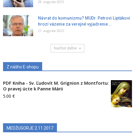
28. augusta 2025
Návrat do komunizmu? MUDr. Petrovi Liptákovi
hrozí väzenie za verejné vyjadrenie...
21. augusta 2025
Načítať ďalšie
Z nášho E-shopu
PDF Kniha - Sv. Ľudovít M. Grignion z Montfortu:
O pravej úcte k Panne Márii
5.00
€
MEDŽUGORJE 2.11.2017