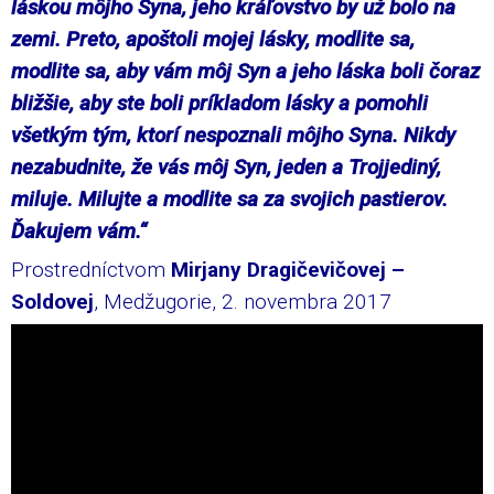
láskou môjho Syna, jeho kráľovstvo by už bolo na
zemi. Preto, apoštoli mojej lásky, modlite sa,
modlite sa, aby vám môj Syn a jeho láska boli čoraz
bližšie, aby ste boli príkladom lásky a pomohli
všetkým tým, ktorí nespoznali môjho Syna. Nikdy
nezabudnite, že vás môj Syn, jeden a Trojjediný,
miluje. Milujte a modlite sa za svojich pastierov.
Ďakujem vám.“
Prostredníctvom
Mirjany Dragičevičovej –
Soldovej
, Medžugorie, 2. novembra 2017