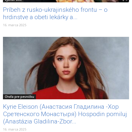
Príbeh z rusko-ukrajinského frontu – o
hrdinstve a obeti lekárky a...
16. marca 2025
Chvíľa pre pesničku
Kyrie Eleison (Анастасия Гладилина -Хор
Сретенского Монастыря) Hospodin pomiluj
(Anastázia Gladilina-Zbor...
16. marca 2025