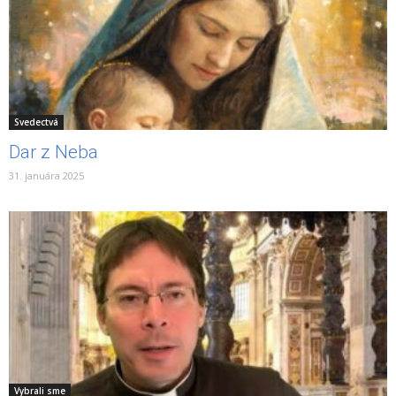
Svedectvá
Dar z Neba
31. januára 2025
Vybrali sme