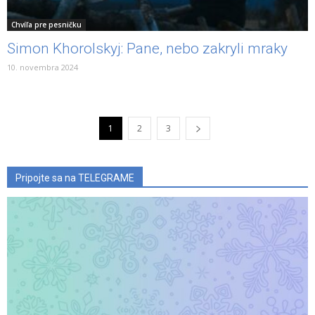
Chvíľa pre pesničku
Simon Khorolskyj: Pane, nebo zakryli mraky
10. novembra 2024
1
2
3
Pripojte sa na TELEGRAME