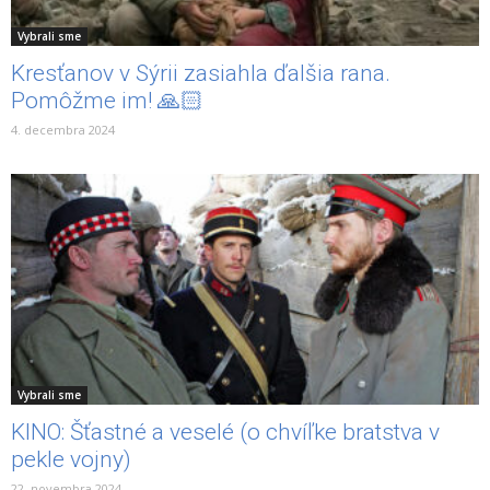
Vybrali sme
Kresťanov v Sýrii zasiahla ďalšia rana.
Pomôžme im! 🙏🏻
4. decembra 2024
Vybrali sme
KINO: Šťastné a veselé (o chvíľke bratstva v
pekle vojny)
22. novembra 2024