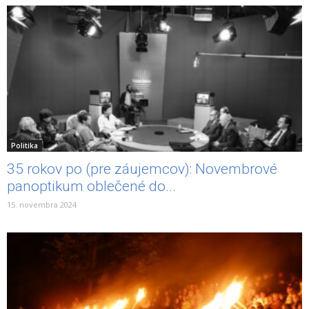
Politika
35 rokov po (pre záujemcov): Novembrové
panoptikum oblečené do...
15. novembra 2024