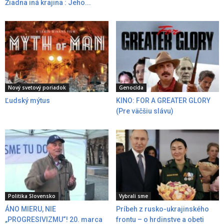
Žiadna iná krajina : Jeho...
Nový svetový poriadok
Genocída
Ľudský mýtus
KINO: FOR A GREATER GLORY
(Pre väčšiu slávu)
Politika Slovensko
Vybrali sme
ÁNO MIERU, NIE
Príbeh z rusko-ukrajinského
„PROGRESIVIZMU“! 20. marca
frontu – o hrdinstve a obeti