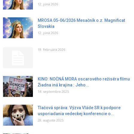
12. júna 2026
MROSA 05-06/2026 Mesačník o.z. Magnificat
Slovakia
12. júna 2026
19. februára 2026
KINO: NOČNÁ MORA oscarového režiséra filmu
Žiadna iná krajina : Jeho...
14. septembra 2025
Tlačová správa: Výzva Vláde SR k podpore
usporiadania vedeckej konferencie o...
28. augusta 2025