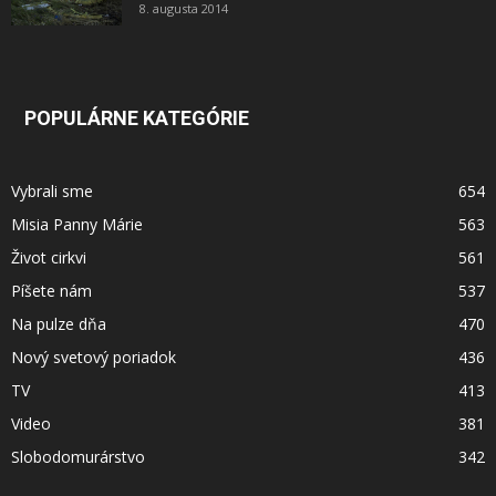
8. augusta 2014
POPULÁRNE KATEGÓRIE
Vybrali sme
654
Misia Panny Márie
563
Život cirkvi
561
Píšete nám
537
Na pulze dňa
470
Nový svetový poriadok
436
TV
413
Video
381
Slobodomurárstvo
342