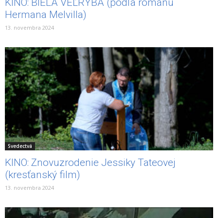
KINO: BIELA VEĽRYBA (podľa románu
Hermana Melvilla)
13. novembra 2024
Svedectvá
KINO: Znovuzrodenie Jessiky Tateovej
(kresťanský film)
13. novembra 2024