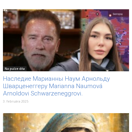
Na pulze dňa
Наследие Марианны Наум Арнольду
Шварценеггеру Marianna Naumová
Arnoldovi Schwarzeneggrovi.
3. februára 2025