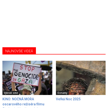
NAJNOVŠIE VIDEÁ
Vybrali sme
Oznamy
KINO: NOČNÁ MORA
Veľká Noc 2025
oscarového režiséra filmu