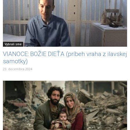
Vybrali sme
VIANOCE: BOŽIE DIEŤA (príbeh vraha z ilavskej
samotky)
23. decembra 2024