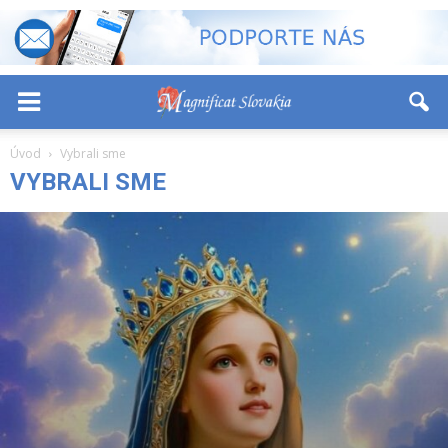
-
+
Font Size:
Úvod
Vybrali sme
VYBRALI SME