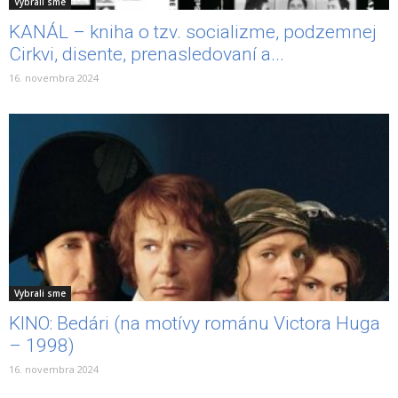
Vybrali sme
KANÁL – kniha o tzv. socializme, podzemnej
Cirkvi, disente, prenasledovaní a...
16. novembra 2024
Vybrali sme
KINO: Bedári (na motívy románu Victora Huga
– 1998)
16. novembra 2024