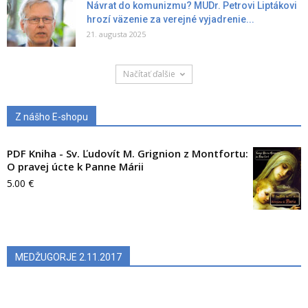
Návrat do komunizmu? MUDr. Petrovi Liptákovi
hrozí väzenie za verejné vyjadrenie...
21. augusta 2025
Načítať ďalšie
Z nášho E-shopu
PDF Kniha - Sv. Ľudovít M. Grignion z Montfortu:
O pravej úcte k Panne Márii
5.00
€
MEDŽUGORJE 2.11.2017