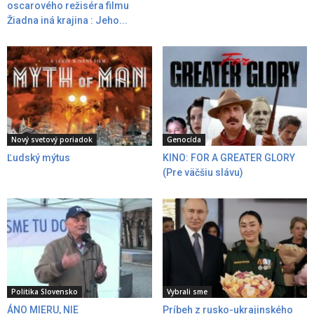
oscarového režiséra filmu
Žiadna iná krajina : Jeho...
Nový svetový poriadok
Genocída
Ľudský mýtus
KINO: FOR A GREATER GLORY
(Pre väčšiu slávu)
Politika Slovensko
Vybrali sme
ÁNO MIERU, NIE
Príbeh z rusko-ukrajinského