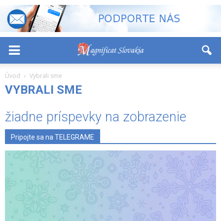
-
+
Font Size:
Úvod
Vybrali sme
VYBRALI SME
žiadne príspevky na zobrazenie
Pripojte sa na TELEGRAME