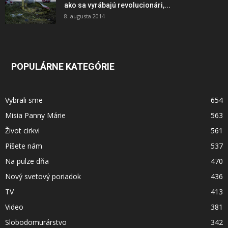
ako sa vyrábajú revolucionári,...
8. augusta 2014
POPULÁRNE KATEGÓRIE
Vybrali sme
654
Misia Panny Márie
563
Život cirkvi
561
Píšete nám
537
Na pulze dňa
470
Nový svetový poriadok
436
TV
413
Video
381
Slobodomurárstvo
342