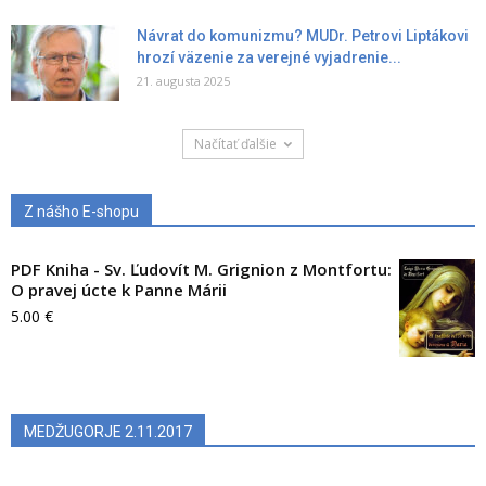
Návrat do komunizmu? MUDr. Petrovi Liptákovi
hrozí väzenie za verejné vyjadrenie...
21. augusta 2025
Načítať ďalšie
Z nášho E-shopu
PDF Kniha - Sv. Ľudovít M. Grignion z Montfortu:
O pravej úcte k Panne Márii
5.00
€
MEDŽUGORJE 2.11.2017