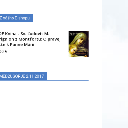
Z nášho E-shopu
DF Kniha - Sv. Ľudovít M.
rignion z Montfortu: O pravej
cte k Panne Márii
.00
€
MEDŽUGORJE 2.11.2017