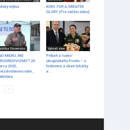
dský mýtus
KINO: FOR A GREATER
GLORY (Pre väčšiu slávu)
olitika Slovensko
Vybrali sme
O MIERU, NIE
Príbeh z rusko-
ROGRESIVIZMU“! 20.
ukrajinského frontu – o
rca 2025,
hrdinstve a obeti lekárky
iezdoslavovo nám.,
a...
atislava