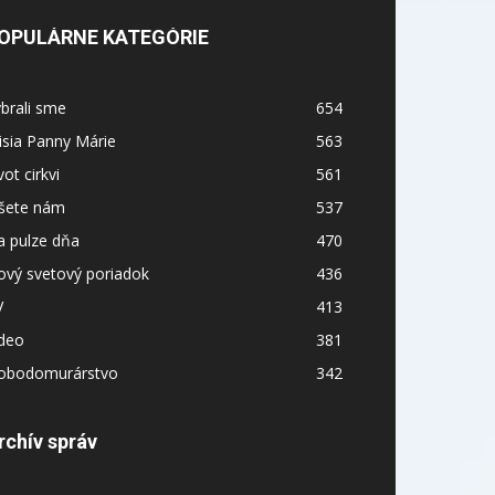
OPULÁRNE KATEGÓRIE
brali sme
654
sia Panny Márie
563
vot cirkvi
561
íšete nám
537
a pulze dňa
470
ový svetový poriadok
436
V
413
ideo
381
lobodomurárstvo
342
rchív správ