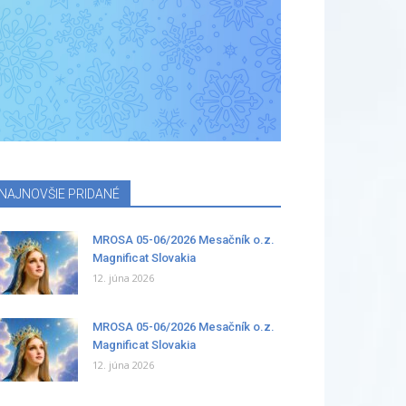
NAJNOVŠIE PRIDANÉ
MROSA 05-06/2026 Mesačník o.z.
Magnificat Slovakia
12. júna 2026
MROSA 05-06/2026 Mesačník o.z.
Magnificat Slovakia
12. júna 2026