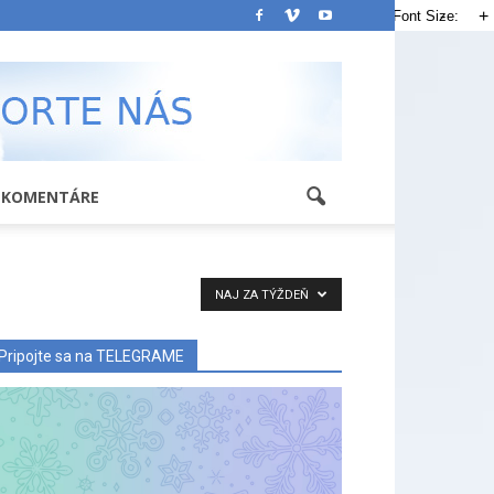
-
+
Font Size:
KOMENTÁRE
NAJ ZA TÝŽDEŇ
Pripojte sa na TELEGRAME