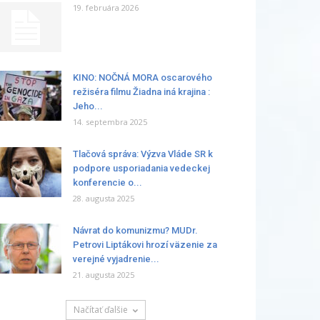
19. februára 2026
KINO: NOČNÁ MORA oscarového
režiséra filmu Žiadna iná krajina :
Jeho...
14. septembra 2025
Tlačová správa: Výzva Vláde SR k
podpore usporiadania vedeckej
konferencie o...
28. augusta 2025
Návrat do komunizmu? MUDr.
Petrovi Liptákovi hrozí väzenie za
verejné vyjadrenie...
21. augusta 2025
Načítať ďalšie