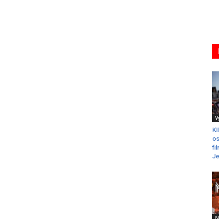
V
K
os
fi
Je
N