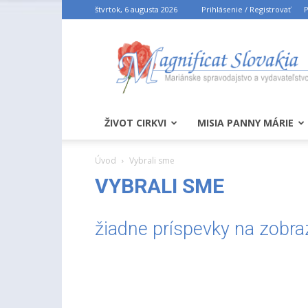
štvrtok, 6 augusta 2026
Prihlásenie / Registrovať
P
ŽIVOT CIRKVI
MISIA PANNY MÁRIE
Úvod
Vybrali sme
VYBRALI SME
žiadne príspevky na zobra