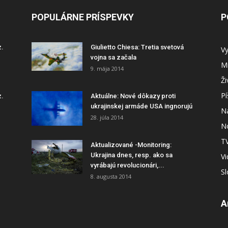
POPULÁRNE PRÍSPEVKY
P
z.
Giulietto Chiesa: Tretia svetová
Vy
vojna sa začala
Mi
9. mája 2014
Ži
P
z.
Aktuálne: Nové dôkazy proti
ukrajinskej armáde USA ingnorujú
N
28. júla 2014
N
T
Aktualizované -Monitoring:
Ukrajina dnes, resp. ako sa
V
vyrábajú revolucionári,...
S
8. augusta 2014
A