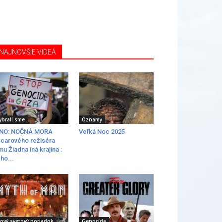
NAJNOVŠIE VIDEÁ
ybrali sme
Oznamy
INO: NOČNÁ MORA
Veľká Noc 2025
carového režiséra
lmu Žiadna iná krajina :
ho...
ový svetový poriadok
Genocída