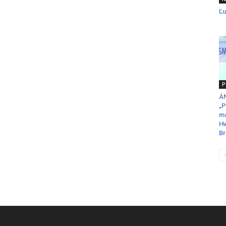
Ľu
P
ÁN
„P
ma
Hv
Br