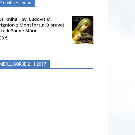
Z nášho E-shopu
DF Kniha - Sv. Ľudovít M.
rignion z Montfortu: O pravej
cte k Panne Márii
.00
€
MEDŽUGORJE 2.11.2017