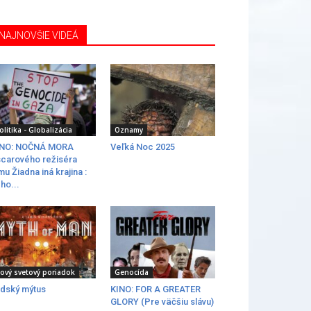
NAJNOVŠIE VIDEÁ
olitika - Globalizácia
Oznamy
INO: NOČNÁ MORA
Veľká Noc 2025
carového režiséra
lmu Žiadna iná krajina :
ho...
ový svetový poriadok
Genocída
dský mýtus
KINO: FOR A GREATER
GLORY (Pre väčšiu slávu)