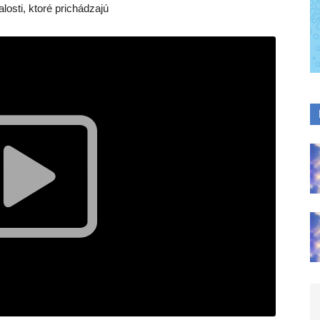
osti, ktoré prichádzajú