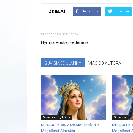
ZDIEĽAŤ
Facebook
Twitter
Predchádzajúci článok
Hymna Ruskej Federácie
SÚVISIACE ČLÁNKY
VIAC OD AUTORA
Misia Panny Márie
Oznamy
MROSA 05-06/2026 Mesačník o.z.
MROSA 05-0
Magnificat Slovakia
Magnificat 