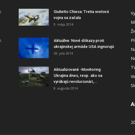
z.
Giulietto Chiesa: Tretia svetová
Vy
vojna sa začala
Mi
9. mája 2014
Ži
P
z.
Aktuálne: Nové dôkazy proti
ukrajinskej armáde USA ingnorujú
N
28. júla 2014
N
T
Aktualizované -Monitoring:
Ukrajina dnes, resp. ako sa
V
vyrábajú revolucionári,...
S
8. augusta 2014
A
2