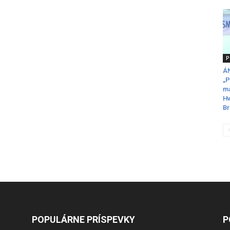
P
ÁN
„P
ma
Hv
Br
POPULÁRNE PRÍSPEVKY
P