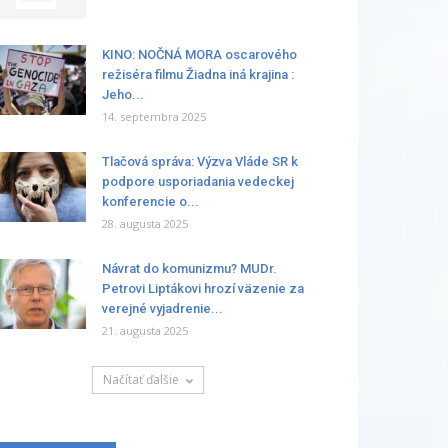
KINO: NOČNÁ MORA oscarového
režiséra filmu Žiadna iná krajina :
Jeho...
14. septembra 2025
Tlačová správa: Výzva Vláde SR k
podpore usporiadania vedeckej
konferencie o...
28. augusta 2025
Návrat do komunizmu? MUDr.
Petrovi Liptákovi hrozí väzenie za
verejné vyjadrenie...
21. augusta 2025
Načítať ďalšie