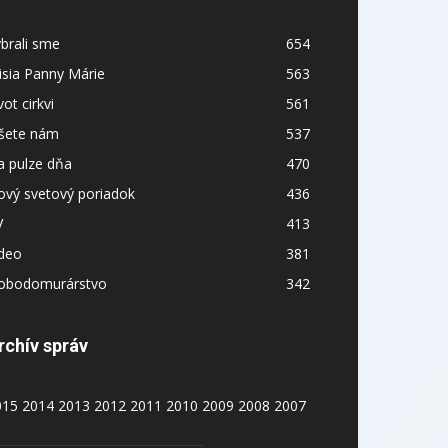
brali sme
654
sia Panny Márie
563
vot cirkvi
561
íšete nám
537
a pulze dňa
470
ový svetový poriadok
436
V
413
ideo
381
lobodomurárstvo
342
rchív správ
015
2014
2013
2012
2011
2010
2009
2008
2007