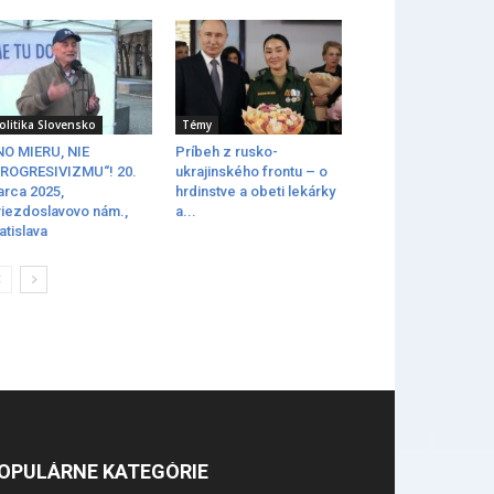
olitika Slovensko
Témy
O MIERU, NIE
Príbeh z rusko-
ROGRESIVIZMU“! 20.
ukrajinského frontu – o
rca 2025,
hrdinstve a obeti lekárky
iezdoslavovo nám.,
a...
atislava
OPULÁRNE KATEGÓRIE