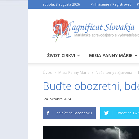
sobota, 8 augusta 2026
Prihlásenie / Registrovať
P
ŽIVOT CIRKVI
MISIA PANNY MÁRIE
Úvod
Misia Panny Márie
Naše témy / Zjavenia
Buďte obozretní, bde
24. októbra 2024
Zdieľať na Facebooku
Tweet na Twit