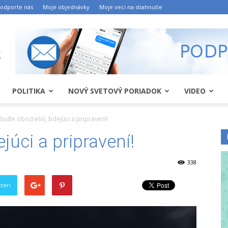
odporte nás
Moje objednávky
Moje veci na stiahnutie
POLITIKA
NOVÝ SVETOVÝ PORIADOK
VIDEO
Buďte obozretní, bdejúci a pripravení!
júci a pripravení!
338
teri