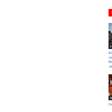
P
K
os
fi
Je
N
Ľu