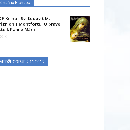
Z nášho E-shopu
DF Kniha - Sv. Ľudovít M.
rignion z Montfortu: O pravej
cte k Panne Márii
.00
€
MEDŽUGORJE 2.11.2017