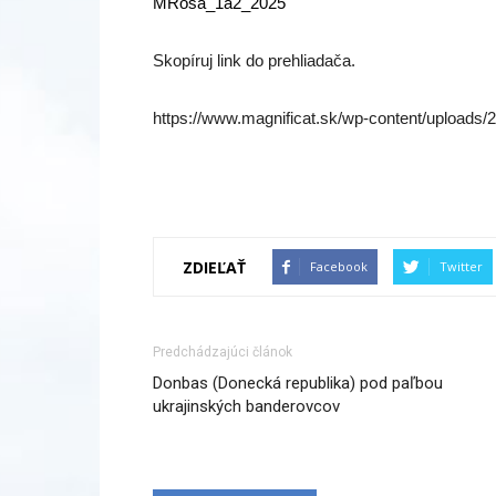
MRosa_1a2_2025
Skopíruj link do prehliadača.
https://www.magnificat.sk/wp-content/upload
ZDIEĽAŤ
Facebook
Twitter
Predchádzajúci článok
Donbas (Donecká republika) pod paľbou
ukrajinských banderovcov