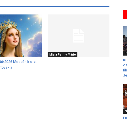
P
Misia Panny Márie
K
6/2026 Mesačník o.z.
os
Slovakia
fi
Je
N
Ľu