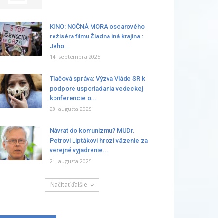
KINO: NOČNÁ MORA oscarového
režiséra filmu Žiadna iná krajina :
Jeho...
14. septembra 2025
Tlačová správa: Výzva Vláde SR k
podpore usporiadania vedeckej
konferencie o...
28. augusta 2025
Návrat do komunizmu? MUDr.
Petrovi Liptákovi hrozí väzenie za
verejné vyjadrenie...
21. augusta 2025
Načítať ďalšie