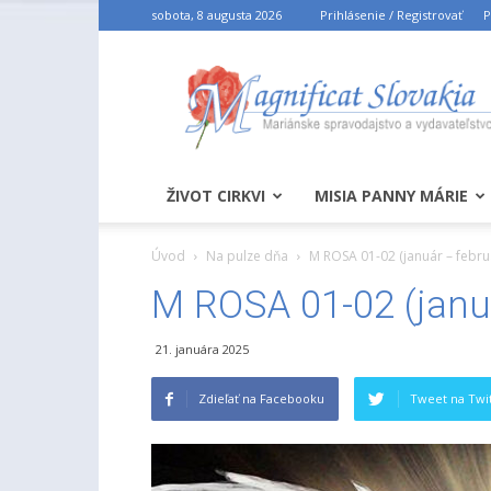
sobota, 8 augusta 2026
Prihlásenie / Registrovať
P
ŽIVOT CIRKVI
MISIA PANNY MÁRIE
Úvod
Na pulze dňa
M ROSA 01-02 (január – febru
M ROSA 01-02 (janu
21. januára 2025
Zdieľať na Facebooku
Tweet na Twit