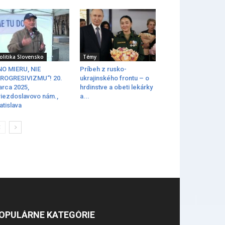
olitika Slovensko
Témy
O MIERU, NIE
Príbeh z rusko-
ROGRESIVIZMU“! 20.
ukrajinského frontu – o
rca 2025,
hrdinstve a obeti lekárky
iezdoslavovo nám.,
a...
atislava
OPULÁRNE KATEGÓRIE