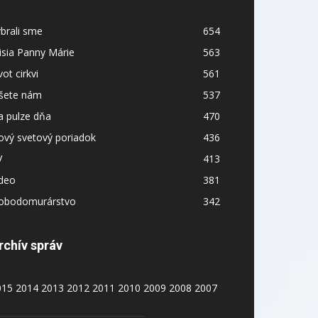
brali sme
654
sia Panny Márie
563
vot cirkvi
561
íšete nám
537
a pulze dňa
470
ový svetový poriadok
436
V
413
ideo
381
lobodomurárstvo
342
rchív správ
015
2014
2013
2012
2011
2010
2009
2008
2007