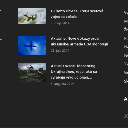
z.
Giulietto Chiesa: Tretia svetová
Vy
vojna sa začala
Mi
9. mája 2014
Ži
P
z.
Aktuálne: Nové dôkazy proti
ukrajinskej armáde USA ingnorujú
N
28. júla 2014
N
T
Aktualizované -Monitoring:
Ukrajina dnes, resp. ako sa
V
vyrábajú revolucionári,...
S
8. augusta 2014
A
2