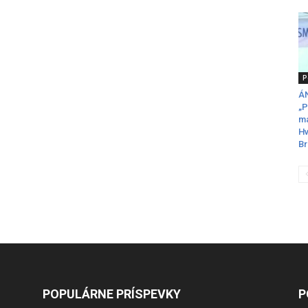
P
ÁN
„P
ma
Hv
Br
POPULÁRNE PRÍSPEVKY
P