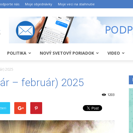
odporte nás
Moje objednávky
Moje veci na stiahnutie
POLITIKA
NOVÝ SVETOVÝ PORIADOK
VIDEO
ár) 2025
ár – február) 2025
1203
teri