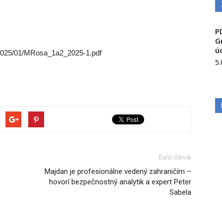
P
G
ú
s/2025/01/MRosa_1a2_2025-1.pdf
5
Ďalší článok
Majdan je profesionálne vedený zahraničím –
hovorí bezpečnostný analytik a expert Peter
Sabela