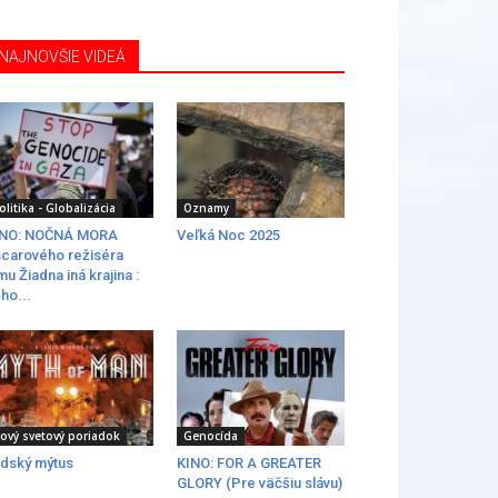
NAJNOVŠIE VIDEÁ
olitika - Globalizácia
Oznamy
INO: NOČNÁ MORA
Veľká Noc 2025
carového režiséra
lmu Žiadna iná krajina :
ho...
ový svetový poriadok
Genocída
dský mýtus
KINO: FOR A GREATER
GLORY (Pre väčšiu slávu)