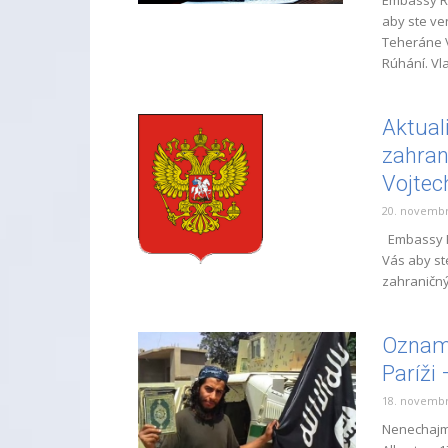
Embassy RF
aby ste ve
Teheráne V
Rúhání. Vla
Aktual
zahran
Vojtech
20. novembr
Embassy RF
Vás aby st
zahraničnýc
Oznam 
Paríži 
18. novembr
Nenechajme