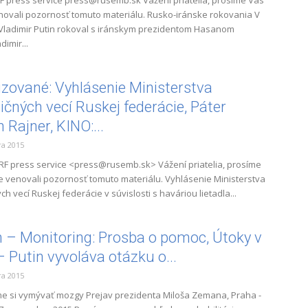
 press service press@rusemb.sk Vážení priatelia, prosíme Vás
novali pozornosť tomuto materiálu. Rusko-iránske rokovania V
ladimir Putin rokoval s iránskym prezidentom Hasanom
dimir...
izované: Vyhlásenie Ministerstva
ičných vecí Ruskej federácie, Páter
 Rajner, KINO:...
a 2015
 press service <press@rusemb.sk> Vážení priatelia, prosíme
e venovali pozornosť tomuto materiálu. Vyhlásenie Ministerstva
h vecí Ruskej federácie v súvislosti s haváriou lietadla...
– Monitoring: Prosba o pomoc, Útoky v
– Putin vyvoláva otázku o...
a 2015
 si vymývať mozgy Prejav prezidenta Miloša Zemana, Praha -