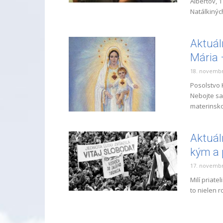
Albertov, 
Natálkinýc
Aktuál
Mária 
18. novembr
Posolstvo 
Nebojte sa
materinsko
Aktuál
kým a 
17. novembr
Milí priat
to nielen 