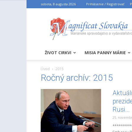
sobota, 8 augusta 2026
Prihlásenie / Registrovať
P
ŽIVOT CIRKVI
MISIA PANNY MÁRIE
Úvod
2015
Ročný archív: 2015
Aktuál
prezid
Rusi...
25. novembr
*********