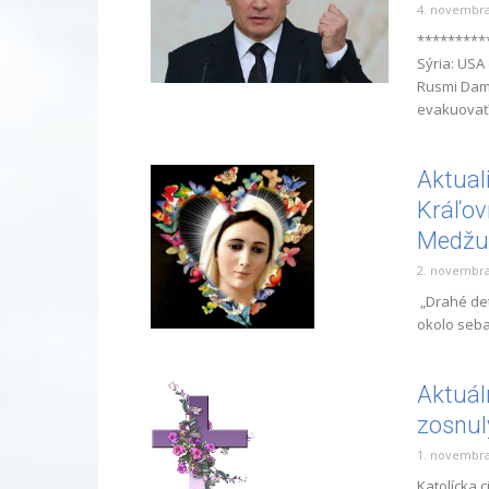
4. novembra
*********
Sýria: USA 
Rusmi Dam
evakuovať s
Aktual
Kráľov
Medžugo
2. novembra
„Drahé det
okolo seba
Aktuál
zosnul
1. novembra
Katolícka 