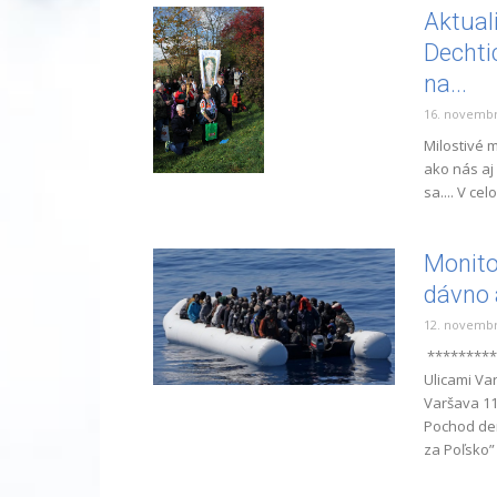
Aktual
Dechtic
na...
16. novembr
Milostivé 
ako nás aj
sa.... V celo
Monito
dávno a
12. novembr
*********
Ulicami Va
Varšava 1
Pochod dem
za Poľsko” 