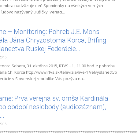
novembra nadväzuje deň Spomienky na všetkých verných
 ľudovo nazývaný Dušičky. Veriaci...
ne – Monitoring: Pohreb J.E. Mons.
ála Jána Chryzostoma Korca, Brífing
lanectva Ruskej Federácie...
2015
nos: Sobota, 31. októbra 2015, RTVS - 1, 11.00 hod. z pohrebu
ána Ch. Korca http://www.rtvs.sk/televizia/live-1 Veľvyslanectvo
erácie v Slovenskej republike Vás pozýva na...
ame: Prvá verejná sv. omša Kardinála
po období neslobody (audiozáznam),
..
2015
****************************************************************