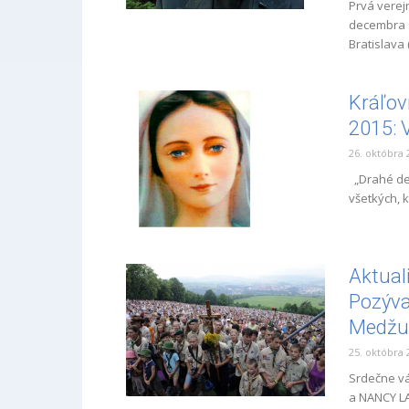
Prvá verejn
decembra 1
Bratislava
Kráľov
2015: 
26. októbra 
„Drahé det
všetkých, k
Aktual
Pozýva
Medžugo
25. októbra 
Srdečne v
a NANCY LA