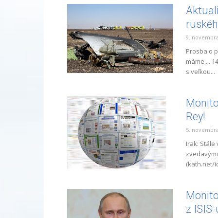
Aktual
ruskéh
9. novembra
Prosba o p
máme.... 1
s veľkou...
Monito
Rey!
5. novembra
Irak: Stále
zvedavými 
(kath.net/i
Monito
z ISIS