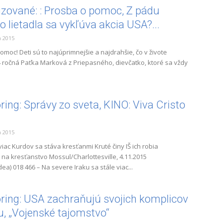
izované: : Prosba o pomoc, Z pádu
o lietadla sa vykľúva akcia USA?...
 2015
omoc! Deti sú to najúprimnejšie a najdrahšie, čo v živote
4 ročná Paťka Marková z Priepasného, dievčatko, ktoré sa vždy
ring: Správy zo sveta, KINO: Viva Cristo
 2015
 viac Kurdov sa stáva kresťanmi Kruté činy IŠ ich robia
na kresťanstvo Mossul/Charlottesville, 4.11.2015
dea) 018 466 – Na severe Iraku sa stále viac...
ring: USA zachraňujú svojich komplicov
-u, „Vojenské tajomstvo“