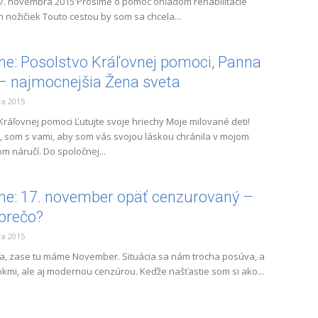
17. novembra 2015 Prosíme o pomoc ohľadom rehabilitácie
h nožičiek Touto cestou by som sa chcela...
ne: Posolstvo Kráľovnej pomoci, Panna
– najmocnejšia Žena sveta
a 2015
Kráľovnej pomoci Ľutujte svoje hriechy Moje milované deti!
, som s vami, aby som vás svojou láskou chránila v mojom
m náručí. Do spoločnej...
ne: 17. november opäť cenzurovaný –
prečo?
a 2015
elia, zase tu máme November. Situácia sa nám trocha posúva, a
rokmi, ale aj modernou cenzúrou. Keďže našťastie som si ako...