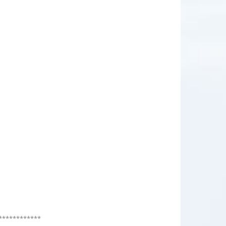
************