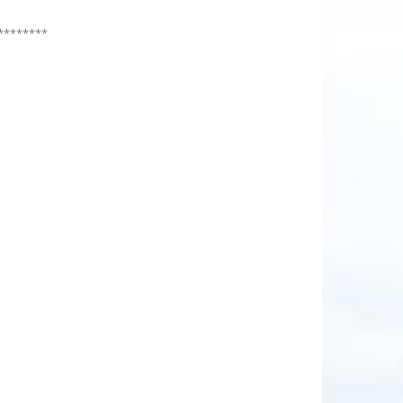
********