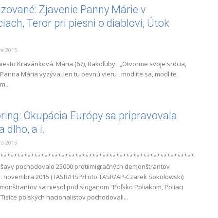
izované: Zjavenie Panny Márie v
iach, Teror pri piesni o diablovi, Útok
a 2015
miesto Kraváriková Mária (67), Rakoľuby: „Otvorme svoje srdcia,
 Panna Mária vyzýva, len tu pevnú vieru , modlite sa, modlite
m...
ring: Okupácia Európy sa pripravovala
 dlho, a i.
a 2015
*********************************************************
ršavy pochodovalo 25000 protiimigračných demonštrantov
1. novembra 2015 (TASR/HSP/Foto:TASR/AP-Czarek Sokolowski)
onštrantov sa niesol pod sloganom “Poľsko Poliakom, Poliaci
Tisíce poľských nacionalistov pochodovali...