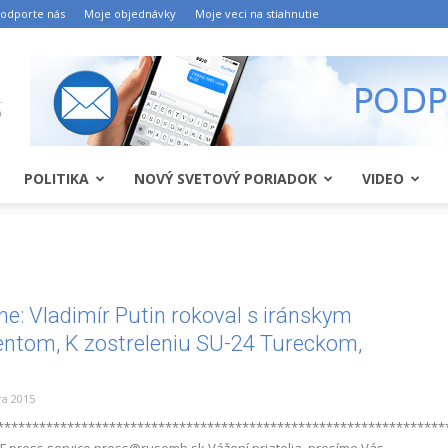
odporte nás
Moje objednávky
Moje veci na stiahnutie
POLITIKA
NOVÝ SVETOVÝ PORIADOK
VIDEO
ne: Vladimír Putin rokoval s iránskym
entom, K zostreleniu SU-24 Tureckom,
a 2015
****************************************************************