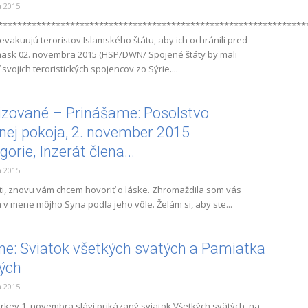
 2015
****************************************************************
evakuujú teroristov Islamského štátu, aby ich ochránili pred
ask 02. novembra 2015 (HSP/DWN/ Spojené štáty by mali
vojich teroristických spojencov zo Sýrie....
izované – Prinášame: Posolstvo
nej pokoja, 2. november 2015
rie, Inzerát člena...
 2015
i, znovu vám chcem hovoriť o láske. Zhromaždila som vás
 v mene môjho Syna podľa jeho vôle. Želám si, aby ste...
ne: Sviatok všetkých svätých a Pamiatka
ých
 2015
cirkev 1. novembra slávi prikázaný sviatok Všetkých svätých, na