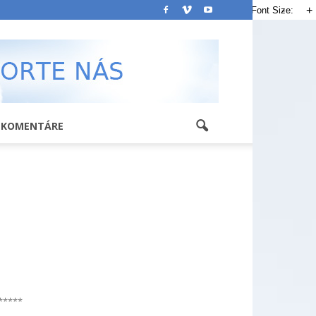
-
+
Font Size:
KOMENTÁRE
*****