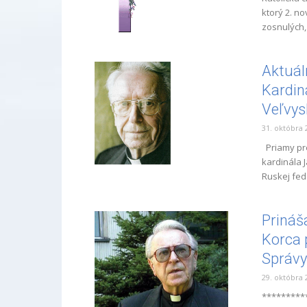
ktorý 2. 
zosnulých,
Aktuál
Kardin
Veľvys
31. októbra 
Priamy pre
kardinála J
Ruskej fed
Prináš
Korca 
Správy.
29. októbra 
*********