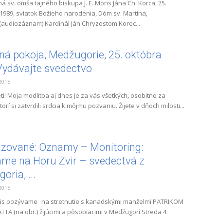
á sv. omša tajného biskupa J. E. Mons Jána Ch. Korca, 25.
989, sviatok Božieho narodenia, Dóm sv. Martina,
 (audiozáznam) Kardinál Ján Chryzostom Korec...
ná pokoja, Medžugorie, 25. októbra
Vydávajte svedectvo
2015
i! Moja modlitba aj dnes je za vás všetkých, osobitne za
torí si zatvrdili srdcia k môjmu pozvaniu. Žijete v dňoch milosti...
izované: Oznamy – Monitoring:
me na Horu Zvir – svedectvá z
ria, ...
2015
ás pozývame na stretnutie s kanadskými manželmi PATRIKOM
TTA (na obr.) žijúcimi a pôsobiacimi v Medžugorí Streda 4.