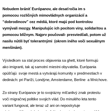
Nebudem brániť Európanov, ale desaťročia im s
pomocou rozličných mimovládnych organizácií a
“dobrodincov” cez médiá, ktoré majú pod kontrolou
vymývali mozgy. Manipulujúc ich pocitom viny, solidaritou a
pomocou blížnym. Najprv poučovali- presviedčali, potom už
nasilu nútili byť tolerantnými (okrem iného voči sexuálnym
menšinám).
Výsledkom sa stal proces objavenia sa ghett, ktoré formujú
ako imigranti, tak aj samotní miestni obyvatelia. Európania
opúšťajú svoje mestá a vytvárajú komunity v predmestiach v
dedinách: pri Paríži, Londýne, Amsterdame, Berlíne a Mníchove.
Zo strany Európanov je to svojrázny mlčanlivý znak protestu
voči migračnej politike svojich vlád. Do minulého leta tento
variant fungoval, ale teraz už ani on neposkytuje