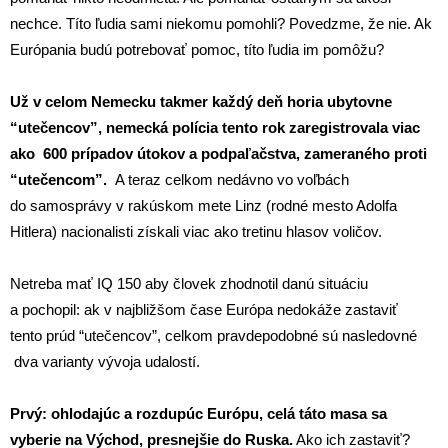
nechce. Títo ľudia sami niekomu pomohli? Povedzme, že nie. Ak
Európania budú potrebovať pomoc, títo ľudia im pomôžu?
Už v celom Nemecku takmer každý deň horia ubytovne
“utečencov”, nemecká polícia tento rok zaregistrovala viac
ako 600 prípadov útokov a podpaľačstva, zameraného proti
“utečencom”.
A teraz celkom nedávno vo voľbách
do samosprávy v rakúskom mete Linz (rodné mesto Adolfa
Hitlera) nacionalisti získali viac ako tretinu hlasov voličov.
Netreba mať IQ 150 aby človek zhodnotil danú situáciu
a pochopil: ak v najbližšom čase Európa nedokáže zastaviť
tento prúd “utečencov”, celkom pravdepodobné sú nasledovné
dva varianty vývoja udalostí.
Prvý: ohlodajúc a rozdupúc Európu, celá táto masa sa
vyberie na Východ, presnejšie do Ruska.
Ako ich zastaviť?