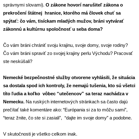
správnymi slovami).
O zákone hovorí narušiteľ zákona o
prekročení štátnej hranice, ktorého má človek chuť sa
spýtať: čo vám, tisíckam mladých mužov, bráni vytvárať
zákonnú a kultúrnu spoločnosť u seba doma?
Čo vám bráni chrániť svoju krajinu, svoje domy, svoje rodiny?
Čo vám bráni spraviť zo svojej krajiny perlu Východu? Pracovať
ste neskúšali?
Nemecké bezpečnostné služby otvorene vyhlásili, že situácia
sa dostala spod ich kontroly, že nemajú tušenia, kto sú všetci
títo ľudia a koľko vôbec “utečencov” sa teraz nachádza v
Nemecku.
Na ruských internetových stránkach sa často dajú
prečítať také komentáre ako: “Európania si za to môžu sami”,
“teraz žnite, čo ste si zasiali”, “dajte im svoje domy” a podobne.
V skutočnosti je všetko celkom inak.