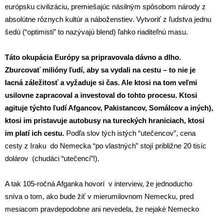
európsku civilizáciu, premiešajúc násilným spôsobom národy z
absolútne rôznych kultúr a náboženstiev. Vytvoriť z ľudstva jednu
šedú (“optimisti” to nazývajú blend) ľahko riaditeľnú masu.
Táto okupácia Európy sa pripravovala dávno a dlho.
Zburcovať milióny ľudí, aby sa vydali na cestu – to nie je
lacná záležitosť a vyžaduje si čas. Ale ktosi na tom veľmi
usilovne zapracoval a investoval do tohto procesu. Ktosi
agituje týchto ľudí Afgancov, Pakistancov, Somálcov a iných),
ktosi im pristavuje autobusy na tureckých hraniciach, ktosi
im platí ich cestu.
Podľa slov tých istých “utečencov”, cena
cesty z Iraku do Nemecka “po vlastných” stojí približne 20 tisíc
dolárov (chudáci “utečenci”!).
A tak 105-ročná Afganka hovorí v interview, že jednoducho
sníva o tom, ako bude žiť v mierumilovnom Nemecku, pred
mesiacom pravdepodobne ani nevedela, že nejaké Nemecko