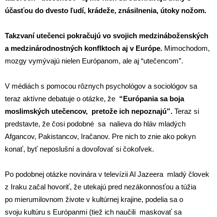
účasťou do dvesto ľudí, krádeže, znásilnenia, útoky nožom.
Takzvaní utečenci pokračujú vo svojich medzináboženských
a medzinárodnostných konflktoch aj v Európe.
Mimochodom,
mozgy vymývajú nielen Európanom, ale aj “utečencom”.
V médiách s pomocou rôznych psychológov a sociológov sa
teraz aktívne debatuje o otázke, že
“Európania sa boja
moslimských utečencov, pretože ich nepoznajú”.
Teraz si
predstavte, že čosi podobné sa nalieva do hláv mladých
Afgancov, Pakistancov, Iračanov. Pre nich to znie ako pokyn
konať, byť neposlušní a dovoľovať si čokoľvek.
Po podobnej otázke novinára v televízii Al Jazeera mladý človek
z Iraku začal hovoriť, že utekajú pred nezákonnosťou a túžia
po mierumilovnom živote v kultúrnej krajine, podelia sa o
svoju kultúru s Európanmi (tiež ich naučili maskovať sa