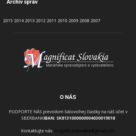
Archív správ
2015
2014
2013
2012
2011
2010
2009
2008
2007
O NÁS
PODPORTE NÁS prevodom ľubovoľnej čiastky na náš účet v
SBERBANK
IBAN: SK8131000000004030019018
Kontaktujte nás:
magnificatslovakia@gmail.com