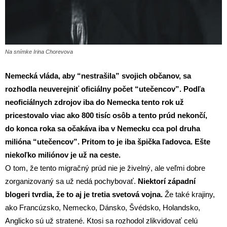
Na snímke Irina Chorevova
Nemecká vláda, aby “nestrašila” svojich občanov, sa
rozhodla neuverejniť oficiálny počet “utečencov”. Podľa
neoficiálnych zdrojov iba do Nemecka tento rok už
pricestovalo viac ako 800 tisíc osôb a tento prúd nekončí,
do konca roka sa očakáva iba v Nemecku cca pol druha
milióna “utečencov”. Pritom to je iba špička ľadovca. Ešte
niekoľko miliónov je už na ceste.
O tom, že tento migračný prúd nie je živelný, ale veľmi dobre
zorganizovaný sa už nedá pochybovať.
Niektorí západní
blogeri tvrdia, že to aj je tretia svetová vojna.
Že také krajiny,
ako Francúzsko, Nemecko, Dánsko, Švédsko, Holandsko,
Anglicko sú už stratené. Ktosi sa rozhodol zlikvidovať celú