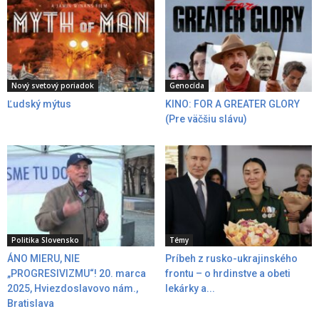
Nový svetový poriadok
Genocída
Ľudský mýtus
KINO: FOR A GREATER GLORY
(Pre väčšiu slávu)
Politika Slovensko
Témy
ÁNO MIERU, NIE
Príbeh z rusko-ukrajinského
„PROGRESIVIZMU“! 20. marca
frontu – o hrdinstve a obeti
2025, Hviezdoslavovo nám.,
lekárky a...
Bratislava