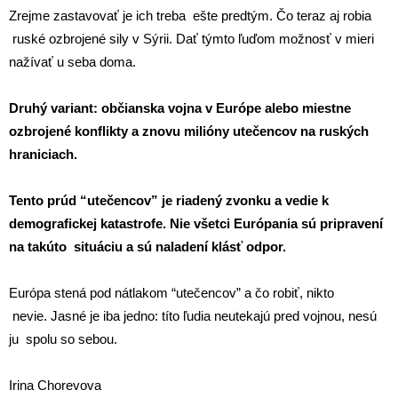
Zrejme zastavovať je ich treba ešte predtým. Čo teraz aj robia
ruské ozbrojené sily v Sýrii. Dať týmto ľuďom možnosť v mieri
nažívať u seba doma.
Druhý variant: občianska vojna v Európe alebo miestne
ozbrojené konflikty a znovu milióny utečencov na ruských
hraniciach.
Tento prúd “utečencov” je riadený zvonku a vedie k
demografickej katastrofe. Nie všetci Európania sú pripravení
na takúto situáciu a sú naladení klásť odpor.
Európa stená pod nátlakom “utečencov” a čo robiť, nikto
nevie. Jasné je iba jedno: títo ľudia neutekajú pred vojnou, nesú
ju spolu so sebou.
Irina Chorevova