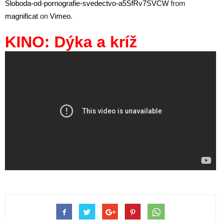
Sloboda-od-pornografie-svedectvo-a5SfRv7SVCW
from
magnificat
on
Vimeo
.
KINO: Dýka a kríž