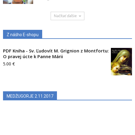
Načítať ďalšie
Z nášho E-shopu
PDF Kniha - Sv. Ľudovít M. Grignion z Montfortu:
O pravej úcte k Panne Márii
5.00
€
MEDŽUGORJE 2.11.2017