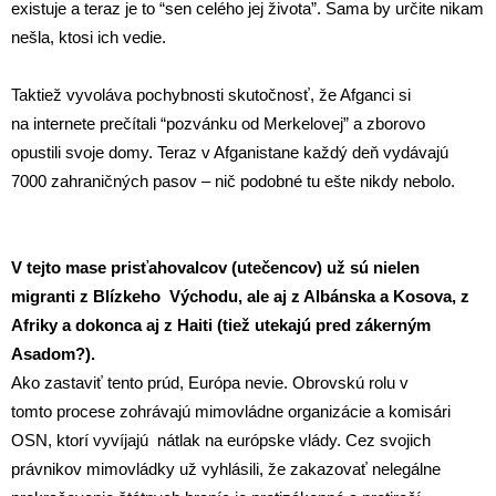
existuje a teraz je to “sen celého jej života”. Sama by určite nikam
nešla, ktosi ich vedie.
Taktiež vyvoláva pochybnosti skutočnosť, že Afganci si
na internete prečítali “pozvánku od Merkelovej” a zborovo
opustili svoje domy. Teraz v Afganistane každý deň vydávajú
7000 zahraničných pasov – nič podobné tu ešte nikdy nebolo.
V tejto mase prisťahovalcov (utečencov) už sú nielen
migranti z Blízkeho Východu, ale aj z Albánska a Kosova, z
Afriky a dokonca aj z Haiti (tiež utekajú pred zákerným
Asadom?).
Ako zastaviť tento prúd, Európa nevie. Obrovskú rolu v
tomto procese zohrávajú mimovládne organizácie a komisári
OSN, ktorí vyvíjajú nátlak na európske vlády. Cez svojich
právnikov mimovládky už vyhlásili, že zakazovať nelegálne