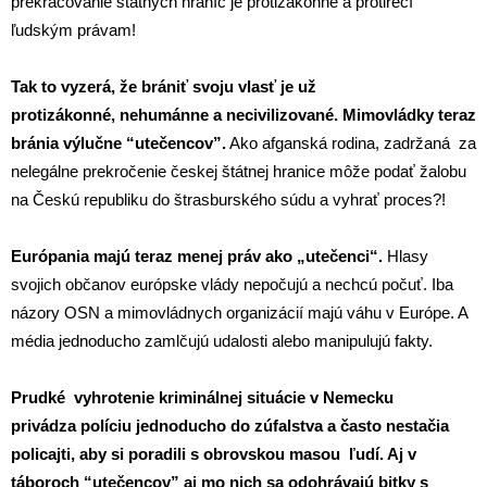
prekračovanie štátnych hraníc je protizákonné a protirečí
ľudským právam!
Tak to vyzerá, že brániť svoju vlasť je už
protizákonné, nehumánne a necivilizované. Mimovládky teraz
bránia výlučne “utečencov”.
Ako afganská rodina, zadržaná za
nelegálne prekročenie českej štátnej hranice môže podať žalobu
na Českú republiku do štrasburského súdu a vyhrať proces?!
Európania majú teraz menej práv ako „utečenci“.
Hlasy
svojich občanov európske vlády nepočujú a nechcú počuť. Iba
názory OSN a mimovládnych organizácií majú váhu v Európe. A
média jednoducho zamlčujú udalosti alebo manipulujú fakty.
Prudké vyhrotenie kriminálnej situácie v Nemecku
privádza políciu jednoducho do zúfalstva a často nestačia
policajti, aby si poradili s obrovskou masou ľudí. Aj v
táboroch “utečencov” aj mo nich sa odohrávajú bitky s