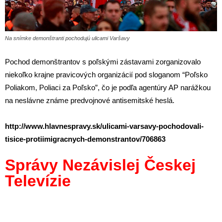
Na snímke demonštranti pochodujú ulicami Varšavy
Pochod demonštrantov s poľskými zástavami zorganizovalo
niekoľko krajne pravicových organizácií pod sloganom “Poľsko
Poliakom, Poliaci za Poľsko”, čo je podľa agentúry AP narážkou
na neslávne známe predvojnové antisemitské heslá.
http://www.hlavnespravy.sk/ulicami-varsavy-pochodovali-
tisice-protiimigracnych-demonstrantov/706863
Správy Nezávislej Českej
Televízie