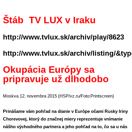
Štáb TV LUX v Iraku
http://www.tvlux.sk/archiv/play/8623
http://www.tvlux.sk/archiv/listing/&ty
Okupácia Európy sa
pripravuje už dlhodobo
Moskva 12. novembra 2015 (HSP/
vz.ru
/Foto:Printscreen)
Prinášame vám pohľad na dianie v Európe očami Rusky Iriny
Chorevovej, ktorý do značnej miery reprezentuje vnímanie
nášho východného partnera a jeho pohľad na to, čo sa u nás