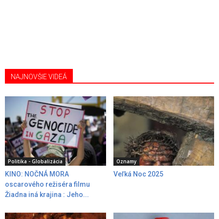
NAJNOVŠIE VIDEÁ
Politika - Globalizácia
Oznamy
KINO: NOČNÁ MORA
Veľká Noc 2025
oscarového režiséra filmu
Žiadna iná krajina : Jeho...