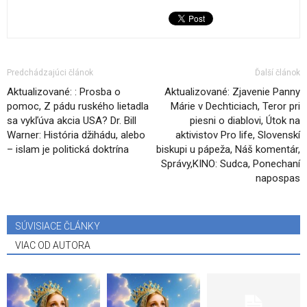
Predchádzajúci článok
Ďalší článok
Aktualizované: : Prosba o
Aktualizované: Zjavenie Panny
pomoc, Z pádu ruského lietadla
Márie v Dechticiach, Teror pri
sa vykľúva akcia USA? Dr. Bill
piesni o diablovi, Útok na
Warner: História džihádu, alebo
aktivistov Pro life, Slovenskí
– islam je politická doktrína
biskupi u pápeža, Náš komentár,
Správy,KINO: Sudca, Ponechaní
napospas
SÚVISIACE ČLÁNKY
VIAC OD AUTORA