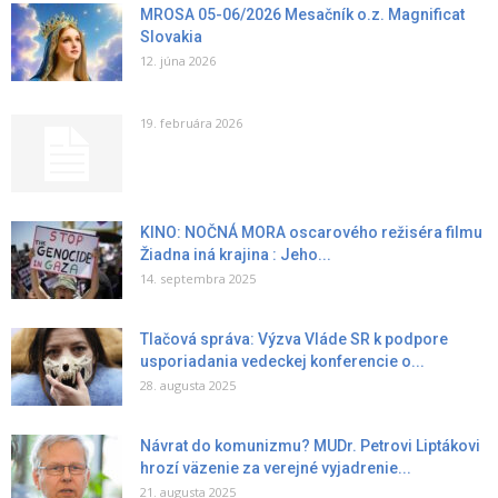
MROSA 05-06/2026 Mesačník o.z. Magnificat
Slovakia
12. júna 2026
19. februára 2026
KINO: NOČNÁ MORA oscarového režiséra filmu
Žiadna iná krajina : Jeho...
14. septembra 2025
Tlačová správa: Výzva Vláde SR k podpore
usporiadania vedeckej konferencie o...
28. augusta 2025
Návrat do komunizmu? MUDr. Petrovi Liptákovi
hrozí väzenie za verejné vyjadrenie...
21. augusta 2025