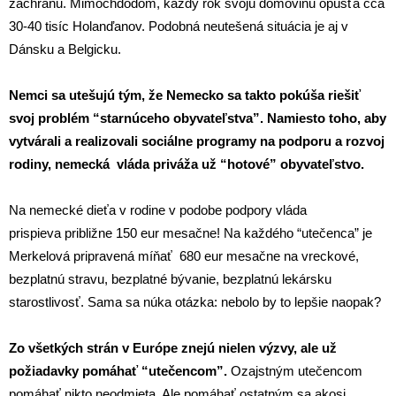
záchranu. Mimochdodom, každý rok svoju domovinu opúšťa cca
30-40 tisíc Holanďanov. Podobná neutešená situácia je aj v
Dánsku a Belgicku.
Nemci sa utešujú tým, že Nemecko sa takto pokúša riešiť
svoj problém “starnúceho obyvateľstva”. Namiesto toho, aby
vytvárali a realizovali sociálne programy na podporu a rozvoj
rodiny, nemecká vláda priváža už “hotové” obyvateľstvo.
Na nemecké dieťa v rodine v podobe podpory vláda
prispieva približne 150 eur mesačne! Na každého “utečenca” je
Merkelová pripravená míňať 680 eur mesačne na vreckové,
bezplatnú stravu, bezplatné bývanie, bezplatnú lekársku
starostlivosť. Sama sa núka otázka: nebolo by to lepšie naopak?
Zo všetkých strán v Európe znejú nielen výzvy, ale už
požiadavky pomáhať “utečencom”.
Ozajstným utečencom
pomáhať nikto neodmieta. Ale pomáhať ostatným sa akosi