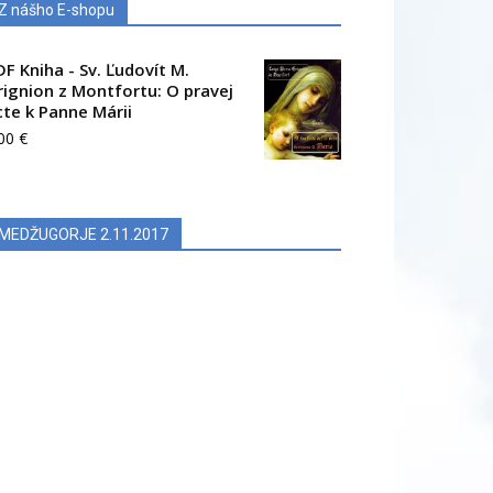
Z nášho E-shopu
DF Kniha - Sv. Ľudovít M.
rignion z Montfortu: O pravej
cte k Panne Márii
.00
€
MEDŽUGORJE 2.11.2017