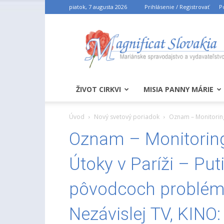
piatok, 7 augusta 2026
Prihlásenie / Registrovať
P
ŽIVOT CIRKVI
MISIA PANNY MÁRIE
Úvod
Nový svetový poriadok
Oznam – Monitoring:
Oznam – Monitoring
Útoky v Paríži – Put
pôvodcoch problému
Nezávislej TV, KINO: