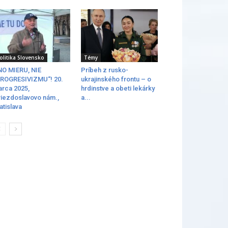
olitika Slovensko
Témy
O MIERU, NIE
Príbeh z rusko-
ROGRESIVIZMU“! 20.
ukrajinského frontu – o
rca 2025,
hrdinstve a obeti lekárky
iezdoslavovo nám.,
a...
atislava