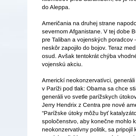
do Aleppa.
Američania na druhej strane napod
severnom Afganistane. V tej dobe B
pre Taliban a vojenských poradcov 
neskôr zapojilo do bojov. Teraz med
osud. Avšak tentokrát chýba vhodné 
vojenskú akciu.
Americkí neokonzervatívci, generá
v Paríži pod tlak: Obama sa chce st
generáli vo svetle parížskych útokov
Jerry Hendrix z Centra pre nové ame
“Parížske útoky môžu byť katalyzát
spoločenstvo, aby konečne mohlo kon
neokonzervatívny politik, sa pripoji