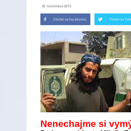
18. novembra 2015
Zdieľať na Facebooku
Tweet na Twit
Nenechajme si vym