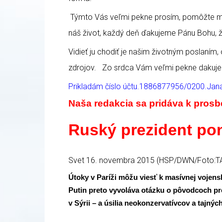
Týmto Vás veľmi pekne prosím, pomôžte moj
náš život, každý deň ďakujeme Pánu Bohu, ž
Vidieť ju chodiť je našim životným poslaním,
zdrojov.
Zo srdca Vám veľmi pekne dakujem
Prikladám číslo účtu.1886877956/0200.Jan
Naša redakcia sa pridáva k prosb
Ruský prezident po
Svet 16. novembra 2015 (HSP/
DWN
/Foto:T
Útoky v Paríži môžu viesť k masívnej vojensk
Putin preto vyvoláva otázku o pôvodcoch p
v Sýrii – a úsilia neokonzervatívcov a tajnýc