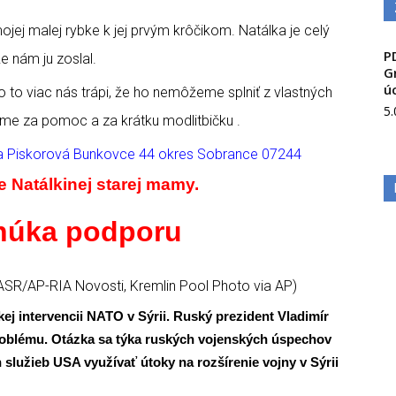
ej malej rybke k jej prvým krôčikom. Natálka je celý
P
e nám ju zoslal.
G
ú
 o to viac nás trápi, že ho nemôžeme splniť z vlastných
5
e za pomoc a za krátku modlitbičku .
a Piskorová Bunkovce 44 okres Sobrance 07244
e Natálkinej starej mamy.
núka podporu
ASR/AP-RIA Novosti, Kremlin Pool Photo via AP)
ej intervencii NATO v Sýrii. Ruský prezident Vladimír
roblému. Otázka sa týka ruských vojenských úspechov
h služieb USA využívať útoky na rozšírenie vojny v Sýrii