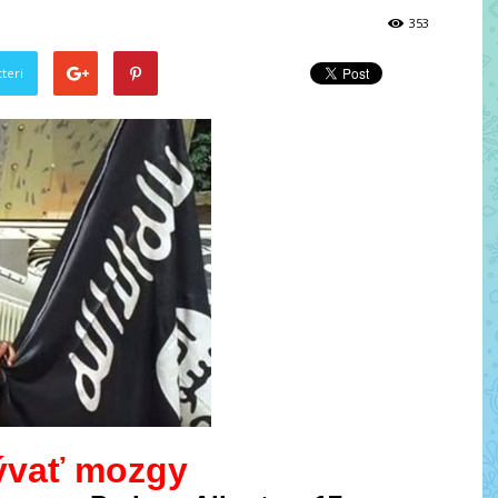
353
teri
ývať mozgy