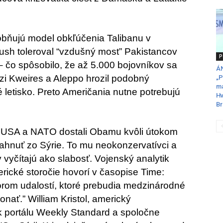
obňujú model obkľúčenia Talibanu v
ush toleroval “vzdušný most” Pakistancov
P
– čo spôsobilo, že až 5.000 bojovníkov sa
ÁN
zi Kweires a Aleppo hrozil podobný
„P
ma
letisko. Preto Američania nutne potrebujú
Hv
Br
li USA a NATO dostali Obamu kvôli útokom
iahnuť zo Sýrie. To mu neokonzervatívci a
 vyčítajú ako slabosť. Vojenský analytik
rické storočie hovorí v časopise Time:
orom udalostí, ktoré prebudia medzinárodné
ať.” William Kristol, americký
l k portálu Weekly Standard a spoločne