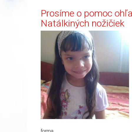
Prosíme o pomoc ohľa
Natálkiných nožičiek
forma.