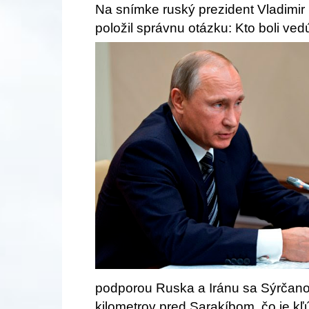
Na snímke ruský prezident Vladimir 
položil správnu otázku: Kto boli ve
podporou Ruska a Iránu sa Sýrčanom
kilometrov pred Sarakíbom, čo je kľ