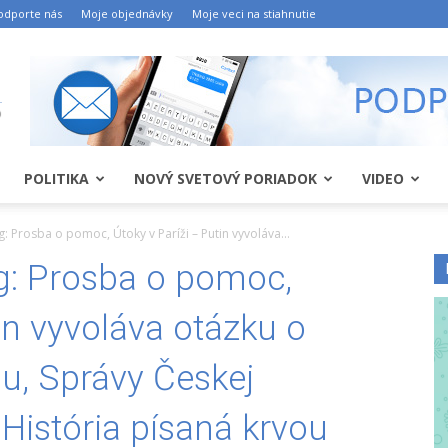
odporte nás
Moje objednávky
Moje veci na stiahnutie
POLITIKA
NOVÝ SVETOVÝ PORIADOK
VIDEO
 Prosba o pomoc, Útoky v Paríži – Putin vyvoláva...
: Prosba o pomoc,
in vyvoláva otázku o
, Správy Českej
 História písaná krvou