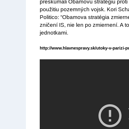
preskúmali Obamovu stratégiu proti I
použitiu pozemných vojsk. Kori Scha
Politico: “Obamova stratégia zmierne
zničení IS, nie len po zmiernení. A
jednotkami.
http://www.hlavnespravy.sk/utoky-v-parizi