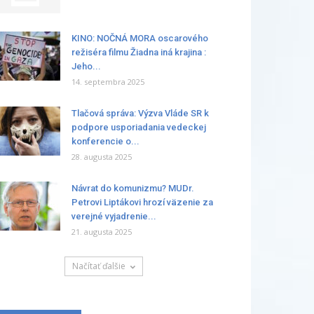
KINO: NOČNÁ MORA oscarového
režiséra filmu Žiadna iná krajina :
Jeho...
14. septembra 2025
Tlačová správa: Výzva Vláde SR k
podpore usporiadania vedeckej
konferencie o...
28. augusta 2025
Návrat do komunizmu? MUDr.
Petrovi Liptákovi hrozí väzenie za
verejné vyjadrenie...
21. augusta 2025
Načítať ďalšie