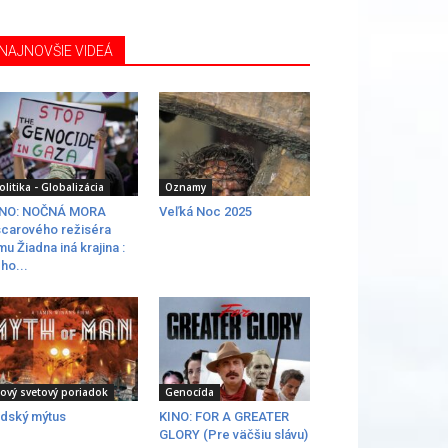
NAJNOVŠIE VIDEÁ
olitika - Globalizácia
Oznamy
INO: NOČNÁ MORA
Veľká Noc 2025
carového režiséra
lmu Žiadna iná krajina :
ho...
ový svetový poriadok
Genocída
dský mýtus
KINO: FOR A GREATER
GLORY (Pre väčšiu slávu)