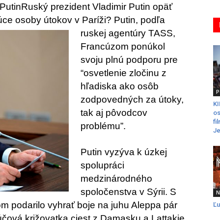
Putin
Ruský prezident Vladimir Putin opäť
dúce osoby útokov v Paríži? Putin,
podľa
ruskej agentúry TASS,
Francúzom ponúkol
svoju plnú podporu pre
“osvetlenie zločinu z
hľadiska ako osôb
P
zodpovedných za útoky,
K
tak aj pôvodcov
os
fi
problému”.
Je
Putin vyzýva k úzkej
spolupráci
medzinárodného
spoločenstva v Sýrii. S
N
 podarilo vyhrať boje na juhu Aleppa pár
Ľu
účová križovatka ciest z Damasku a Lattakie