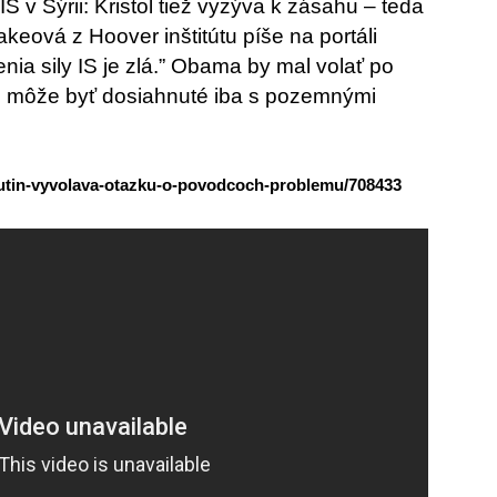
S v Sýrii: Kristol tiež vyzýva k zásahu – teda
keová z Hoover inštitútu píše na portáli
nia sily IS je zlá.” Obama by mal volať po
 to môže byť dosiahnuté iba s pozemnými
-putin-vyvolava-otazku-o-povodcoch-problemu/708433