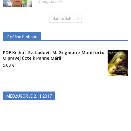
21. augusta 2025
Načítať ďalšie
Z nášho E-shopu
PDF Kniha - Sv. Ľudovít M. Grignion z Montfortu:
O pravej úcte k Panne Márii
5.00
€
MEDŽUGORJE 2.11.2017