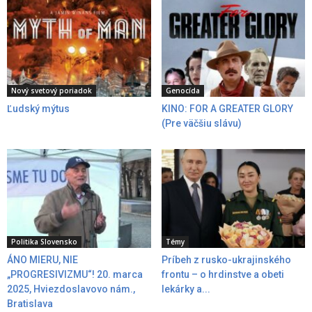
Nový svetový poriadok
Genocída
Ľudský mýtus
KINO: FOR A GREATER GLORY
(Pre väčšiu slávu)
Politika Slovensko
Témy
ÁNO MIERU, NIE
Príbeh z rusko-ukrajinského
„PROGRESIVIZMU“! 20. marca
frontu – o hrdinstve a obeti
2025, Hviezdoslavovo nám.,
lekárky a...
Bratislava