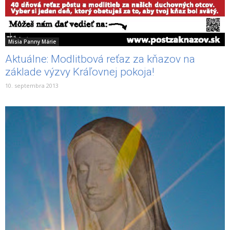
Misia Panny Márie
Aktuálne: Modlitbová reťaz za kňazov na
základe výzvy Kráľovnej pokoja!
10. septembra 2013