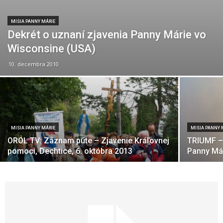
MISIA PANNY MÁRIE
Dekrét o uznaní zjavenia Panny Márie vo
Wisconsine (USA)
10. decembra 2010
MISIA PANNY MÁRIE
MISIA PANNY 
OROL TV: Záznam púte – Zjavenie Kráľovnej
TRIUMF –
pomoci, Dechtice, 6. októbra 2013
Panny Má