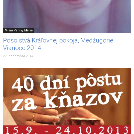
Misia Panny Márie
Posolstvá Kráľovnej pokoja, Medžugorie,
Vianoce 2014
27. decembra 2014