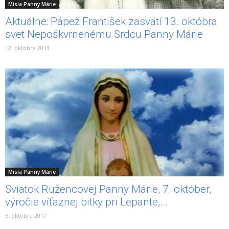
Misia Panny Márie
Aktuálne: Pápež František zasvätí 13. októbra
svet Nepoškvrnenému Srdcu Panny Márie
12. októbra 2013
Misia Panny Márie
Sviatok Ružencovej Panny Márie, 7. október,
výročie víťaznej bitky pri Lepante,...
6. októbra 2017