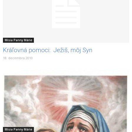
Misia Panny Márie
Kráľovná pomoci: Ježiš, môj Syn
18. decembra 2010
Misia Panny Márie