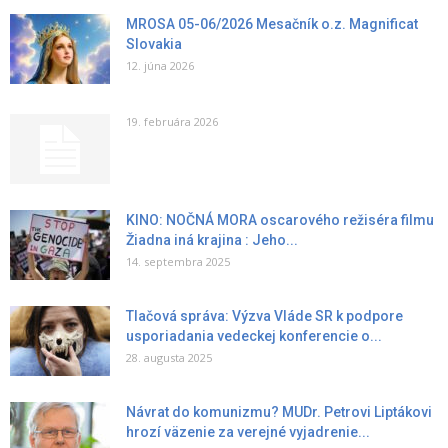
MROSA 05-06/2026 Mesačník o.z. Magnificat
Slovakia
12. júna 2026
19. februára 2026
KINO: NOČNÁ MORA oscarového režiséra filmu
Žiadna iná krajina : Jeho...
14. septembra 2025
Tlačová správa: Výzva Vláde SR k podpore
usporiadania vedeckej konferencie o...
28. augusta 2025
Návrat do komunizmu? MUDr. Petrovi Liptákovi
hrozí väzenie za verejné vyjadrenie...