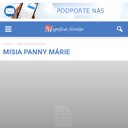
-
+
Font Size:
Úvod
Misia Panny Márie
MISIA PANNY MÁRIE