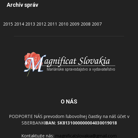
Archív správ
2015
2014
2013
2012
2011
2010
2009
2008
2007
O NÁS
PODPORTE NÁS prevodom ľubovoľnej čiastky na náš účet v
SBERBANK
IBAN: SK8131000000004030019018
Kontaktujte nás:
magnificatslovakia@gmail.com