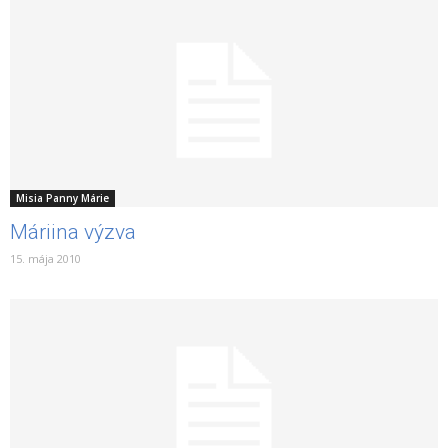
Misia Panny Márie
Máriina výzva
15. mája 2010