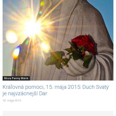
Misia Panny Márie
Kráľovná pomoci, 15. mája 2015: Duch Svätý
je najvzácnejší Dar
18. mája 2015