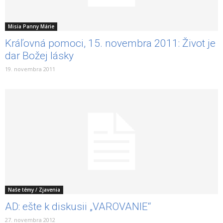
Misia Panny Márie
Kráľovná pomoci, 15. novembra 2011: Život je
dar Božej lásky
19. novembra 2011
Naše témy / Zjavenia
AD: ešte k diskusii „VAROVANIE“
27. novembra 2012