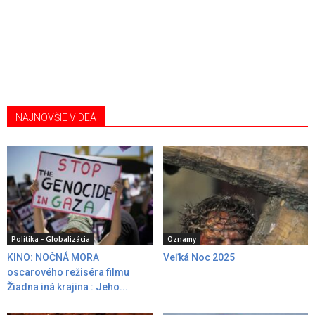
NAJNOVŠIE VIDEÁ
Politika - Globalizácia
Oznamy
KINO: NOČNÁ MORA
Veľká Noc 2025
oscarového režiséra filmu
Žiadna iná krajina : Jeho...