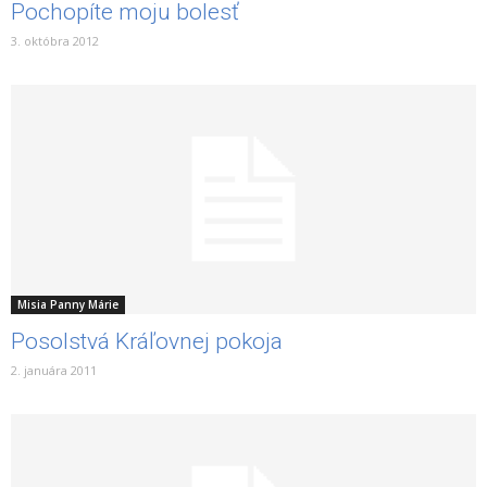
Pochopíte moju bolesť
3. októbra 2012
Misia Panny Márie
Posolstvá Kráľovnej pokoja
2. januára 2011