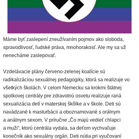
Máme byť zaslepení zneužívaním pojmov ako sloboda,
spravodlivosť, ľudské práva, mnohorakosť. Ale my sa už
nenecháme zaslepovať.
Vzdelávacie plány červeno-zelenej koalície sú
radikalizáciou sexuálnej pedagogiky, ktorá sa realizuje vo
všetkých školách. V celom Nemecku sa krokmi štátnej
spolkovej centrály pre zdravotnú osvetu realizuje raná
sexualizácia detí v materskej škôlke a v škole. Deti sú
navádzané k masturbácii a oboznamované s orálnym
a análnym sexom. V príručne „Čo majú vedieť chlapci
a muži“, ktorú centrála vydala, sa deťom vychvaľuje
konečník ako sexuálny orgán. Deti nútia pri vyučovaní