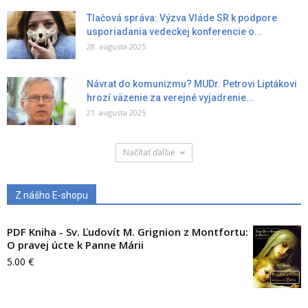
Tlačová správa: Výzva Vláde SR k podpore
usporiadania vedeckej konferencie o...
28. augusta 2025
Návrat do komunizmu? MUDr. Petrovi Liptákovi
hrozí väzenie za verejné vyjadrenie...
21. augusta 2025
Načítať ďalšie
Z nášho E-shopu
PDF Kniha - Sv. Ľudovít M. Grignion z Montfortu:
O pravej úcte k Panne Márii
5.00
€