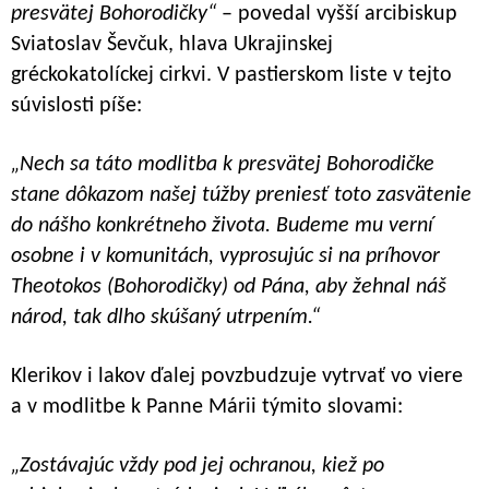
presvätej Bohorodičky“
– povedal vyšší arcibiskup
Sviatoslav Ševčuk, hlava Ukrajinskej
gréckokatolíckej cirkvi. V pastierskom liste v tejto
súvislosti píše:
„Nech sa táto modlitba k presvätej Bohorodičke
stane dôkazom našej túžby preniesť toto zasvätenie
do nášho konkrétneho života. Budeme mu verní
osobne i v komunitách, vyprosujúc si na príhovor
Theotokos (Bohorodičky) od Pána, aby žehnal náš
národ, tak dlho skúšaný utrpením.“
Klerikov i lakov ďalej povzbudzuje vytrvať vo viere
a v modlitbe k Panne Márii týmito slovami:
„Zostávajúc vždy pod jej ochranou, kiež po