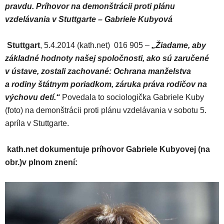
pravdu. Príhovor na demonštrácii proti plánu
vzdelávania v Stuttgarte – Gabriele Kubyová
Stuttgart
, 5.4.2014 (kath.net) 016 905 –
„Žiadame, aby
základné hodnoty našej spoločnosti, ako sú zaručené
v ústave, zostali zachované: Ochrana manželstva
a rodiny štátnym poriadkom, záruka práva rodičov na
výchovu detí.“
Povedala to sociologička Gabriele Kuby
(foto) na demonštrácii proti plánu vzdelávania v sobotu 5.
apríla v Stuttgarte.
kath.net dokumentuje príhovor Gabriele Kubyovej (na
obr.)v plnom znení: