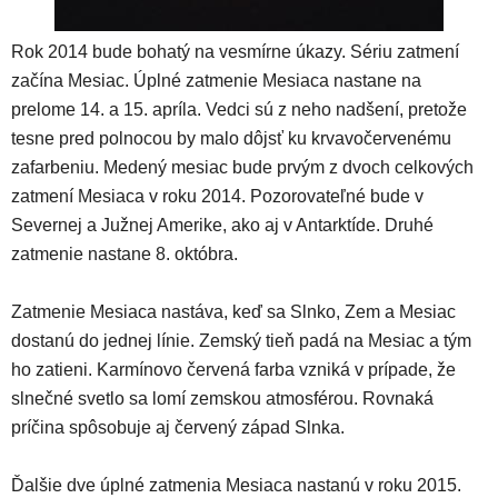
Rok 2014 bude bohatý na vesmírne úkazy. Sériu zatmení
začína Mesiac. Úplné zatmenie Mesiaca nastane na
prelome 14. a 15. apríla. Vedci sú z neho nadšení, pretože
tesne pred polnocou by malo dôjsť ku krvavočervenému
zafarbeniu. Medený mesiac bude prvým z dvoch celkových
zatmení Mesiaca v roku 2014. Pozorovateľné bude v
Severnej a Južnej Amerike, ako aj v Antarktíde. Druhé
zatmenie nastane 8. októbra.
Zatmenie Mesiaca nastáva, keď sa Slnko, Zem a Mesiac
dostanú do jednej línie. Zemský tieň padá na Mesiac a tým
ho zatieni. Karmínovo červená farba vzniká v prípade, že
slnečné svetlo sa lomí zemskou atmosférou. Rovnaká
príčina spôsobuje aj červený západ Slnka.
Ďalšie dve úplné zatmenia Mesiaca nastanú v roku 2015.