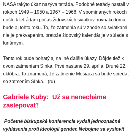
NASA takýto úkaz nazýva tetráda. Podobné tetrády nastali v
rokoch 1949 – 1950 a 1967 – 1968. V spomínaných rokoch
došlo k tetrádam počas židovských sviatkov, rovnako tomu
bude aj tohto roku. To, že zatmenia sú v zhode so sviatkami
nie je prekvapením, pretože židovský kalendár je v súlade s
lunárnym.
Tento rok bude bohatý aj na iné ďalšie úkazy. Dôjde tiež k
dvom zatmeniam Slnka. Prvé nastane 29. apríla. Druhé 22.
októbra. To znamená, že zatmenie Mesiaca sa bude striedať
so zatmením Slnka.
(ru)
Gabriele Kuby: Už sa nenecháme
zaslepovať!
Početné biskupské konferencie vydali jednoznačné
vyhlásenia proti ideológii gender. Nebojme sa vysloviť