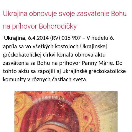
Ukrajina obnovuje svoje zasvätenie Bohu
na príhovor Bohorodičky
Ukrajina
, 6.4.2014 (RV) 016 907 – V nedeľu 6.
apríla sa vo všetkých kostoloch Ukrajinskej
gréckokatolíckej cirkvi konala obnova aktu
zasvätenia sa Bohu na príhovor Panny Márie. Do
tohto aktu sa zapojili
aj ukrajinské gréckokatolícke
komunity v rôznych častiach sveta.