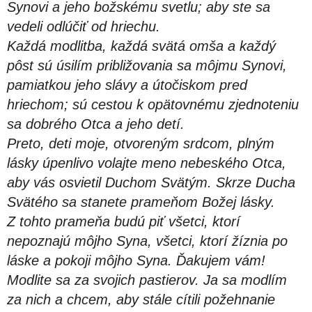
Synovi a jeho božskému svetlu; aby ste sa
vedeli odlúčiť od hriechu.
Každá modlitba, každá svätá omša a každý
pôst sú úsilím približovania sa môjmu Synovi,
pamiatkou jeho slávy a útočiskom pred
hriechom; sú cestou k opätovnému zjednoteniu
sa dobrého Otca a jeho detí.
Preto, deti moje, otvoreným srdcom, plným
lásky úpenlivo volajte meno nebeského Otca,
aby vás osvietil Duchom Svätým. Skrze Ducha
Svätého sa stanete prameňom Božej lásky.
Z tohto prameňa budú piť všetci, ktorí
nepoznajú môjho Syna, všetci, ktorí žíznia po
láske a pokoji môjho Syna. Ďakujem vám!
Modlite sa za svojich pastierov. Ja sa modlím
za nich a chcem, aby stále cítili požehnanie