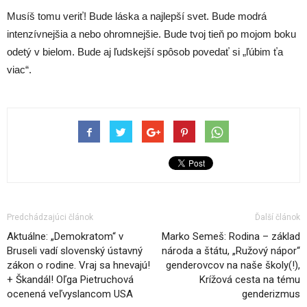
Musíš tomu veriť! Bude láska a najlepší svet. Bude modrá
intenzívnejšia a nebo ohromnejšie. Bude tvoj tieň po mojom boku
odetý v bielom. Bude aj ľudskejší spôsob povedať si „ľúbim ťa
viac“.
Predchádzajúci článok
Ďalší článok
Aktuálne: „Demokratom“ v
Marko Semeš: Rodina – základ
Bruseli vadí slovenský ústavný
národa a štátu, „Ružový nápor“
zákon o rodine. Vraj sa hnevajú!
genderovcov na naše školy(!),
+ Škandál! Oľga Pietruchová
Krížová cesta na tému
ocenená veľvyslancom USA
genderizmus