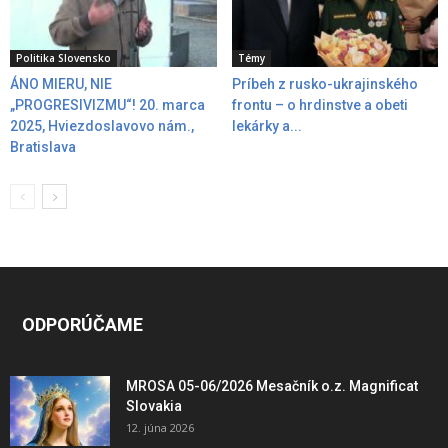
Politika Slovensko
Témy
ÁNO MIERU, NIE
Príbeh z rusko-ukrajinského
„PROGRESIVIZMU“! 20. marca
frontu – o hrdinstve a obeti
2025, Hviezdoslavovo nám.,
lekárky a...
Bratislava
ODPORÚČAME
MROSA 05-06/2026 Mesačník o.z. Magnificat
Slovakia
12. júna 2026