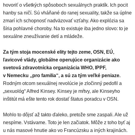
hovoriť o všetkých spôsoboch sexuálnych praktík. Ich pocit
hanby sa ničí. Sú vháňané do ranej sexuality, takže sa úplne
zmarí ich schopnosť nadväzovať vzťahy. Ako explózia sa
šíria pohlavné choroby. Na to existuje iba jedno slovo: to je
sexuálne zneužívanie detí a mládeže.
Za tým stoja mocenské elity tejto zeme, OSN, EÚ,
ľavicové vlády, globálne operujúce organizácie ako
svetová zdravotnícka organizácia WHO, IPPF,
v Nemecku „pro familia“, a sú za tým veľké peniaze.
Rodným otcom sexuálnej revolúcie je zločinný pedofil a
„sexuológ“ Alfred Kinsey. Kinsey je mŕtvy, ale Kinseyho
inštitút má ešte tento rok dostať štatus poradcu v OSN.
Mohlo to dôjsť až takto ďaleko, pretože sme zaspali. Ale už
nespíme. Vstávame. Toto je len začiatok. Môže z toho byť aj
u nás masové hnutie ako vo Francúzsku a iných krajinách.