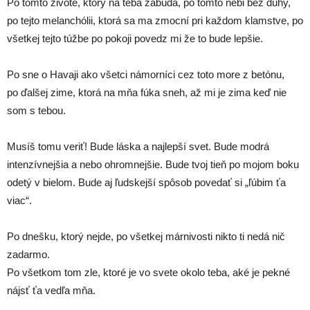
Po tomto živote, ktorý na teba zabúda, po tomto nebi bez dúhy,
po tejto melanchólii, ktorá sa ma zmocní pri každom klamstve, po
všetkej tejto túžbe po pokoji povedz mi že to bude lepšie.
Po sne o Havaji ako všetci námorníci cez toto more z betónu,
po ďalšej zime, ktorá na mňa fúka sneh, až mi je zima keď nie
som s tebou.
Musíš tomu veriť! Bude láska a najlepší svet. Bude modrá
intenzívnejšia a nebo ohromnejšie. Bude tvoj tieň po mojom boku
odetý v bielom. Bude aj ľudskejší spôsob povedať si „ľúbim ťa
viac“.
Po dnešku, ktorý nejde, po všetkej márnivosti nikto ti nedá nič
zadarmo.
Po všetkom tom zle, ktoré je vo svete okolo teba, aké je pekné
nájsť ťa vedľa mňa.