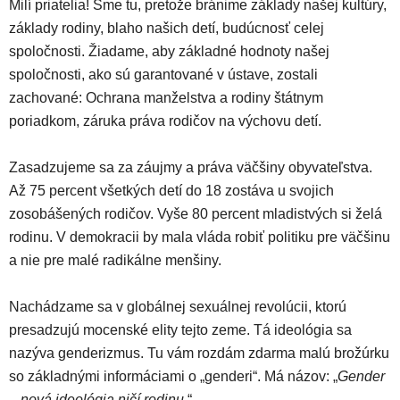
Milí priatelia! Sme tu, pretože bránime základy našej kultúry,
základy rodiny, blaho našich detí, budúcnosť celej
spoločnosti. Žiadame, aby základné hodnoty našej
spoločnosti, ako sú garantované v ústave, zostali
zachované: Ochrana manželstva a rodiny štátnym
poriadkom, záruka práva rodičov na výchovu detí.
Zasadzujeme sa za záujmy a práva väčšiny obyvateľstva.
Až 75 percent všetkých detí do 18 zostáva u svojich
zosobášených rodičov. Vyše 80 percent mladistvých si želá
rodinu. V demokracii by mala vláda robiť politiku pre väčšinu
a nie pre malé radikálne menšiny.
Nachádzame sa v globálnej sexuálnej revolúcii, ktorú
presadzujú mocenské elity tejto zeme. Tá ideológia sa
nazýva genderizmus. Tu vám rozdám zdarma malú brožúrku
so základnými informáciami o „genderi“. Má názov: „
Gender
– nová ideológia ničí rodinu
.“