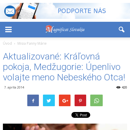
-
+
Font Size:
Úvod
Misia Panny Márie
Aktualizované: Kráľovná
pokoja, Medžugorie: Úpenlivo
volajte meno Nebeského Otca!
7. apríla 2014
420