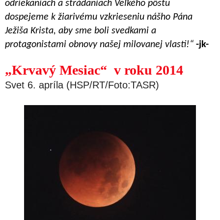
odriekaniach a strádaniach Veľkého pôstu
dospejeme k žiarivému vzkrieseniu nášho Pána
Ježiša Krista, aby sme boli svedkami a
protagonistami obnovy našej milovanej vlasti!“
-jk-
„Krvavý Mesiac“
v roku 2014
Svet 6. apríla (HSP/RT/Foto:TASR)