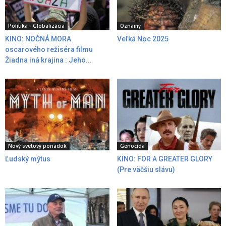
Politika - Globalizácia
Oznamy
KINO: NOČNÁ MORA
Veľká Noc 2025
oscarového režiséra filmu
Žiadna iná krajina : Jeho...
Nový svetový poriadok
Genocída
Ľudský mýtus
KINO: FOR A GREATER GLORY
(Pre väčšiu slávu)