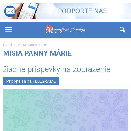
-
+
Font Size:
Úvod
Misia Panny Márie
MISIA PANNY MÁRIE
žiadne príspevky na zobrazenie
Pripojte sa na TELEGRAME