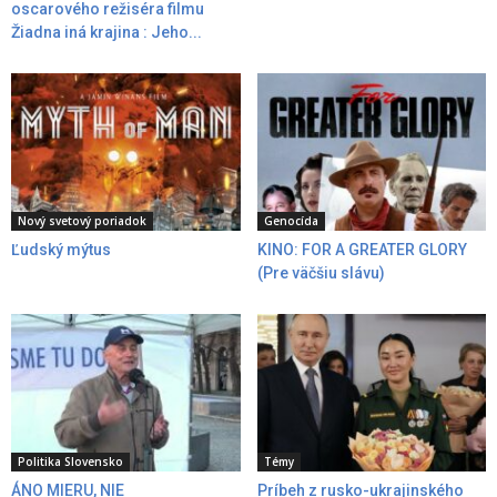
oscarového režiséra filmu
Žiadna iná krajina : Jeho...
Nový svetový poriadok
Genocída
Ľudský mýtus
KINO: FOR A GREATER GLORY
(Pre väčšiu slávu)
Politika Slovensko
Témy
ÁNO MIERU, NIE
Príbeh z rusko-ukrajinského