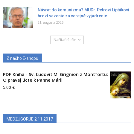
Návrat do komunizmu? MUDr. Petrovi Liptákovi
hrozí väzenie za verejné vyjadrenie...
21. augusta 2025
Načítať ďalšie
Z nášho E-shopu
PDF Kniha - Sv. Ľudovít M. Grignion z Montfortu:
O pravej úcte k Panne Márii
5.00
€
MEDŽUGORJE 2.11.2017