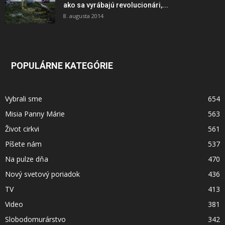
ako sa vyrábajú revolucionári,...
8. augusta 2014
POPULÁRNE KATEGÓRIE
Vybrali sme
654
Misia Panny Márie
563
Život cirkvi
561
Píšete nám
537
Na pulze dňa
470
Nový svetový poriadok
436
TV
413
Video
381
Slobodomurárstvo
342