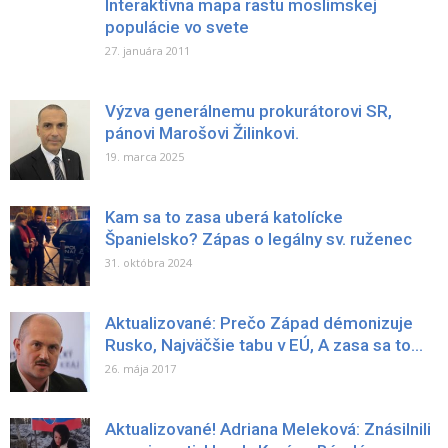
Interaktívna mapa rastu moslimskej
populácie vo svete
27. januára 2011
Výzva generálnemu prokurátorovi SR,
pánovi Marošovi Žilinkovi.
19. marca 2025
Kam sa to zasa uberá katolícke
Španielsko? Zápas o legálny sv. ruženec
31. októbra 2024
Aktualizované: Prečo Západ démonizuje
Rusko, Najväčšie tabu v EÚ, A zasa sa to...
26. mája 2017
Aktualizované! Adriana Meleková: Znásilnili