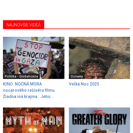
NAJNOVŠIE VIDEÁ
Politika - Globalizácia
Oznamy
KINO: NOČNÁ MORA
Veľká Noc 2025
oscarového režiséra filmu
Žiadna iná krajina : Jeho...