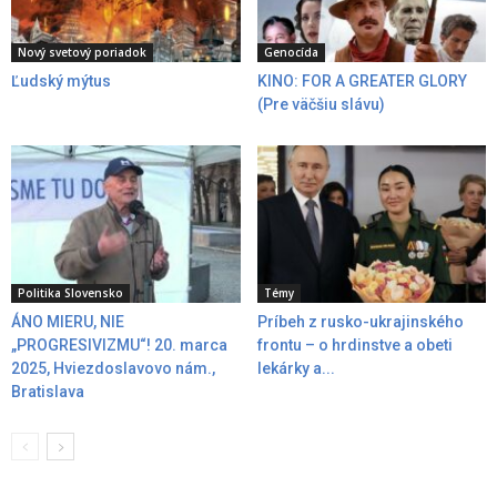
Nový svetový poriadok
Genocída
Ľudský mýtus
KINO: FOR A GREATER GLORY
(Pre väčšiu slávu)
Politika Slovensko
Témy
ÁNO MIERU, NIE
Príbeh z rusko-ukrajinského
„PROGRESIVIZMU“! 20. marca
frontu – o hrdinstve a obeti
2025, Hviezdoslavovo nám.,
lekárky a...
Bratislava