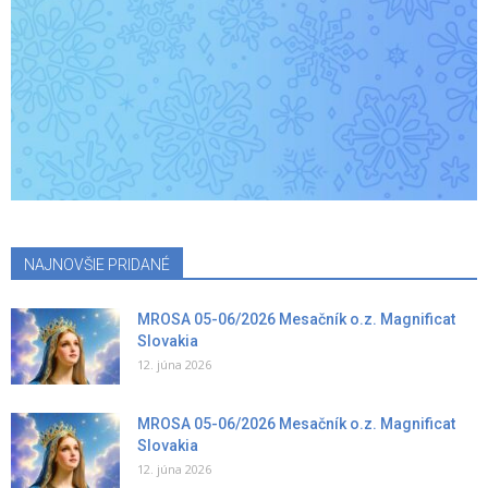
NAJNOVŠIE PRIDANÉ
MROSA 05-06/2026 Mesačník o.z. Magnificat
Slovakia
12. júna 2026
MROSA 05-06/2026 Mesačník o.z. Magnificat
Slovakia
12. júna 2026