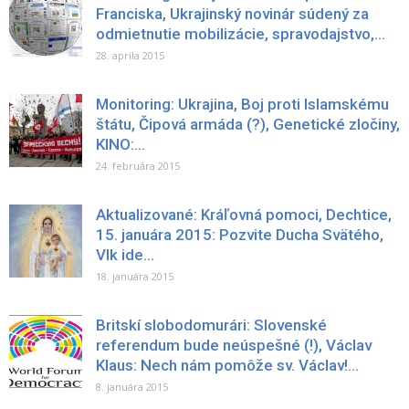
Franciska, Ukrajinský novinár súdený za
odmietnutie mobilizácie, spravodajstvo,...
28. apríla 2015
Monitoring: Ukrajina, Boj proti Islamskému
štátu, Čipová armáda (?), Genetické zločiny,
KINO:...
24. februára 2015
Aktualizované: Kráľovná pomoci, Dechtice,
15. januára 2015: Pozvite Ducha Svätého,
Vlk ide...
18. januára 2015
Britskí slobodomurári: Slovenské
referendum bude neúspešné (!), Václav
Klaus: Nech nám pomôže sv. Václav!...
8. januára 2015