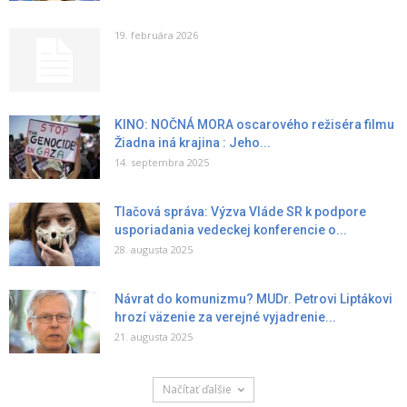
19. februára 2026
KINO: NOČNÁ MORA oscarového režiséra filmu
Žiadna iná krajina : Jeho...
14. septembra 2025
Tlačová správa: Výzva Vláde SR k podpore
usporiadania vedeckej konferencie o...
28. augusta 2025
Návrat do komunizmu? MUDr. Petrovi Liptákovi
hrozí väzenie za verejné vyjadrenie...
21. augusta 2025
Načítať ďalšie