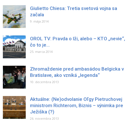
Giulietto Chiesa: Tretia svetová vojna sa
začala
9. mája 2014
OROL TV: Pravda o lži, alebo – KTO „nevie“,
čo to je...
25. marca 2014
Zhromaždenie pred ambasádou Belgicka v
Bratislave, ako vzníká „legenda“
10. decembra 2013
Aktuálne: (Ne)odvolanie Oľgy Pietruchovej
ministrom Richterom, Biznis – výnimka pre
Ježiška (?)
26. novembra 2013