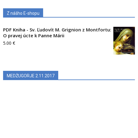
Z nášho E-shopu
PDF Kniha - Sv. Ľudovít M. Grignion z Montfortu:
O pravej úcte k Panne Márii
5.00
€
MEDŽUGORJE 2.11.2017