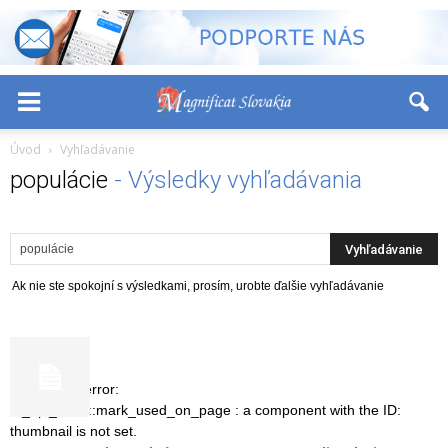
-
+
Font Size:
Úvod
Vyhľadávanie
populácie
-
Výsledky vyhľadávania
Ak nie ste spokojní s výsledkami, prosím, urobte ďalšie vyhľadávanie
wp booster error:
td_api_base::mark_used_on_page : a component with the ID:
thumbnail is not set.