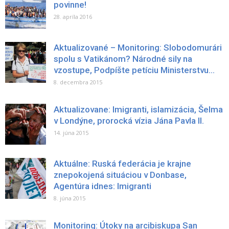
povinne!
28. apríla 2016
Aktualizované – Monitoring: Slobodomurári
spolu s Vatikánom? Národné sily na
vzostupe, Podpíšte petíciu Ministerstvu...
8. decembra 2015
Aktualizovane: Imigranti, islamizácia, Šelma
v Londýne, prorocká vízia Jána Pavla II.
14. júna 2015
Aktuálne: Ruská federácia je krajne
znepokojená situáciou v Donbase,
Agentúra idnes: Imigranti
8. júna 2015
Monitoring: Útoky na arcibiskupa San