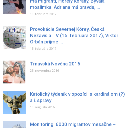
ma migranti, Horely Korány, Bývalá
moslimka: Adriana má pravdu, ...
18. februára 2017
Provokácie Severnej Kórey, Česká
Nezávislá TV (15. februára 2017), Viktor
Orbán prijme ...
15. februára 2017
Trnavská Novéna 2016
25. novembra 2016
Katolický týdeník v opozícii s kardinálom (?)
a i. správy
10. augusta 2016
Monitoring: 6000 migrantov mesačne –