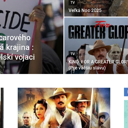
TV
Veľká Noc 2025
carového
á krajina :
TV
lskí vojaci
KINO: FOR A GREATER GLOR
(Pre väčšiu slávu)