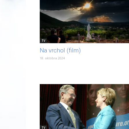
TV
Na vrchol (film)
18. októbra 2024
TV