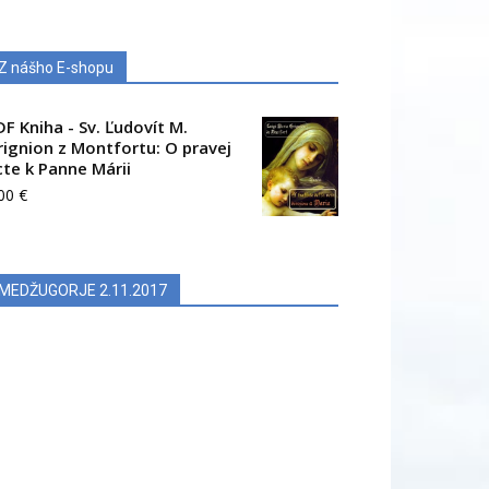
Z nášho E-shopu
DF Kniha - Sv. Ľudovít M.
rignion z Montfortu: O pravej
cte k Panne Márii
.00
€
MEDŽUGORJE 2.11.2017