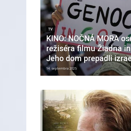
TV
KINO: NOČNÁ MORA os
režiséra filmu Žiadna in
Jeho dom prepadli izrae
14. septembra 2025