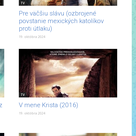
TV
Pre väčšiu slávu (ozbrojené
povstanie mexických katolíkov
proti útlaku)
19. októbra 2024
TV
z
V mene Krista (2016)
19. októbra 2024