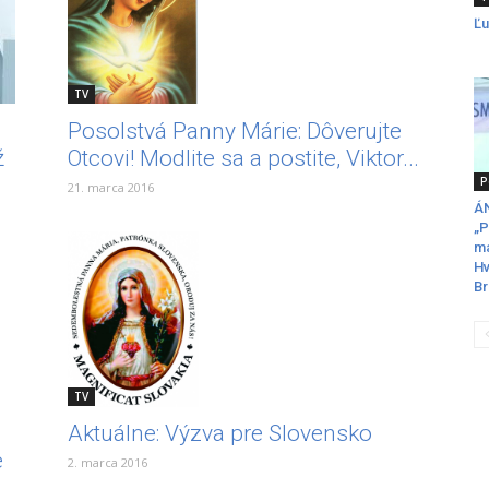
Ľu
TV
Posolstvá Panny Márie: Dôverujte
ž
Otcovi! Modlite sa a postite, Viktor...
P
21. marca 2016
ÁN
„P
ma
Hv
Br
TV
Aktuálne: Výzva pre Slovensko
e
2. marca 2016