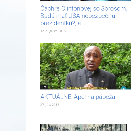
Čachre Clintonovej so Sorosom,
Budú mať USA nebezpečnú
prezidentku?, a i.
12. augusta 2016
TV
AKTUÁLNE: Apel na pápeža
27. júla 2016