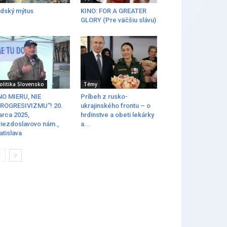
dský mýtus
KINO: FOR A GREATER
GLORY (Pre väčšiu slávu)
olitika Slovensko
Témy
O MIERU, NIE
Príbeh z rusko-
ROGRESIVIZMU“! 20.
ukrajinského frontu – o
rca 2025,
hrdinstve a obeti lekárky
iezdoslavovo nám.,
a...
atislava