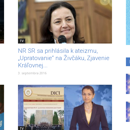
TV
NR SR sa prihlásila k ateizmu,
„Upratovanie“ na Živčáku, Zjavenie
Kráľovnej...
3. septembra 2016
TV