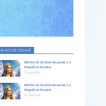
NAJNOVŠIE PRIDANÉ
MROSA 05-06/2026 Mesačník o.z.
Magnificat Slovakia
12. júna 2026
MROSA 05-06/2026 Mesačník o.z.
Magnificat Slovakia
12. júna 2026