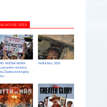
NAJNOVŠIE VIDEÁ
V
TV
INO: NOČNÁ MORA
Veľká Noc 2025
carového režiséra
lmu Žiadna iná krajina :
ho...
V
TV