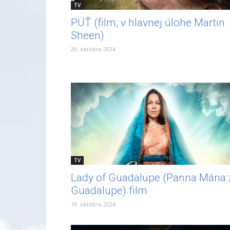
TV
PÚŤ (film, v hlavnej úlohe Martin
Sheen)
20. októbra 2024
TV
Lady of Guadalupe (Panna Mária 
Guadalupe) film
19. októbra 2024