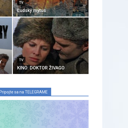
TV
Ľudský mýtus
TV
Y
KINO: DOKTOR ŽIVAGO
Pripojte sa na TELEGRAME