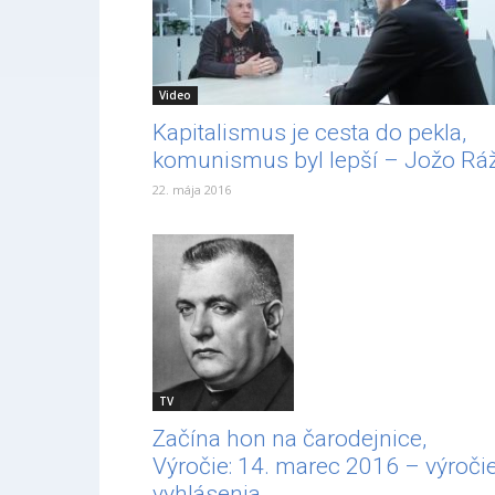
Video
Kapitalismus je cesta do pekla,
komunismus byl lepší – Jožo Rá
22. mája 2016
TV
Začína hon na čarodejnice,
Výročie: 14. marec 2016 – výroči
vyhlásenia...