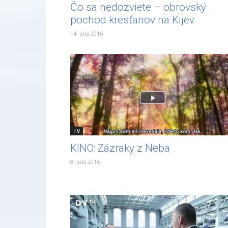
Čo sa nedozviete – obrovský
pochod kresťanov na Kijev
14. júla 2016
TV
KINO: Zázraky z Neba
8. júla 2016