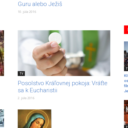
Guru alebo Ježiš
10. júla 2016
T
TV
K
os
Posolstvo Kráľovnej pokoja: Vráťte
fi
sa k Eucharistii
Je
2. júla 2016
T