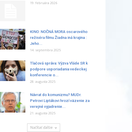
19. februára 2026
KINO: NOČNÁ MORA oscarového
režiséra filmu Žiadna iná krajina :
Jeho...
14. septembra 2025
Tlačová správa: Výzva Vláde SR k
podpore usporiadania vedeckej
konferencie o...
28. augusta 2025
Návrat do komunizmu? MUDr.
Petrovi Liptákovi hrozí väzenie za
verejné vyjadrenie...
21. augusta 2025
Načítať ďalšie