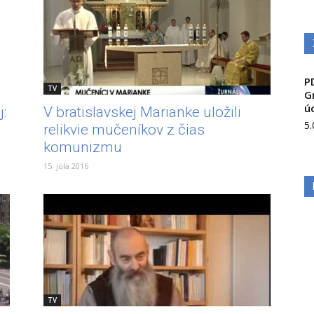
P
TV
G
ú
:
V bratislavskej Marianke uložili
5
relikvie mučeníkov z čias
komunizmu
15. júla 2016
TV