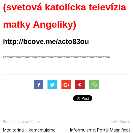
(svetová katolícka televízia
matky Angeliky)
http://bcove.me/acto83ou
************************************************************
Predchádzajúci článok
Ďalší článok
Monitoring – komentujeme:
Informujeme: Portál Magnificat