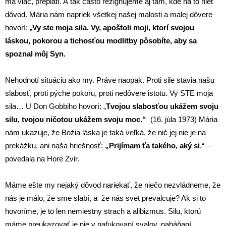
má viac, preplatí. A tak často rezignujeme aj tam, kde na to niet
dôvod. Mária nám napriek všetkej našej malosti a malej dôvere
hovorí: „
Vy ste moja sila. Vy, apoštoli moji, ktorí svojou
láskou, pokorou a tichosťou modlitby pôsobíte, aby sa
spoznal môj Syn.
Nehodnotí situáciu ako my. Práve naopak. Proti sile stavia našu
slabosť, proti pýche pokoru, proti nedôvere istotu. Vy STE moja
sila… U Don Gobbiho hovorí: „
Tvojou slabosťou ukážem svoju
silu, tvojou ničotou ukážem svoju moc.“
(16. júla 1973) Mária
nám ukazuje, že Božia láska je taká veľká, že nič jej nie je na
prekážku, ani naša hriešnosť:
„Prijímam ťa takého, aký si
.“ –
povedala na Hore Zvir.
Máme ešte my nejaký dôvod nariekať, že niečo nezvládneme, že
nás je málo, že sme slabí, a že nás svet prevalcuje? Ak si to
hovoríme, je to len nemiestny strach a alibizmus. Silu, ktorú
máme preukazovať je nie v nafukovaní svalov, naháňaní