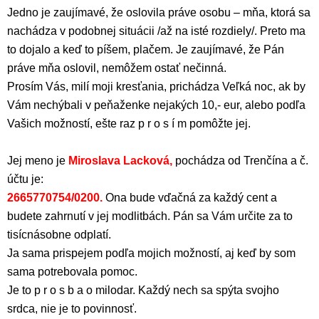
Jedno je zaujímavé, že oslovila práve osobu – mňa, ktorá sa
nachádza v podobnej situácii /až na isté rozdiely/. Preto ma
to dojalo a keď to píšem, plačem. Je zaujímavé, že Pán
práve mňa oslovil, nemôžem ostať nečinná.
Prosím Vás, milí moji kresťania, prichádza Veľká noc, ak by
Vám nechýbali v peňaženke nejakých 10,- eur, alebo podľa
Vašich možností, ešte raz p r o s í m pomôžte jej.
Jej meno je
Miroslava Lacková,
pochádza od Trenčína a č.
účtu je:
2665770754/0200.
Ona bude vďačná za každý cent a
budete zahrnutí v jej modlitbách. Pán sa Vám určite za to
tisícnásobne odplatí.
Ja sama prispejem podľa mojich možností, aj keď by som
sama potrebovala pomoc.
Je to p r o s b a o milodar. Každý nech sa spýta svojho
srdca, nie je to povinnosť.