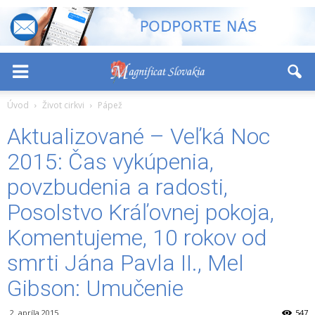
-
+
Font Size:
Úvod
Život cirkvi
Pápež
Aktualizované – Veľká Noc
2015: Čas vykúpenia,
povzbudenia a radosti,
Posolstvo Kráľovnej pokoja,
Komentujeme, 10 rokov od
smrti Jána Pavla II., Mel
Gibson: Umučenie
2. apríla 2015
547