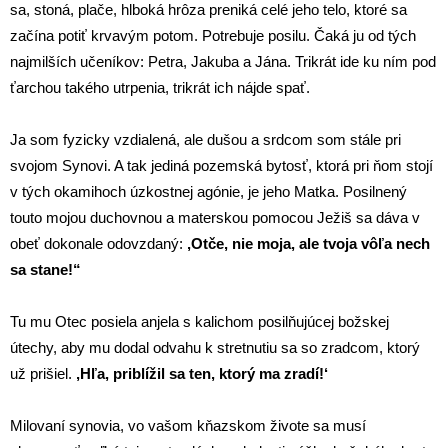
sa, stoná, plače, hlboká hrôza preniká celé jeho telo, ktoré sa
začína potiť krvavým potom. Potrebuje posilu. Čaká ju od tých
najmilších učeníkov: Petra, Jakuba a Jána. Trikrát ide ku ním pod
ťarchou takého utrpenia, trikrát ich nájde spať.
Ja som fyzicky vzdialená, ale dušou a srdcom som stále pri
svojom Synovi. A tak jediná pozemská bytosť, ktorá pri ňom stojí
v tých okamihoch úzkostnej agónie, je jeho Matka. Posilnený
touto mojou duchovnou a materskou pomocou Ježiš sa dáva v
obeť dokonale odovzdaný:
,Otče, nie moja, ale tvoja vôľa nech
sa stane!“
Tu mu Otec posiela anjela s kalichom posilňujúcej božskej
útechy, aby mu dodal odvahu k stretnutiu sa so zradcom, ktorý
už prišiel.
,Hľa, priblížil sa ten, ktorý ma zradí!‘
Milovaní synovia, vo vašom kňazskom živote sa musí