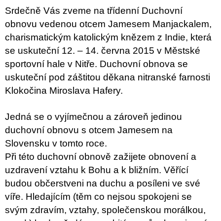
Srdečně Vás zveme na třídenní Duchovní
obnovu vedenou otcem Jamesem Manjackalem,
charismatickým katolickým knězem z Indie, která
se uskuteční 12. – 14. června 2015 v Městské
sportovní hale v Nitře. Duchovní obnova se
uskuteční pod záštitou děkana nitranské farnosti
Klokočina Miroslava Hafery.
Jedná se o vyjímečnou a zároveň jedinou
duchovní obnovu s otcem Jamesem na
Slovensku v tomto roce.
Při této duchovní obnově zažijete obnovení a
uzdravení vztahu k Bohu a k bližním. Věřící
budou občerstveni na duchu a posíleni ve své
víře. Hledajícím (těm co nejsou spokojeni se
svým zdravím, vztahy, společenskou morálkou,