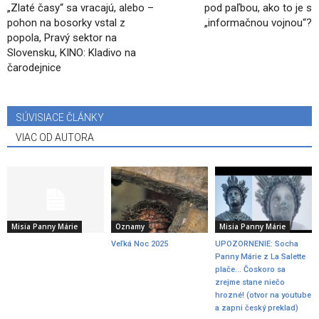
„Zlaté časy“ sa vracajú, alebo –
pod paľbou, ako to je s
pohon na bosorky vstal z
„informačnou vojnou“?
popola, Pravý sektor na
Slovensku, KINO: Kladivo na
čarodejnice
SÚVISIACE ČLÁNKY
VIAC OD AUTORA
Misia Panny Márie
Oznamy
Misia Panny Márie
Veľká Noc 2025
UPOZORNENIE: Socha
Panny Márie z La Salette
plače… Čoskoro sa
zrejme stane niečo
hrozné! (otvor na youtube
a zapni český preklad)