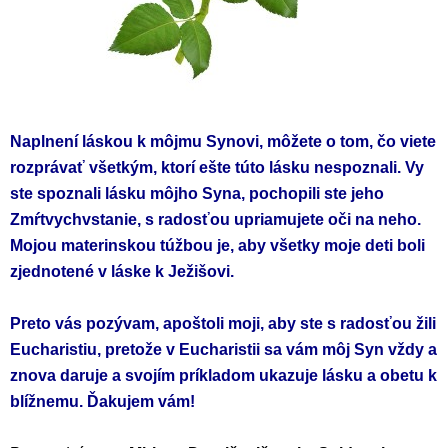
Naplnení láskou k môjmu Synovi, môžete o tom, čo viete
rozprávať všetkým, ktorí ešte túto lásku nespoznali. Vy
ste spoznali lásku môjho Syna, pochopili ste jeho
Zmŕtvychvstanie, s radosťou upriamujete oči na neho.
Mojou materinskou túžbou je, aby všetky moje deti boli
zjednotené v láske k Ježišovi.
Preto vás pozývam, apoštoli moji, aby ste s radosťou žili
Eucharistiu, pretože v Eucharistii sa vám môj Syn vždy a
znova daruje a svojím príkladom ukazuje lásku a obetu k
blížnemu. Ďakujem vám!