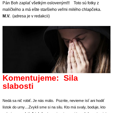
Pán Boh zaplať všetkým osloveným!!! Toto sú fotky z
maličkého a má ešte staršieho veľmi milého chlapčeka.
M.V.
(adresa je v redakcii)
Komentujeme: Sila
slabosti
Nedá sa nič robiť. Je nás málo. Pozrite, nevieme ísť ani hodiť
lístok do urny…Zvykli sme si na silu. Kto má svaly, boduje, kto