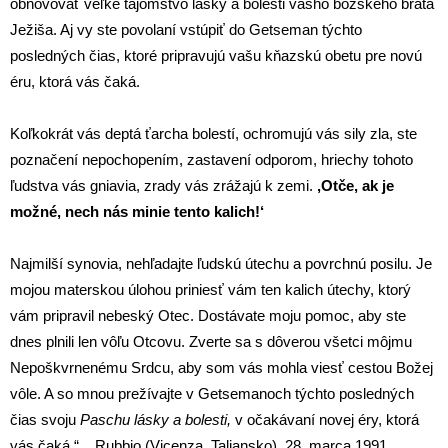
obnovovať veľké tajomstvo lásky a bolesti vášho božského brata
Ježiša. Aj vy ste povolaní vstúpiť do Getseman týchto
posledných čias, ktoré pripravujú vašu kňazskú obetu pre novú
éru, ktorá vás čaká.
Koľkokrát vás deptá ťarcha bolestí, ochromujú vás sily zla, ste
poznačení nepochopením, zastavení odporom, hriechy tohoto
ľudstva vás gniavia, zrady vás zrážajú k zemi.
,Otče, ak je
možné, nech nás minie tento kalich!‘
Najmilší synovia, nehľadajte ľudskú útechu a povrchnú posilu. Je
mojou materskou úlohou priniesť vám ten kalich útechy, ktorý
vám pripravil nebeský Otec. Dostávate moju pomoc, aby ste
dnes plnili len vôľu Otcovu. Zverte sa s dôverou všetci môjmu
Nepoškvrnenému Srdcu, aby som vás mohla viesť cestou Božej
vôle. A so mnou prežívajte v Getsemanoch týchto posledných
čias svoju
Paschu lásky a bolesti,
v očakávaní novej éry, ktorá
vás čaká.“ Rubbio (Vicenza, Taliansko), 28. marca 1991