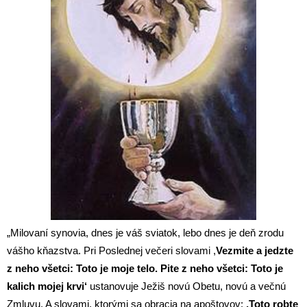
„Milovaní synovia, dnes je váš sviatok, lebo dnes je deň zrodu
vášho kňazstva. Pri Poslednej večeri slovami ,
Vezmite a jedzte
z neho všetci: Toto je moje telo. Pite z neho všetci: Toto je
kalich mojej krvi‘
ustanovuje Ježiš novú Obetu, novú a večnú
Zmluvu. A slovami, ktorými sa obracia na apoštovov:
,Toto robte