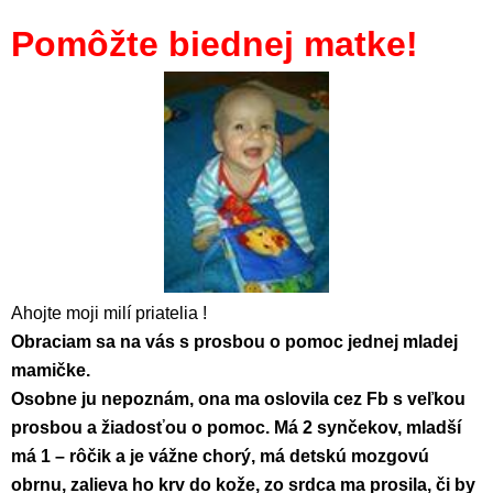
Pomôžte biednej matke!
Ahojte moji milí priatelia !
Obraciam sa na vás s prosbou o pomoc jednej mladej
mamičke.
Osobne ju nepoznám, ona ma oslovila cez Fb s veľkou
prosbou a žiadosťou o pomoc. Má 2 synčekov, mladší
má 1 – rôčik a je vážne chorý, má detskú mozgovú
obrnu, zalieva ho krv do kože, zo srdca ma prosila, či by