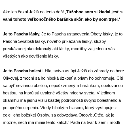
A
ko len čakal Ježiš na tento deň!
,Túžobne som si žiadal jesť s
vami tohoto veľkonočného baránka skôr, ako by som trpel.‘
Je to Pascha lásky.
Je to Pascha ustanovenia Obety lásky, je to
Pascha Sviatosti lásky, nového prikázania lásky, služby
preukázanej ako dokonalý akt lásky, modlitby za jednotu vás
všetkých ako dovŕšenie lásky.
Je to Pascha bolesti.
Hľa, sotva vstúpi Ježiš do záhrady na hore
Olivovej, zmocní sa ho hlboká úzkosť a priam ho ochromuje. Cíti
sa byť nevinnou obeťou, nepoškvrneným baránkom, obetovanou
hostiou, na ktorú sú uvalené všetky hriechy sveta. V jedinom
okamihu má jasnú víziu každej podrobnosti svojho bolestného a
potupného utrpenia. Vtedy hlbokým hlasom, ktorý vystupuje z
celej jeho božskej Osoby, sa odovzdáva Otcovi: ,Otče, ak je
možné, nech ma minie tento kalich.‘ Padá na tvár k zemi, modlí