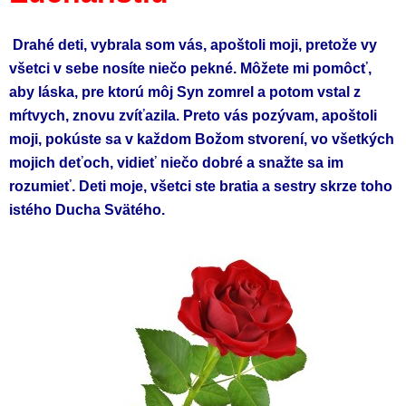
Drahé deti, vybrala som vás, apoštoli moji, pretože vy
všetci v sebe nosíte niečo pekné. Môžete mi pomôcť,
aby láska, pre ktorú môj Syn zomrel a potom vstal z
mŕtvych, znovu zvíťazila. Preto vás pozývam, apoštoli
moji, pokúste sa v každom Božom stvorení, vo všetkých
mojich deťoch, vidieť niečo dobré a snažte sa im
rozumieť. Deti moje, všetci ste bratia a sestry skrze toho
istého Ducha Svätého.