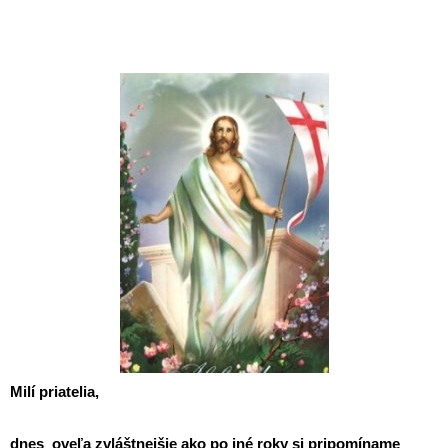
Milí priatelia,
d
nes oveľa zvláštnejšie ako po iné roky si pripomíname