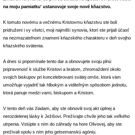
na moju pamiatku‘ ustanovuje svoje nové kňazstvo.
K tomuto novému a večnému Kristovmu kňazstvu ste boli
pridružení i vy všetci, moji najmilší synovia, ktorí ste prijali účasť
na nezmazateľnom znamení kňazského charakteru v deň svojho
kňazského svätenia.
A dnes si pripomínate tento dar a obnovujete svoju plnú
pripravenosť k službe Kristovi a bratom, zhromaždení okolo
svojich biskupov pri koncelebrovaní svätej omše, ktorá vám
umožňuje vyjadriť tak hlbokým a viditeľným spôsobom jednotu,
ktorá panuje medzi vami, biskupom a Kristom.
V tento deň vás žiadam, aby ste obnovili svoj akt úplnej a
nerozdelenej lásky k Ježišovi. Prežívajte chvíle jeho tak veľkého
utrpenia. Vstúpte s ním do záhrady na hore Olivovej, aby ste
prežívali spolu s ním jeho getsemanskú agóniu.