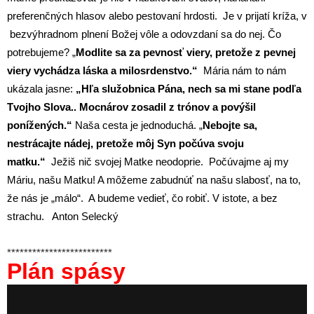
preferenčných hlasov alebo pestovaní hrdosti. Je v prijatí kríža, v
bezvýhradnom plnení Božej vôle a odovzdaní sa do nej. Čo
potrebujeme? „
Modlite sa za pevnosť viery, pretože z pevnej
viery vychádza láska a milosrdenstvo.“
Mária nám to nám
ukázala jasne:
„Hľa služobnica Pána, nech sa mi stane podľa
Tvojho Slova.. Mocnárov zosadil z trónov a povýšil
ponížených.“
Naša cesta je jednoduchá. „
Nebojte sa,
nestrácajte nádej, pretože môj Syn počúva svoju
matku.“
Ježiš nič svojej Matke neodoprie.
Počúvajme aj my
Máriu, našu Matku! A môžeme zabudnúť na našu slabosť, na to,
že nás je „málo“. A budeme vedieť, čo robiť. V istote, a bez
strachu. Anton Selecký
*************************
Plán spásy