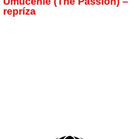
Umučenie (The Passion) –
repríza