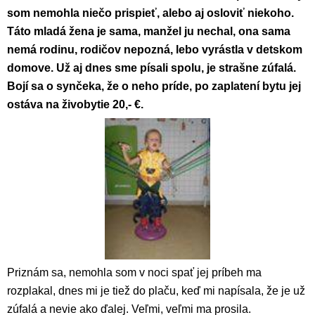
som nemohla niečo prispieť, alebo aj osloviť niekoho.
Táto mladá žena je sama, manžel ju nechal, ona sama
nemá rodinu, rodičov nepozná, lebo vyrástla v detskom
domove. Už aj dnes sme písali spolu, je strašne zúfalá.
Bojí sa o synčeka, že o neho príde, po zaplatení bytu jej
ostáva na živobytie 20,- €.
Priznám sa, nemohla som v noci spať jej príbeh ma
rozplakal, dnes mi je tiež do plaču, keď mi napísala, že je už
zúfalá a nevie ako ďalej. Veľmi, veľmi ma prosila.