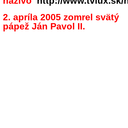
naživo
http://www.tvlux.sk/
2. apríla 2005 zomrel svätý
pápež Ján Pavol II.