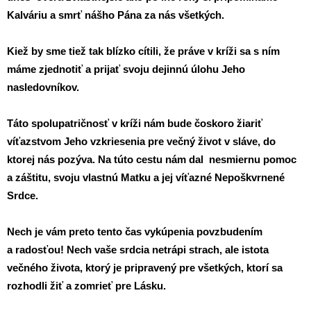
Kalváriu a smrť nášho Pána za nás všetkých.
Kiež by sme tiež tak blízko cítili, že práve v kríži sa s ním
máme zjednotiť a prijať svoju dejinnú úlohu Jeho
nasledovníkov.
Táto spolupatričnosť v kríži nám bude čoskoro žiariť
víťazstvom Jeho vzkriesenia pre večný život v sláve, do
ktorej nás pozýva. Na túto cestu nám dal nesmiernu pomoc
a záštitu, svoju vlastnú Matku a jej víťazné Nepoškvrnené
Srdce.
Nech je vám preto tento čas vykúpenia povzbudením
a radosťou! Nech vaše srdcia netrápi strach, ale istota
večného života, ktorý je pripravený pre všetkých, ktorí sa
rozhodli žiť a zomrieť pre Lásku.