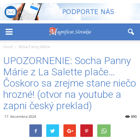
-
+
Font Size:
Úvod
Misia Panny Márie
UPOZORNENIE: Socha Panny
Márie z La Salette plače…
Čoskoro sa zrejme stane niečo
hrozné! (otvor na youtube a
zapni český preklad)
17. decembra 2024
890