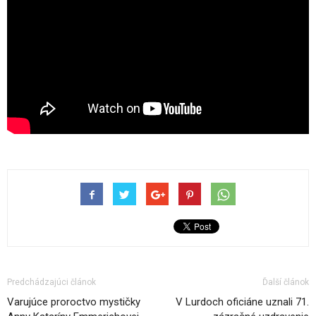
Predchádzajúci článok
Ďalší článok
Varujúce proroctvo mystičky
V Lurdoch oficiáne uznali 71.