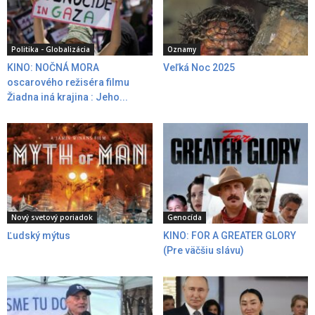
Politika - Globalizácia
Oznamy
KINO: NOČNÁ MORA
Veľká Noc 2025
oscarového režiséra filmu
Žiadna iná krajina : Jeho...
Nový svetový poriadok
Genocída
Ľudský mýtus
KINO: FOR A GREATER GLORY
(Pre väčšiu slávu)