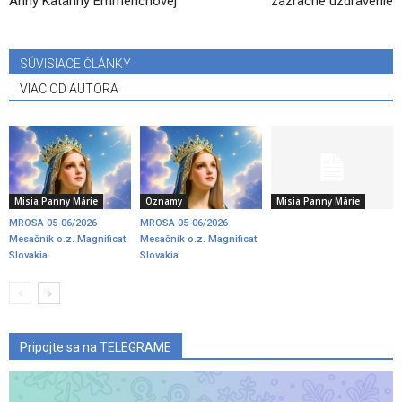
Anny Kataríny Emmerichovej
zázračné uzdravenie
SÚVISIACE ČLÁNKY
VIAC OD AUTORA
Misia Panny Márie
Oznamy
Misia Panny Márie
MROSA 05-06/2026
MROSA 05-06/2026
Mesačník o.z. Magnificat
Mesačník o.z. Magnificat
Slovakia
Slovakia
Pripojte sa na TELEGRAME