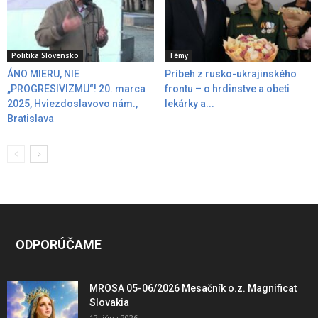
Politika Slovensko
Témy
ÁNO MIERU, NIE
Príbeh z rusko-ukrajinského
„PROGRESIVIZMU“! 20. marca
frontu – o hrdinstve a obeti
2025, Hviezdoslavovo nám.,
lekárky a...
Bratislava
ODPORÚČAME
MROSA 05-06/2026 Mesačník o.z. Magnificat
Slovakia
12. júna 2026