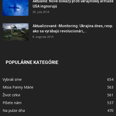
Aktuálne: Nové dôkazy proti ukrajinskej armáde
USA ingnorujú
28. júla 2014
Aktualizované -Monitoring: Ukrajina dnes, resp.
ako sa vyrábajú revolucionári,...
8. augusta 2014
POPULÁRNE KATEGÓRIE
Vybrali sme
654
Misia Panny Márie
563
Život cirkvi
561
Píšete nám
537
Na pulze dňa
470