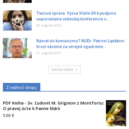
Tlačová správa: Výzva Vláde SR k podpore
usporiadania vedeckej konferencie o...
28. augusta 2025
Návrat do komunizmu? MUDr. Petrovi Liptákovi
hrozí väzenie za verejné vyjadrenie...
21. augusta 2025
Načítať ďalšie
Z nášho E-shopu
PDF Kniha - Sv. Ľudovít M. Grignion z Montfortu:
O pravej úcte k Panne Márii
5.00
€