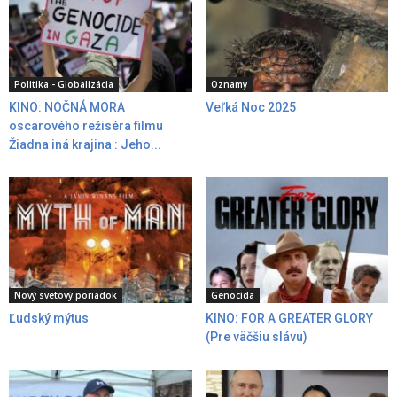
Politika - Globalizácia
Oznamy
KINO: NOČNÁ MORA
Veľká Noc 2025
oscarového režiséra filmu
Žiadna iná krajina : Jeho...
Nový svetový poriadok
Genocída
Ľudský mýtus
KINO: FOR A GREATER GLORY
(Pre väčšiu slávu)