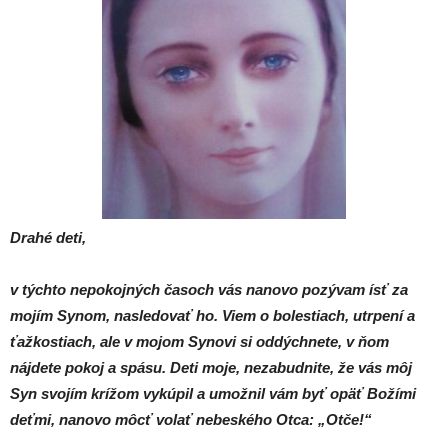
Drahé deti,
v týchto nepokojných časoch vás nanovo pozývam ísť za
mojím Synom, nasledovať ho. Viem o bolestiach,
utrpení a
ťažkostiach, ale v mojom Synovi si oddýchnete, v ňom
nájdete pokoj a spásu. Deti moje, nezabudnite,
že vás môj
Syn svojím krížom vykúpil a umožnil vám byť opäť Božími
deťmi, nanovo môcť volať nebeského Otca: „Otče!“