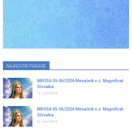
NAJNOVŠIE PRIDANÉ
MROSA 05-06/2026 Mesačník o.z. Magnificat
Slovakia
12. júna 2026
MROSA 05-06/2026 Mesačník o.z. Magnificat
Slovakia
12. júna 2026