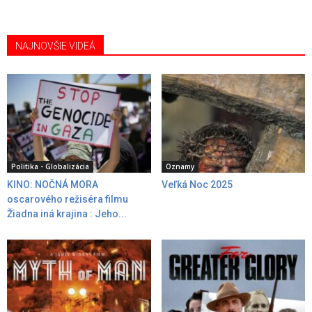
NAJNOVŠIE VIDEÁ
Politika - Globalizácia
Oznamy
KINO: NOČNÁ MORA
Veľká Noc 2025
oscarového režiséra filmu
Žiadna iná krajina : Jeho...