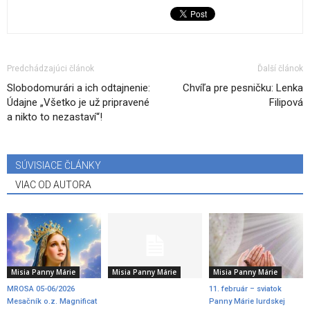
Predchádzajúci článok
Ďalší článok
Slobodomurári a ich odtajnenie:
Chvíľa pre pesničku: Lenka
Údajne „Všetko je už pripravené
Filipová
a nikto to nezastaví“!
SÚVISIACE ČLÁNKY
VIAC OD AUTORA
Misia Panny Márie
Misia Panny Márie
Misia Panny Márie
MROSA 05-06/2026
11. február – sviatok
Mesačník o.z. Magnificat
Panny Márie lurdskej