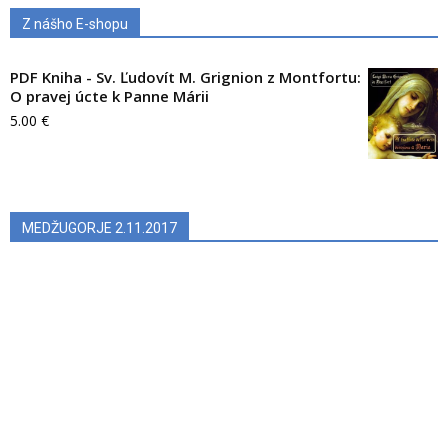
Z nášho E-shopu
PDF Kniha - Sv. Ľudovít M. Grignion z Montfortu:
O pravej úcte k Panne Márii
5.00
€
MEDŽUGORJE 2.11.2017