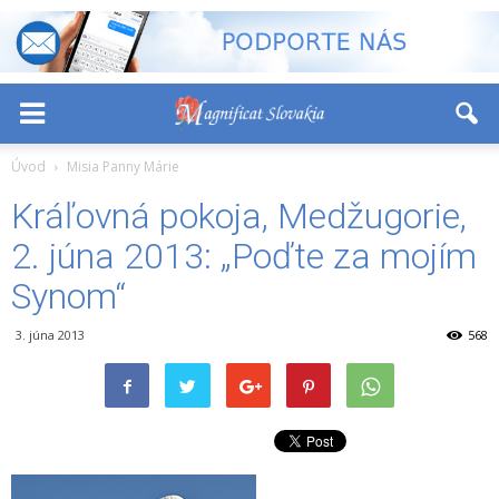
-
+
Font Size:
Úvod
Misia Panny Márie
Kráľovná pokoja, Medžugorie,
2. júna 2013: „Poďte za mojím
Synom“
3. júna 2013
568