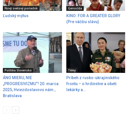
Nový svetový poriadok
Genocída
Ľudský mýtus
KINO: FOR A GREATER GLORY
(Pre väčšiu slávu)
Politika Slovensko
Témy
ÁNO MIERU, NIE
Príbeh z rusko-ukrajinského
„PROGRESIVIZMU“! 20. marca
frontu – o hrdinstve a obeti
2025, Hviezdoslavovo nám.,
lekárky a...
Bratislava