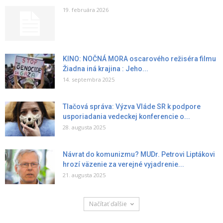
19. februára 2026
KINO: NOČNÁ MORA oscarového režiséra filmu
Žiadna iná krajina : Jeho...
14. septembra 2025
Tlačová správa: Výzva Vláde SR k podpore
usporiadania vedeckej konferencie o...
28. augusta 2025
Návrat do komunizmu? MUDr. Petrovi Liptákovi
hrozí väzenie za verejné vyjadrenie...
21. augusta 2025
Načítať ďalšie