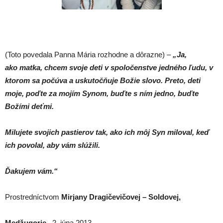
(Toto povedala Panna Mária rozhodne a dôrazne) –
„Ja,
ako matka, chcem svoje deti v spoločenstve jedného ľudu, v
ktorom
sa počúva a uskutočňuje Božie slovo. Preto, deti
moje, poďte za mojím Synom, buďte s ním jedno,
buďte
Božími deťmi.
Milujete svojich pastierov tak, ako ich môj Syn miloval, keď
ich povolal, aby vám slúžili.
Ďakujem vám.“
Prostredníctvom
Mirjany Dragičevičovej – Soldovej,
Medžugorie,
2. júna 2013