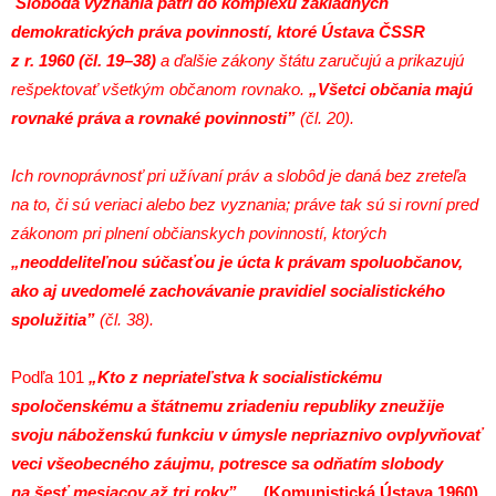
Sloboda vyznania patrí do komplexu základných
demokratických práva povinností, ktoré Ústava ČSSR
z r. 1960 (čl.
19–38)
a ďalšie zákony štátu zaručujú a prikazujú
rešpektovať všetkým občanom rovnako.
„Všetci občania majú
rovnaké práva a rovnaké povinnosti”
(čl. 20).
Ich rovnoprávnosť pri užívaní práv a slobôd je daná bez zreteľa
na to, či sú veriaci alebo bez vyznania; práve tak sú si rovní pred
zákonom pri plnení občianskych povinností, ktorých
„neoddeliteľnou súčasťou je úcta k právam spoluobčanov,
ako aj uvedomelé zachovávanie pravidiel socialistického
spolužitia”
(čl. 38).
Podľa 101
„Kto z nepriateľstva k socialistické­mu
spoločenskému a štátnemu zriadeniu republiky zneužije
svoju náboženskú funkciu v úmysle nepriaznivo ovplyvňovať
veci všeobecného záujmu, potresce sa odňatím slobody
na šesť mesiacov až tri roky”
(Komunistická Ústava 1960)