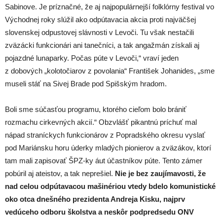
Sabinove. Je príznačné, že aj najpopulárnejší folklórny festival vo
Východnej roky slúžil ako odpútavacia akcia proti najväčšej
slovenskej odpustovej slávnosti v Levoči. Tu však nestačili
zväzácki funkcionári ani tanečníci, a tak angažmán získali aj
pojazdné lunaparky. Počas púte v Levoči,“ vraví jeden
z dobových „kolotočiarov z povolania“ František Johanides, „sme
museli stáť na Sivej Brade pod Spišským hradom.
Boli sme súčasťou programu, ktorého cieľom bolo brániť
rozmachu cirkevných akcií.“ Obzvlášť pikantnú príchuť mal
nápad straníckych funkcionárov z Popradského okresu vyslať
pod Mariánsku horu úderky mladých pionierov a zväzákov, ktorí
tam mali zapisovať ŠPZ-ky áut účastníkov púte. Tento zámer
pobúril aj ateistov, a tak neprešiel.
Nie je bez zaujímavosti, že
nad celou odpútavacou mašinériou vtedy bdelo komunistické
oko otca dnešného prezidenta Andreja Kisku, najprv
vedúceho odboru školstva a neskôr podpredsedu ONV