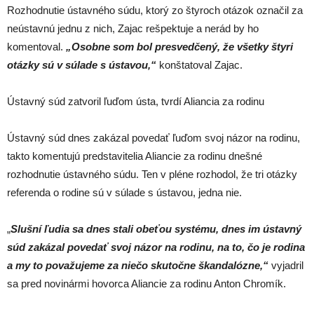
Rozhodnutie ústavného súdu, ktorý zo štyroch otázok označil za
neústavnú jednu z nich, Zajac rešpektuje a nerád by ho
komentoval.
„Osobne som bol presvedčený, že všetky štyri
otázky sú v súlade s ústavou,“
konštatoval Zajac.
Ústavný súd zatvoril ľuďom ústa, tvrdí Aliancia za rodinu
Ústavný súd dnes zakázal povedať ľuďom svoj názor na rodinu,
takto komentujú predstavitelia Aliancie za rodinu dnešné
rozhodnutie ústavného súdu. Ten v pléne rozhodol, že tri otázky
referenda o rodine sú v súlade s ústavou, jedna nie.
„
Slušní ľudia sa dnes stali obeťou systému, dnes im ústavný
súd zakázal povedať svoj názor na rodinu, na to, čo je rodina
a my to považujeme za niečo skutočne škandalózne,“
vyjadril
sa pred novinármi hovorca Aliancie za rodinu Anton Chromík.