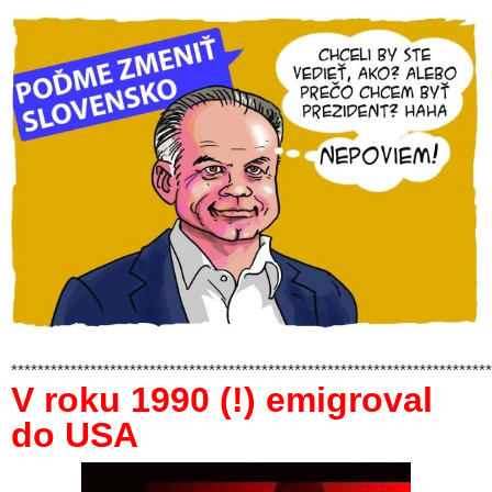
*************************************************************************
V roku 1990 (!) emigroval
do USA