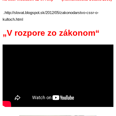
.
http://slovat.blogspot.sk/2012/05/zakonodarstvo-cssr-o-
kultoch.html
„V rozpore zo zákonom“