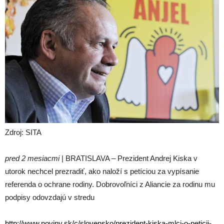
Zdroj: SITA
pred 2 mesiacmi
| BRATISLAVA – Prezident Andrej Kiska v
utorok nechcel prezradiť, ako naloží s petíciou za vypísanie
referenda o ochrane rodiny. Dobrovoľníci z Aliancie za rodinu mu
podpisy odovzdajú v stredu
http://www.noviny.sk/c/slovensko/prezident-kiska-mlci-o-peticii-