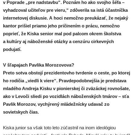
v Poprade „pre nadstavbu“. Poznám ho ako svojho šéfa –
vyhadzoval učiteľov pre vieru,“ zdôverila sa istá účastníčka
internetovej diskusie. A hoci nemožno preukázať, že nejaký
kantor prišiel priamo jeho pričinením o prácu, nemožno
poprieť, že Kiska senior mal pod palcom okrem školstva
a kultúry aj náboženské otázky a cenzúru cirkevných
podujatí.
V šľapajach Pavlika Morozovova?
Preto sotva obstojí prezidentovho tvrdenie o ceste, po ktorej
ho rodičia „viedli k viere“. Pravdepodobnejšia je predstava
mladého Andreja Kisku v pionierskej či zväzáckej rovnošate,
ako v Levoči sliedi po vozidlách náboženských tmárov – sťa
Pavlik Morozov, vychýrený mládežnícky udavač zo
sovietskych čias.
Kiska junior sa však toto leto zúčastnil na inom ideológiou