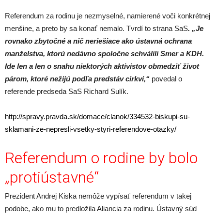
Referendum za rodinu je nezmyselné, namierené voči konkrétnej
menšine, a preto by sa konať nemalo. Tvrdí to strana SaS
. „Je
rovnako zbytočné a nič neriešiace ako ústavná ochrana
manželstva, ktorú nedávno spoločne schválili Smer a KDH.
Ide len a len o snahu niektorých aktivistov obmedziť život
párom, ktoré nežijú podľa predstáv cirkvi,“
povedal o
referende predseda SaS Richard Sulík.
http://spravy.pravda.sk/domace/clanok/334532-biskupi-su-
sklamani-ze-nepresli-vsetky-styri-referendove-otazky/
Referendum o rodine by bolo
„protiústavné“
Prezident Andrej Kiska nemôže vypísať referendum v takej
podobe, ako mu to predložila Aliancia za rodinu. Ústavný súd