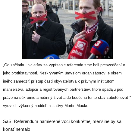
„Od začiatku iniciatívy za vypísanie referenda sme boli presvedčení o
jeho protiústavnosti. Neskrývaným úmyslom organizátorov je okrem
iného zamedziť prístup časti obyvateľstva k právnym inštitútom
manželstva, adopcií a registrovaných partnerstiev, ktoré spadajú pod
právo na súkromie a rodinný život a do budúcna tento stav zabetónovať,“
vysvetlil výkonný riaditeľ iniciatívy Martin Macko.
SaS: Referendum namierené voči konkrétnej menšine by sa
konať nemalo