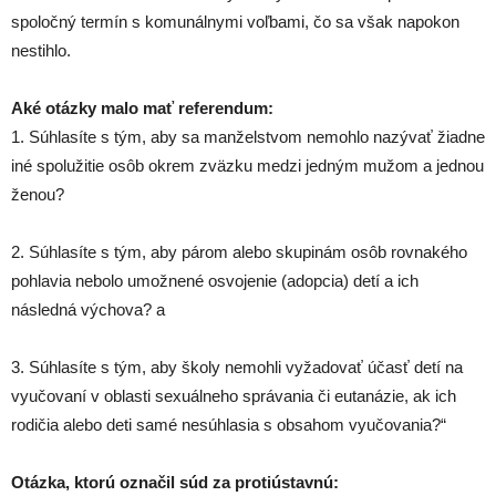
spoločný termín s komunálnymi voľbami, čo sa však napokon
nestihlo.
Aké otázky malo mať referendum:
1. Súhlasíte s tým, aby sa manželstvom nemohlo nazývať žiadne
iné spolužitie osôb okrem zväzku medzi jedným mužom a jednou
ženou?
2. Súhlasíte s tým, aby párom alebo skupinám osôb rovnakého
pohlavia nebolo umožnené osvojenie (adopcia) detí a ich
následná výchova? a
3. Súhlasíte s tým, aby školy nemohli vyžadovať účasť detí na
vyučovaní v oblasti sexuálneho správania či eutanázie, ak ich
rodičia alebo deti samé nesúhlasia s obsahom vyučovania?“
Otázka, ktorú označil súd za protiústavnú: