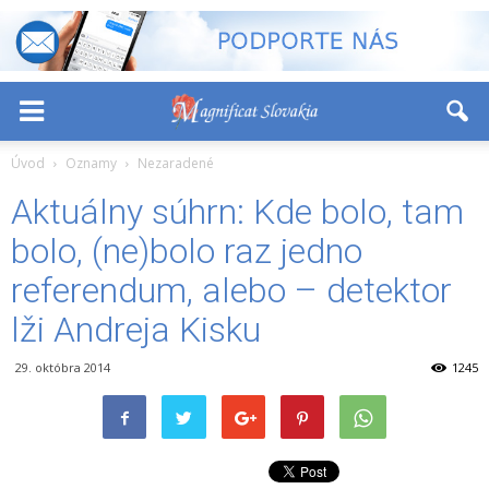
-
+
Font Size:
Úvod
Oznamy
Nezaradené
Aktuálny súhrn: Kde bolo, tam
bolo, (ne)bolo raz jedno
referendum, alebo – detektor
lži Andreja Kisku
29. októbra 2014
1245