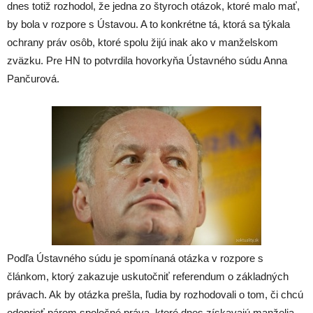
dnes totiž rozhodol, že jedna zo štyroch otázok, ktoré malo mať,
by bola v rozpore s Ústavou. A to konkrétne tá, ktorá sa týkala
ochrany práv osôb, ktoré spolu žijú inak ako v manželskom
zväzku. Pre HN to potvrdila hovorkyňa Ústavného súdu Anna
Pančurová.
Podľa Ústavného súdu je spomínaná otázka v rozpore s
článkom, ktorý zakazuje uskutočniť referendum o základných
právach. Ak by otázka prešla, ľudia by rozhodovali o tom, či chcú
odoprieť párom spoločné práva, ktoré dnes získavajú manželia