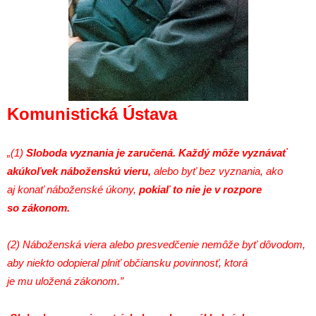
Komunistická Ústava
„(1)
Sloboda vyznania je zaručená. Každý môže vyznávať
akúkoľvek náboženskú vieru,
alebo byť bez vyznania, ako
aj konať náboženské úkony,
pokiaľ to nie je v rozpore
so zákonom.
(2) Náboženská viera alebo presvedčenie nemôže byť dôvodom,
aby niekto odopieral plniť občiansku povinnosť, ktorá
je mu uložená zákonom.”