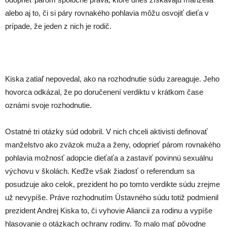
alebo aj to, či si páry rovnakého pohlavia môžu osvojiť dieťa v
prípade, že jeden z nich je rodič.
Kiska zatiaľ nepovedal, ako na rozhodnutie súdu zareaguje. Jeho
hovorca odkázal, že po doručenení verdiktu v krátkom čase
oznámi svoje rozhodnutie.
Ostatné tri otázky súd odobril. V nich chceli aktivisti definovať
manželstvo ako zväzok muža a ženy, odoprieť párom rovnakého
pohlavia možnosť adopcie dieťaťa a zastaviť povinnú sexuálnu
výchovu v školách. Keďže však žiadosť o referendum sa
posudzuje ako celok, prezident ho po tomto verdikte súdu zrejme
už nevypíše. Práve rozhodnutím Ústavného súdu totiž podmienil
prezident Andrej Kiska to, či vyhovie Aliancii za rodinu a vypíše
hlasovanie o otázkach ochrany rodiny. To malo mať pôvodne