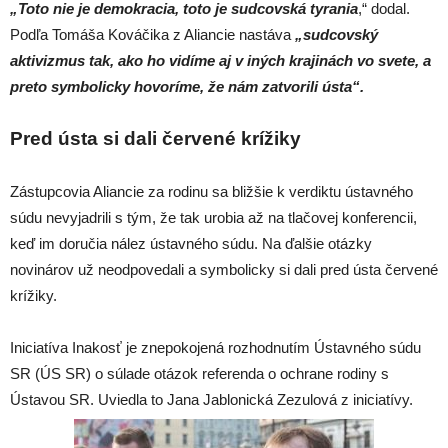
„Toto nie je demokracia, toto je sudcovská tyrania
,“ dodal.
Podľa Tomáša Kováčika z Aliancie nastáva
„sudcovský
aktivizmus tak, ako ho vidíme aj v iných krajinách vo svete, a
preto symbolicky hovoríme, že nám zatvorili ústa“.
Pred ústa si dali červené krížiky
Zástupcovia Aliancie za rodinu sa bližšie k verdiktu ústavného
súdu nevyjadrili s tým, že tak urobia až na tlačovej konferencii,
keď im doručia nález ústavného súdu. Na ďalšie otázky
novinárov už neodpovedali a symbolicky si dali pred ústa červené
krížiky.
Iniciatíva Inakosť je znepokojená rozhodnutím Ústavného súdu
SR (ÚS SR) o súlade otázok referenda o ochrane rodiny s
Ústavou SR. Uviedla to Jana Jablonická Zezulová z iniciatívy.