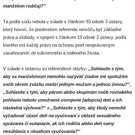
manželom rodiča)?“
Tá podľa súdu nebola v súlade s článkom 93 odsek 3 ústavy,
ktorý hovorí, že predmetom referenda nemôžu byť základné
práva a slobody, v spojení s článkom 19 odsek 2 ústavy, podľa
ktorého má každý právo na ochranu pred neoprávneným
zasahovaním do súkromného a rodinného života.
V súlade s ústavou sú referendové otázky:
„Súhlasíte s tým,
aby sa manželstvom nemohlo nazývať žiadne iné spolužitie
osôb okrem zväzku medzi jedným mužom a jednou ženou?“,
„Súhlasíte s tým, aby párom alebo skupinám osôb rovnakého
pohlavia nebolo umožnené osvojenie (adopcia) detí a ich
následná výchova?“
a
„Súhlasíte s tým, aby školy nemohli
vyžadovať účasť detí na vyučovaní v oblasti sexuálneho
správania či eutanázie, ak ich rodičia alebo deti samy
nesúhlasia s obsahom vyučovania?“