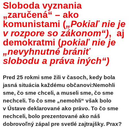
Sloboda vyznania
„zaručená“ – ako
komunistami (
„Pokiaľ nie je
v rozpore so zákonom“)
, aj
demokratmi (
pokiaľ nie je
„nevyhnutné brániť
slobodu a práva iných“)
Pred 25 rokmi sme žili v časoch, kedy bola
jasná situácia každému občanovi:Nemohli
sme, čo sme chceli, a museli sme, čo sme
nechceli. To čo sme „nemohli“ však bolo
v Ústave deklarované ako právo. To čo sme
nechceli, bolo prezentované ako náš
dobrovoľný zápal pre svetlé zajtrajšky. Prax?