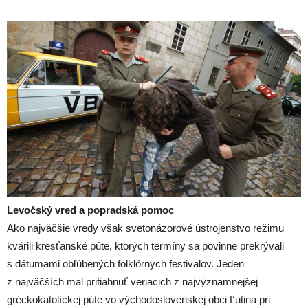
Levočský vred a popradská pomoc
Ako najväčšie vredy však svetonázorové ústrojenstvo režimu
kvárili kresťanské púte, ktorých termíny sa povinne prekrývali
s dátumami obľúbených folklórnych festivalov. Jeden
z najväčších mal pritiahnuť veriacich z najvýznamnejšej
gréckokatolíckej púte vo východoslovenskej obci Ľutina pri