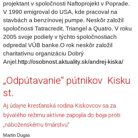
projektant v spoločnosti Naftoprojekt v Poprade.
V 1990 emigroval do USA, kde pracoval na
stavbách a benzínovej pumpe. Neskôr založil
spoločnosti Tatracredit, Triangel a Quatro. V roku
2005 svoje podiely v týchto spoločnostiach
odpredal VÚB banke.O rok neskôr založil
charitatívnu organizáciu Dobrý
Anjel.
http://osobnost.aktuality.sk/andrej-kiska/
„Odpútavanie“ pútnikov Kisku
st.
Aj údajne kresťanská rodina Kiskovcov sa za
bývalého režimu aktívne zapojila do boja proti
„náboženskému tmárstvu“
Martin Dugas