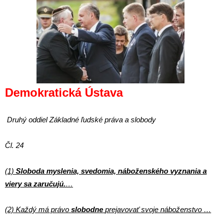
Demokratická Ústava
Druhý oddiel Základné ľudské práva a slobody
Čl. 24
(1)
Sloboda myslenia, svedomia, náboženského vyznania a
viery sa zaručujú.
…
(2) Každý má právo
slobodne
prejavovať svoje náboženstvo …