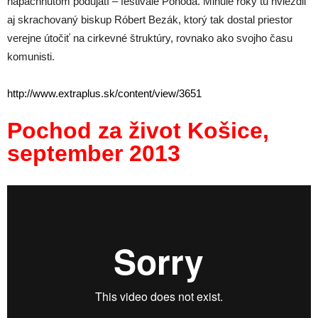
napáchnutom podujatí – festivale Pohoda. Minulé roky tu hviezdil
aj skrachovaný biskup Róbert Bezák, ktorý tak dostal priestor
verejne útočiť na cirkevné štruktúry, rovnako ako svojho času
komunisti.
http://www.extraplus.sk/content/view/3651
Pochod za život Košice,
september 2013