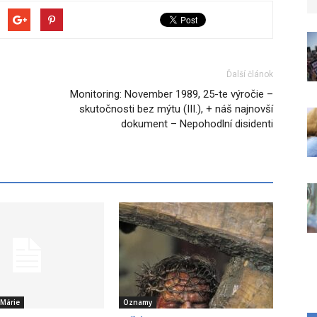
Ďalší článok
Monitoring: November 1989, 25-te výročie –
skutočnosti bez mýtu (III.), + náš najnovší
dokument – Nepohodlní disidenti
 Márie
Oznamy