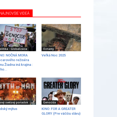
NAJNOVŠIE VIDEÁ
olitika - Globalizácia
Oznamy
INO: NOČNÁ MORA
Veľká Noc 2025
carového režiséra
lmu Žiadna iná krajina :
ho...
ový svetový poriadok
Genocída
dský mýtus
KINO: FOR A GREATER
GLORY (Pre väčšiu slávu)