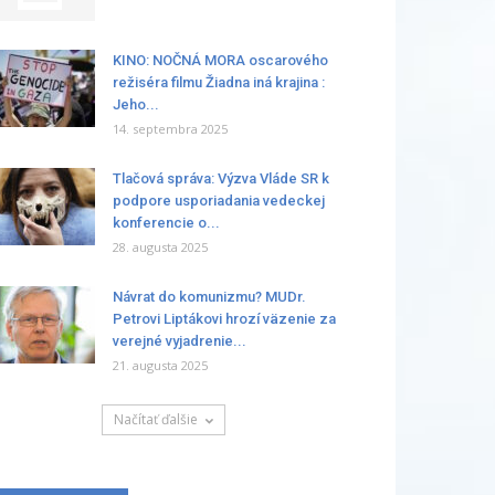
KINO: NOČNÁ MORA oscarového
režiséra filmu Žiadna iná krajina :
Jeho...
14. septembra 2025
Tlačová správa: Výzva Vláde SR k
podpore usporiadania vedeckej
konferencie o...
28. augusta 2025
Návrat do komunizmu? MUDr.
Petrovi Liptákovi hrozí väzenie za
verejné vyjadrenie...
21. augusta 2025
Načítať ďalšie