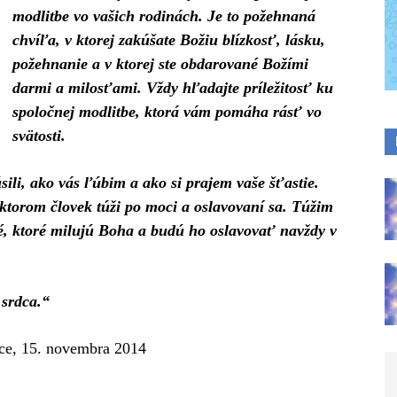
modlitbe vo vašich rodinách. Je to požehnaná
chvíľa, v ktorej zakúšate Božiu blízkosť, lásku,
požehnanie a v ktorej ste obdarované Božími
darmi a milosťami. Vždy hľadajte príležitosť ku
spoločnej modlitbe, ktorá vám pomáha rásť vo
svätosti.
sili, ako vás ľúbim a ako si prajem vaše šťastie.
ktorom človek túži po moci a oslavovaní sa. Túžim
é, ktoré milujú Boha a budú ho oslavovať navždy v
 srdca.“
ce, 15. novembra 2014