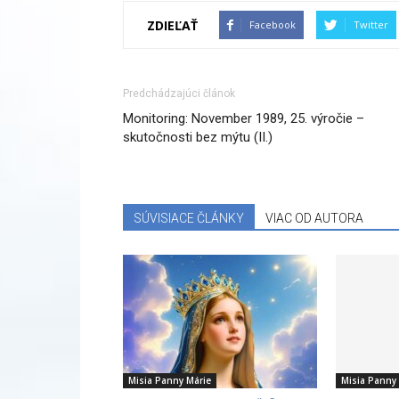
ZDIEĽAŤ
Facebook
Twitter
Predchádzajúci článok
Monitoring: November 1989, 25. výročie –
skutočnosti bez mýtu (II.)
SÚVISIACE ČLÁNKY
VIAC OD AUTORA
Misia Panny Márie
Misia Panny