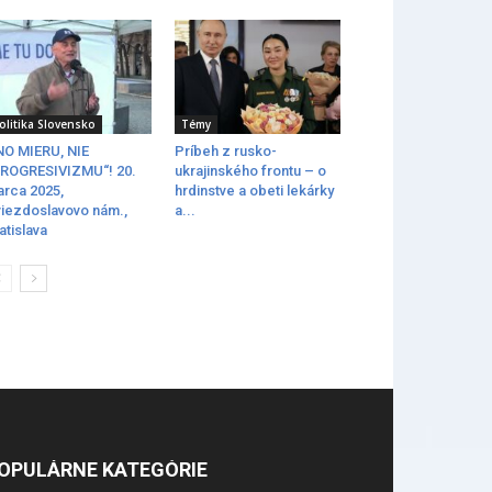
olitika Slovensko
Témy
O MIERU, NIE
Príbeh z rusko-
ROGRESIVIZMU“! 20.
ukrajinského frontu – o
rca 2025,
hrdinstve a obeti lekárky
iezdoslavovo nám.,
a...
atislava
OPULÁRNE KATEGÓRIE