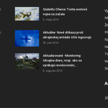
z.
Giulietto Chiesa: Tretia svetová
Vy
vojna sa začala
Mi
9. mája 2014
Ži
P
z.
Aktuálne: Nové dôkazy proti
ukrajinskej armáde USA ingnorujú
N
28. júla 2014
N
T
Aktualizované -Monitoring:
Ukrajina dnes, resp. ako sa
V
vyrábajú revolucionári,...
S
8. augusta 2014
A
2