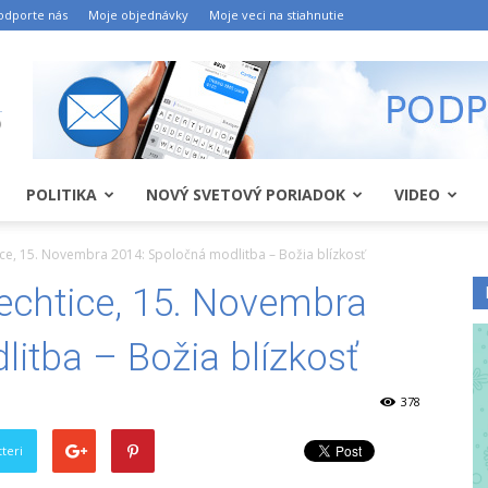
odporte nás
Moje objednávky
Moje veci na stiahnutie
POLITIKA
NOVÝ SVETOVÝ PORIADOK
VIDEO
ce, 15. Novembra 2014: Spoločná modlitba – Božia blízkosť
echtice, 15. Novembra
itba – Božia blízkosť
378
teri