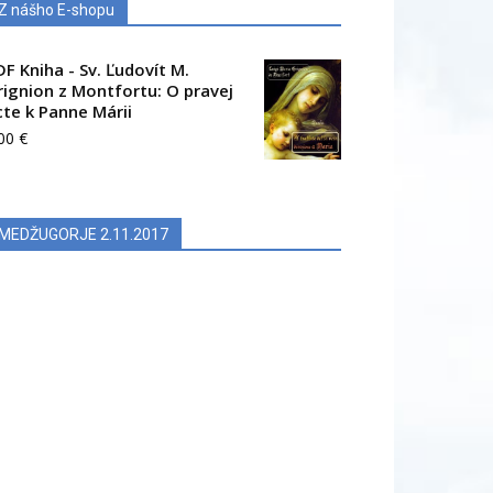
Z nášho E-shopu
DF Kniha - Sv. Ľudovít M.
rignion z Montfortu: O pravej
cte k Panne Márii
.00
€
MEDŽUGORJE 2.11.2017