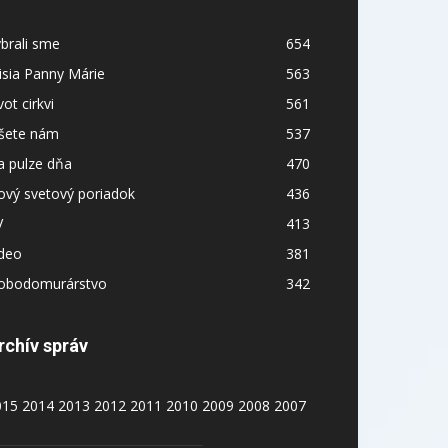
brali sme
654
sia Panny Márie
563
vot cirkvi
561
íšete nám
537
a pulze dňa
470
ový svetový poriadok
436
V
413
ideo
381
lobodomurárstvo
342
rchív správ
015
2014
2013
2012
2011
2010
2009
2008
2007