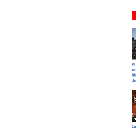
P
K
os
fi
Je
N
Ľu