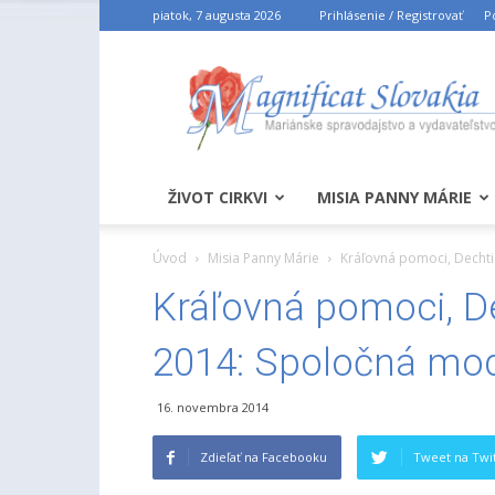
piatok, 7 augusta 2026
Prihlásenie / Registrovať
P
ŽIVOT CIRKVI
MISIA PANNY MÁRIE
Úvod
Misia Panny Márie
Kráľovná pomoci, Dechti
Kráľovná pomoci, D
2014: Spoločná modl
16. novembra 2014
Zdieľať na Facebooku
Tweet na Twit