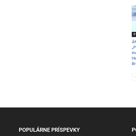
P
ÁN
„P
ma
Hv
Br
POPULÁRNE PRÍSPEVKY
P