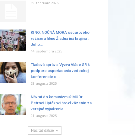
19. februára 2026
KINO: NOČNÁ MORA oscarového
režiséra filmu Žiadna iná krajina :
Jeho...
14. septembra 2025
Tlačová správa: Výzva Vláde SR k
podpore usporiadania vedeckej
konferencie o...
28. augusta 2025
Návrat do komunizmu? MUDr.
Petrovi Liptákovi hrozí väzenie za
verejné vyjadrenie...
21. augusta 2025
Načítať ďalšie