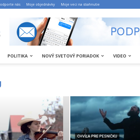
odporte nás
Moje objednávky
Moje veci na stiahnutie
POLITIKA
NOVÝ SVETOVÝ PORIADOK
VIDEO
U
CHVÍĽA PRE PESNIČKU