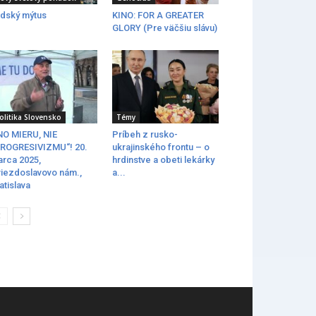
dský mýtus
KINO: FOR A GREATER
GLORY (Pre väčšiu slávu)
olitika Slovensko
Témy
O MIERU, NIE
Príbeh z rusko-
ROGRESIVIZMU“! 20.
ukrajinského frontu – o
rca 2025,
hrdinstve a obeti lekárky
iezdoslavovo nám.,
a...
atislava