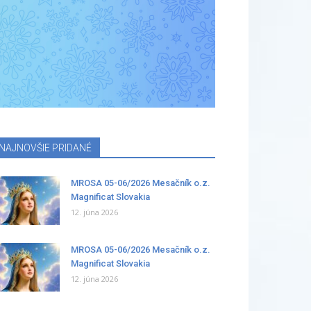
NAJNOVŠIE PRIDANÉ
MROSA 05-06/2026 Mesačník o.z.
Magnificat Slovakia
12. júna 2026
MROSA 05-06/2026 Mesačník o.z.
Magnificat Slovakia
12. júna 2026