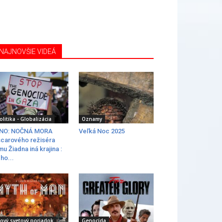
NAJNOVŠIE VIDEÁ
olitika - Globalizácia
Oznamy
INO: NOČNÁ MORA
Veľká Noc 2025
carového režiséra
lmu Žiadna iná krajina :
ho...
ový svetový poriadok
Genocída