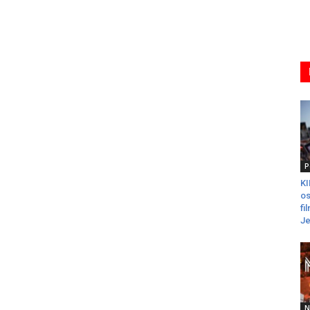
P
K
os
fi
Je
N