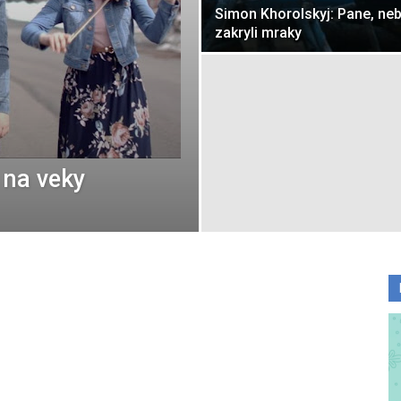
Simon Khorolskyj: Pane, ne
zakryli mraky
 na veky