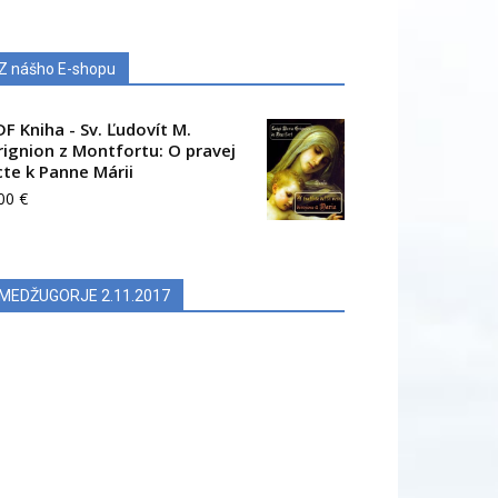
Z nášho E-shopu
DF Kniha - Sv. Ľudovít M.
rignion z Montfortu: O pravej
cte k Panne Márii
.00
€
MEDŽUGORJE 2.11.2017