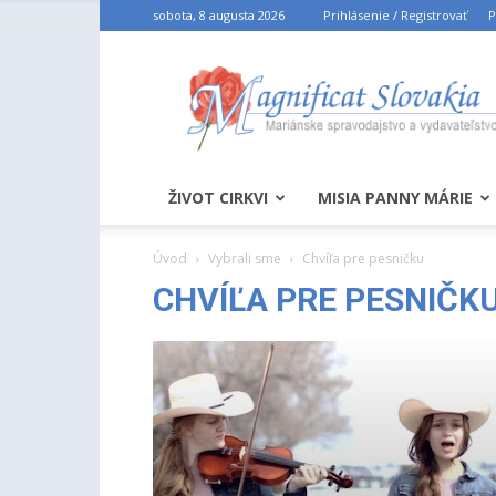
sobota, 8 augusta 2026
Prihlásenie / Registrovať
P
ŽIVOT CIRKVI
MISIA PANNY MÁRIE
Úvod
Vybrali sme
Chvíľa pre pesničku
CHVÍĽA PRE PESNIČK