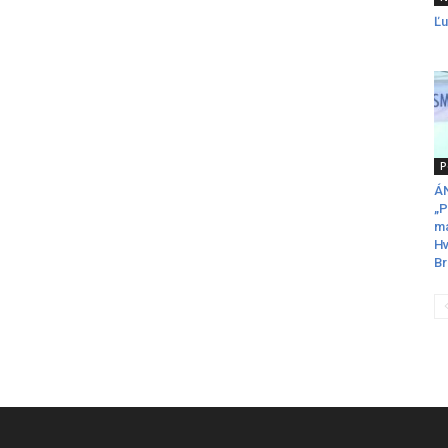
Ľu
P
ÁN
„P
ma
Hv
Br