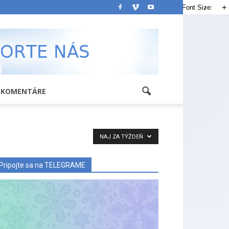
-
+
Font Size:
KOMENTÁRE
NAJ ZA TÝŽDEŇ
Pripojte sa na TELEGRAME