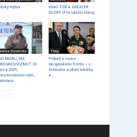
dský mýtus
KINO: FOR A GREATER
GLORY (Pre väčšiu slávu)
olitika Slovensko
Témy
O MIERU, NIE
Príbeh z rusko-
ROGRESIVIZMU“! 20.
ukrajinského frontu – o
rca 2025,
hrdinstve a obeti lekárky
iezdoslavovo nám.,
a...
atislava