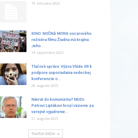
19. februára 2026
KINO: NOČNÁ MORA oscarového
režiséra filmu Žiadna iná krajina :
Jeho...
14. septembra 2025
Tlačová správa: Výzva Vláde SR k
podpore usporiadania vedeckej
konferencie o...
28. augusta 2025
Návrat do komunizmu? MUDr.
Petrovi Liptákovi hrozí väzenie za
verejné vyjadrenie...
21. augusta 2025
Načítať ďalšie