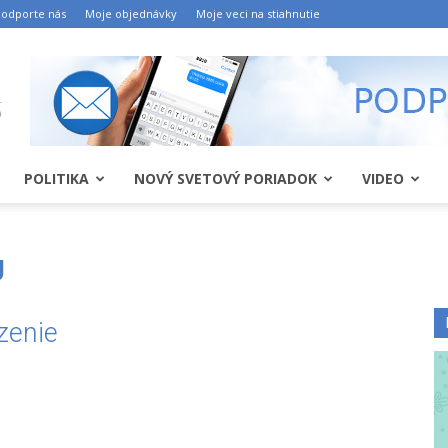
odporte nás
Moje objednávky
Moje veci na stiahnutie
POLITIKA
NOVÝ SVETOVÝ PORIADOK
VIDEO
U
zenie