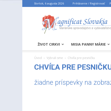
štvrtok, 6 augusta 2026
Prihlásenie / Registrovať
P
ŽIVOT CIRKVI
MISIA PANNY MÁRIE
Úvod
Vybrali sme
Chvíľa pre pesničku
CHVÍĽA PRE PESNIČK
žiadne príspevky na zobra