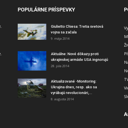
POPULÁRNE PRÍSPEVKY
P
z.
Giulietto Chiesa: Tretia svetová
Vy
vojna sa začala
Mi
9. mája 2014
Ži
P
z.
Aktuálne: Nové dôkazy proti
ukrajinskej armáde USA ingnorujú
N
28. júla 2014
N
T
Aktualizované -Monitoring:
Ukrajina dnes, resp. ako sa
V
vyrábajú revolucionári,...
S
8. augusta 2014
A