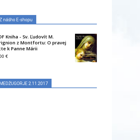
Z nášho E-shopu
DF Kniha - Sv. Ľudovít M.
rignion z Montfortu: O pravej
cte k Panne Márii
.00
€
MEDŽUGORJE 2.11.2017