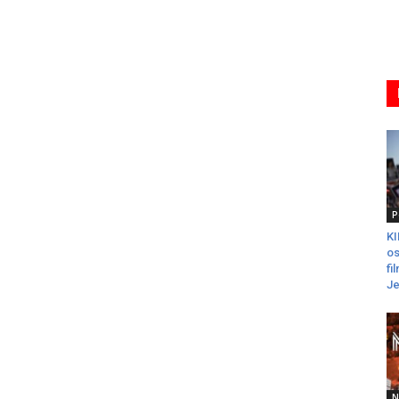
P
K
os
fi
Je
N