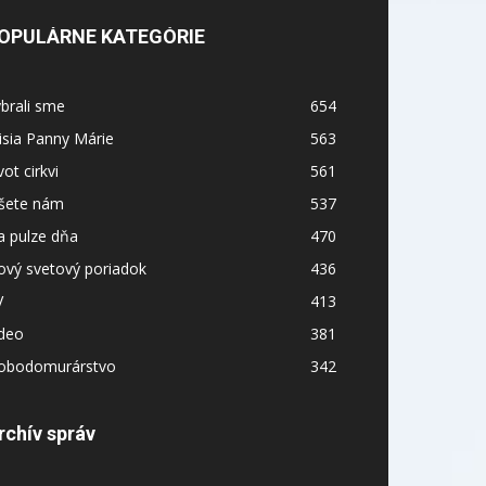
OPULÁRNE KATEGÓRIE
brali sme
654
sia Panny Márie
563
vot cirkvi
561
íšete nám
537
a pulze dňa
470
ový svetový poriadok
436
V
413
ideo
381
lobodomurárstvo
342
rchív správ