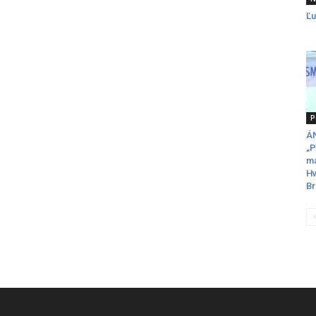
Ľu
P
ÁN
„P
ma
Hv
Br