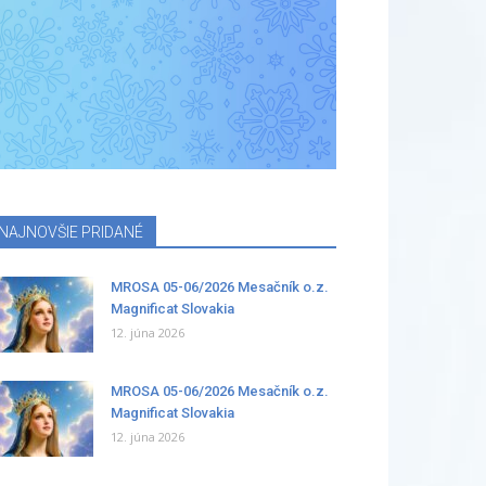
NAJNOVŠIE PRIDANÉ
MROSA 05-06/2026 Mesačník o.z.
Magnificat Slovakia
12. júna 2026
MROSA 05-06/2026 Mesačník o.z.
Magnificat Slovakia
12. júna 2026