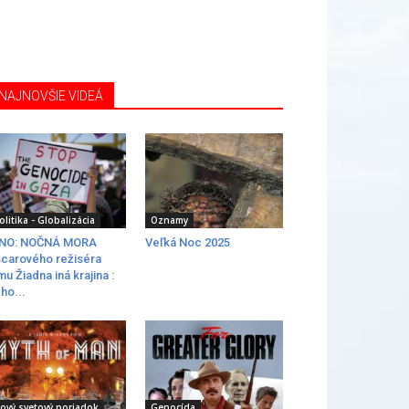
NAJNOVŠIE VIDEÁ
olitika - Globalizácia
Oznamy
INO: NOČNÁ MORA
Veľká Noc 2025
carového režiséra
lmu Žiadna iná krajina :
ho...
ový svetový poriadok
Genocída