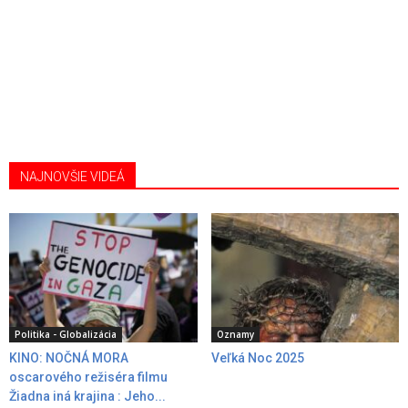
NAJNOVŠIE VIDEÁ
Politika - Globalizácia
Oznamy
KINO: NOČNÁ MORA
Veľká Noc 2025
oscarového režiséra filmu
Žiadna iná krajina : Jeho...