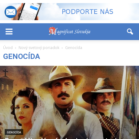
-
+
Font Size:
Úvod
Nový svetový poriadok
Genocída
GENOCÍDA
GENOCÍDA