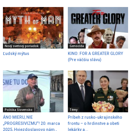
Nový svetový poriadok
Genocída
Ľudský mýtus
KINO: FOR A GREATER GLORY
(Pre väčšiu slávu)
Politika Slovensko
Témy
ÁNO MIERU, NIE
Príbeh z rusko-ukrajinského
„PROGRESIVIZMU“! 20. marca
frontu – o hrdinstve a obeti
2025, Hviezdoslavovo nám.,
lekárky a...