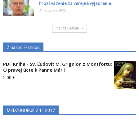
hrozí väzenie za verejné vyjadrenie...
21. augusta 2025
Načítať ďalšie
Z nášho E-shopu
PDF Kniha - Sv. Ľudovít M. Grignion z Montfortu:
O pravej úcte k Panne Márii
5.00
€
MEDŽUGORJE 2.11.2017