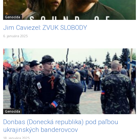
Genocída
Jim Caviezel: ZVUK SLOBODY
6. januára 2025
Genocída
Donbas (Donecká republika) pod paľbou
ukrajinských banderovcov
18. januára 2025