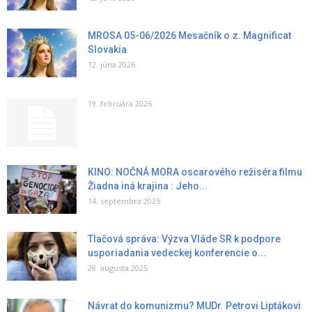
MROSA 05-06/2026 Mesačník o.z. Magnificat
Slovakia
12. júna 2026
19. februára 2026
KINO: NOČNÁ MORA oscarového režiséra filmu
Žiadna iná krajina : Jeho...
14. septembra 2025
Tlačová správa: Výzva Vláde SR k podpore
usporiadania vedeckej konferencie o...
28. augusta 2025
Návrat do komunizmu? MUDr. Petrovi Liptákovi