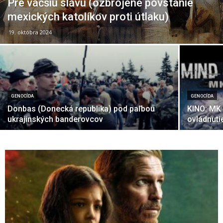
Pre väčšiu slávu (ozbrojené povstanie
mexických katolíkov proti útlaku)
19. októbra 2024
GENOCÍDA
GENOCÍDA
Donbas (Donecká republika) pod paľbou
KINO: MK 
ukrajinských banderovcov
ovládnuti