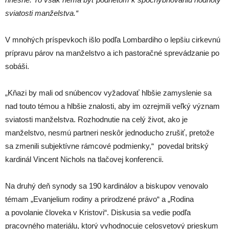
sviatosti manželstva.“
V mnohých príspevkoch išlo podľa Lombardiho o lepšiu cirkevnú
prípravu párov na manželstvo a ich pastoračné sprevádzanie po
sobáši.
„Kňazi by mali od snúbencov vyžadovať hlbšie zamyslenie sa
nad touto témou a hlbšie znalosti, aby im ozrejmili veľký význam
sviatosti manželstva. Rozhodnutie na celý život, ako je
manželstvo, nesmú partneri neskôr jednoducho zrušiť, pretože
sa zmenili subjektívne rámcové podmienky,“ povedal britský
kardinál Vincent Nichols na tlačovej konferencii.
Na druhý deň synody sa 190 kardinálov a biskupov venovalo
témam „Evanjelium rodiny a prirodzené právo“ a „Rodina
a povolanie človeka v Kristovi“. Diskusia sa vedie podľa
pracovného materiálu, ktorý vyhodnocuje celosvetový prieskum