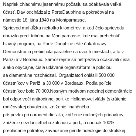
Napriek chladnému jesennému počasiu sa očakávala veľká
účasť. Dav odchádzal z PorteDauphine a pokračoval na
námestie 18. júna 1940 na Montparnasse.
Sprievod mal dĺžku niekoľko kilometrov, a keď čelo sprievodu
dorazilo pred tribúnu na Montparnasse, kde mal prebehnúť
hlavný program, na Porte Dauphine ešte čakali davy.
Demonštrácia prebiehala paralelne na dvoch miestach, a to v
Paríži a v Bordeaux. Samozrejme sa netrpezlivo očakávali čísla
a ako obyčajne, čísla udávané organizátormi a políciou
sa diametrálne rozchádzali. Organizátori ohlásili 500 000
účastníkov v Paríži a 30 000 v Bordeaux. Podľa polície
účastníkov bolo 70 000.Nosným motívom nedeľnej demonštrácie
bol odpor voči antirodinnej politike Hollandovej vlády (skrátenie
rodičovskej dovolenky, zníženie finančného
príspevku pri narodení dieťaťa, zníženie rodinných prídavkov,
zníženie nezdaniteľného základu a pod., a naopak 100%
preplácanie potratov, zavádzanie gender ideológie do školskej