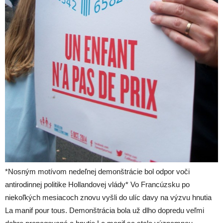
*Nosným motívom nedeľnej demonštrácie bol odpor voči
antirodinnej politike Hollandovej vlády* Vo Francúzsku po
niekoľkých mesiacoch znovu vyšli do ulíc davy na výzvu hnutia
La manif pour tous. Demonštrácia bola už dlho dopredu veľmi