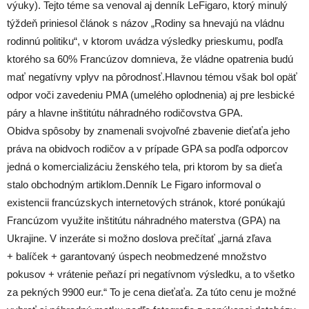
výuky). Tejto téme sa venoval aj denník LeFigaro, ktorý minulý
týždeň priniesol článok s názov „Rodiny sa hnevajú na vládnu
rodinnú politiku“, v ktorom uvádza výsledky prieskumu, podľa
ktorého sa 60% Francúzov domnieva, že vládne opatrenia budú
mať negatívny vplyv na pôrodnosť.Hlavnou témou však bol opäť
odpor voči zavedeniu PMA (umelého oplodnenia) aj pre lesbické
páry a hlavne inštitútu náhradného rodičovstva GPA.
Obidva spôsoby by znamenali svojvoľné zbavenie dieťaťa jeho
práva na obidvoch rodičov a v prípade GPA sa podľa odporcov
jedná o komercializáciu ženského tela, pri ktorom by sa dieťa
stalo obchodným artiklom.Denník Le Figaro informoval o
existencii francúzskych internetových stránok, ktoré ponúkajú
Francúzom využite inštitútu náhradného materstva (GPA) na
Ukrajine. V inzeráte si možno doslova prečítať „jarná zľava
+ balíček + garantovaný úspech neobmedzené množstvo
pokusov + vrátenie peňazí pri negatívnom výsledku, a to všetko
za pekných 9900 eur.“ To je cena dieťaťa. Za túto cenu je možné