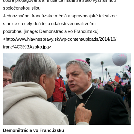
dobre propagovaná a hnutie La manif sa stalo významnou
spoločenskou silou.
Jednoznačne, francúzske médiá a spravodajské televízne
stanice sa celý deň tejto udalosti venovali veľmi
podrobne. [image: Demonštrácia vo Francúzsku]
<
http://www.hlavnespravy.sk/
wp-content/uploads/2014/10/
franc%C3%BAzsko.jpg
>
Demonštrácia vo Francúzsku