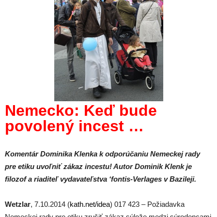
Nemecko: Keď bude
povolený incest …
Komentár Dominika Klenka k odporúčaniu Nemeckej rady
pre etiku uvoľniť zákaz incestu!
Autor Dominik Klenk je
filozof a riaditeľ vydavateľstva ‘fontis-Verlages v Bazileji.
Wetzlar
, 7.10.2014 (
kath.net/
idea
) 017 423 – Požiadavka
Nemeckej rady pre etiku zrušiť zákaz súlože medzi súrodencami