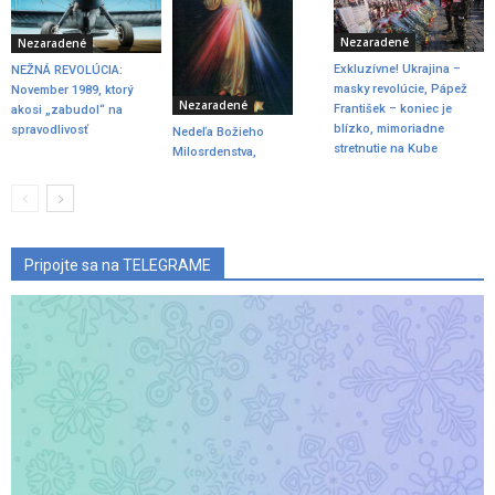
Nezaradené
Nezaradené
Exkluzívne! Ukrajina –
NEŽNÁ REVOLÚCIA:
masky revolúcie, Pápež
November 1989, ktorý
Nezaradené
František – koniec je
akosi „zabudol“ na
blízko, mimoriadne
spravodlivosť
Nedeľa Božieho
stretnutie na Kube
Milosrdenstva,
Pripojte sa na TELEGRAME