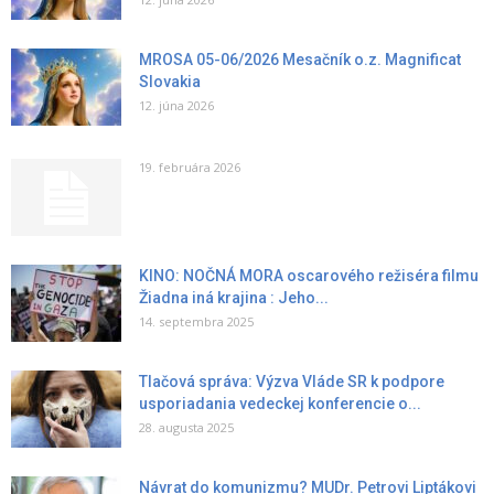
MROSA 05-06/2026 Mesačník o.z. Magnificat
Slovakia
12. júna 2026
19. februára 2026
KINO: NOČNÁ MORA oscarového režiséra filmu
Žiadna iná krajina : Jeho...
14. septembra 2025
Tlačová správa: Výzva Vláde SR k podpore
usporiadania vedeckej konferencie o...
28. augusta 2025
Návrat do komunizmu? MUDr. Petrovi Liptákovi