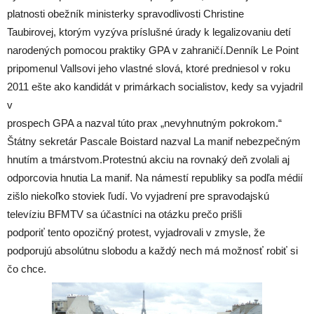
platnosti obežník ministerky spravodlivosti Christine
Taubirovej, ktorým vyzýva príslušné úrady k legalizovaniu detí
narodených pomocou praktiky GPA v zahraničí.Denník Le Point
pripomenul Vallsovi jeho vlastné slová, ktoré predniesol v roku
2011 ešte ako kandidát v primárkach socialistov, kedy sa vyjadril
v
prospech GPA a nazval túto prax „nevyhnutným pokrokom.“
Štátny sekretár Pascale Boistard nazval La manif nebezpečným
hnutím a tmárstvom.Protestnú akciu na rovnaký deň zvolali aj
odporcovia hnutia La manif. Na námestí republiky sa podľa médií
zišlo niekoľko stoviek ľudí. Vo vyjadrení pre spravodajskú
televíziu BFMTV sa účastníci na otázku prečo prišli
podporiť tento opozičný protest, vyjadrovali v zmysle, že
podporujú absolútnu slobodu a každý nech má možnosť robiť si
čo chce.