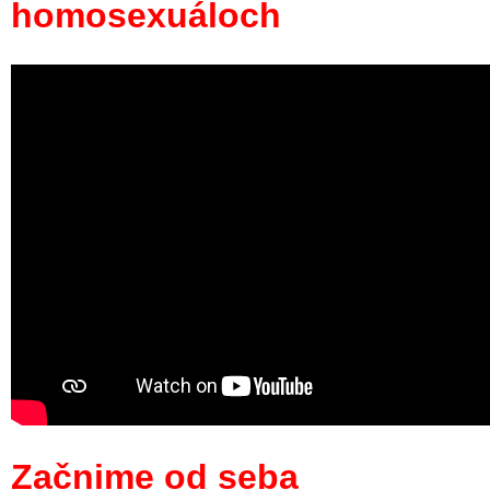
homosexuáloch
Začnime od seba