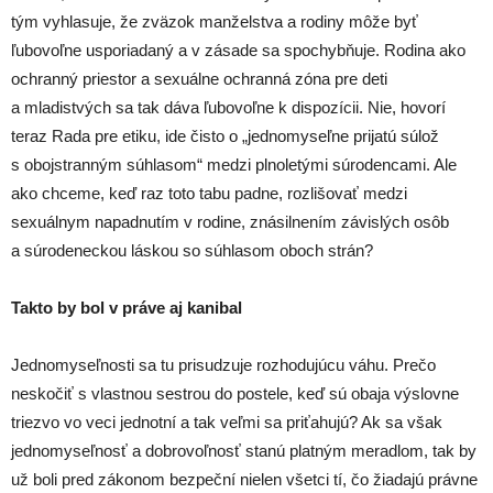
tým vyhlasuje, že zväzok manželstva a rodiny môže byť
ľubovoľne usporiadaný a v zásade sa spochybňuje. Rodina ako
ochranný priestor a sexuálne ochranná zóna pre deti
a mladistvých sa tak dáva ľubovoľne k dispozícii. Nie, hovorí
teraz Rada pre etiku, ide čisto o „jednomyseľne prijatú súlož
s obojstranným súhlasom“ medzi plnoletými súrodencami. Ale
ako chceme, keď raz toto tabu padne, rozlišovať medzi
sexuálnym napadnutím v rodine, znásilnením závislých osôb
a súrodeneckou láskou so súhlasom oboch strán?
Takto by bol v práve aj kanibal
Jednomyseľnosti sa tu prisudzuje rozhodujúcu váhu. Prečo
neskočiť s vlastnou sestrou do postele, keď sú obaja výslovne
triezvo vo veci jednotní a tak veľmi sa priťahujú? Ak sa však
jednomyseľnosť a dobrovoľnosť stanú platným meradlom, tak by
už boli pred zákonom bezpeční nielen všetci tí, čo žiadajú právne