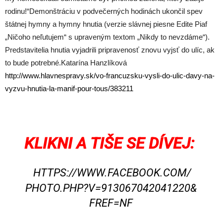
rodinu!“Demonštráciu v podvečerných hodinách ukončil spev
štátnej hymny a hymny hnutia (verzie slávnej piesne Edite Piaf
„Ničoho neľutujem“ s upraveným textom „Nikdy to nevzdáme“).
Predstavitelia hnutia vyjadrili pripravenosť znovu vyjsť do ulíc, ak
to bude potrebné.Katarína Hanzlíková
http://www.hlavnespravy.sk/vo-francuzsku-vysli-do-ulic-davy-na-
vyzvu-hnutia-la-manif-pour-tous/383211
KLIKNI A TIŠE SE DÍVEJ:
HTTPS://WWW.FACEBOOK.COM/
PHOTO.PHP?V=913067042041220&
FREF=NF