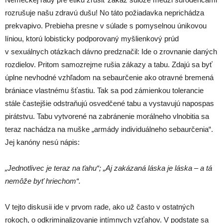
rozrušuje našu zdravú dušu! No táto požiadavka neprichádza
prekvapivo. Prebieha presne v súlade s pomyselnou únikovou
líniou, ktorú lobisticky podporovaný myšlienkový prúd
v sexuálnych otázkach dávno predznačil: Ide o zrovnanie daných
rozdielov. Pritom samozrejme rušia zákazy a tabu. Zdajú sa byť
úplne nevhodné vzhľadom na sebaurčenie ako otravné bremená
brániace vlastnému šťastiu. Tak sa pod zámienkou tolerancie
stále častejšie odstraňujú osvedčené tabu a vystavujú napospas
pirátstvu. Tabu vytvorené na zabránenie morálneho vlnobitia sa
teraz nachádza na muške „armády individuálneho sebaurčenia“.
Jej kanóny nesú nápis:
„Jednotlivec je teraz na ťahu“; „Aj zakázaná láska je láska – a tá
nemôže byť hriechom“.
V tejto diskusii ide v prvom rade, ako už často v ostatných
rokoch, o odkriminalizovanie intímnych vzťahov. V podstate sa