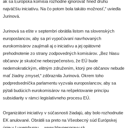
ak sa Európska komisia rozhodne ignorovať hneď druhú
najväčšiu iniciatívu. Na čo potom bola takáto možnosť,“ uviedla
Jurinová.
Jurinová sa ešte v septembri obrátila listom na slovenských
europoslancov, aby sa pri vypočúvaní navrhovaných
eurokomisárov zaujímali aj o iniciatívu a jej opätovné
prehodnotenie zo strany zodpovedných komisárov. „Bez hlasu
občanov je skutočne nebezpečenstvo, že EÚ bude
nedemokratickým, elitným združením, ktorý pre občanov nebude
mať žiadny zmysel,“ zdôraznila Jurinová. Okrem toho
podpredsedníčka parlamentu vyzvala europoslancov, aby sa
pýtali budúcich eurokomisárov na rešpektovanie princípu
subsidiarity v rámci legislatívneho procesu EÚ.
Organizátori iniciatívy v súčasnosti žiadajú, aby bolo rozhodnutie
EK anulované. Obrátili sa preto na Všeobecný súd Európskej
únie v Luxemburgu. www.hlavnespravy.sk