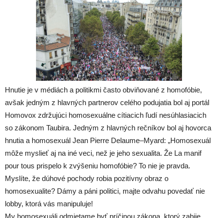
Hnutie je v médiách a politikmi často obviňované z homofóbie,
avšak jedným z hlavných partnerov celého podujatia bol aj portál
Homovox zdržujúci homosexuálne cítiacich ľudí nesúhlasiacich
so zákonom Taubira. Jedným z hlavných rečníkov bol aj hovorca
hnutia a homosexuál Jean Pierre Delaume–Myard: „Homosexuál
môže myslieť aj na iné veci, než je jeho sexualita. Že La manif
pour tous prispelo k zvýšeniu homofóbie? To nie je pravda.
Myslíte, že dúhové pochody robia pozitívny obraz o
homosexualite? Dámy a páni politici, majte odvahu povedať nie
lobby, ktorá vás manipuluje!
My homosexuáli odmietame byť príčinou zákona, ktorý zabije