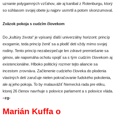
uznanie polygamných vzťahov, ale aj kanibal z Rotenburgu, ktorý
so súhlasom svojej obete ju najprv usmrtil a potom skonzumoval.
Zväzok pokoja s cudzím človekom
Do „kultúry života“ je vpísaný ďalší univerzálny horizont: princíp
exogamie, teda princíp ženiť sa a plodiť deti vždy mimo svojej
rodiny. Tento princíp nezabezpečuje len zdravé premiešanie sa
génov, ale napomáha ochotu spojiť sa s tým cudzím človekom aj
existencionálne. Hlboko politický rozmer tejto aliancie sa
incestom zrovnáva. Začlenenie cudzieho človeka do plodenia
vlastných detí zaručuje nielen pokračovanie ľudského pokolenia,
ale aj jeho pokoja. To by malauvážiť Nemecká rada pre etiku,
ktorej 26 členov navrhuje s polovice parlament a s polovice vláda.
–zg-
Marián Kuffa o