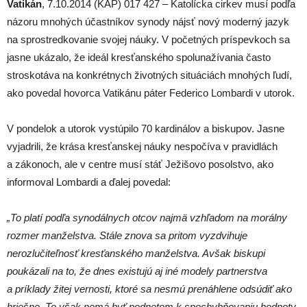
Vatikán
, 7.10.2014 (KAP) 017 427 – Katolícka cirkev musí podľa
názoru mnohých účastníkov synody nájsť nový moderný jazyk
na sprostredkovanie svojej náuky. V početných príspevkoch sa
jasne ukázalo, že ideál kresťanského spolunažívania často
stroskotáva na konkrétnych životných situáciách mnohých ľudí,
ako povedal hovorca Vatikánu páter Federico Lombardi v utorok.
V pondelok a utorok vystúpilo 70 kardinálov a biskupov. Jasne
vyjadrili, že krása kresťanskej náuky nespočíva v pravidlách
a zákonoch, ale v centre musí stáť Ježišovo posolstvo, ako
informoval Lombardi a ďalej povedal:
„To platí podľa synodálnych otcov najmä vzhľadom na morálny
rozmer manželstva. Stále znova sa pritom vyzdvihuje
nerozlučiteľnosť kresťanského manželstva. Avšak biskupi
poukázali na to, že dnes existujú aj iné modely partnerstva
a príklady žitej vernosti, ktoré sa nesmú prenáhlene odsúdiť ako
hriešne. To však nemá byť podnetom k spochybňovaniu hodnoty