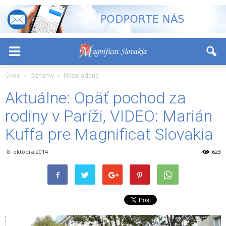
-
+
Font Size:
Úvod
Oznamy
Nezaradené
Aktuálne: Opäť pochod za
rodiny v Paríži, VIDEO: Marián
Kuffa pre Magnificat Slovakia
8. októbra 2014
623