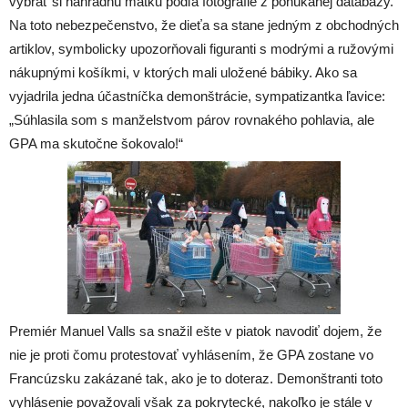
vybrať si náhradnú matku podľa fotografie z ponúkanej databázy.
Na toto nebezpečenstvo, že dieťa sa stane jedným z obchodných
artiklov, symbolicky upozorňovali figuranti s modrými a ružovými
nákupnými košíkmi, v ktorých mali uložené bábiky. Ako sa
vyjadrila jedna účastníčka demonštrácie, sympatizantka ľavice:
„Súhlasila som s manželstvom párov rovnakého pohlavia, ale
GPA ma skutočne šokovalo!“
Premiér Manuel Valls sa snažil ešte v piatok navodiť dojem, že
nie je proti čomu protestovať vyhlásením, že GPA zostane vo
Francúzsku zakázané tak, ako je to doteraz. Demonštranti toto
vyhlásenie považovali však za pokrytecké, nakoľko je stále v