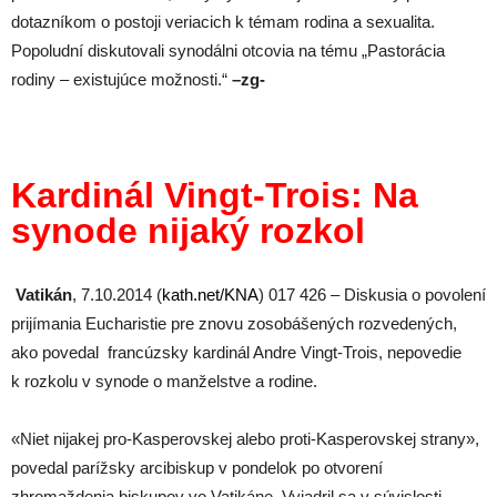
dotazníkom o postoji veriacich k témam rodina a sexualita.
Popoludní diskutovali synodálni otcovia na tému „Pastorácia
rodiny – existujúce možnosti.“
–zg-
Kardinál Vingt-Trois: Na
synode nijaký rozkol
Vatikán
, 7.10.2014 (
kath.net/KNA
) 017 426 – Diskusia o povolení
prijímania Eucharistie pre znovu zosobášených rozvedených,
ako povedal francúzsky kardinál Andre Vingt-Trois, nepovedie
k rozkolu v synode o manželstve a rodine.
«Niet nijakej pro-Kasperovskej alebo proti-Kasperovskej strany»,
povedal parížsky arcibiskup v pondelok po otvorení
zhromaždenia biskupov vo Vatikáne. Vyjadril sa v súvislosti