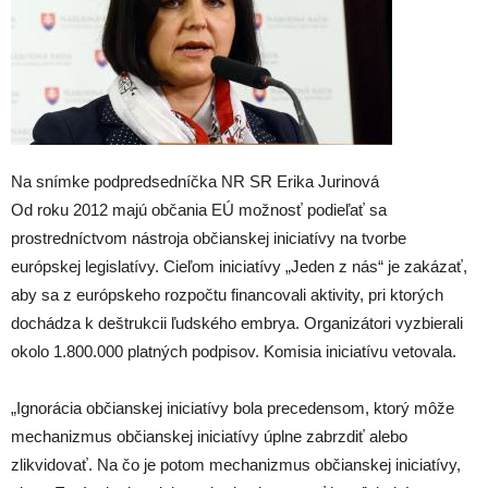
Na snímke podpredsedníčka NR SR Erika Jurinová
Od roku 2012 majú občania EÚ možnosť podieľať sa
prostredníctvom nástroja občianskej iniciatívy na tvorbe
európskej legislatívy. Cieľom iniciatívy „Jeden z nás“ je zakázať,
aby sa z európskeho rozpočtu financovali aktivity, pri ktorých
dochádza k deštrukcii ľudského embrya. Organizátori vyzbierali
okolo 1.800.000 platných podpisov. Komisia iniciatívu vetovala.
„Ignorácia občianskej iniciatívy bola precedensom, ktorý môže
mechanizmus občianskej iniciatívy úplne zabrzdiť alebo
zlikvidovať. Na čo je potom mechanizmus občianskej iniciatívy,