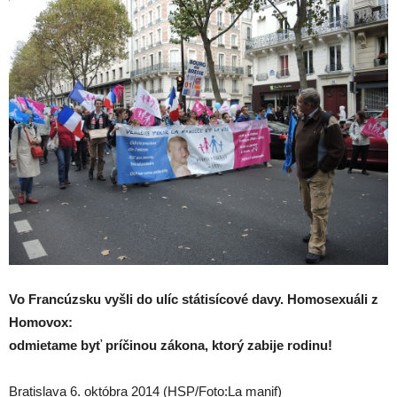
Vo Francúzsku vyšli do ulíc státisícové davy. Homosexuáli z
Homovox:
odmietame byť príčinou zákona, ktorý zabije rodinu!
Bratislava 6. októbra 2014 (HSP/Foto:La manif)