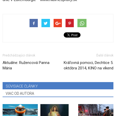
Predchádzajúci článok
Ďalší článok
Aktuálne: Ružencová Panna
Kráľovná pomoci, Dechtice 5.
Mária
októbra 2014, KINO na víkend
SÚVISIACE ČLÁNKY
VIAC OD AUTORA