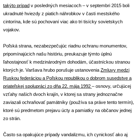
takýto prípad
v posledných mesiacoch – v septembri 2015 boli
ukradnuté hviezdy z piatich náhrobkov v časti mestského
cintorína, kde sú pochovaní viac ako tri tisícky sovietskych
vojakov.
Poľská strana, nezabezpečujúc riadnu ochranu monumentov,
pripomínajúcich našu históriu, preukazuje týmto úplnú
ľahostajnosť k medzinárodným dohodám, účastníckou stranou
ktorých je. Varšava hrubo porušuje ustanovenia
Zmluvy medzi
Ruskou federáciou a Poľskou republikou o dobrom susedstve a
priateľskej spolupráci zo dňa 22. mája 1992
– osnovy, určujúcej
vzťahy našich dvoch krajín, v ktorej sa strany jednoznačne
zaviazali ochraňovať pamätníky (používa sa práve tento termín),
ktoré sú predmetom prejavu úcty a pamiatky na občanov jednej
zo strán.
Často sa opakujúce prípady vandalizmu, ich cynickosť ako aj