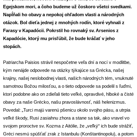
Egejskom mori, a čoho budeme už čoskoro všetci svedkami.
Napĺňali ho obavy a nepokoj ohľadom vlasti a národných
otázok. Bol dieťa jednej z mnohých rodín, ktoré vyhnali z
Farasy v Kapadócii. Pokrstil ho rovnaký sv. Arsenios z
Kapadócie, ktorý mu prisľúbil, že bude kráčať v jeho
stopách.
Patriarcha Paisios strávil nespočetne veľa dní a nocí v modlitbe,
kým nenájde odpovede na otázky týkajúce sa Grécka, našej
krajiny, našej neslobodnej vlasti, našich národných tém, vnuknuté
samotnou Božou milosťou, a o tieto odpovede sa podelil s ľuďmi,
ktorí podobne ako on zdieľali tieto veľké, opravdivé, hlboké a čisté
obavy za naše Grécko, našu pravoslávnosť, náš helenizmus.
Povedal: „Turci majú varenú pšenicu okolo svojho pásu, a utrpia
veľké škody, Rusi zasiahnu zhora a stane sa tak, ako vravel vo
svojom proroctve sv. Kozma z Aitólie, že „veľký“ ich bude strážiť,
Gréci nesmú spúšťať zrak z Istanbulu (Konštantinopolu), a potom