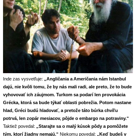
Inde zas vysvetľuje:
„Angličania a Američania nám Istanbul
dajú, nie kvôli tomu, že by nás mali radi, ale preto, že to bude
vyhovovať ich záujmom. Turkom sa podarí len provokácia
Grécka, ktorá sa bude týkať oblasti pobrežia. Potom nastane
hlad, Gréci budú hladovať, a pretože táto búrka chvíľu
potrvá, len zopár mesiacov, pôjde o embargo na potraviny.“
Taktiež povedal:
„Starajte sa o malý kúsok pôdy a pomôžete
tým, ktorí žiadny nemajú.“
Niekomu povedal:
„Keď budeš v