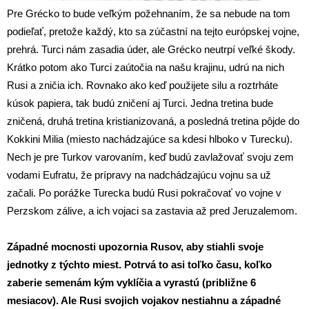
Pre Grécko to bude veľkým požehnaním, že sa nebude na tom
podieľať, pretože každý, kto sa zúčastní na tejto európskej vojne,
prehrá. Turci nám zasadia úder, ale Grécko neutrpí veľké škody.
Krátko potom ako Turci zaútočia na našu krajinu, udrú na nich
Rusi a zničia ich. Rovnako ako keď použijete silu a roztrháte
kúsok papiera, tak budú zničení aj Turci. Jedna tretina bude
zničená, druhá tretina kristianizovaná, a posledná tretina pôjde do
Kokkini Milia (miesto nachádzajúce sa kdesi hlboko v Turecku).
Nech je pre Turkov varovaním, keď budú zavlažovať svoju zem
vodami Eufratu, že prípravy na nadchádzajúcu vojnu sa už
začali. Po porážke Turecka budú Rusi pokračovať vo vojne v
Perzskom zálive, a ich vojaci sa zastavia až pred Jeruzalemom.
Západné mocnosti upozornia Rusov, aby stiahli svoje
jednotky z týchto miest. Potrvá to asi toľko času, koľko
zaberie semenám kým vyklíčia a vyrastú (približne 6
mesiacov). Ale Rusi svojich vojakov nestiahnu a západné