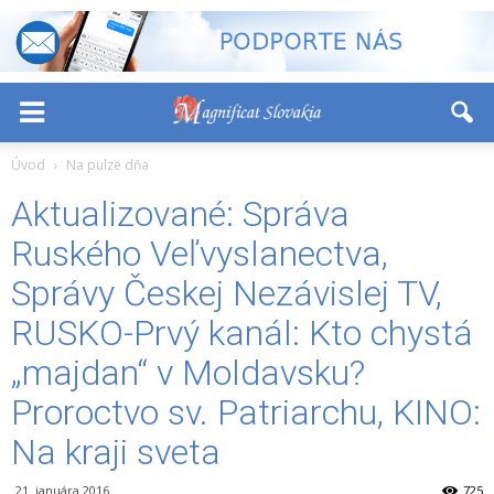
-
+
Font Size:
Úvod
Na pulze dňa
Aktualizované: Správa
Ruského Veľvyslanectva,
Správy Českej Nezávislej TV,
RUSKO-Prvý kanál: Kto chystá
„majdan“ v Moldavsku?
Proroctvo sv. Patriarchu, KINO:
Na kraji sveta
21. januára 2016
725