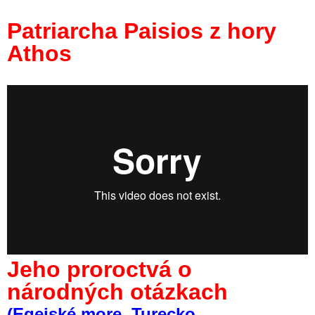
Patriarcha Paisios z hory
Athos
Jeho proroctvá o
národných otázkach
(Egejské more, Turecko,