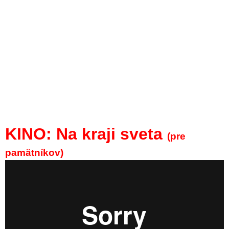
KINO: Na kraji sveta
(pre
pamätníkov)