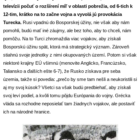
televízii počuť o rozšírení míľ v oblasti pobrežia, od 6-tich k
12-tim, krátko na to začne vojna a vyvolá jú provokácia
Turecka.
Rusi vpadnú do Bosporskej úžiny, nie však aby nám
pomohli, budú mať iné záujmy, ale bez toho, aby to chceli, nám
pomôžu. Na to Turci zhromaždia viac vojakov, aby získali
Bosporskú úžinu spät, ktorá má strategický význam. Zároveň
stiahnú svoje jednotky z nimi okupovaných území. Potom si však
niektoré krajiny EÚ všimnú (menovite Anglicko, Francúzsko,
Taliansko a ďalších ešte 6-7), že Rusko získava pre seba
územia, takže si povedia: „prečo by sme tam nešli a neukoristili si
aj my svoj kúsok? Všetci sa však budú predbiehať, aby získali
svoj leví podiel, a kvôli tomu pôjdu Európania do vojny. Grécka
vláda sa rozhodne neposielať tam žiadnych vojakov, ale postaviť
ich na národné hranice.