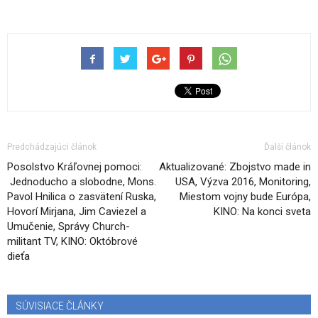
Predchádzajúci článok
Ďalší článok
Posolstvo Kráľovnej pomoci:
Aktualizované: Zbojstvo made in
Jednoducho a slobodne, Mons.
USA, Výzva 2016, Monitoring,
Pavol Hnilica o zasvätení Ruska,
Miestom vojny bude Európa,
Hovorí Mirjana, Jim Caviezel a
KINO: Na konci sveta
Umučenie, Správy Church-
militant TV, KINO: Októbrové
dieťa
SÚVISIACE ČLÁNKY