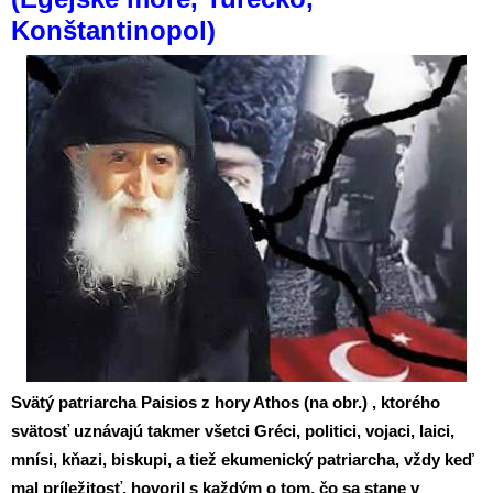
Konštantinopol)
Svätý patriarcha Paisios z hory Athos (na obr.) , ktorého
svätosť uznávajú takmer všetci Gréci, politici, vojaci, laici,
mnísi, kňazi, biskupi, a tiež ekumenický patriarcha, vždy keď
mal príležitosť, hovoril s každým o tom, čo sa stane v