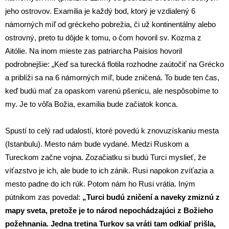
jeho ostrovov. Examilia je každý bod, ktorý je vzdialený 6
námorných míľ od gréckeho pobrežia, či už kontinentálny alebo
ostrovný, preto tu dôjde k tomu, o čom hovoril sv. Kozma z
Aitólie. Na inom mieste zas patriarcha Paisios hovoril
podrobnejšie: „Keď sa turecká flotila rozhodne zaútočiť na Grécko
a priblíži sa na 6 námorných míľ, bude zničená. To bude ten čas,
keď budú mať za opaskom varenú pšenicu, ale nespôsobíme to
my. Je to vôľa Božia, examilia bude začiatok konca.
Spustí to celý rad udalostí, ktoré povedú k znovuzískaniu mesta
(Istanbulu). Mesto nám bude vydané. Medzi Ruskom a
Tureckom začne vojna. Zozačiatku si budú Turci myslieť, že
víťazstvo je ich, ale bude to ich zánik. Rusi napokon zvíťazia a
mesto padne do ich rúk. Potom nám ho Rusi vrátia. Iným
pútnikom zas povedal:
„Turci budú zničení a naveky zmiznú z
mapy sveta, pretože je to národ nepochádzajúci z Božieho
požehnania. Jedna tretina Turkov sa vráti tam odkiaľ prišla,