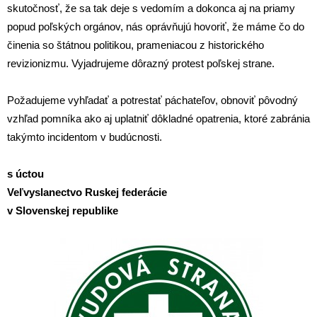
skutočnosť, že sa tak deje s vedomím a dokonca aj na priamy
popud poľských orgánov, nás oprávňujú hovoriť, že máme čo do
činenia so štátnou politikou, prameniacou z historického
revizionizmu. Vyjadrujeme dôrazný protest poľskej strane.
Požadujeme vyhľadať a potrestať páchateľov, obnoviť pôvodný
vzhľad pomníka ako aj uplatniť dôkladné opatrenia, ktoré zabránia
takýmto incidentom v budúcnosti.
s úctou
Veľvyslanectvo Ruskej federácie
v Slovenskej republike