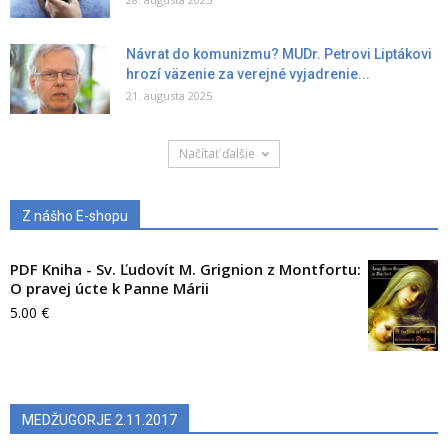
Návrat do komunizmu? MUDr. Petrovi Liptákovi
hrozí väzenie za verejné vyjadrenie...
21. augusta 2025
Načítať ďalšie
Z nášho E-shopu
PDF Kniha - Sv. Ľudovít M. Grignion z Montfortu:
O pravej úcte k Panne Márii
5.00
€
MEDŽUGORJE 2.11.2017