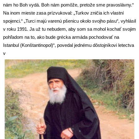
nám ho Boh vydá. Boh nám pomôže, pretože sme pravoslávny.“
Na inom mieste zasa prízvukoval: „Turkov zničia ich vlastní
spojenci.“ „Turci majú varenú pšenicu okolo svojho pásu“, vyhlásil
v roku 1991. Ja už tu nebudem, aby som sa mohol kochať svojim
pohľadom na to, ako bude grécka armáda pochodovať na
Istanbul (Konštantinopol)“, povedal jednému dôstojníkovi letectva
v