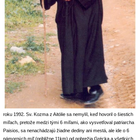
roku 1992. Sv. Kozma z Aitólie sa nemylíl, keď hovoril o šiestich
míľach, pretože medzi tými 6 míľami, ako vysvetľoval patriarcha
Paisios, sa nenachádzajú žiadne dediny ani mestá, ale ide o 6
námorných míľ (približne 11km) od pobrežia Grécka a všetkých