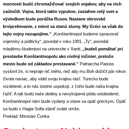
mocnosti budú zhromažďovať svojich vojakov, aby na nich
zaútočili. Vojna, ktorá takto vypukne, zasiahne celý svet a
výsledkom bude porážka Rusov. Nastane obrovské
krviprelievanie, z miest sa stanú slumy. My Gréci sa však do
tejto vojny nezapojíme.“
„Konštantinopol budeme spravovať
vojensky a politicky“, povedal v roku 1991. „Ty“, povedal
mladému študentovi na univerzite v Xanti,
„budeš pomáhať pri
prestavbe Konštantinopolu ako civilný inžinier, pretože
mesto bude od základov prestavané.“
Patriarcha Paisios
vyslovil že, si nepraje nič iného, než aby mu Boh dožičil pár rokov
života naviac, aby videl svoju krajinu rásť. Turecko bude
rozdelené, a to nás istotne uspokojí, z čoho bude naša krajina
ťažiť. A tak budú naše dediny a nevykúpená pôda oslobodené,
Konštantinopol nám bude vydaný a stane sa opäť gréckym. Opäť
sa budú v Hagia Sofia sláviť sväté omše.
Preklad: Miroslav Čonka