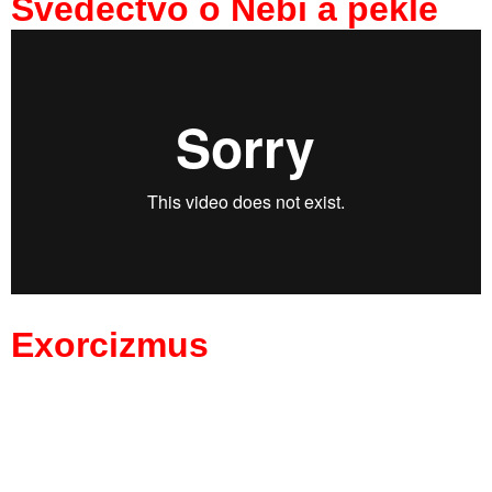
Svedectvo o Nebi a pekle
Exorcizmus