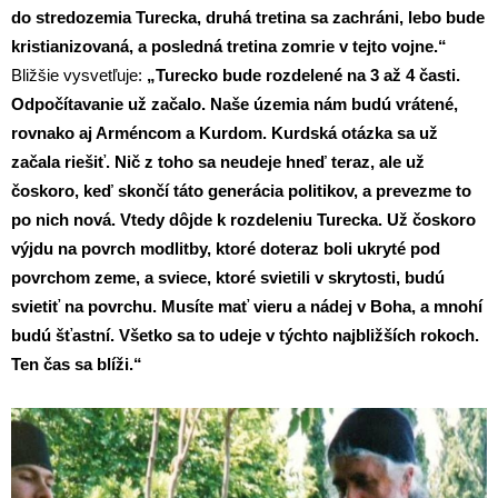
do stredozemia Turecka, druhá tretina sa zachráni, lebo bude
kristianizovaná, a posledná tretina zomrie v tejto vojne.“
Bližšie vysvetľuje:
„Turecko bude rozdelené na 3 až 4 časti.
Odpočítavanie už začalo. Naše územia nám budú vrátené,
rovnako aj Arméncom a Kurdom. Kurdská otázka sa už
začala riešiť. Nič z toho sa neudeje hneď teraz, ale už
čoskoro, keď skončí táto generácia politikov, a prevezme to
po nich nová. Vtedy dôjde k rozdeleniu Turecka. Už čoskoro
výjdu na povrch modlitby, ktoré doteraz boli ukryté pod
povrchom zeme, a sviece, ktoré svietili v skrytosti, budú
svietiť na povrchu. Musíte mať vieru a nádej v Boha, a mnohí
budú šťastní. Všetko sa to udeje v týchto najbližších rokoch.
Ten čas sa blíži.“