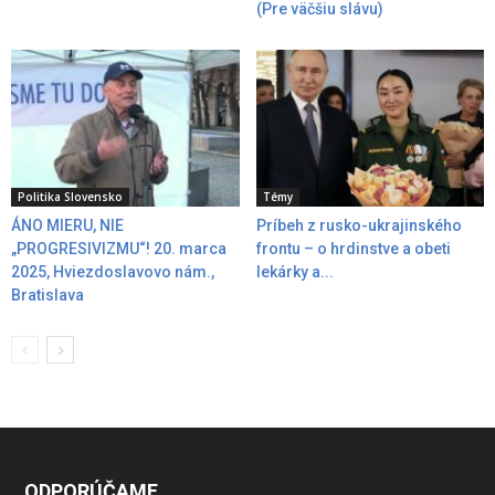
(Pre väčšiu slávu)
Politika Slovensko
Témy
ÁNO MIERU, NIE
Príbeh z rusko-ukrajinského
„PROGRESIVIZMU“! 20. marca
frontu – o hrdinstve a obeti
2025, Hviezdoslavovo nám.,
lekárky a...
Bratislava
ODPORÚČAME