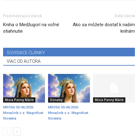
Predchádzajúci článok
Ďalší článok
Kniha o Medžugorí na voľné
Ako sa môžete dostať k našim
stiahnutie
knihám
SÚVISIACE ČLÁNKY
VIAC OD AUTORA
Misia Panny Márie
Oznamy
Misia Panny Márie
MROSA 05-06/2026
MROSA 05-06/2026
Mesačník o.z. Magnificat
Mesačník o.z. Magnificat
Slovakia
Slovakia