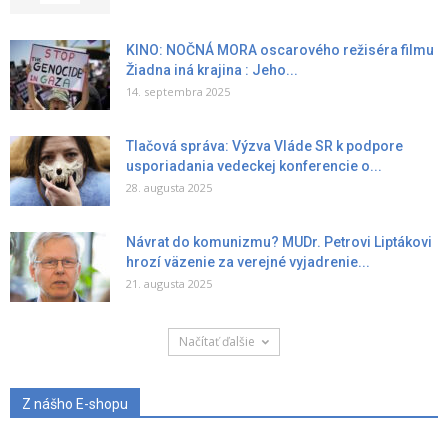
KINO: NOČNÁ MORA oscarového režiséra filmu
Žiadna iná krajina : Jeho...
14. septembra 2025
Tlačová správa: Výzva Vláde SR k podpore
usporiadania vedeckej konferencie o...
28. augusta 2025
Návrat do komunizmu? MUDr. Petrovi Liptákovi
hrozí väzenie za verejné vyjadrenie...
21. augusta 2025
Načítať ďalšie
Z nášho E-shopu