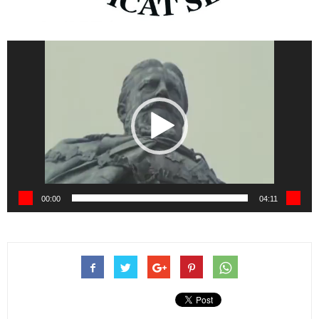
Video
prehrávač
00:00
04:11