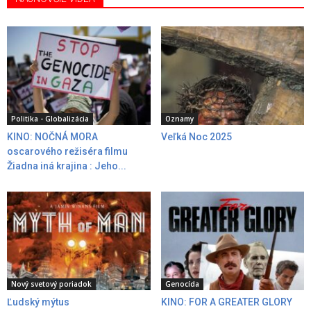
Politika - Globalizácia
Oznamy
KINO: NOČNÁ MORA
Veľká Noc 2025
oscarového režiséra filmu
Žiadna iná krajina : Jeho...
Nový svetový poriadok
Genocída
Ľudský mýtus
KINO: FOR A GREATER GLORY