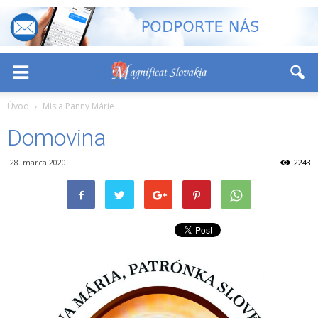
-
+
Font Size:
Úvod
Misia Panny Márie
Domovina
28. marca 2020
2243