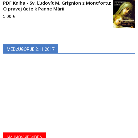
PDF Kniha - Sv. Ľudovít M. Grignion z Montfortu:
O pravej úcte k Panne Márii
5.00
€
MEDŽUGORJE 2.11.2017
NAJNOVŠIE VIDEÁ