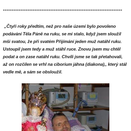
********************************************************************
„
Čtyři roky předtím, než pro naše území bylo povoleno
podávání Těla Páně na ruku, se mi stalo, když jsem sloužil
mši svatou, že při svatém Přijímání jeden muž natáhl ruku.
Ustoupil jsem tedy a muž stáhl ruce. Znovu jsem mu chtěl
podat a on zase natáhl ruku. Chvíli jsme se tak přetahovali,
až on rozčilen se vrhl na ciborium jáhna (diakona),, který stál
vedle mě, a sám se obsloužil.