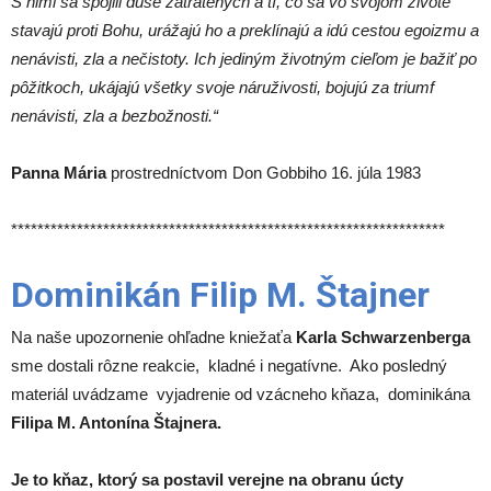
S nimi sa spojili duše zatratených a tí, čo sa vo svojom živote
stavajú proti Bohu, urážajú ho a preklínajú a idú cestou egoizmu a
nenávisti, zla a nečistoty. Ich jediným životným cieľom je bažiť po
pôžitkoch, ukájajú všetky svoje náruživosti, bojujú za triumf
nenávisti, zla a bezbožnosti.“
Panna Mária
prostredníctvom Don Gobbiho 16. júla 1983
******************************************************************
Dominikán Filip M. Štajner
Na naše upozornenie ohľadne kniežaťa
Karla Schwarzenberga
sme dostali rôzne reakcie, kladné i negatívne. Ako posledný
materiál uvádzame vyjadrenie od vzácneho kňaza, dominikána
Filipa M. Antonína Štajnera.
Je to kňaz, ktorý sa postavil verejne na obranu úcty