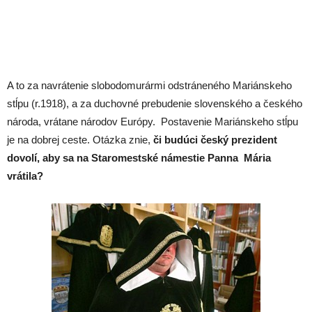
A to za navrátenie slobodomurármi odstráneného Mariánskeho
stĺpu (r.1918), a za duchovné prebudenie slovenského a českého
národa, vrátane národov Európy. Postavenie Mariánskeho stĺpu
je na dobrej ceste. Otázka znie,
či budúci český prezident
dovolí, aby sa na Staromestské námestie Panna Mária
vrátila?