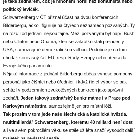
je také zednářem, což je mnohem horší než komunista nebo
politický levičák.
Schwarzenberg v ČT přiznal účast na dvou konferencích
Bilderbergu, ačkoli figuruje na čtyřech seznamech pozvaných. Ty
na rozdíl od jednání nejsou tajné. Mezi pozvanými byl např. Bush
nebo Clinton nebo Obama, kteří se zakrátko stali prezidenty
USA, samozřejmě demokratickou volbou. Podobně je na tom
chudák současný šéf EU, resp. Rady Evropy nebo předseda
Evropského parlamentu.
Nějaké informace z jednání Bilderbergu občas vynese pomocný
personál jako číšníci nebo úředníci, i když řídící výbor se pak
schází v podzemních zvukotěsných bunkrech jako správní
zednáři.
Jeden takový zednářský bunkr máme i v Praze pod
Karlovým náměstím,
samozřejmě jen pro místní lóži.
Tak prosím v tom jede naše šlechtická a katolická hvězda,
multimiliardář Schwarzenberg, kterému 40 miliard není dost
a i ve svém pokročilém věku se stále už léta snaží vysoudit další
majetek na nevlastní sestře.