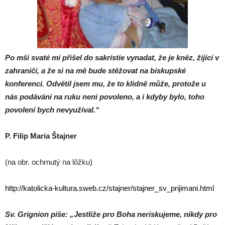
Po mši svaté mi přišel do sakristie vynadat, že je kněz, žijící v
zahraničí, a že si na mě bude stěžovat na biskupské
konferenci. Odvětil jsem mu, že to klidně může, protože u
nás podávání na ruku není povoleno, a i kdyby bylo, toho
povolení bych nevyužíval.“
P. Filip Maria Štajner
(na obr. ochrnutý na lôžku)
http://katolicka-kultura.sweb.cz/stajner/stajner_sv_prijimani.html
Sv. Grignion píše: „Jestliže pro Boha neriskujeme, nikdy pro