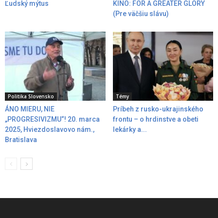
Ľudský mýtus
KINO: FOR A GREATER GLORY
(Pre väčšiu slávu)
Politika Slovensko
Témy
ÁNO MIERU, NIE
Príbeh z rusko-ukrajinského
„PROGRESIVIZMU“! 20. marca
frontu – o hrdinstve a obeti
2025, Hviezdoslavovo nám.,
lekárky a...
Bratislava