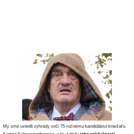
My sme uviedli výhrady voči 75-ročnému kandidátovi kniežaťu
Karlovi Schwarzenbergovi, a to z titulu
jeho príslušnosti