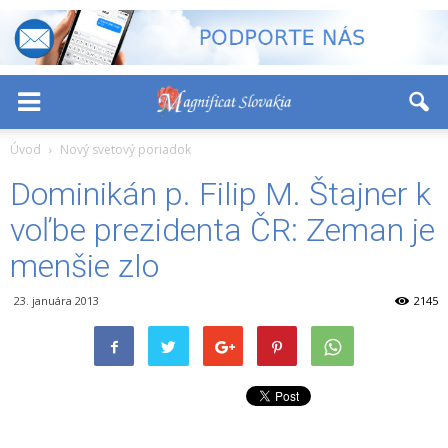
-
+
Font Size:
Úvod
Nový svetový poriadok
Dominikán p. Filip M. Štajner k
voľbe prezidenta ČR: Zeman je
menšie zlo
23. januára 2013
2145