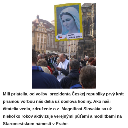
Milí priatelia, od voľby prezidenta Českej republiky prvý krát
priamou voľbou nás delia už doslova hodiny. Ako naši
čitatelia vedia, združenie o.z. Magnificat Slovakia sa už
niekoľko rokov aktivizuje verejnými púťami a modlitbami na
Staromestskom námestí v Prahe.