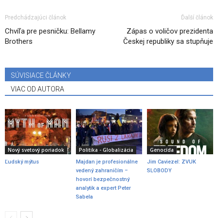
Predchádzajúci článok
Ďalší článok
Chvíľa pre pesničku: Bellamy
Zápas o voličov prezidenta
Brothers
Českej republiky sa stupňuje
SÚVISIACE ČLÁNKY
VIAC OD AUTORA
Nový svetový poriadok
Politika - Globalizácia
Genocída
Ľudský mýtus
Majdan je profesionálne
Jim Caviezel: ZVUK
vedený zahraničím –
SLOBODY
hovorí bezpečnostný
analytik a expert Peter
Sabela