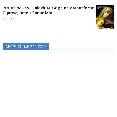
PDF Kniha - Sv. Ľudovít M. Grignion z Montfortu:
O pravej úcte k Panne Márii
5.00
€
MEDŽUGORJE 2.11.2017