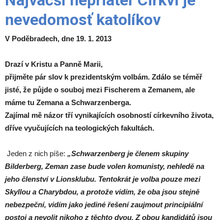
Najväčší nepriateľ Cirkvi je
nevedomosť katolíkov
V Poděbradech, dne 19. 1. 2013
Drazí v Kristu a Panně Marii,
přijměte pár slov k prezidentským volbám. Zdálo se téměř
jisté, že půjde o souboj mezi Fischerem a Zemanem, ale
máme tu Zemana a Schwarzenberga.
Zajímal mě názor tří vynikajících osobností církevního života,
dříve vyučujících na teologických fakultách.
Jeden z nich píše:
„Schwarzenberg je členem skupiny
Bilderberg, Zeman zase bude volen komunisty, nehledě na
jeho členství v Lionsklubu. Tentokrát je volba pouze mezi
Skyllou a Charybdou, a protože vidím, že oba jsou stejně
nebezpeční, vidím jako jediné řešení zaujmout principiální
postoj a nevolit nikoho z těchto dvou. Z obou kandidátů jsou