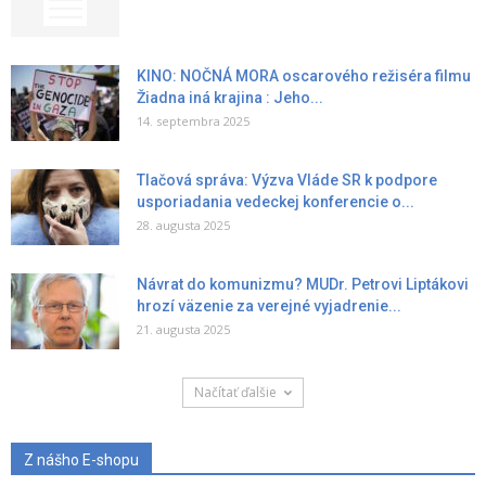
KINO: NOČNÁ MORA oscarového režiséra filmu
Žiadna iná krajina : Jeho...
14. septembra 2025
Tlačová správa: Výzva Vláde SR k podpore
usporiadania vedeckej konferencie o...
28. augusta 2025
Návrat do komunizmu? MUDr. Petrovi Liptákovi
hrozí väzenie za verejné vyjadrenie...
21. augusta 2025
Načítať ďalšie
Z nášho E-shopu