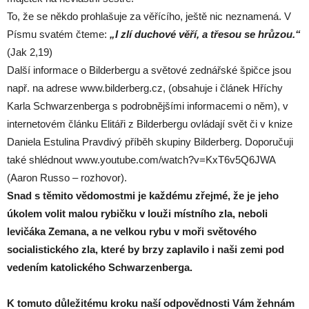
To, že se někdo prohlašuje za věřícího, ještě nic neznamená. V
Písmu svatém čteme:
„I zlí duchové věří, a třesou se hrůzou.“
(Jak 2,19)
Další informace o Bilderbergu a světové zednářské špičce jsou
např. na adrese www.bilderberg.cz, (obsahuje i článek Hříchy
Karla Schwarzenberga s podrobnějšími informacemi o něm), v
internetovém článku Elitáři z Bilderbergu ovládají svět či v knize
Daniela Estulina Pravdivý příběh skupiny Bilderberg. Doporučuji
také shlédnout www.youtube.com/watch?v=KxT6v5Q6JWA
(Aaron Russo – rozhovor).
Snad s těmito vědomostmi je každému zřejmé, že je jeho
úkolem volit malou rybičku v louži místního zla, neboli
levičáka Zemana, a ne velkou rybu v moři světového
socialistického zla, které by brzy zaplavilo i naši zemi pod
vedením katolického Schwarzenberga.
K tomuto důležitému kroku naší odpovědnosti Vám žehnám