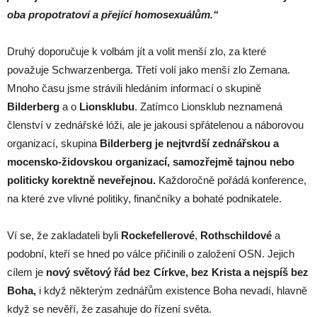
oba propotratoví a přející homosexuálům.“
Druhý doporučuje k volbám jít a volit menší zlo, za které
považuje Schwarzenberga. Třetí volí jako menší zlo Zemana.
Mnoho času jsme strávili hledáním informací o skupině
Bilderberg
a o
Lionsklubu
. Zatímco Lionsklub neznamená
členství v zednářské lóži, ale je jakousi spřátelenou a náborovou
organizací, skupina
Bilderberg je nejtvrdší zednářskou a
mocensko-židovskou organizací, samozřejmě tajnou nebo
politicky korektně neveřejnou.
Každoročně pořádá konference,
na které zve vlivné politiky, finančníky a bohaté podnikatele.
Ví se, že zakladateli byli
Rockefellerové
,
Rothschildové
a
podobní, kteří se hned po válce přičinili o založení OSN. Jejich
cílem je
nový světový řád bez Církve, bez Krista a nejspíš bez
Boha,
i když některým zednářům existence Boha nevadí, hlavně
když se nevěří, že zasahuje do řízení světa.