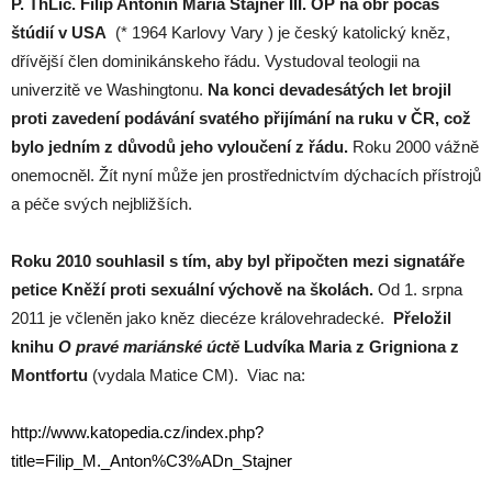
P. ThLic. Filip Antonín Maria Stajner III. OP na obr počas
štúdií v USA
(* 1964 Karlovy Vary ) je český katolický kněz,
dřívější člen dominikánskeho řádu. Vystudoval teologii na
univerzitě ve Washingtonu.
Na konci devadesátých let brojil
proti zavedení podávání svatého přijímání na ruku v ČR, což
bylo jedním z důvodů jeho vyloučení z řádu.
Roku 2000 vážně
onemocněl. Žít nyní může jen prostřednictvím dýchacích přístrojů
a péče svých nejbližších.
Roku 2010 souhlasil s tím, aby byl připočten mezi signatáře
petice Kněží proti sexuální výchově na školách.
Od 1. srpna
2011 je včleněn jako kněz diecéze královehradecké.
Přeložil
knihu
O pravé mariánské úctě
Ludvíka Maria z Grigniona z
Montfortu
(vydala Matice CM). Viac na:
http://www.katopedia.cz/index.php?
title=Filip_M._Anton%C3%ADn_Stajner