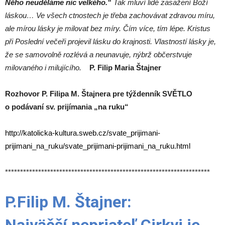
Něho neuděláme nic velkého.“
Tak mluví lidé zasažení Boží
láskou… Ve všech ctnostech je třeba zachovávat zdravou míru,
ale mírou lásky je milovat bez míry. Čím více, tím lépe. Kristus
při Poslední večeři projevil lásku do krajnosti. Vlastností lásky je,
že se samovolně rozlévá a neunavuje, nýbrž občerstvuje
milovaného i milujícího.
P. Filip Maria Štajner
Rozhovor P. Filipa M. Štajnera pre týždenník SVĚTLO
o podávaní sv. prijímania „na ruku“
http://katolicka-kultura.sweb.cz/svate_prijimani-
prijimani_na_ruku/svate_prijimani-prijimani_na_ruku.html
********************************************************************
P.Filip M. Štajner: