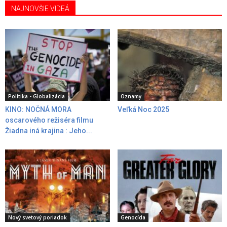
NAJNOVŠIE VIDEÁ
Politika - Globalizácia
Oznamy
KINO: NOČNÁ MORA
Veľká Noc 2025
oscarového režiséra filmu
Žiadna iná krajina : Jeho...
Nový svetový poriadok
Genocída