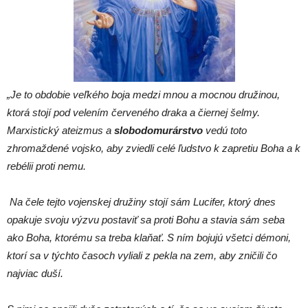
„Je to obdobie veľkého boja medzi mnou a mocnou družinou,
ktorá stojí pod velením červeného draka a čiernej šelmy.
Marxistický ateizmus a
slobodomurárstvo
vedú toto
zhromaždené vojsko, aby zviedli celé ľudstvo k zapretiu Boha a k
rebélii proti nemu.
Na čele tejto vojenskej družiny stojí sám Lucifer, ktorý dnes
opakuje svoju výzvu postaviť sa proti Bohu a stavia sám seba
ako Boha, ktorému sa treba klaňať. S ním bojujú všetci démoni,
ktorí sa v týchto časoch vyliali z pekla na zem, aby zničili čo
najviac duší.