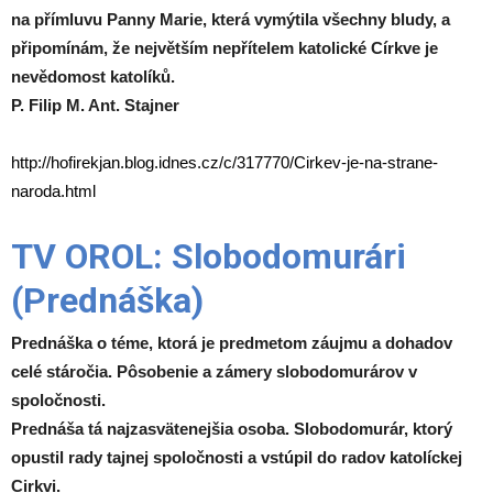
na přímluvu Panny Marie, která vymýtila všechny bludy, a
připomínám, že největším nepřítelem katolické Církve je
nevědomost katolíků.
P. Filip M. Ant. Stajner
http://hofirekjan.blog.idnes.cz/c/317770/Cirkev-je-na-strane-
naroda.html
TV OROL: Slobodomurári
(Prednáška)
Prednáška o téme, ktorá je predmetom záujmu a dohadov
celé stáročia. Pôsobenie a zámery slobodomurárov v
spoločnosti.
Prednáša tá najzasvätenejšia osoba. Slobodomurár, ktorý
opustil rady tajnej spoločnosti a vstúpil do radov katolíckej
Cirkvi.