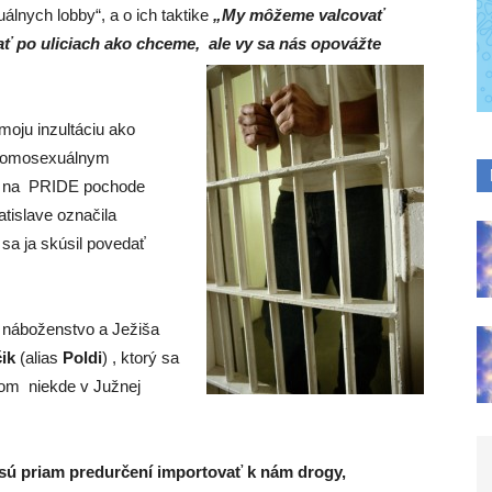
lnych lobby“, a o ich taktike
„
My môžeme valcovať
ť po uliciach ako chceme, ale vy sa nás opovážte
moju inzultáciu ako
 homosexuálnym
m na PRIDE pochode
tislave označila
sa ja skúsil povedať
j náboženstvo a Ježiša
čik
(alias
Poldi
) , ktorý sa
kom niekde v Južnej
 sú priam predurčení importovať k nám drogy,