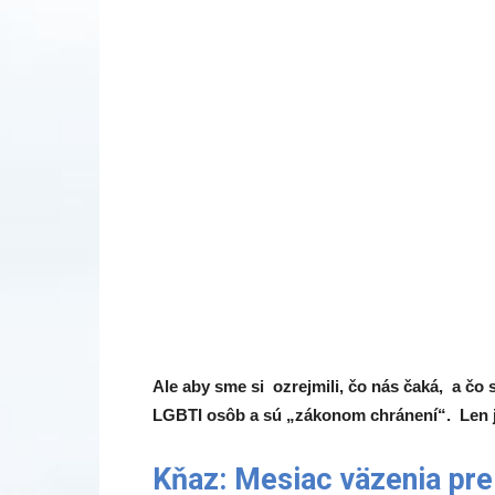
Ale aby sme si ozrejmili, čo nás čaká, a čo
LGBTI osôb a sú „zákonom chránení“. Len j
Kňaz: Mesiac väzenia pre