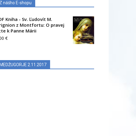
Z nášho E-shopu
DF Kniha - Sv. Ľudovít M.
rignion z Montfortu: O pravej
cte k Panne Márii
.00
€
MEDŽUGORJE 2.11.2017