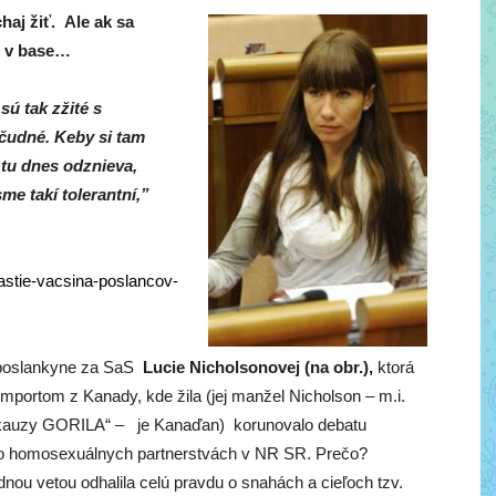
haj žiť. Ale ak sa
e v base…
 sú tak zžité s
 čudné. Keby si tam
 tu dnes odznieva,
me takí tolerantní,”
astie-vacsina-poslancov-
 poslankyne za SaS
Lucie Nicholsonovej (na obr.),
ktorá
e importom z Kanady,
kde žila (jej manžel Nicholson – m.i.
kauzy GORILA“ – je Kanaďan) korunovalo debatu
o homosexuálnych partnerstvách v NR SR. Prečo?
dnou vetou odhalila celú pravdu o snahách a cieľoch tzv.