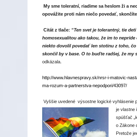
My sme toleratní, riadime sa heslom ži a nec
opovážite proti nám niečo povedať, skončít
Citát z tlače:
“Ten svet je tolerantný, tie deti
homosexualitou ako takou, že im to nepríde
niekto dovolil povedať len stotinu z toho, čo
skončil by v base. O to buďte radšej, že my s
odkázala.
http://www.hlavnespravy.sk/nrsr-i-matovic-nast
ma-rozum-a-partnerstva-nepodpori/43097/
Vyššie uvedené výsostne logické vyhlásenie
je vlastn
spúšťač „
o Zákone 
Pretože je