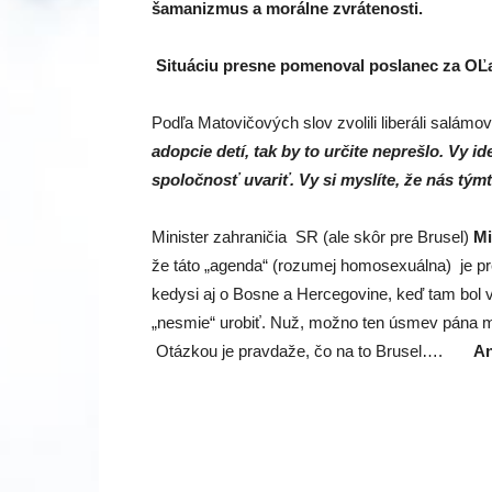
šamanizmus a morálne zvrátenosti.
Situáciu presne pomenoval poslanec za OĽa
Podľa Matovičových slov zvolili liberáli salám
adopcie detí, tak by to určite neprešlo. Vy 
spoločnosť uvariť. Vy si myslíte, že nás tým
Minister zahraničia SR (ale skôr pre Brusel)
Mi
že táto „agenda“ (rozumej homosexuálna) je pr
kedysi aj o Bosne a Hercegovine, keď tam bol 
„nesmie“ urobiť. Nuž, možno ten úsmev pána m
Otázkou je pravdaže, čo na to Brusel….
An