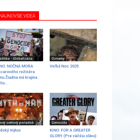
NAJNOVŠIE VIDEÁ
olitika - Globalizácia
Oznamy
INO: NOČNÁ MORA
Veľká Noc 2025
carového režiséra
lmu Žiadna iná krajina :
ho...
ový svetový poriadok
Genocída
dský mýtus
KINO: FOR A GREATER
GLORY (Pre väčšiu slávu)