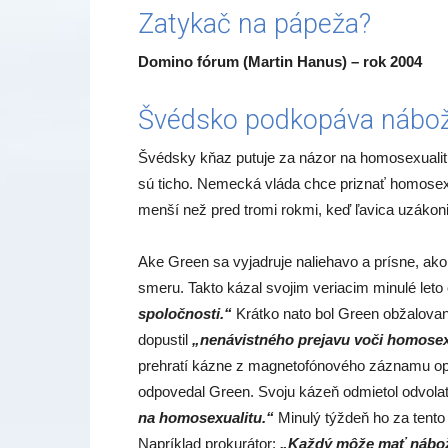
Zatykač na pápeža?
Domino fórum (Martin Hanus) – rok 2004
Švédsko podkopáva nábo
Švédsky kňaz putuje za názor na homosexuali
sú ticho. Nemecká vláda chce priznať homosex
menší než pred tromi rokmi, keď ľavica uzákon
Ake Green sa vyjadruje naliehavo a prísne, ako j
smeru. Takto kázal svojim veriacim minulé leto
spoločnosti.“
Krátko nato bol Green obžalovan
dopustil
„nenávistného prejavu voči homose
prehratí kázne z magnetofónového záznamu opý
odpovedal Green. Svoju kázeň odmietol odvolať
na homosexualitu.“
Minulý týždeň ho za tento 
Napríklad prokurátor:
„Každý môže mať nábožen