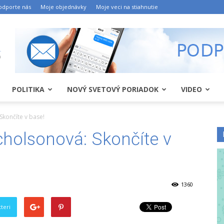
odporte nás
Moje objednávky
Moje veci na stiahnutie
POLITIKA
NOVÝ SVETOVÝ PORIADOK
VIDEO
Skončíte v base!
cholsonová: Skončíte v
1360
teri