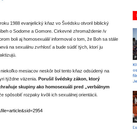
roku 1988 evanjelický kňaz vo Švédsku otvoril biblický
ríbeh o Sodome a Gomore. Cirkevné zhromaždenie /v
orom boli aj homosexuáli/ informoval o tom, že Boh sa stále
evá na sexuálnu zvrhlosť a bude súdiť tých, ktorí ju
aktizujú.
P
K
os
niekoľko mesiacov neskôr bol tento kňaz odsúdený na
fi
yri týždne väzenia.
Porušil švédsky zákon, ktorý
Je
chraňuje skupiny ako homosexuáli pred „verbálnym
spôsobiť rozpaky kvôli ich sexuálnej orientácii.
ile=article&sid=2954
N
Ľu