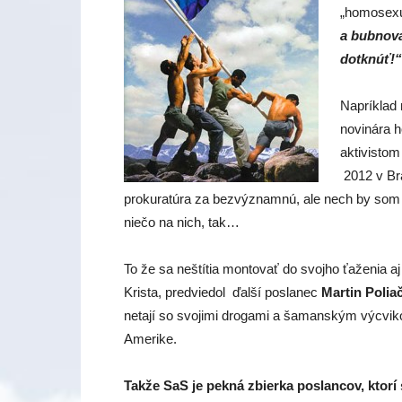
„homosexuá
a bubnova
dotknúť!“
Napríklad 
novinára
aktivisto
2012 v Bra
prokuratúra za bezvýznamnú, ale nech by som 
niečo na nich, tak…
To že sa neštítia montovať do svojho ťaženia a
Krista, predviedol ďalší poslanec
Martin Polia
netají so svojimi drogami a šamanským výcvi
Amerike.
Takže SaS je pekná zbierka poslancov, ktorí