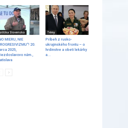
olitika Slovensko
Témy
O MIERU, NIE
Príbeh z rusko-
ROGRESIVIZMU“! 20.
ukrajinského frontu – o
rca 2025,
hrdinstve a obeti lekárky
iezdoslavovo nám.,
a...
atislava