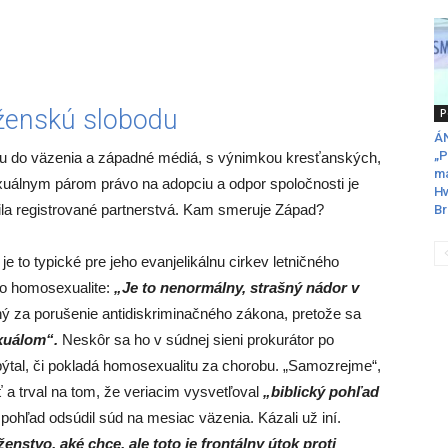
ženskú slobodu
P
ÁN
„P
tu do väzenia a západné médiá, s výnimkou kresťanských,
ma
uálnym párom právo na adopciu a odpor spoločnosti je
Hv
ila registrované partnerstvá. Kam smeruje Západ?
Br
e to typické pre jeho evanjelikálnu cirkev letničného
 o homosexualite:
„Je to nenormálny, strašný nádor v
ý za porušenie antidiskriminačného zákona, pretože sa
xuálom“.
Neskôr sa ho v súdnej sieni prokurátor po
tal, či pokladá homosexualitu za chorobu. „Samozrejme“,
 a trval na tom, že veriacim vysvetľoval
„biblický pohľad
pohľad odsúdil súd na mesiac väzenia. Kázali už iní.
stvo, aké chce, ale toto je frontálny útok proti