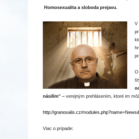
Homosexualita a sloboda prejavu.
V 
p
kt
hn
pr
O 
št
o
násilím“ –
verejným prehlásením, ktoré im môže 
http://granosalis.cz/modules.php?name=News&f
Viac o prípade: