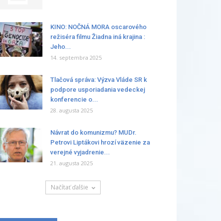
KINO: NOČNÁ MORA oscarového
režiséra filmu Žiadna iná krajina :
Jeho...
14. septembra 2025
Tlačová správa: Výzva Vláde SR k
podpore usporiadania vedeckej
konferencie o...
28. augusta 2025
Návrat do komunizmu? MUDr.
Petrovi Liptákovi hrozí väzenie za
verejné vyjadrenie...
21. augusta 2025
Načítať ďalšie