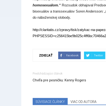
homosexuálom.“
Rozsudok obhajoval Predseda
bisexuálov a transsexuálov Soren Andersson: 
do náboženskej slobody.
http://claritatis.cz/zpravy/tisk/zatykac-na-pape
PHPSESSID=c256415be9b025c4ff6bc70466a2
ZDIEĽAŤ
Facebook
Twitter
Predchádzajúci článok
Chvíľa pre pesničku: Kenny Rogers
SÚVISIACE ČLÁNKY
VIAC OD AUTORA