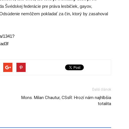
 Švédskej federácie pre práva lesbičiek, gayov,
„Odsúdenie nemôžem pokladať za čin, ktorý by zasahoval
za/1341?
ad3f
Ďalší článok
Mons. Milan Chautur, CSsR: Hrozí nám najhlbšia
totalita