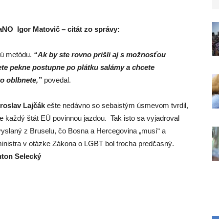
NO Igor Matovič – citát zo správy:
ovú metódu.
“Ak by ste rovno prišli aj s možnosťou
idete pekne postupne po plátku salámy a chcete
to oblbnete,”
povedal.
roslav Lajčák
ešte nedávno so sebaistým úsmevom tvrdil,
e každý štát EÚ povinnou jazdou. Tak isto sa vyjadroval
vyslaný z Bruselu, čo Bosna a Hercegovina „musí“ a
inistra v otázke Zákona o LGBT bol trocha predčasný.
ton Selecký