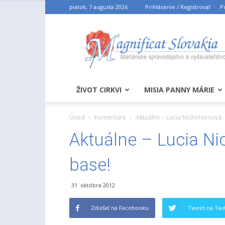
piatok, 7 augusta 2026
Prihlásenie / Registrovať
P
ŽIVOT CIRKVI
MISIA PANNY MÁRIE
Úvod
Komentáre
Aktuálne – Lucia Nicholsonová: 
Aktuálne – Lucia Ni
base!
31. októbra 2012
Zdieľať na Facebooku
Tweet na Twit