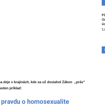
P
G
ú
5
sa deje v krajinách, kde sa už dosiahol Zákon „práv“
eden príklad:
 pravdu o homosexualite