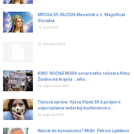
MROSA 05-06/2026 Mesačník o.z. Magnificat
Slovakia
12. júna 2026
19. februára 2026
KINO: NOČNÁ MORA oscarového režiséra filmu
Žiadna iná krajina : Jeho...
14. septembra 2025
Tlačová správa: Výzva Vláde SR k podpore
usporiadania vedeckej konferencie o...
28. augusta 2025
Návrat do komunizmu? MUDr. Petrovi Liptákovi