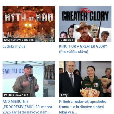
Nový svetový poriadok
Genocída
Ľudský mýtus
KINO: FOR A GREATER GLORY
(Pre väčšiu slávu)
Politika Slovensko
Témy
ÁNO MIERU, NIE
Príbeh z rusko-ukrajinského
„PROGRESIVIZMU“! 20. marca
frontu – o hrdinstve a obeti
2025, Hviezdoslavovo nám.,
lekárky a...