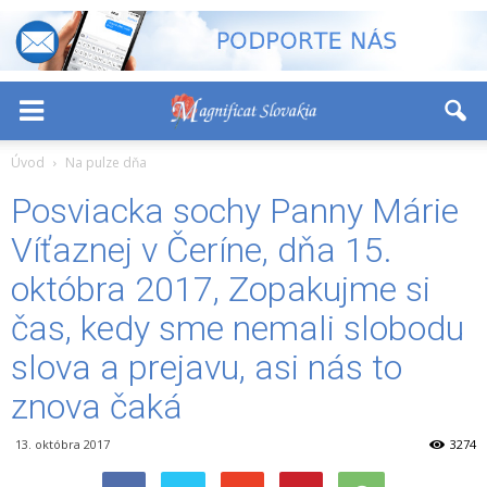
-
+
Font Size:
Úvod
Na pulze dňa
Posviacka sochy Panny Márie
Víťaznej v Čeríne, dňa 15.
októbra 2017, Zopakujme si
čas, kedy sme nemali slobodu
slova a prejavu, asi nás to
znova čaká
13. októbra 2017
3274