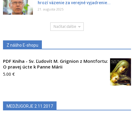
hrozí väzenie za verejné vyjadrenie...
21. augusta 2025
Načítať ďalšie
Z nášho E-shopu
PDF Kniha - Sv. Ľudovít M. Grignion z Montfortu:
O pravej úcte k Panne Márii
5.00
€
MEDŽUGORJE 2.11.2017