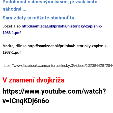
Podobnosť s dnešnými časmi, je však čisto
náhodná …
Samizdaty si môžete stiahnuť tu:
Jozef Tiso
http://samizdat.sk/priloha/historicky-zapisnik-
1986-1.pdf
Andrej Hlinka
http://samizdat.sk/priloha/historicky-zapisnik-
1987-1.pdf
https://www.facebook.com/anton.selecky.3/videos/1020944297294
V znamení dvojkríža
https://www.youtube.com/watch?
v=iCnqKDj6n6o