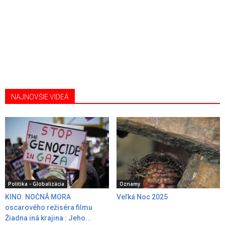
NAJNOVŠIE VIDEÁ
Politika - Globalizácia
Oznamy
KINO: NOČNÁ MORA
Veľká Noc 2025
oscarového režiséra filmu
Žiadna iná krajina : Jeho...