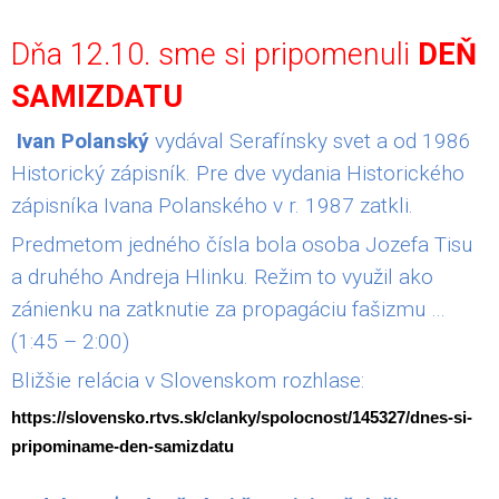
Dňa 12.10. sme si pripomenuli
DEŇ
SAMIZDATU
Ivan Polanský
vydával Serafínsky svet a od 1986
Historický zápisník. Pre dve vydania Historického
zápisníka Ivana Polanského v r. 1987 zatkli.
Predmetom jedného čísla bola osoba Jozefa Tisu
a druhého Andreja Hlinku. Režim to využil ako
zánienku na zatknutie za propagáciu fašizmu …
(1:45 – 2:00)
Bližšie relácia v Slovenskom rozhlase:
https://slovensko.rtvs.sk/clanky/spolocnost/145327/dnes-si-
pripominame-den-samizdatu