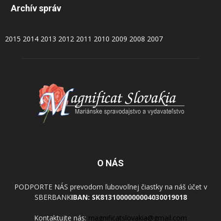
Archív správ
2015
2014
2013
2012
2011
2010
2009
2008
2007
O NÁS
PODPORTE NÁS prevodom ľubovoľnej čiastky na náš účet v
SBERBANK
IBAN: SK8131000000004030019018
Kontaktujte nás:
magnificatslovakia@gmail.com