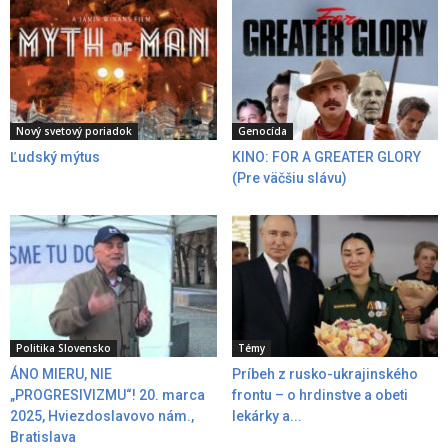
Nový svetový poriadok
Genocída
Ľudský mýtus
KINO: FOR A GREATER GLORY
(Pre väčšiu slávu)
Politika Slovensko
Témy
ÁNO MIERU, NIE
Príbeh z rusko-ukrajinského
„PROGRESIVIZMU“! 20. marca
frontu – o hrdinstve a obeti
2025, Hviezdoslavovo nám.,
lekárky a...
Bratislava