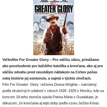
Veľkofilm For Greater Glory – Pre väčšiu slávu, prinášame
ako povzbudenie pre každého katolíka a kresťana, ako aj pre
väčšiu odvahu pred neustálym nátlakom na Cirkev počas
celej histórie jej existencie, a najmä v týchto chvíľach.
Film For Greater Glory režiséra Deana Wrighta – nakrútený
podľa skutočných udalostí v rokoch 1926 -1929 v Mexiku, kde sa
koncom 16-teho storočia zjavila Panna Mária v Guadalupe, je
dôkazom, že kresťania aj tejto doby podľa vzoru Ježiša Krista