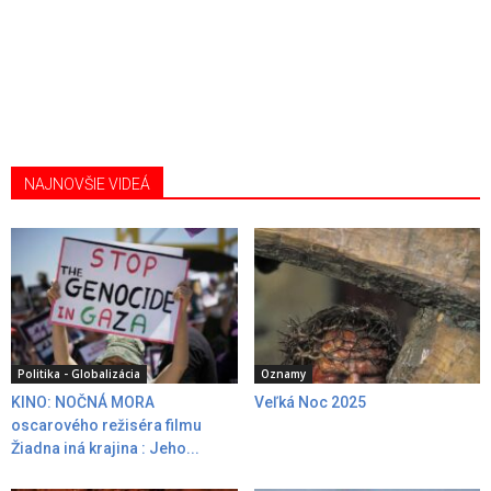
NAJNOVŠIE VIDEÁ
Politika - Globalizácia
Oznamy
KINO: NOČNÁ MORA
Veľká Noc 2025
oscarového režiséra filmu
Žiadna iná krajina : Jeho...