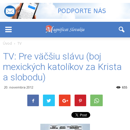
-
+
Font Size:
Úvod
TV
TV: Pre väčšiu slávu (boj
mexických katolíkov za Krista
a slobodu)
20. novembra 2012
655