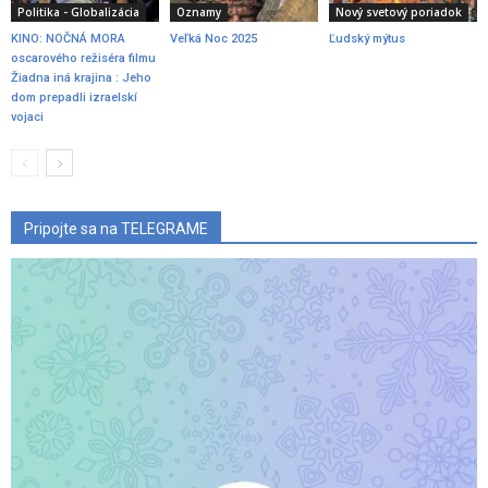
Politika - Globalizácia
Oznamy
Nový svetový poriadok
KINO: NOČNÁ MORA
Veľká Noc 2025
Ľudský mýtus
oscarového režiséra filmu
Žiadna iná krajina : Jeho
dom prepadli izraelskí
vojaci
Pripojte sa na TELEGRAME