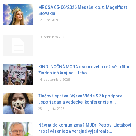
MROSA 05-06/2026 Mesačník o.z. Magnificat
Slovakia
12. júna 2026
19. februára 2026
KINO: NOČNÁ MORA oscarového režiséra filmu
Žiadna iná krajina : Jeho...
14. septembra 2025
Tlačová správa: Výzva Vláde SR k podpore
usporiadania vedeckej konferencie o...
28. augusta 2025
Návrat do komunizmu? MUDr. Petrovi Liptákovi
hrozí väzenie za verejné vyjadrenie...