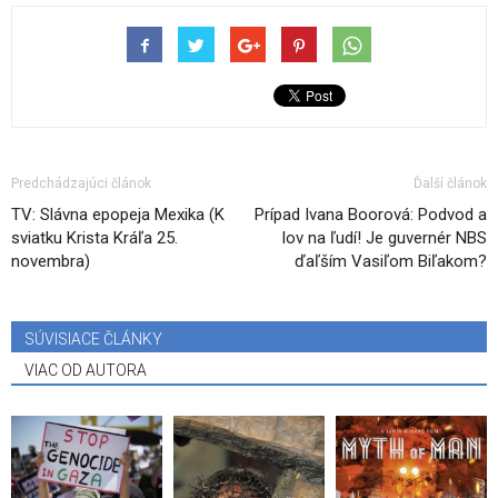
Predchádzajúci článok
Ďalší článok
TV: Slávna epopeja Mexika (K
Prípad Ivana Boorová: Podvod a
sviatku Krista Kráľa 25.
lov na ľudí! Je guvernér NBS
novembra)
ďaľším Vasiľom Biľakom?
SÚVISIACE ČLÁNKY
VIAC OD AUTORA