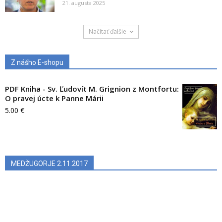
21. augusta 2025
Načítať ďalšie
Z nášho E-shopu
PDF Kniha - Sv. Ľudovít M. Grignion z Montfortu:
O pravej úcte k Panne Márii
5.00
€
MEDŽUGORJE 2.11.2017