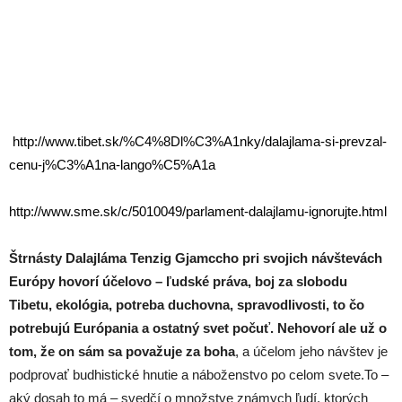
http://www.tibet.sk/%C4%8Dl%C3%A1nky/dalajlama-si-prevzal-
cenu-j%C3%A1na-lango%C5%A1a
http://www.sme.sk/c/5010049/parlament-dalajlamu-ignorujte.html
Štrnásty Dalajláma Tenzig Gjamccho pri svojich návštevách
Európy hovorí účelovo – ľudské práva, boj za slobodu
Tibetu, ekológia, potreba duchovna, spravodlivosti, to čo
potrebujú Európania a ostatný svet počuť. Nehovorí ale už o
tom, že on sám sa považuje za boha
, a účelom jeho návštev je
podprovať budhistické hnutie a náboženstvo po celom svete.To –
aký dosah to má – svedčí o množstve známych ľudí, ktorých