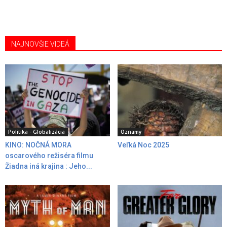
NAJNOVŠIE VIDEÁ
Politika - Globalizácia
Oznamy
KINO: NOČNÁ MORA
Veľká Noc 2025
oscarového režiséra filmu
Žiadna iná krajina : Jeho...