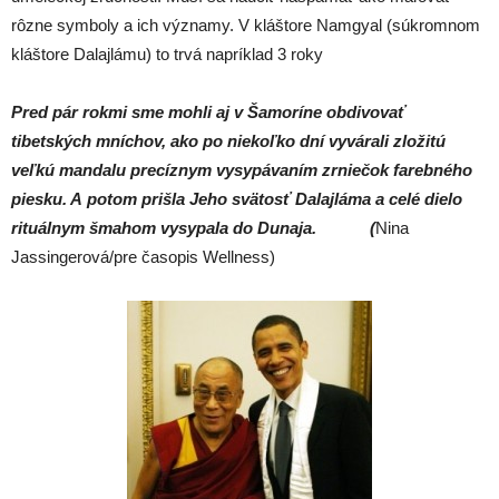
rôzne symboly a ich významy. V kláštore Namgyal (súkromnom
kláštore Dalajlámu) to trvá napríklad 3 roky
Pred pár rokmi sme mohli aj v Šamoríne obdivovať
tibetských mníchov, ako po niekoľko dní vyvárali zložitú
veľkú mandalu precíznym vysypávaním zrniečok farebného
piesku. A potom prišla Jeho svätosť Dalajláma a celé dielo
rituálnym šmahom vysypala do Dunaja. (
Nina
Jassingerová/pre časopis Wellness)