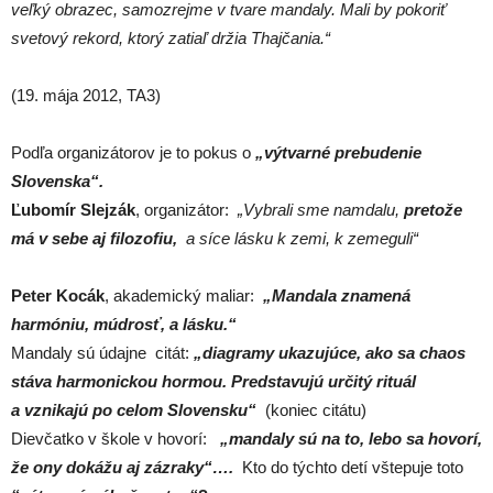
veľký obrazec, samozrejme v tvare mandaly. Mali by pokoriť
svetový rekord, ktorý zatiaľ držia Thajčania.“
(19. mája 2012, TA3)
Podľa organizátorov je to pokus o
„výtvarné prebudenie
Slovenska“.
Ľubomír Slejzák
, organizátor:
„Vybrali sme namdalu,
pretože
má v sebe aj filozofiu,
a síce lásku k zemi, k zemeguli“
Peter Kocák
, akademický maliar:
„Mandala znamená
harmóniu, múdrosť, a lásku.“
Mandaly sú údajne citát:
„diagramy ukazujúce, ako sa chaos
stáva harmonickou hormou. Predstavujú určitý rituál
a vznikajú po celom Slovensku“
(koniec citátu)
Dievčatko v škole v hovorí:
„mandaly sú na to, lebo sa hovorí,
že ony dokážu aj zázraky“….
Kto do týchto detí vštepuje toto