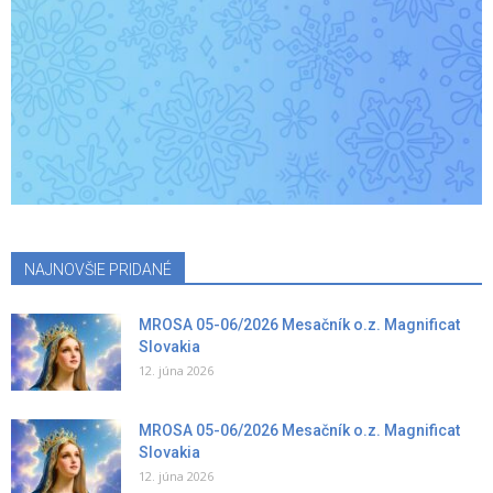
NAJNOVŠIE PRIDANÉ
MROSA 05-06/2026 Mesačník o.z. Magnificat
Slovakia
12. júna 2026
MROSA 05-06/2026 Mesačník o.z. Magnificat
Slovakia
12. júna 2026