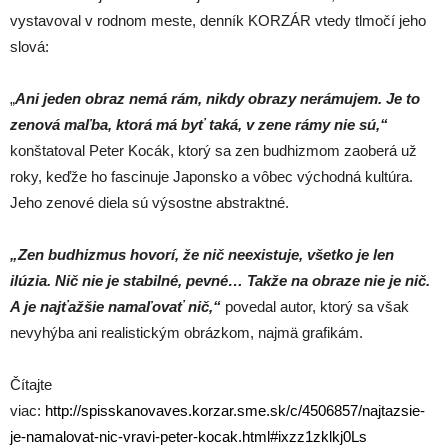
vystavoval v rodnom meste, denník KORZÁR vtedy tlmočí jeho
slová:
„
Ani jeden obraz nemá rám, nikdy obrazy nerámujem. Je to
zenová maľba, ktorá má byť taká, v zene rámy nie sú,“
konštatoval Peter Kocák, ktorý sa zen budhizmom zaoberá už
roky, keďže ho fascinuje Japonsko a vôbec východná kultúra.
Jeho zenové diela sú výsostne abstraktné.
„Zen budhizmus hovorí, že nič neexistuje, všetko je len
ilúzia. Nič nie je stabilné, pevné… Takže na obraze nie je nič.
A je najťažšie namaľovať nič,“
povedal autor, ktorý sa však
nevyhýba ani realistickým obrázkom, najmä grafikám.
Čítajte
viac:
http://spisskanovaves.korzar.sme.sk/c/4506857/najtazsie-
je-namalovat-nic-vravi-peter-kocak.html#ixzz1zklkj0Ls