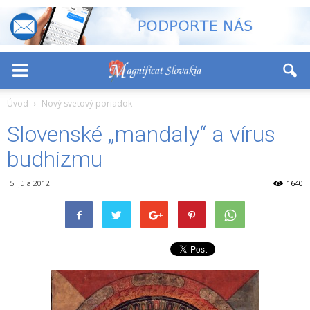
-
+
Font Size:
Úvod
Nový svetový poriadok
Slovenské „mandaly“ a vírus
budhizmu
5. júla 2012
1640