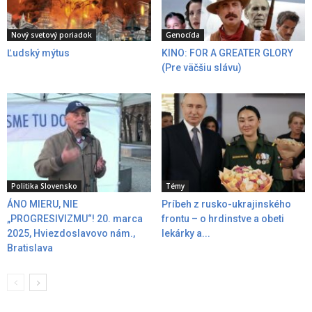
Nový svetový poriadok
Genocída
Ľudský mýtus
KINO: FOR A GREATER GLORY
(Pre väčšiu slávu)
Politika Slovensko
Témy
ÁNO MIERU, NIE
Príbeh z rusko-ukrajinského
„PROGRESIVIZMU“! 20. marca
frontu – o hrdinstve a obeti
2025, Hviezdoslavovo nám.,
lekárky a...
Bratislava