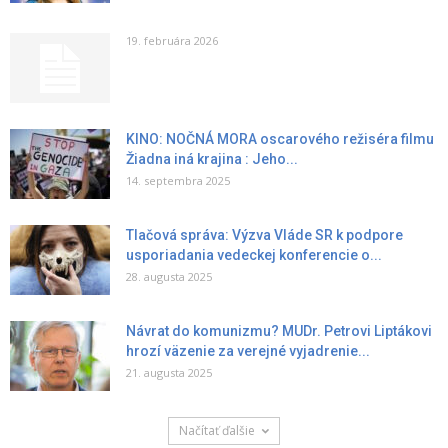
19. februára 2026
KINO: NOČNÁ MORA oscarového režiséra filmu
Žiadna iná krajina : Jeho...
14. septembra 2025
Tlačová správa: Výzva Vláde SR k podpore
usporiadania vedeckej konferencie o...
28. augusta 2025
Návrat do komunizmu? MUDr. Petrovi Liptákovi
hrozí väzenie za verejné vyjadrenie...
21. augusta 2025
Načítať ďalšie