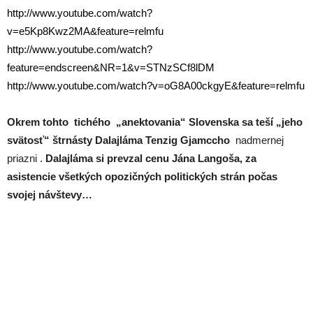
http://www.youtube.com/watch?
v=e5Kp8Kwz2MA&feature=relmfu
http://www.youtube.com/watch?
feature=endscreen&NR=1&v=STNzSCf8lDM
http://www.youtube.com/watch?v=oG8A00ckgyE&feature=relmfu
Okrem tohto tichého „anektovania“ Slovenska sa teší „jeho
svätosť“
štrnásty Dalajláma Tenzig Gjamccho
nadmernej
priazni .
Dalajláma si prevzal cenu Jána Langoša, za
asistencie všetkých opozičných politických strán počas
svojej návštevy…