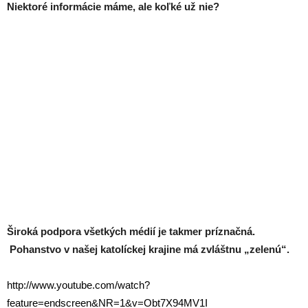
Niektoré informácie máme, ale koľké už nie?
Široká podpora všetkých médií je takmer príznačná.
Pohanstvo v našej katolíckej krajine má zvláštnu „zelenú“.
http://www.youtube.com/watch?
feature=endscreen&NR=1&v=Obt7X94MV1I