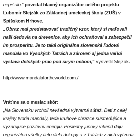
nepršalo,“
povedal hlavný organizátor celého projektu
Ľubomír Slejzák zo Základnej umeleckej školy (ZUŠ) v
Spišskom Hrhove.
„Obraz mal predstavovať tradičný vzor, ktorý si maľovali
naši dedovia na drevenice, aby ich ochraňoval a zabezpečil
im prosperitu. Je to taká originálna slovenská ľudová
mandala vo Vysokých Tatrách a zároveň aj jedna veľká
výstava detských prác pod šírym nebom,“
vysvetlil Slejzák.
http://www.mandalafortheworld.com./
Vráťme sa o mesiac skôr:
„
Na Slovensku vrcholí nevšedná výtvarná súťaž. Deti z celej
krajiny tvoria mandaly, teda kruhové obrazce sústreďujúce a
vyžarujúce pozitívnu energiu. Posledný júnový víkend dajú
organizátori všetky tieto diela dokopy a v Tatrách z nich vytvoria