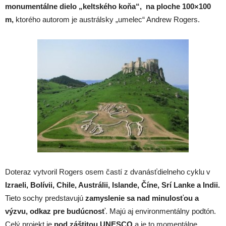
monumentálne dielo „keltského koňa“, na ploche 100×100
m,
ktorého autorom je austrálsky „umelec“ Andrew Rogers.
Doteraz vytvoril Rogers osem častí z dvanásťdielneho cyklu v
Izraeli, Bolívii, Chile, Austrálii, Islande, Číne, Srí Lanke a Indii.
Tieto sochy predstavujú
zamyslenie sa nad minulosťou a
výzvu, odkaz pre budúcnosť
. Majú aj environmentálny podtón.
Celý projekt je
pod záštitou UNESCO
a je to momentálne