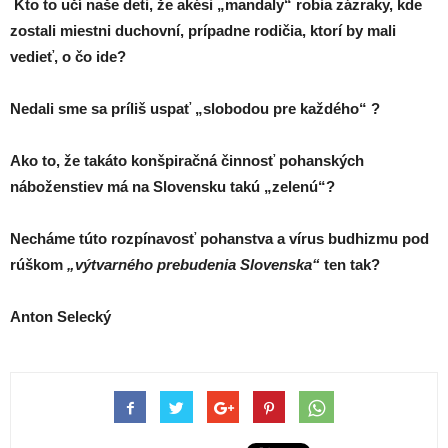
Kto to učí naše deti, že akési „mandaly“ robia zázraky, kde
zostali miestni duchovní, prípadne rodičia, ktorí by mali
vedieť, o čo ide?
Nedali sme sa príliš uspať „slobodou pre každého“ ?
Ako to, že takáto konšpiračná činnosť pohanských
náboženstiev má na Slovensku takú „zelenú“?
Necháme túto rozpínavosť pohanstva a vírus budhizmu pod
rúškom
„výtvarného prebudenia Slovenska“
ten tak?
Anton Selecký