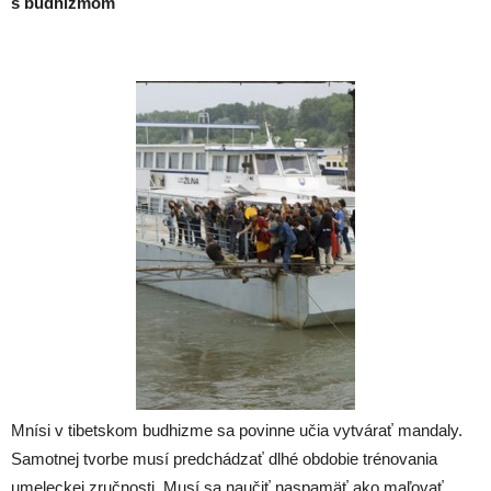
s budhizmom
Mnísi v tibetskom budhizme sa povinne učia vytvárať mandaly.
Samotnej tvorbe musí predchádzať dlhé obdobie trénovania
umeleckej zručnosti. Musí sa naučiť naspamäť ako maľovať