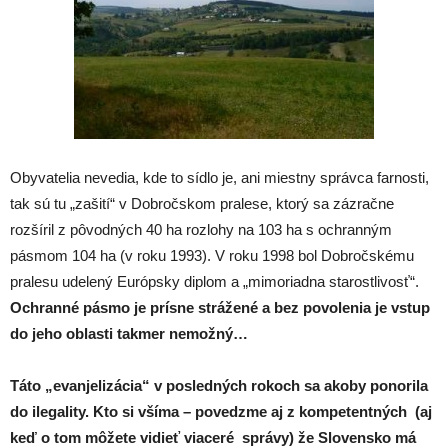
Obyvatelia nevedia, kde to sídlo je, ani miestny správca farnosti,
tak sú tu „zašití“ v Dobročskom pralese, ktorý sa zázračne
rozšíril z pôvodných 40 ha rozlohy na 103 ha s ochranným
pásmom 104 ha (v roku 1993). V roku 1998 bol Dobročskému
pralesu udelený Európsky diplom a „mimoriadna starostlivosť“.
Ochranné pásmo je prísne strážené a bez povolenia je vstup
do jeho oblasti takmer nemožný…
Táto „evanjelizácia“ v posledných rokoch sa akoby ponorila
do ilegality. Kto si všíma – povedzme aj z kompetentných (aj
keď o tom môžete vidieť viaceré správy) že Slovensko má