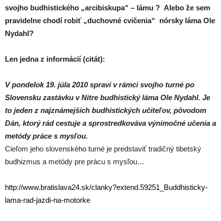
svojho budhistického „arcibiskupa“ – lámu ? Alebo že sem
pravidelne chodí robiť „duchovné cvičenia“ nórsky láma Ole
Nydahl?
Len jedna z informácií (citát):
V pondelok 19. júla 2010 spraví v rámci svojho turné po
Slovensku zastávku v Nitre budhistický láma Ole Nydahl. Je
to jeden z najznámejších budhistických učiteľov, pôvodom
Dán, ktorý rád cestuje a sprostredkováva výnimočné učenia a
metódy práce s mysľou.
Cieľom jeho slovenského turné je predstaviť tradičný tibetský
budhizmus a metódy pre prácu s mysľou…
http://www.bratislava24.sk/clanky?extend.59251_Buddhisticky-
lama-rad-jazdi-na-motorke