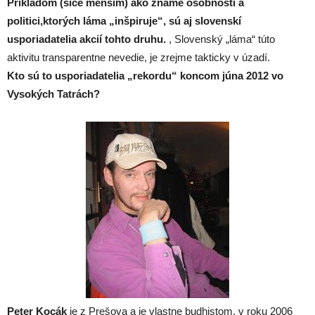
Príkladom (síce menším) ako známe osobnosti a
politici,ktorých láma „inšpiruje“, sú aj slovenskí
usporiadatelia akcií tohto druhu.
, Slovenský „láma“ túto
aktivitu transparentne nevedie, je zrejme takticky v úzadí.
Kto sú to usporiadatelia „rekordu“ koncom júna 2012 vo
Vysokých Tatrách?
Peter Kocák
je z Prešova a je vlastne budhistom, v roku 2006