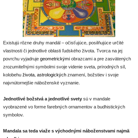
Existujú rôzne druhy mandál – očisťujúce, posilňujúce určité
vlastnosti či jednotlivé oblasti ľudského života. Tvorca na jej
povrchu vyjadruje
geometrickými
obrazcami a pre zasvätených
zrozumiteľnými symbolmi svoje videnie sveta, prírodných síl,
kolobehu
života
,
astrologických
znamení, božstiev i svoje
najvnútornejšie náboženské vyznanie.
Jednotlivé božstvá a jednotlivé svety
sú v mandale
vyobrazené vo forme farebných ornamentov a budhistických
symbolov.
Mandala sa
teda viaže s východnými náboženstvami najmä