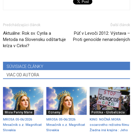
Predchádzajúci článok
Ďalší článok
Aktuálne: Rok sv. Cyrila a
Púť v Levoči 2012: Výstava –
Metoda na Slovensku odštartuje
Proti genocíde nenarodených
kríza v Cirkvi?
SÚVISIACE ČLÁNKY
VIAC OD AUTORA
Misia Panny Márie
Oznamy
Politika - Globalizácia
MROSA 05-06/2026
MROSA 05-06/2026
KINO: NOČNÁ MORA
Mesačník o.z. Magnificat
Mesačník o.z. Magnificat
oscarového režiséra filmu
Slovakia
Slovakia
Žiadna iná krajina : Jeho