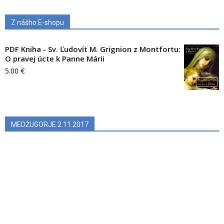
Z nášho E-shopu
PDF Kniha - Sv. Ľudovít M. Grignion z Montfortu:
O pravej úcte k Panne Márii
5.00
€
MEDŽUGORJE 2.11.2017