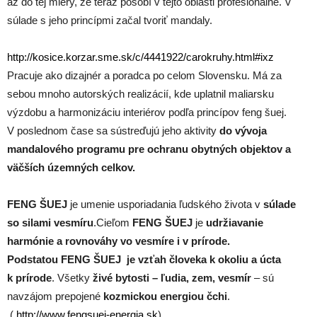
až do tej miery, že teraz pôsobí v tejto oblasti profesionálne. V
súlade s jeho princípmi začal tvoriť mandaly.
http://kosice.korzar.sme.sk/c/4441922/carokruhy.html#ixz
Pracuje ako dizajnér a poradca po celom Slovensku. Má za
sebou mnoho autorských realizácií, kde uplatnil maliarsku
výzdobu a harmonizáciu interiérov podľa princípov feng šuej.
V poslednom čase sa sústreďujú jeho aktivity
do vývoja
mandalového programu pre ochranu obytných objektov a
väčších územných celkov.
FENG ŠUEJ
je umenie usporiadania ľudského života v
súlade
so silami vesmíru
.Cieľom
FENG ŠUEJ
je
udržiavanie
harmónie a rovnováhy vo vesmíre i v prírode.
Podstatou
FENG ŠUEJ
je vzťah človeka k okoliu a úcta
k prírode
. Všetky
živé bytosti – ľudia, zem, vesmír
– sú
navzájom prepojené
kozmickou energiou čchi
.
(
http://www.fengsuej-energia.sk
)