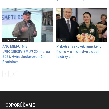
Politika Slovensko
Témy
ÁNO MIERU, NIE
Príbeh z rusko-ukrajinského
„PROGRESIVIZMU“! 20. marca
frontu – o hrdinstve a obeti
2025, Hviezdoslavovo nám.,
lekárky a...
Bratislava
ODPORÚČAME