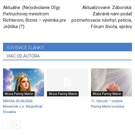
Aktuálne: (Ne)odvolanie Oľgy
Aktualizované: Záborská:
Pietruchovej ministrom
Zabránili nám podať
Richterom, Biznis – výnimka pre
pozmeňovacie návrhy!, petícia,
Ježiška (?)
Fórum života, správy
SÚVISIACE ČLÁNKY
VIAC OD AUTORA
Misia Panny Márie
Misia Panny Márie
Misia Panny Márie
MROSA 05-06/2026
11. február – sviatok
Mesačník o.z. Magnificat
Panny Márie lurdskej
Slovakia