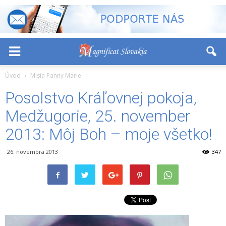
-
+
Font Size:
Úvod
Misia Panny Márie
Posolstvo Kráľovnej pokoja,
Medžugorie, 25. november
2013: Môj Boh – moje všetko!
26. novembra 2013
347