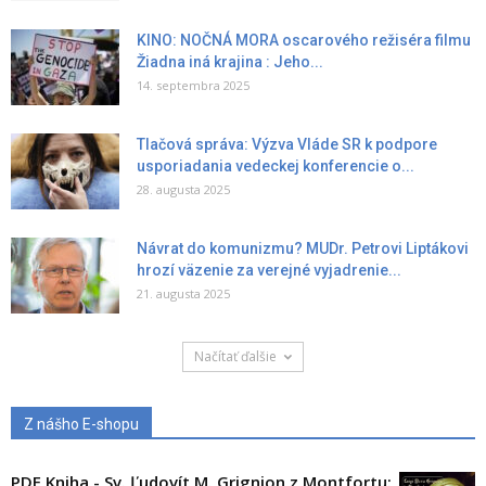
KINO: NOČNÁ MORA oscarového režiséra filmu
Žiadna iná krajina : Jeho...
14. septembra 2025
Tlačová správa: Výzva Vláde SR k podpore
usporiadania vedeckej konferencie o...
28. augusta 2025
Návrat do komunizmu? MUDr. Petrovi Liptákovi
hrozí väzenie za verejné vyjadrenie...
21. augusta 2025
Načítať ďalšie
Z nášho E-shopu
PDF Kniha - Sv. Ľudovít M. Grignion z Montfortu: