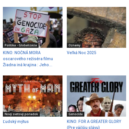
Politika - Globalizácia
Oznamy
KINO: NOČNÁ MORA
Veľká Noc 2025
oscarového režiséra filmu
Žiadna iná krajina : Jeho...
Nový svetový poriadok
Genocída
Ľudský mýtus
KINO: FOR A GREATER GLORY
(Pre väčšiu slávu)