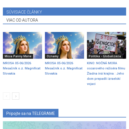
SÚVISIACE ČLÁNKY
VIAC OD AUTORA
Misia Panny Márie
Oznamy
Politika - Globalizácia
MROSA 05-06/2026
MROSA 05-06/2026
KINO: NOČNÁ MORA
Mesačník o.z. Magnificat
Mesačník o.z. Magnificat
oscarového režiséra filmu
Slovakia
Slovakia
Žiadna iná krajina : Jeho
dom prepadli izraelskí
vojaci
Pripojte sa na TELEGRAME