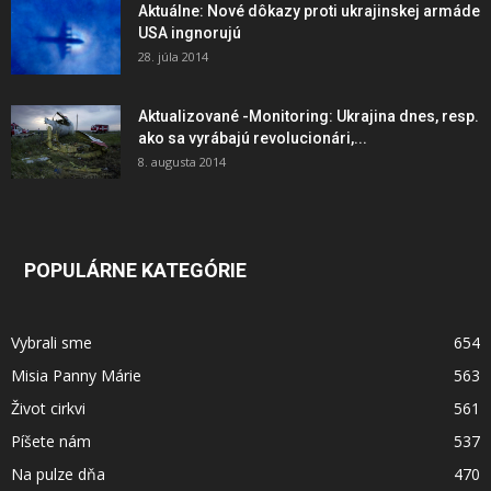
Aktuálne: Nové dôkazy proti ukrajinskej armáde
USA ingnorujú
28. júla 2014
Aktualizované -Monitoring: Ukrajina dnes, resp.
ako sa vyrábajú revolucionári,...
8. augusta 2014
POPULÁRNE KATEGÓRIE
Vybrali sme
654
Misia Panny Márie
563
Život cirkvi
561
Píšete nám
537
Na pulze dňa
470