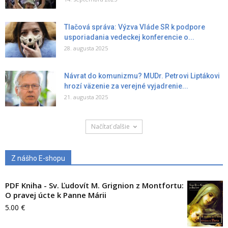
Tlačová správa: Výzva Vláde SR k podpore
usporiadania vedeckej konferencie o...
28. augusta 2025
Návrat do komunizmu? MUDr. Petrovi Liptákovi
hrozí väzenie za verejné vyjadrenie...
21. augusta 2025
Načítať ďalšie
Z nášho E-shopu
PDF Kniha - Sv. Ľudovít M. Grignion z Montfortu:
O pravej úcte k Panne Márii
5.00
€