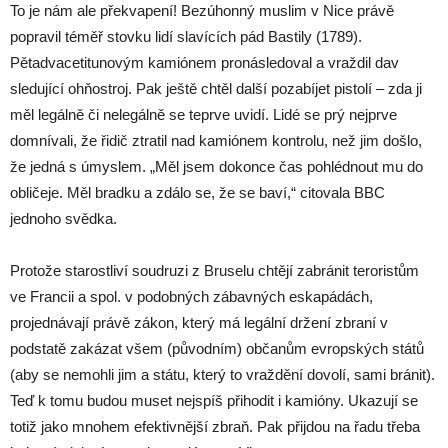
To je nám ale překvapení! Bezúhonný muslim v Nice právě
popravil téměř stovku lidí slavících pád Bastily (1789).
Pětadvacetitunovým kamiónem pronásledoval a vraždil dav
sledující ohňostroj. Pak ještě chtěl další pozabíjet pistolí – zda ji
měl legálně či nelegálně se teprve uvidí. Lidé se prý nejprve
domnívali, že řidič ztratil nad kamiónem kontrolu, než jim došlo,
že jedná s úmyslem. „Měl jsem dokonce čas pohlédnout mu do
obličeje. Měl bradku a zdálo se, že se baví,“ citovala BBC
jednoho svědka.
Protože starostliví soudruzi z Bruselu chtějí zabránit teroristům
ve Francii a spol. v podobných zábavných eskapádách,
projednávají právě zákon, který má legální držení zbraní v
podstatě zakázat všem (původním) občanům evropských států
(aby se nemohli jim a státu, který to vraždění dovolí, sami bránit).
Teď k tomu budou muset nejspíš přihodit i kamióny. Ukazují se
totiž jako mnohem efektivnější zbraň. Pak přijdou na řadu třeba