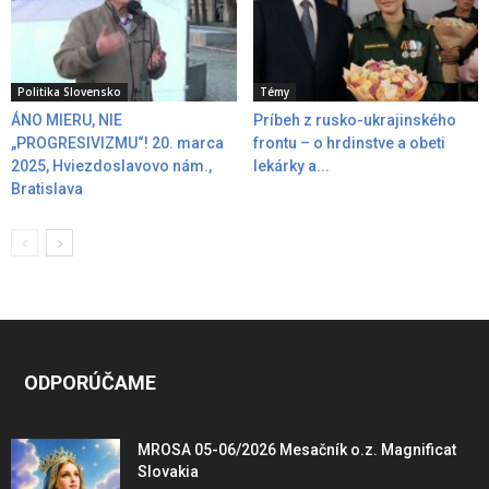
Politika Slovensko
Témy
ÁNO MIERU, NIE
Príbeh z rusko-ukrajinského
„PROGRESIVIZMU“! 20. marca
frontu – o hrdinstve a obeti
2025, Hviezdoslavovo nám.,
lekárky a...
Bratislava
ODPORÚČAME
MROSA 05-06/2026 Mesačník o.z. Magnificat
Slovakia