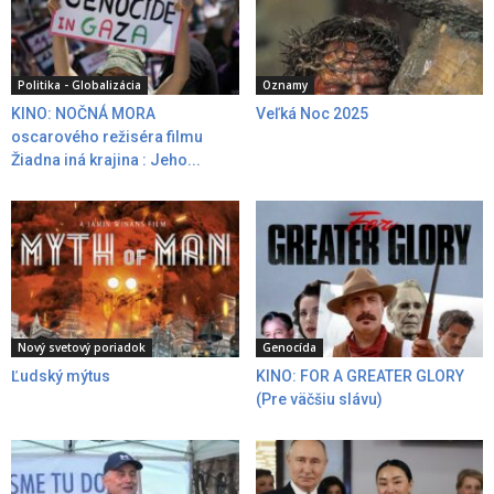
Politika - Globalizácia
Oznamy
KINO: NOČNÁ MORA
Veľká Noc 2025
oscarového režiséra filmu
Žiadna iná krajina : Jeho...
Nový svetový poriadok
Genocída
Ľudský mýtus
KINO: FOR A GREATER GLORY
(Pre väčšiu slávu)