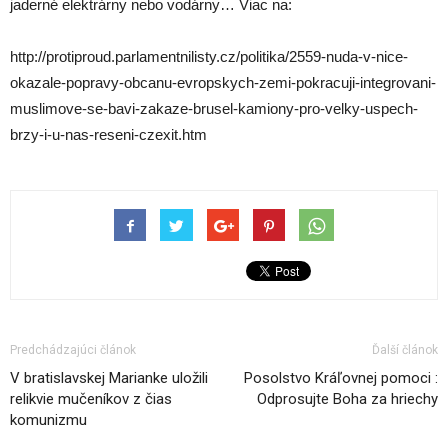
jaderné elektrárny nebo vodárny… Viac na:
http://protiproud.parlamentnilisty.cz/politika/2559-nuda-v-nice-
okazale-popravy-obcanu-evropskych-zemi-pokracuji-integrovani-
muslimove-se-bavi-zakaze-brusel-kamiony-pro-velky-uspech-
brzy-i-u-nas-reseni-czexit.htm
Predchádzajúci článok
Ďalší článok
V bratislavskej Marianke uložili
Posolstvo Kráľovnej pomoci :
relikvie mučeníkov z čias
Odprosujte Boha za hriechy
komunizmu