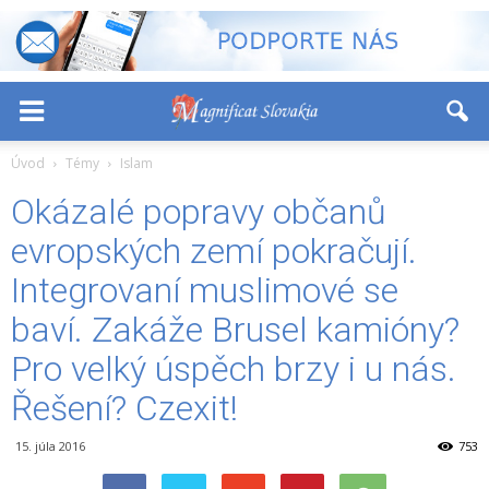
-
+
Font Size:
Úvod
Témy
Islam
Okázalé popravy občanů
evropských zemí pokračují.
Integrovaní muslimové se
baví. Zakáže Brusel kamióny?
Pro velký úspěch brzy i u nás.
Řešení? Czexit!
15. júla 2016
753