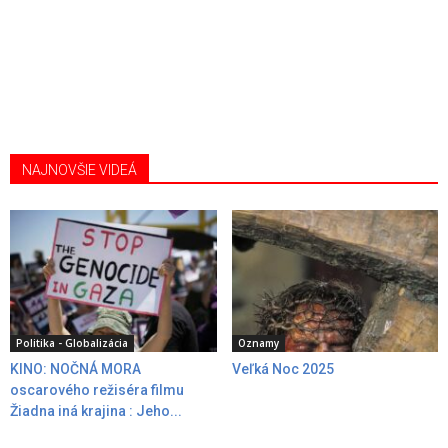
NAJNOVŠIE VIDEÁ
Politika - Globalizácia
Oznamy
KINO: NOČNÁ MORA
Veľká Noc 2025
oscarového režiséra filmu
Žiadna iná krajina : Jeho...