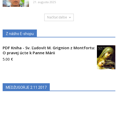
21. augusta 2025
Načítať ďalšie
Z nášho E-shopu
PDF Kniha - Sv. Ľudovít M. Grignion z Montfortu:
O pravej úcte k Panne Márii
5.00
€
MEDŽUGORJE 2.11.2017