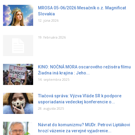
MROSA 05-06/2026 Mesačník o.z. Magnificat
Slovakia
12. júna 2026
19. februára 2026
KINO: NOČNÁ MORA oscarového režiséra filmu
Žiadna iná krajina : Jeho...
14. septembra 2025
Tlačová správa: Výzva Vláde SR k podpore
usporiadania vedeckej konferencie o...
28. augusta 2025
Návrat do komunizmu? MUDr. Petrovi Liptákovi
hrozí väzenie za verejné vyjadrenie...