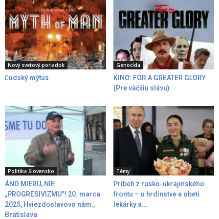
Nový svetový poriadok
Genocída
Ľudský mýtus
KINO: FOR A GREATER GLORY
(Pre väčšiu slávu)
Politika Slovensko
Témy
ÁNO MIERU, NIE
Príbeh z rusko-ukrajinského
„PROGRESIVIZMU“! 20. marca
frontu – o hrdinstve a obeti
2025, Hviezdoslavovo nám.,
lekárky a...
Bratislava