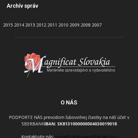
Archív správ
2015
2014
2013
2012
2011
2010
2009
2008
2007
O NÁS
PODPORTE NÁS prevodom ľubovoľnej čiastky na náš účet v
SBERBANK
IBAN: SK8131000000004030019018
Kontaktujte nás:
magnificatslovakia@gmail.com