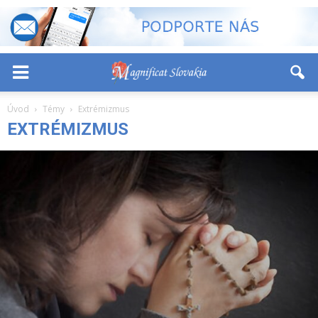
-
+
Font Size:
Úvod
Témy
Extrémizmus
EXTRÉMIZMUS