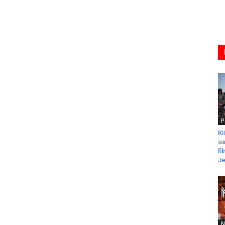
P
K
os
fi
Je
N