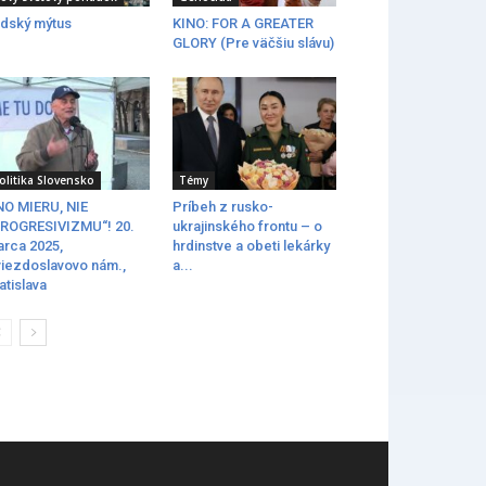
dský mýtus
KINO: FOR A GREATER
GLORY (Pre väčšiu slávu)
olitika Slovensko
Témy
O MIERU, NIE
Príbeh z rusko-
ROGRESIVIZMU“! 20.
ukrajinského frontu – o
rca 2025,
hrdinstve a obeti lekárky
iezdoslavovo nám.,
a...
atislava