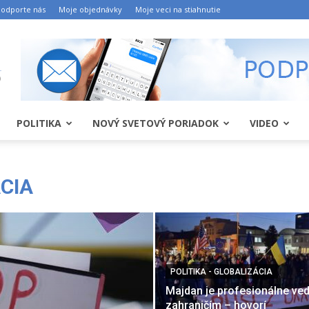
odporte nás
Moje objednávky
Moje veci na stiahnutie
POLITIKA
NOVÝ SVETOVÝ PORIADOK
VIDEO
ÁCIA
POLITIKA - GLOBALIZÁCIA
Majdan je profesionálne ve
zahraničím – hovorí