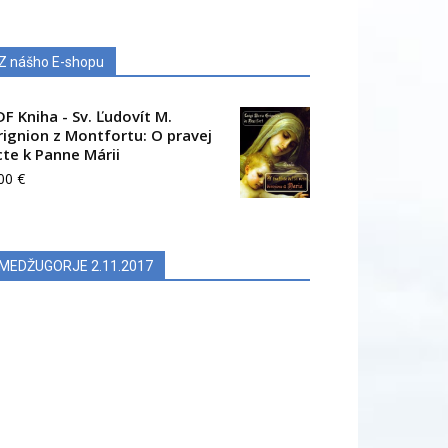
Z nášho E-shopu
DF Kniha - Sv. Ľudovít M.
rignion z Montfortu: O pravej
cte k Panne Márii
.00
€
MEDŽUGORJE 2.11.2017