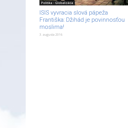
Politika - Globalizácia
ISIS vyvracia slová pápeža
Františka: Džihád je povinnosťou
moslima!
3. augusta 2016