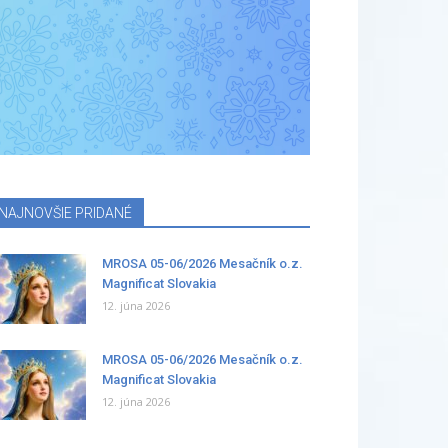
NAJNOVŠIE PRIDANÉ
MROSA 05-06/2026 Mesačník o.z.
Magnificat Slovakia
12. júna 2026
MROSA 05-06/2026 Mesačník o.z.
Magnificat Slovakia
12. júna 2026