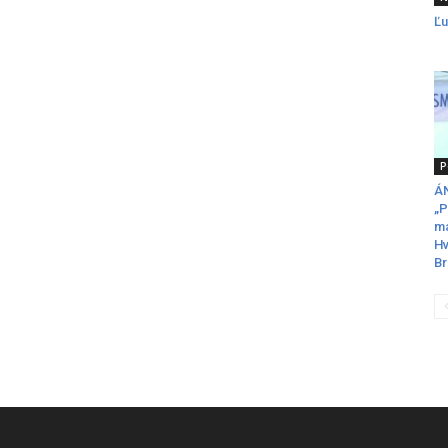
Ľu
P
ÁN
„P
ma
Hv
Br