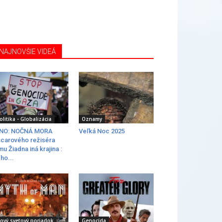
NAJNOVŠIE VIDEÁ
olitika - Globalizácia
Oznamy
INO: NOČNÁ MORA
Veľká Noc 2025
carového režiséra
lmu Žiadna iná krajina :
ho...
ový svetový poriadok
Genocída