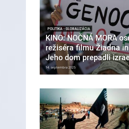
POLITIKA - GLOBALIZÁCIA
KINO: NOČNÁ MORA os
režiséra filmu Žiadna in
Jeho dom prepadli izrae
14. septembra 2025