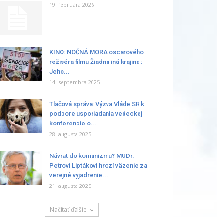
19. februára 2026
KINO: NOČNÁ MORA oscarového
režiséra filmu Žiadna iná krajina :
Jeho...
14. septembra 2025
Tlačová správa: Výzva Vláde SR k
podpore usporiadania vedeckej
konferencie o...
28. augusta 2025
Návrat do komunizmu? MUDr.
Petrovi Liptákovi hrozí väzenie za
verejné vyjadrenie...
21. augusta 2025
Načítať ďalšie