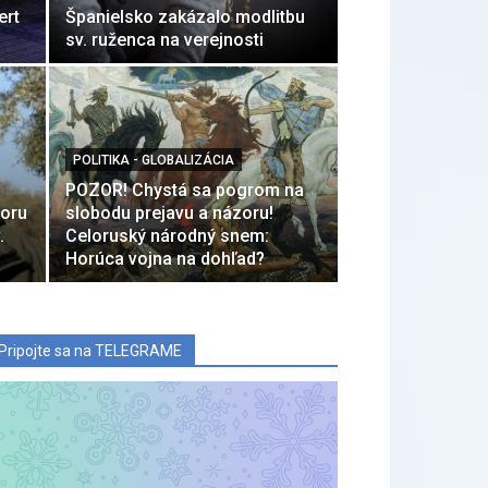
ert
Španielsko zakázalo modlitbu
sv. ruženca na verejnosti
POLITIKA - GLOBALIZÁCIA
POZOR! Chystá sa pogrom na
poru
slobodu prejavu a názoru!
.
Celoruský národný snem:
Horúca vojna na dohľad?
Pripojte sa na TELEGRAME