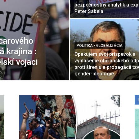
bezpečnostný analytik a exp
Peter Sabela
carového
POLITIKA - GLOBALIZÁCIA
á krajina :
Opakujem svoj príspevok a
lskí vojaci
vyhlásenie občianskeho od
proti šíreniu a propagácii tzv
gender-ideológie.