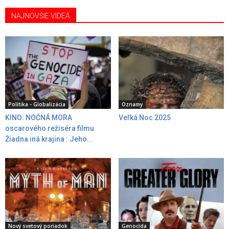
NAJNOVŠIE VIDEÁ
Politika - Globalizácia
Oznamy
KINO: NOČNÁ MORA
Veľká Noc 2025
oscarového režiséra filmu
Žiadna iná krajina : Jeho...
Nový svetový poriadok
Genocída