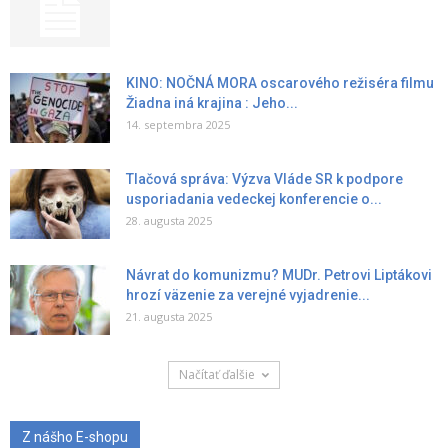
KINO: NOČNÁ MORA oscarového režiséra filmu
Žiadna iná krajina : Jeho...
14. septembra 2025
Tlačová správa: Výzva Vláde SR k podpore
usporiadania vedeckej konferencie o...
28. augusta 2025
Návrat do komunizmu? MUDr. Petrovi Liptákovi
hrozí väzenie za verejné vyjadrenie...
21. augusta 2025
Načítať ďalšie
Z nášho E-shopu