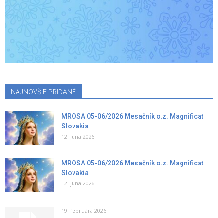
NAJNOVŠIE PRIDANÉ
MROSA 05-06/2026 Mesačník o.z. Magnificat
Slovakia
12. júna 2026
MROSA 05-06/2026 Mesačník o.z. Magnificat
Slovakia
12. júna 2026
19. februára 2026