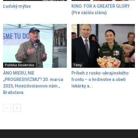
Ľudský mýtus
KINO: FOR A GREATER GLORY
(Pre väčšiu slávu)
Politika Slovensko
Témy
ÁNO MIERU, NIE
Príbeh z rusko-ukrajinského
„PROGRESIVIZMU“! 20. marca
frontu – o hrdinstve a obeti
2025, Hviezdoslavovo nám.,
lekárky a...
Bratislava