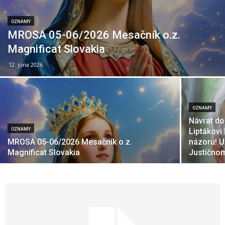
OZNAMY
MROSA 05-06/2026 Mesačník o.z.
Magnificat Slovakia
12. júna 2026
OZNAMY
Návrat d
OZNAMY
Liptákovi
MROSA 05-06/2026 Mesačník o.z.
názoru! U
Magnificat Slovakia
Justičnom