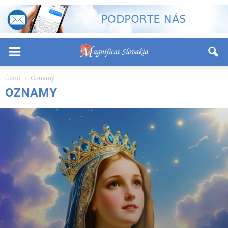
-
+
Font Size:
Úvod
Oznamy
OZNAMY