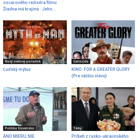
oscarového režiséra filmu
Žiadna iná krajina : Jeho...
Nový svetový poriadok
Genocída
Ľudský mýtus
KINO: FOR A GREATER GLORY
(Pre väčšiu slávu)
Politika Slovensko
Témy
ÁNO MIERU, NIE
Príbeh z rusko-ukrajinského