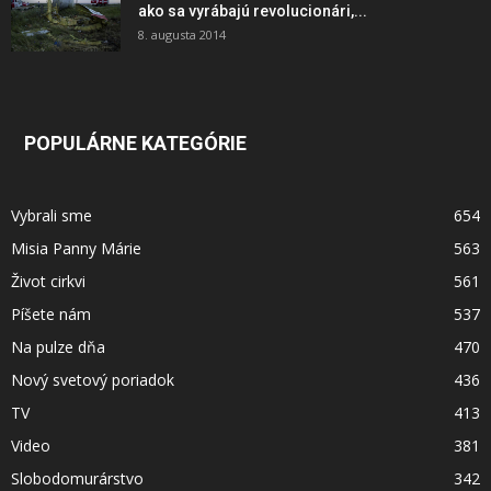
ako sa vyrábajú revolucionári,...
8. augusta 2014
POPULÁRNE KATEGÓRIE
Vybrali sme
654
Misia Panny Márie
563
Život cirkvi
561
Píšete nám
537
Na pulze dňa
470
Nový svetový poriadok
436
TV
413
Video
381
Slobodomurárstvo
342