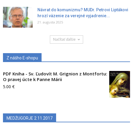
Návrat do komunizmu? MUDr. Petrovi Liptákovi
hrozí väzenie za verejné vyjadrenie...
21. augusta 2025
Načítať ďalšie
Z nášho E-shopu
PDF Kniha - Sv. Ľudovít M. Grignion z Montfortu:
O pravej úcte k Panne Márii
5.00
€
MEDŽUGORJE 2.11.2017