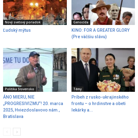
Nový svetový poriadok
Genocída
Ľudský mýtus
KINO: FOR A GREATER GLORY
(Pre väčšiu slávu)
Politika Slovensko
Témy
ÁNO MIERU, NIE
Príbeh z rusko-ukrajinského
„PROGRESIVIZMU“! 20. marca
frontu – o hrdinstve a obeti
2025, Hviezdoslavovo nám.,
lekárky a...
Bratislava