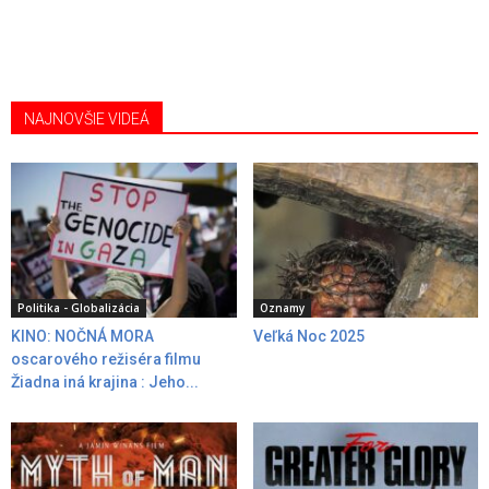
NAJNOVŠIE VIDEÁ
Politika - Globalizácia
Oznamy
KINO: NOČNÁ MORA
Veľká Noc 2025
oscarového režiséra filmu
Žiadna iná krajina : Jeho...