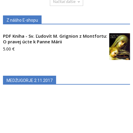
Načítať ďalšie
Z nášho E-shopu
PDF Kniha - Sv. Ľudovít M. Grignion z Montfortu:
O pravej úcte k Panne Márii
5.00
€
MEDŽUGORJE 2.11.2017