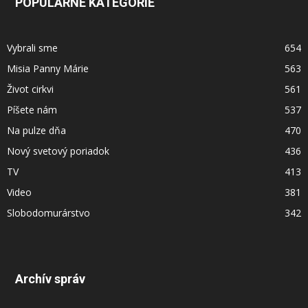
POPULÁRNE KATEGÓRIE
Vybrali sme
654
Misia Panny Márie
563
Život cirkvi
561
Píšete nám
537
Na pulze dňa
470
Nový svetový poriadok
436
TV
413
Video
381
Slobodomurárstvo
342
Archív správ