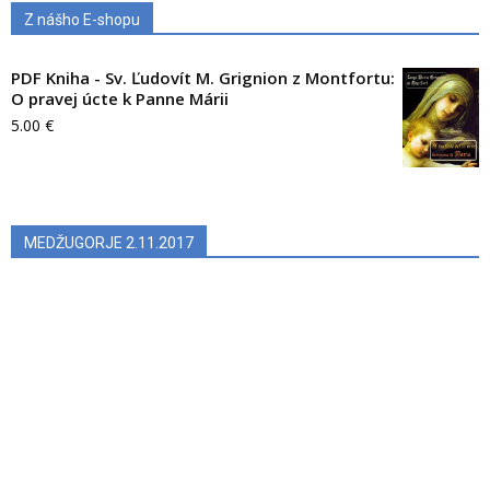
Z nášho E-shopu
PDF Kniha - Sv. Ľudovít M. Grignion z Montfortu:
O pravej úcte k Panne Márii
5.00
€
MEDŽUGORJE 2.11.2017