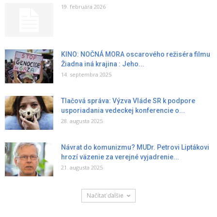
19. februára 2026
KINO: NOČNÁ MORA oscarového režiséra filmu
Žiadna iná krajina : Jeho...
14. septembra 2025
Tlačová správa: Výzva Vláde SR k podpore
usporiadania vedeckej konferencie o...
28. augusta 2025
Návrat do komunizmu? MUDr. Petrovi Liptákovi
hrozí väzenie za verejné vyjadrenie...
21. augusta 2025
Načítať ďalšie