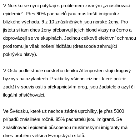
V Norsku se nyní potýkají s problémem zvaným „znásilňovací
epidemie“. Přes 90% pachatelů jsou muslimští imigranti z
blízkého východu. 9 z 10 znásilněných jsou norské ženy. Pro
jistotu si tam dnes ženy přebarvují jejich blond vlasy na černo a
doprovázejí se ve skupinách. Jedinou celkově efektivní ochranou
proti tomu je však nošení hidžábu (dresscode zahrnující
pokrývku hlavy).
V Oslu podle studie norského deníku Aftenposten stojí drogový
byznys na azylantech. Prakticky všichni cizinci, které policie
zadrží v souvislosti s překupnictvím drog, jsou žadatelé o azyl či
ilegální přistěhovalci.
Ve Švédsku, které už nechce žádné uprchlíky, je přes 5000
případů znásilnění ročně. 85% pachatelů jsou imigranti. Se
znásilňovací epidemií působenou muslimskými imigranty má
dnes problém většina Evropských států.