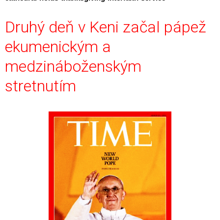
Druhý deň v Keni začal pápež
ekumenickým a
medzináboženským
stretnutím