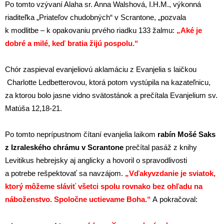
Po tomto vzývaní Alaha sr. Anna Walshová, I.H.M., výkonná
riaditeľka „Priateľov chudobných“ v Scrantone, „pozvala
k modlitbe – k opakovaniu prvého riadku 133 žalmu:
„Aké je
dobré a milé, keď bratia žijú pospolu.“
Chór zaspieval evanjeliovú aklamáciu z Evanjelia s laičkou
Charlotte Ledbetterovou, ktorá potom vystúpila na kazateľnicu,
za ktorou bolo jasne vidno svätostánok a prečítala Evanjelium sv.
Matúša 12,18-21.
Po tomto neprípustnom čítaní evanjelia laikom
rabín Mošé Saks
z Izraleského chrámu v Scrantone
prečítal pasáž z knihy
Levitikus hebrejsky aj anglicky a hovoril o spravodlivosti
a potrebe rešpektovať sa navzájom.
„Vďakyvzdanie je sviatok,
ktorý môžeme sláviť všetci spolu rovnako bez ohľadu na
náboženstvo. Spoločne uctievame Boha.“
A pokračoval: