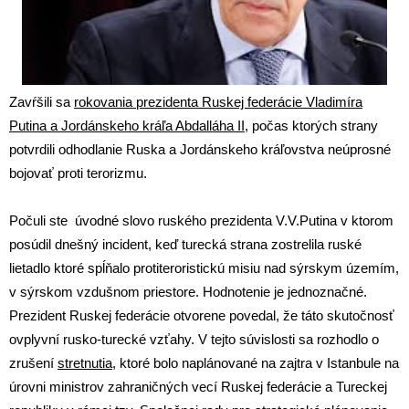
Zavŕšili sa
rokovania prezidenta Ruskej federácie Vladimíra
Putina a Jordánskeho kráľa Abdalláha II
, počas ktorých strany
potvrdili odhodlanie Ruska a Jordánskeho kráľovstva neúprosné
bojovať proti terorizmu.
Počuli ste úvodné slovo ruského prezidenta V.V.Putina v ktorom
posúdil dnešný incident, keď turecká strana zostrelila ruské
lietadlo ktoré spĺňalo protiteroristickú misiu nad sýrskym územím,
v sýrskom vzdušnom priestore. Hodnotenie je jednoznačné.
Prezident Ruskej federácie otvorene povedal, že táto skutočnosť
ovplyvní rusko-turecké vzťahy. V tejto súvislosti sa rozhodlo o
zrušení
stretnutia
, ktoré bolo naplánované na zajtra v Istanbule na
úrovni ministrov zahraničných vecí Ruskej federácie a Tureckej