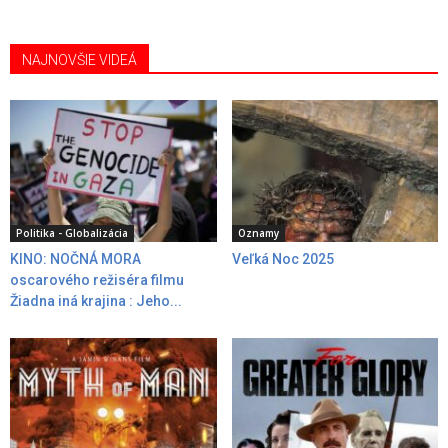
NAJNOVŠIE VIDEÁ
Politika - Globalizácia
Oznamy
KINO: NOČNÁ MORA
Veľká Noc 2025
oscarového režiséra filmu
Žiadna iná krajina : Jeho...