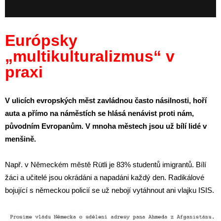
Európsky
„multikulturalizmus“ v
praxi
V ulicích evropských měst zavládnou často násilnosti, hoří
auta a přímo na náměstích se hlásá nenávist proti nám,
původním Evropanům. V mnoha městech jsou už bílí lidé v
menšině.
Např. v Německém městě Rütli je 83% studentů imigrantů. Bílí
žáci a učitelé jsou okrádáni a napadáni každý den. Radikálové
bojující s německou policií se už nebojí vytáhnout ani vlajku ISIS.