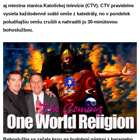
aj miestna stanica Katolíckej televízie (CTV). CTV pravidelne
vysiela každodenné sväté omše z katedrály, no v pondelok
poludňajšiu omšu zrušili a nahradili ju 30-minútovou
bohoslužbou.
Bohoslužba sa začala hrou na hudobný nástroj z baranieho