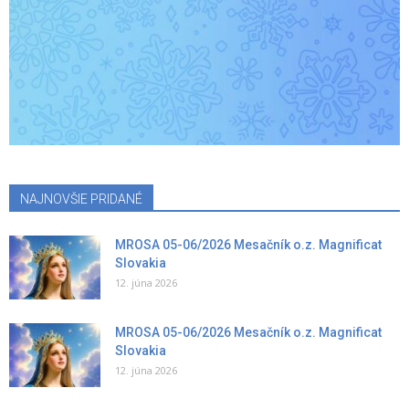
NAJNOVŠIE PRIDANÉ
MROSA 05-06/2026 Mesačník o.z. Magnificat
Slovakia
12. júna 2026
MROSA 05-06/2026 Mesačník o.z. Magnificat
Slovakia
12. júna 2026