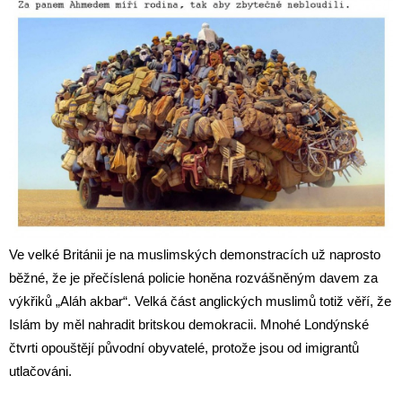
Ve velké Británii je na muslimských demonstracích už naprosto
běžné, že je přečíslená policie honěna rozvášněným davem za
výkřiků „Aláh akbar“. Velká část anglických muslimů totiž věří, že
Islám by měl nahradit britskou demokracii. Mnohé Londýnské
čtvrti opouštějí původní obyvatelé, protože jsou od imigrantů
utlačováni.