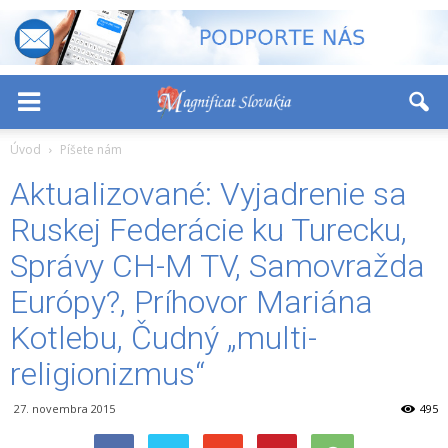
-
+
Font Size:
Úvod
Píšete nám
Aktualizované: Vyjadrenie sa
Ruskej Federácie ku Turecku,
Správy CH-M TV, Samovražda
Európy?, Príhovor Mariána
Kotlebu, Čudný „multi-
religionizmus“
27. novembra 2015
495