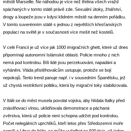
městě Marseille. Ne náhodou je více než třetina všech vražd
spáchaných v tomto státě právě zde. Sexuální útoky, žhářství,
drogy a loupeže jsou v kdysi klidném městě na denním pořádku.
V tomto suverénním státě s jednou z největších křesťanských
populací na světě je v současnosti více mešit než kostelů.
V celé Francii je už více jak 1000 imigračních ghett, které už dnes
připomínají autonomní Islámské oblasti. Policie mnoho z nich
nemá pod kontrolou. Bílí lidé jsou perzekuováni, napadáni a
vyháněni. Vláda přistěhovalcům ustupuje, protože se bojí
nepokojů. Tento trend panuje např. i v sousedním Španělsku, jež
už chystá restriktivní politiku, která by migrační toky stabilizovala.
V Itálii se do měst musela povolat vojska, aby hlídala Italky před
znásilňovací vlnou, uklidňovala demonstrace a páchaná
zvěrstva, která už policie není schopna udržet pod kontrolou.
Počet nelegálních uprchlíků, kteří letos přes Středozemní moře
zamíří z Libye do Itálie, se může vyšplhat na 500 tisíc, až jeden