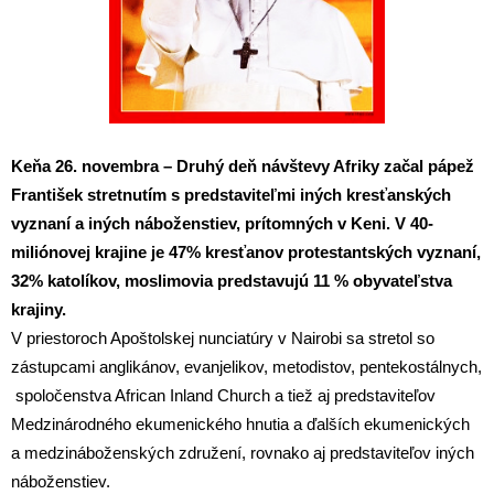
Keňa 26. novembra – Druhý deň návštevy Afriky začal pápež
František stretnutím s predstaviteľmi iných kresťanských
vyznaní a iných náboženstiev, prítomných v Keni.
V 40-
miliónovej krajine je 47% kresťanov protestantských vyznaní,
32% katolíkov, moslimovia predstavujú 11 % obyvateľstva
krajiny.
V priestoroch Apoštolskej nunciatúry v Nairobi sa stretol so
zástupcami anglikánov, evanjelikov, metodistov, pentekostálnych,
spoločenstva African Inland Church a tiež aj predstaviteľov
Medzinárodného ekumenického hnutia a ďalších ekumenických
a medzináboženských združení, rovnako aj predstaviteľov iných
náboženstiev.