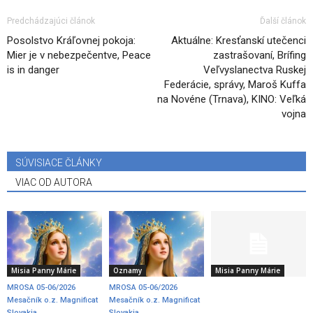
Predchádzajúci článok
Ďalší článok
Posolstvo Kráľovnej pokoja:
Aktuálne: Kresťanskí utečenci
Mier je v nebezpečentve, Peace
zastrašovaní, Brífing
is in danger
Veľvyslanectva Ruskej
Federácie, správy, Maroš Kuffa
na Novéne (Trnava), KINO: Veľká
vojna
SÚVISIACE ČLÁNKY
VIAC OD AUTORA
Misia Panny Márie
Oznamy
Misia Panny Márie
MROSA 05-06/2026
MROSA 05-06/2026
Mesačník o.z. Magnificat
Mesačník o.z. Magnificat
Slovakia
Slovakia