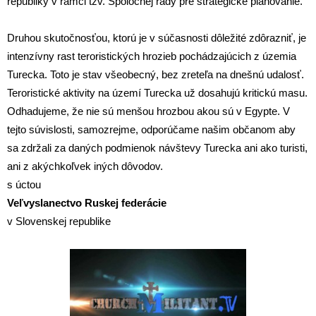
republiky v rámci tzv. Spoločnej rady pre strategické plánovanie.
Druhou skutočnosťou, ktorú je v súčasnosti dôležité zdôrazniť, je
intenzívny rast teroristických hrozieb pochádzajúcich z územia
Turecka. Toto je stav všeobecný, bez zreteľa na dnešnú udalosť.
Teroristické aktivity na území Turecka už dosahujú kritickú masu.
Odhadujeme, že nie sú menšou hrozbou akou sú v Egypte. V
tejto súvislosti, samozrejme, odporúčame našim občanom aby
sa zdržali za daných podmienok návštevy Turecka ani ako turisti,
ani z akýchkoľvek iných dôvodov.
s úctou
Veľvyslanectvo Ruskej federácie
v Slovenskej republike