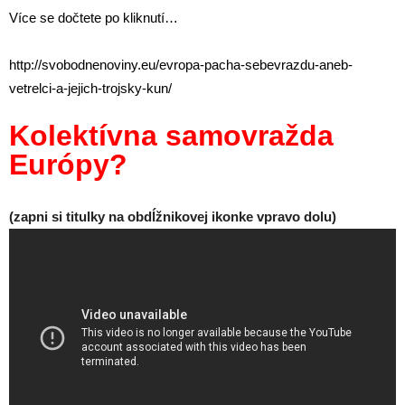
Více se dočtete po kliknutí…
http://svobodnenoviny.eu/
evropa-pacha-sebevrazdu-aneb-
vetrelci-a-jejich-trojsky-kun/
Kolektívna samovražda
Európy?
(zapni si titulky na obdĺžnikovej ikonke vpravo dolu)