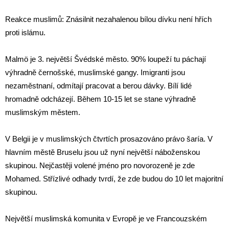
Reakce muslimů: Znásilnit nezahalenou bílou dívku není hřích
proti islámu.
Malmö je 3. největší Švédské město. 90% loupeží tu páchají
výhradně černošské, muslimské gangy. Imigranti jsou
nezaměstnaní, odmítají pracovat a berou dávky. Bílí lidé
hromadně odcházejí. Během 10-15 let se stane výhradně
muslimským městem.
V Belgii je v muslimských čtvrtích prosazováno právo šaría. V
hlavním městě Bruselu jsou už nyní největší náboženskou
skupinou. Nejčastěji volené jméno pro novorozeně je zde
Mohamed. Střízlivé odhady tvrdí, že zde budou do 10 let majoritní
skupinou.
Největší muslimská komunita v Evropě je ve Francouzském