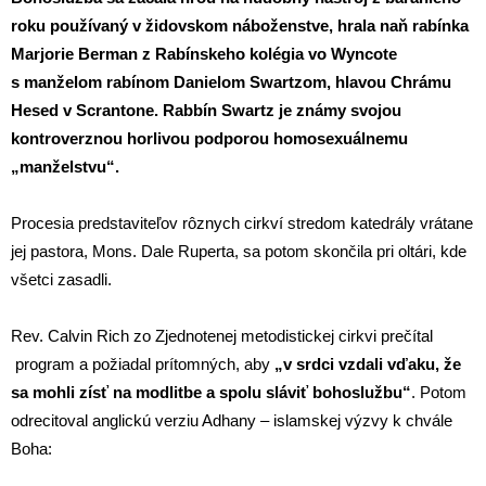
roku používaný v židovskom náboženstve, hrala naň rabínka
Marjorie Berman z Rabínskeho kolégia vo Wyncote
s manželom rabínom Danielom Swartzom, hlavou Chrámu
Hesed v Scrantone. Rabbín Swartz je známy svojou
kontroverznou horlivou podporou homosexuálnemu
„manželstvu“.
Procesia predstaviteľov rôznych cirkví stredom katedrály vrátane
jej pastora, Mons. Dale Ruperta, sa potom skončila pri oltári, kde
všetci zasadli.
Rev. Calvin Rich zo Zjednotenej metodistickej cirkvi prečítal
program a požiadal prítomných, aby
„v srdci vzdali vďaku, že
sa mohli zísť na modlitbe a spolu sláviť bohoslužbu“
. Potom
odrecitoval anglickú verziu Adhany – islamskej výzvy k chvále
Boha: