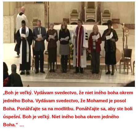
„
Boh je veľký. Vydávam svedectvo, že niet iného boha okrem
jedného Boha. Vydávam svedectvo, že Mohamed je posol
Boha. Ponáhľajte sa na modlitbu. Ponáhľajte sa, aby ste boli
úspešní. Boh je veľký. Niet iného boha okrem jedného
Boha.“ …