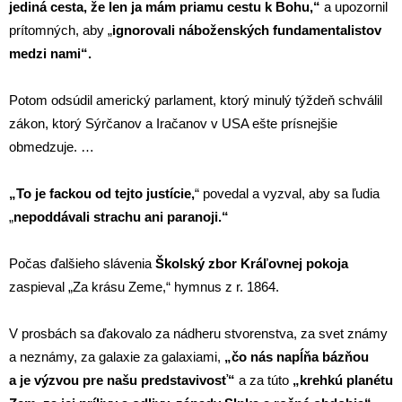
jediná cesta, že len ja mám priamu cestu k Bohu,“
a upozornil
prítomných, aby „
ignorovali náboženských fundamentalistov
medzi nami“.
Potom odsúdil americký parlament, ktorý minulý týždeň schválil
zákon, ktorý Sýrčanov a Iračanov v USA ešte prísnejšie
obmedzuje. …
„To je fackou od tejto justície,
“ povedal a vyzval, aby sa ľudia
„
nepoddávali strachu ani paranoji.“
Počas ďalšieho slávenia
Školský zbor Kráľovnej pokoja
zaspieval „Za krásu Zeme,“ hymnus z r. 1864.
V prosbách sa ďakovalo za nádheru stvorenstva, za svet známy
a neznámy, za galaxie za galaxiami,
„čo nás napĺňa bázňou
a je výzvou pre našu predstavivosť“
a za túto
„krehkú planétu