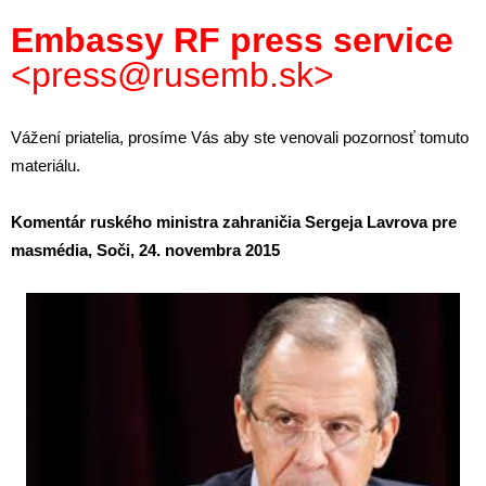
Embassy RF press service
<press@rusemb.sk>
Vážení priatelia, prosíme Vás aby ste venovali pozornosť tomuto
materiálu.
Komentár ruského ministra zahraničia Sergeja Lavrova pre
masmédia, Soči, 24. novembra 2015