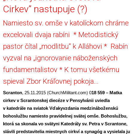
Cirkev“ nastupuje (?)
Namiesto sv. omše v katolíckom chráme
excelovali dvaja rabíni * Metodistický
pastor čítal „modlitbu“ k Alláhovi * Rabín
vyzval na „ignorovanie náboženských
fundamentalistov * K tomu všetkému
spieval Zbor Kráľovnej pokoja…
Scranton
, 25.11.2015
(
ChurchMilitant.com
)
0
18 559 – Matka
cirkev v Scrantonskej diecéze v Pensylvánii uviedla
v katedrále na sviatok Vďakyvzdania medzináboženskú
bohoslužbu namiesto pravidelnej svätej omše. Bohoslužbu,
ktorá sa skonala vo svätyni Katedrály sv. Petra v Scrantone,
slávili predstavitelia miestnych cirkví a synagóg a vysielala ju