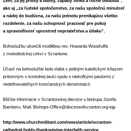
Zem, za jej prílivy a odlivy, západy Slnka a ročné obdobia“,
ako aj „za ľudské spoločenstvo, za našu spoločnú minulosť
a nádej do budúcna, za našu jednotu prenikajúcu všetko
rozdelenie, za našu schopnosť pracovať pre pokoj
a spravodlivosť uprostred nepriateľstva a útlaku“.
Bohoslužbu ukončili modlitbou rev. Howarda Woodruffa
z metodistickej cirkvi v Scrantone.
Účasť na bohoslužbe bola slabá s jediným katolíckym kňazom
prítomným v kostolnej lavici spolu s niekoľkými pastormi z
nedefinovateľných kresťanských denominácií.
Bližšie informácie v Scrantonskej diecéze u biskupa Jozefa
Bamberu. Mail
:
Bishops-Office@dioceseofscranton.org
-zg-
http://www.churchmilitant.com/news/article/scranton-
cathedral-holds-thanksgiving-interfaith-service