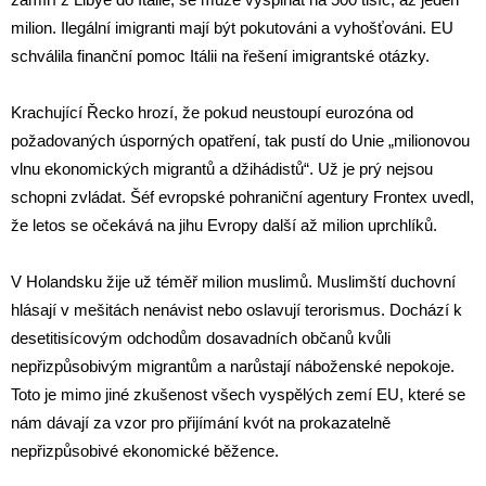
milion. Ilegální imigranti mají být pokutováni a vyhošťováni. EU
schválila finanční pomoc Itálii na řešení imigrantské otázky.
Krachující Řecko hrozí, že pokud neustoupí eurozóna od
požadovaných úsporných opatření, tak pustí do Unie „milionovou
vlnu ekonomických migrantů a džihádistů“. Už je prý nejsou
schopni zvládat. Šéf evropské pohraniční agentury Frontex uvedl,
že letos se očekává na jihu Evropy další až milion uprchlíků.
V Holandsku žije už téměř milion muslimů. Muslimští duchovní
hlásají v mešitách nenávist nebo oslavují terorismus. Dochází k
desetitisícovým odchodům dosavadních občanů kvůli
nepřizpůsobivým migrantům a narůstají náboženské nepokoje.
Toto je mimo jiné zkušenost všech vyspělých zemí EU, které se
nám dávají za vzor pro přijímání kvót na prokazatelně
nepřizpůsobivé ekonomické běžence.