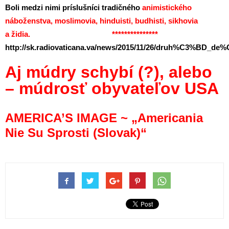
Boli medzi nimi príslušníci tradičného
animistického
náboženstva, moslimovia, hinduisti, budhisti, sikhovia
a židia. ***************
http://sk.radiovaticana.va/news/2015/11/26/druh%C3
Aj múdry schybí (?), alebo
– múdrosť obyvateľov USA
AMERICA’S IMAGE ~ „Americania
Nie Su Sprosti (Slovak)“