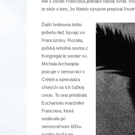
Ale v živote Francoisa jednako nastal zvrat. Vš
to skôr o tom, že Niekto výrazne prepísal živo
Ďalší hrdinovia tohto
príbehu tiež bývajú vo
Francúzsku. Rozália,
poľská rehoľná sestra z
Kongregácie sestier sv.
Michala Archanjela
pracuje v nemocnici v
Créteil a sprevádza
chorých na ich ťažkej
ceste. To ona prinášala
Eucharistiu manželke
Francoisa, ktorá
sedávala pri
nemocničnom lôžku
svojho muža na