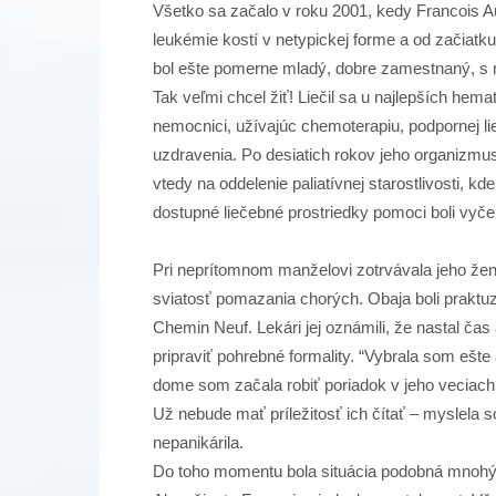
Všetko sa začalo v roku 2001, kedy Francois A
leukémie kostí v netypickej forme a od začiatku
bol ešte pomerne mladý, dobre zamestnaný, s
Tak veľmi chcel žiť! Liečil sa u najlepších hem
nemocnici, užívajúc chemoterapiu, podpornej lie
uzdravenia. Po desiatich rokov jeho organizmus
vtedy na oddelenie paliatívnej starostlivosti, k
dostupné liečebné prostriedky pomoci boli vyče
Pri neprítomnom manželovi zotrvávala jeho žen
sviatosť pomazania chorých. Obaja boli praktuz
Chemin Neuf. Lekári jej oznámili, že nastal čas 
pripraviť pohrebné formality. “Vybrala som ešte
dome som začala robiť poriadok v jeho veciach.
Už nebude mať príležitosť ich čítať – myslela s
nepanikárila.
Do toho momentu bola situácia podobná mnohým