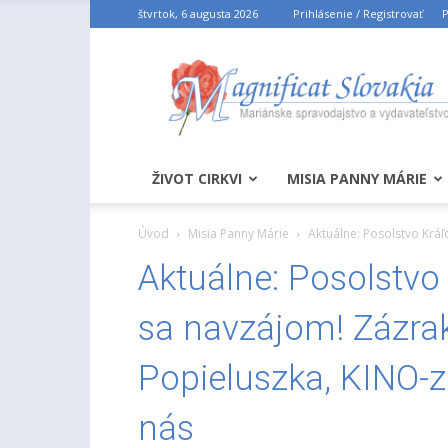
štvrtok, 6 augusta 2026
Prihlásenie / Registrovať
P
ŽIVOT CIRKVI
MISIA PANNY MÁRIE
Úvod
Misia Panny Márie
Aktuálne: Posolstvo Kráľ
Aktuálne: Posolstvo 
sa navzájom! Zázrak
Popieluszka, KINO-zr
nás