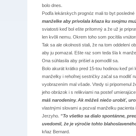
bolo dnes.
Podľa lekárskych prognóz mali to byt posledné
manželke aby privolala kňaza ku svojmu mu
sviatosti keď bol ešte prítomný a že už je prip
len kvôli nemu. Okrem toho som pocítila vnútorn
Tak sa ale okolnosti stali, že na tom oddelení o
aby ju pomazal. Ešte raz som teda šla k manžel
Ona súhlasila aby prišiel a pomodlil sa.
Bolo akurát krátko pred 15-tou hodinou keď pri
manželky i rehoľnej sestričky začal sa modliť 
vyobrazením mal všade. Vtedy si pripomenul že 
jeho obrázok i s relikviami na posteľ umierajúc
máš narodeniny. Ak môžeš niečo urobiť, uro
vlastnými slovami a pozval manželku pacienta i
Jerzyho.
“To všetko sa dialo spontánne, pre
uvedomil, že je výročie tohto blahoslavené
kňaz Bernard.