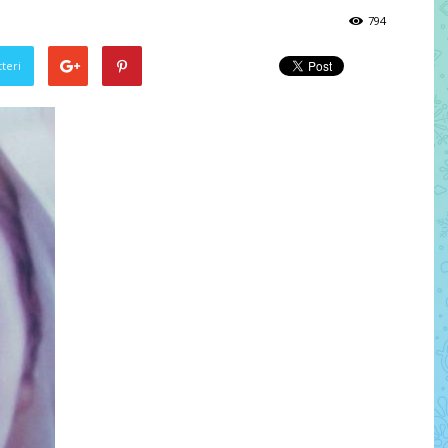
794
teri