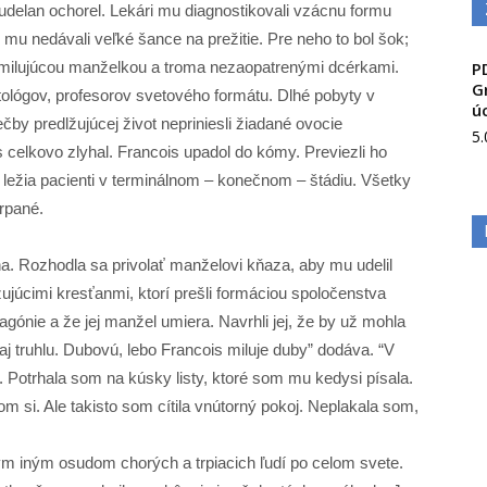
udelan ochorel. Lekári mu diagnostikovali vzácnu formu
 mu nedávali veľké šance na prežitie. Pre neho to bol šok;
 milujúcou manželkou a troma nezaopatrenými dcérkami.
P
G
atológov, profesorov svetového formátu. Dlhé pobyty v
ú
čby predlžujúcej život nepriniesli žiadané ovocie
5
 celkovo zlyhal. Francois upadol do kómy. Previezli ho
de ležia pacienti v terminálnom – konečnom – štádiu. Všetky
rpané.
a. Rozhodla sa privolať manželovi kňaza, aby mu udelil
ujúcimi kresťanmi, ktorí prešli formáciou spoločenstva
agónie a že jej manžel umiera. Navrhli jej, že by už mohla
 aj truhlu. Dubovú, lebo Francois miluje duby” dodáva. “V
 Potrhala som na kúsky listy, ktoré som mu kedysi písala.
om si. Ale takisto som cítila vnútorný pokoj. Neplakala som,
 iným osudom chorých a trpiacich ľudí po celom svete.