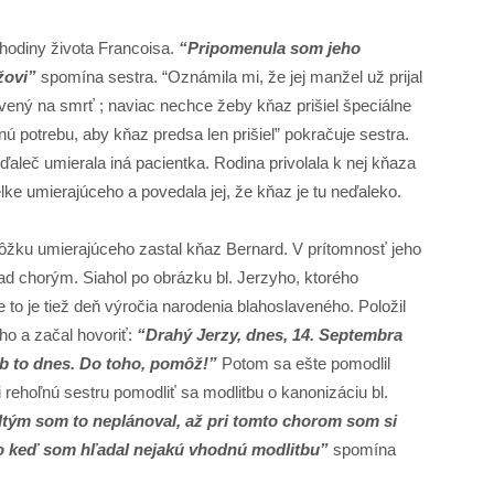
 hodiny života Francoisa.
“Pripomenula som jeho
žovi”
spomína sestra. “Oznámila mi, že jej manžel už prijal
ravený na smrť ; naviac nechce žeby kňaz prišiel špeciálne
ú potrebu, aby kňaz predsa len prišiel” pokračuje sestra.
bďaleč umierala iná pacientka. Rodina privolala k nej kňaza
ke umierajúceho a povedala jej, že kňaz je tu neďaleko.
 lôžku umierajúceho zastal kňaz Bernard. V prítomnosť jeho
nad chorým. Siahol po obrázku bl. Jerzyho, ktorého
to je tiež deň výročia narodenia blahoslaveného. Položil
eho a začal hovoriť:
“Drahý Jerzy, dnes, 14. Septembra
b to dnes. Do toho, pomôž!”
Potom sa ešte pomodlil
 rehoľnú sestru pomodliť sa modlitbu o kanonizáciu bl.
dtým som to neplánoval, až pri tomto chorom som si
ho keď som hľadal nejakú vhodnú modlitbu”
spomína