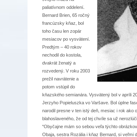
paliatívnom oddelení.
Bernard Brien, 65 ročný
francúzsky kňaz, bol
toho času len zopár
mesiacov po vysvätení.
Predtým – 40 rokov
nechodil do kostola,
dvakrát ženatý a
rozvedený. V roku 2003
prežil navrátenie a
potom vstúpil do
kňazského semianára. Vysvätený bol v apríli 201
Jerzyho Popieluszka vo Varšave. Bol úplne fas
narodil presne v ten istý deň, mesiac i rok ako
blahoslaveného, že od tej chvíle sa už nerozlúči
“Obyčajne mám so sebou veľa týchto obrázkov,
Obaja, sestra Rozália i kňaz Bernard, si veľmi