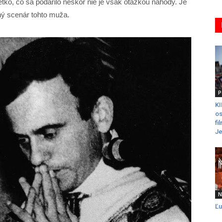
etko, čo sa podarilo neskôr nie je však otázkou náhody. Je
tný scenár tohto muža.
P
K
os
fi
Je
N
Ľu