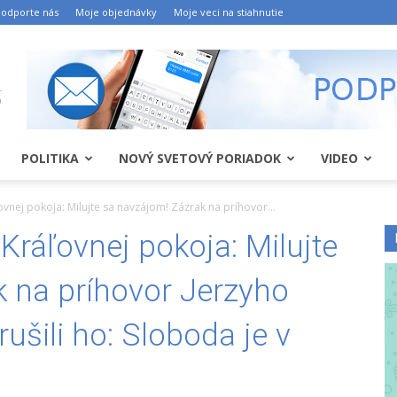
odporte nás
Moje objednávky
Moje veci na stiahnutie
POLITIKA
NOVÝ SVETOVÝ PORIADOK
VIDEO
ovnej pokoja: Milujte sa navzájom! Zázrak na príhovor...
Kráľovnej pokoja: Milujte
 na príhovor Jerzyho
ušili ho: Sloboda je v