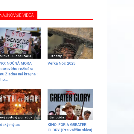
NAJNOVŠIE VIDEÁ
olitika - Globalizácia
Oznamy
INO: NOČNÁ MORA
Veľká Noc 2025
carového režiséra
lmu Žiadna iná krajina :
ho...
ový svetový poriadok
Genocída
dský mýtus
KINO: FOR A GREATER
GLORY (Pre väčšiu slávu)