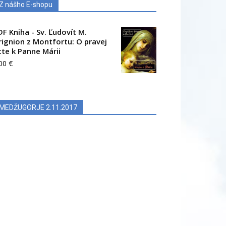
Z nášho E-shopu
DF Kniha - Sv. Ľudovít M.
rignion z Montfortu: O pravej
cte k Panne Márii
.00
€
MEDŽUGORJE 2.11.2017