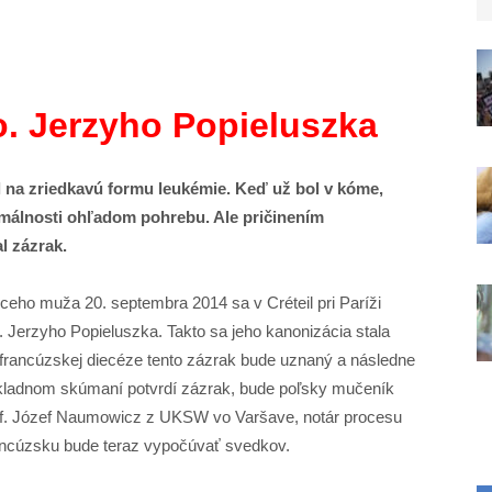
o. Jerzyho Popieluszka
l na zriedkavú formu leukémie. Keď už bol v kóme,
rmálnosti ohľadom pohrebu. Ale pričinením
l zázrak.
eho muža 20. septembra 2014 sa v Créteil pri Paríži
 Jerzyho Popieluszka. Takto sa jeho kanonizácia stala
o francúzskej diecéze tento zázrak bude uznaný a následne
ôkladnom skúmaní potvrdí zázrak, bude poľsky mučeník
of. Józef Naumowicz z UKSW vo Varšave, notár procesu
Francúzsku bude teraz vypočúvať svedkov.