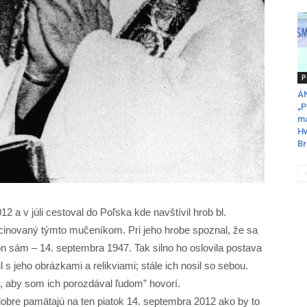
P
ÁN
„P
ma
Hv
Br
2 a v júli cestoval do Poľska kde navštívil hrob bl.
cinovaný týmto mučeníkom. Pri jeho hrobe spoznal, že sa
 on sám – 14. septembra 1947. Tak silno ho oslovila postava
l s jeho obrázkami a relikviami; stále ich nosil so sebou.
 aby som ich porozdával ľudom” hovorí.
 dobre pamätajú na ten piatok 14. septembra 2012 ako by to