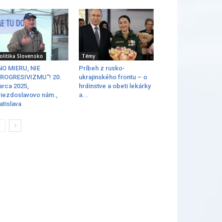
olitika Slovensko
Témy
O MIERU, NIE
Príbeh z rusko-
ROGRESIVIZMU“! 20.
ukrajinského frontu – o
rca 2025,
hrdinstve a obeti lekárky
iezdoslavovo nám.,
a...
atislava