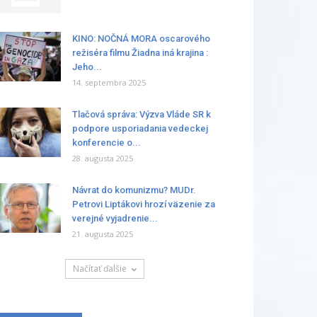
KINO: NOČNÁ MORA oscarového
režiséra filmu Žiadna iná krajina :
Jeho...
14. septembra 2025
Tlačová správa: Výzva Vláde SR k
podpore usporiadania vedeckej
konferencie o...
28. augusta 2025
Návrat do komunizmu? MUDr.
Petrovi Liptákovi hrozí väzenie za
verejné vyjadrenie...
21. augusta 2025
Načítať ďalšie