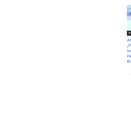
P
ÁN
„P
ma
Hv
Br