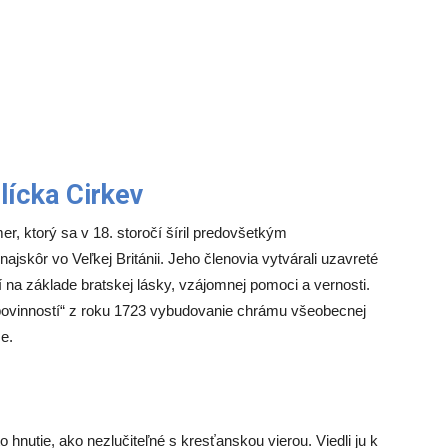
lícka Cirkev
r, ktorý sa v 18. storočí šíril predovšetkým
najskôr vo Veľkej Británii. Jeho členovia vytvárali uzavreté
dí na základe bratskej lásky, vzájomnej pomoci a vernosti.
h povinností“ z roku 1723 vybudovanie chrámu všeobecnej
se.
 hnutie, ako nezlučiteľné s kresťanskou vierou. Viedli ju k