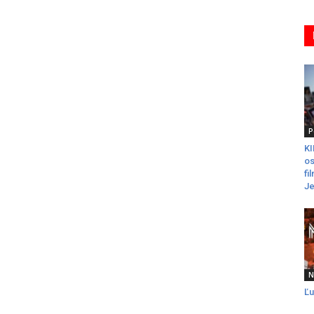
P
K
os
fi
Je
N
Ľu