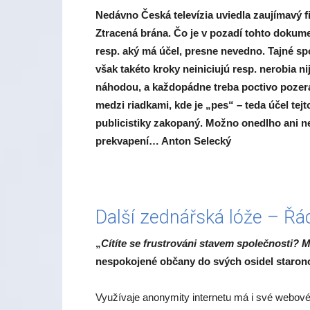
Nedávno Česká televízia uviedla zaujímavý f
Ztracená brána. Čo je v pozadí tohto dokum
resp. aký má účel, presne nevedno. Tajné sp
však takéto kroky neiniciujú resp. nerobia ni
náhodou, a každopádne treba poctivo pozera
medzi riadkami, kde je „pes“ – teda účel tejt
publicistiky zakopaný. Možno onedlho ani 
prekvapení… Anton Selecký
Další zednářská lóže – Řá
„
Cítíte se frustrováni stavem společnosti? 
nespokojené občany do svých osidel staron
Využívaje anonymity internetu má i své webové 