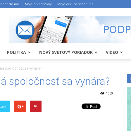
odporte nás
Moje objednávky
Moje veci na stiahnutie
POLITIKA
NOVÝ SVETOVÝ PORIADOK
VIDEO
ná spoločnosť sa vynára?
á spoločnosť sa vynára?
1550
teri