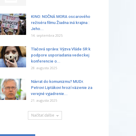
KINO: NOČNÁ MORA oscarového
režiséra filmu Žiadna iná krajina :
Jeho...
14. septembra 2025
Tlačová správa: Výzva Vláde SR k
podpore usporiadania vedeckej
konferencie o...
28. augusta 2025
Návrat do komunizmu? MUDr.
Petrovi Liptákovi hrozí väzenie za
verejné vyjadrenie...
21. augusta 2025
Načítať ďalšie