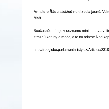
Ani sídlo Řádu strážců není zcela jasné. Velm
Maří.
Současně s tím je v seznamu ministerstva vnitr
strážců koruny a meče, a to na adrese Nad kap
http://freeglobe.parlamentnilisty.cz/Articles/23