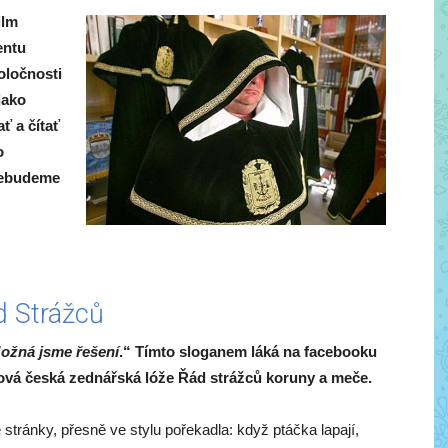
ilm
entu
oločnosti
jako
ť a čítať
o
nebudeme
d Strážců
Možná jsme řešení
.“
Tímto sloganem láká na facebooku
ová česká zednářská lóže Řád strážců koruny a meče.
stránky, přesně ve stylu pořekadla: když ptáčka lapají,