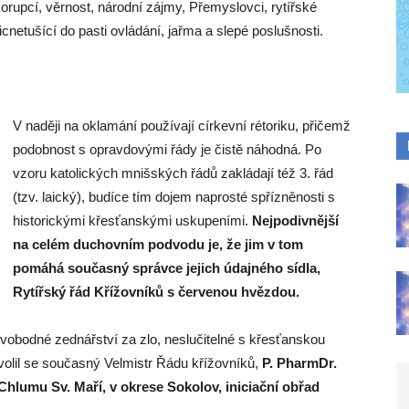
korupcí, věrnost, národní zájmy, Přemyslovci, rytířské
 nicnetušící do pasti ovládání, jařma a slepé poslušnosti.
V naději na oklamání používají církevní rétoriku, přičemž
podobnost s opravdovými řády je čistě náhodná. Po
vzoru katolických mnišských řádů zakládají též 3. řád
(tzv. laický), budíce tím dojem naprosté spřízněnosti s
historickými křesťanskými uskupeními.
Nejpodivnější
na celém duchovním podvodu je, že jim v tom
pomáhá současný správce jejich údajného sídla,
Rytířský řád Křížovníků s červenou hvězdou.
svobodné zednářství za zlo, neslučitelné s křesťanskou
volil se současný Velmistr Řádu křížovníků,
P. PharmDr.
 Chlumu Sv. Maří, v okrese Sokolov, iniciační obřad