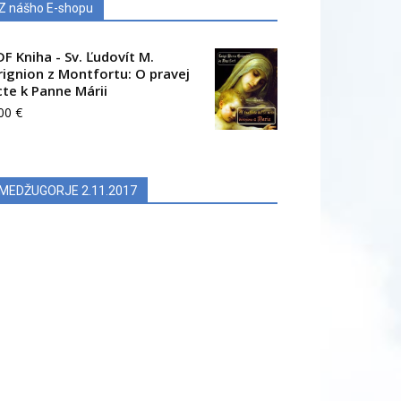
Z nášho E-shopu
DF Kniha - Sv. Ľudovít M.
rignion z Montfortu: O pravej
cte k Panne Márii
.00
€
MEDŽUGORJE 2.11.2017