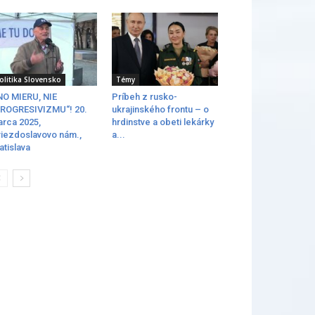
olitika Slovensko
Témy
O MIERU, NIE
Príbeh z rusko-
ROGRESIVIZMU“! 20.
ukrajinského frontu – o
rca 2025,
hrdinstve a obeti lekárky
iezdoslavovo nám.,
a...
atislava