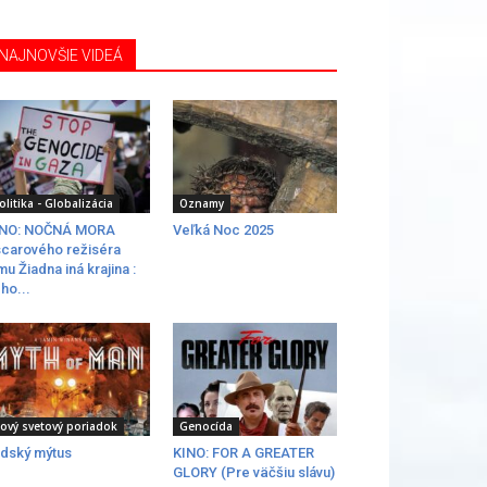
NAJNOVŠIE VIDEÁ
olitika - Globalizácia
Oznamy
INO: NOČNÁ MORA
Veľká Noc 2025
carového režiséra
lmu Žiadna iná krajina :
ho...
ový svetový poriadok
Genocída
dský mýtus
KINO: FOR A GREATER
GLORY (Pre väčšiu slávu)