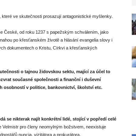
, které ve skutečnosti prosazují antagonistické myšlenky.
žce České, od roku 1237 s papežským schválením, jako
u snahou po křesťanském životě a hlásání evangelia slovy i
ch dokumentech o Kristu, Církvi a křesťanských
tečnosti o tajnou židovskou sektu, mající za účel to
zvrat současné společnosti a finanční i duševní
osobností v politice, bankovnictví, školství etc.
se nikterak najít konkrétní lidé, stojící v popředí celé
e Velmistr pro členy neomylným božstvem, neexistuje
dnostářů nuncia, vizitátora a prokurátora.