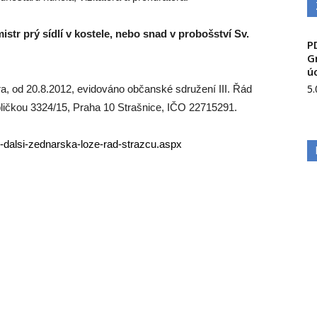
istr prý sídlí v kostele, nebo snad v probošství Sv.
P
G
ú
5
a, od 20.8.2012, evidováno občanské sdružení III. Řád
ličkou 3324/15, Praha 10 Strašnice, IČO 22715291.
10-dalsi-zednarska-loze-rad-strazcu.aspx