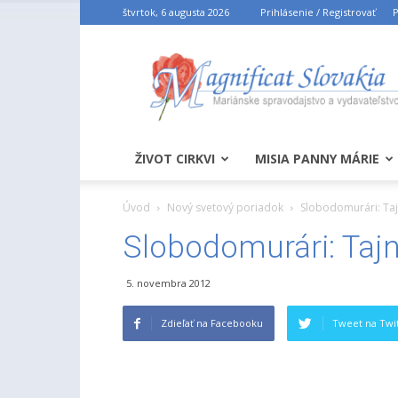
štvrtok, 6 augusta 2026
Prihlásenie / Registrovať
P
ŽIVOT CIRKVI
MISIA PANNY MÁRIE
Úvod
Nový svetový poriadok
Slobodomurári: Taj
Slobodomurári: Tajn
5. novembra 2012
Zdieľať na Facebooku
Tweet na Twit