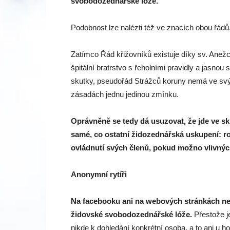
svobodozednářské lóže.
Podobnost lze nalézti též ve znacích obou řádů
Zatímco Řád křižovníků existuje díky sv. Ane
špitální bratrstvo s řeholními pravidly a jasno
skutky, pseudořád Strážců koruny nemá ve svý
zásadách jednu jedinou zmínku.
Oprávněně se tedy dá usuzovat, že jde ve sku
samé, co ostatní židozednářská uskupení: ro
ovládnutí svých členů, pokud možno vlivných 
Anonymní rytíři
Na facebooku ani na webových stránkách nedá 
židovské svobodozednářské lóže.
Přestože j
nikde k dohledání konkrétní osoba, a to ani u ho