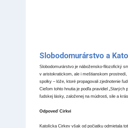
Slobodomurárstvo a Kato
Slobodomurárstvo je nábožensko-filozofický sme
v aristokratickom, ale i meštianskom prostredí, 
spolky – lóže, ktoré propagovali zjednotenie ľu
Cieľom tohto hnutia je podľa pravidiel „Starýc
ľudskej lásky, založenej na múdrosti, sile a krá
Odpoveď Cirkvi
Katolícka Cirkev však od počiatku odmietala toto