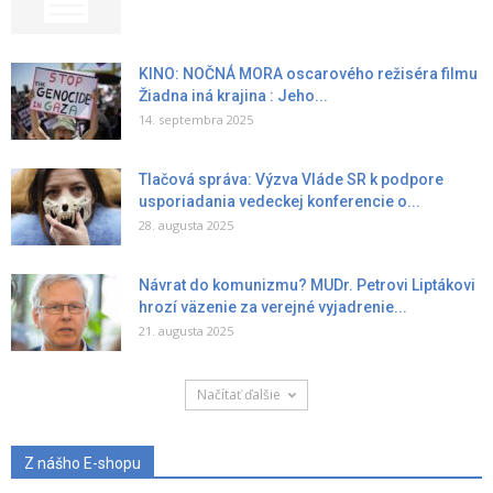
KINO: NOČNÁ MORA oscarového režiséra filmu
Žiadna iná krajina : Jeho...
14. septembra 2025
Tlačová správa: Výzva Vláde SR k podpore
usporiadania vedeckej konferencie o...
28. augusta 2025
Návrat do komunizmu? MUDr. Petrovi Liptákovi
hrozí väzenie za verejné vyjadrenie...
21. augusta 2025
Načítať ďalšie
Z nášho E-shopu