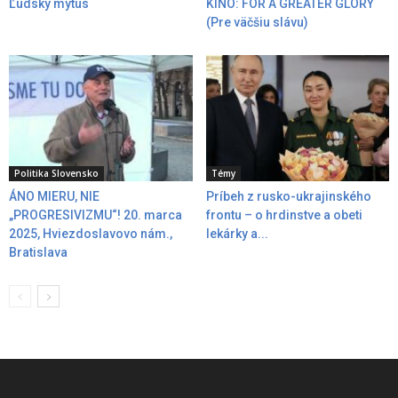
Ľudský mýtus
KINO: FOR A GREATER GLORY
(Pre väčšiu slávu)
Politika Slovensko
Témy
ÁNO MIERU, NIE
Príbeh z rusko-ukrajinského
„PROGRESIVIZMU“! 20. marca
frontu – o hrdinstve a obeti
2025, Hviezdoslavovo nám.,
lekárky a...
Bratislava