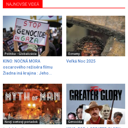
NAJNOVŠIE VIDEÁ
Politika - Globalizácia
Oznamy
KINO: NOČNÁ MORA
Veľká Noc 2025
oscarového režiséra filmu
Žiadna iná krajina : Jeho...
Nový svetový poriadok
Genocída