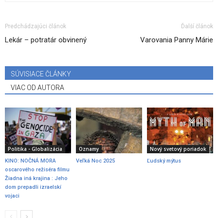
Predchádzajúci článok
Ďalší článok
Lekár – potratár obvinený
Varovania Panny Márie
SÚVISIACE ČLÁNKY
VIAC OD AUTORA
Politika - Globalizácia
Oznamy
Nový svetový poriadok
KINO: NOČNÁ MORA
Veľká Noc 2025
Ľudský mýtus
oscarového režiséra filmu
Žiadna iná krajina : Jeho
dom prepadli izraelskí
vojaci