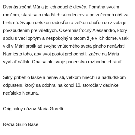
Dvanásťročná Mária je jednoduché dievča. Pomáha svojim
rodičom, stará sa o mladších súrodencov a po večeroch obšíva
bielizeň. Svojou detskou radosťou a veľkou chuťou do života je
povzbudením pre všetkých. Osemnásťročný Alessandro, ktorý
spolu s veci opitým a nespokojným otcom žije v ich dome, však
vidí v Márii protiklad svojho vnútorného sveta plného nenávisti.
Namiesto toho, aby svoj postoj prehodnotil, začne na Máriu
vyvíjať nátlak. Ona sa ale svoje panenstvo rozhodne chrániť…
Silný príbeh o láske a nenávisti, veľkom hriechu a nadľudskom
odpustení, ktorý sa odohral na konci 19. storočia v dedinke
neďaleko Nettuna.
Originálny názov Maria Goretti
Réžia Giulio Base