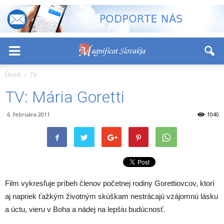
-
+
Font Size:
Úvod
TV
TV: Mária Goretti
6. februára 2011
1040
Film vykresľuje príbeh členov početnej rodiny Gorettiovcov, ktorí
aj napriek ťažkým životným skúškam nestrácajú vzájomnú lásku
a úctu, vieru v Boha a nádej na lepšiu budúcnosť.