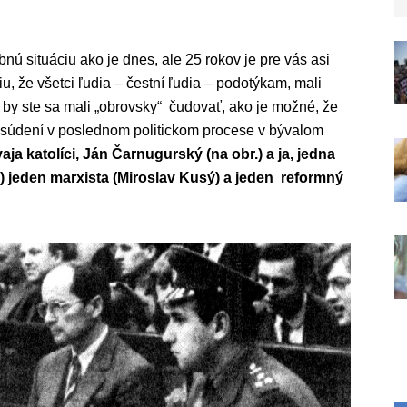
ú situáciu ako je dnes, ale 25 rokov je pre vás asi
u, že všetci ľudia – čestní ľudia – podotýkam, mali
 by ste sa mali „obrovsky“ čudovať, ako je možné, že
oli súdení v poslednom politickom procese v bývalom
aja katolíci, Ján Čarnugurský (na obr.) a ja, jedna
) jeden marxista (Miroslav Kusý) a jeden reformný