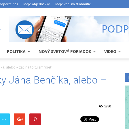
odporte nás
Moje objednávky
Moje veci na stiahnutie
POLITIKA
NOVÝ SVETOVÝ PORIADOK
VIDEO
a, alebo – začína to tu smrdieť
y Jána Benčíka, alebo –
5870
teri