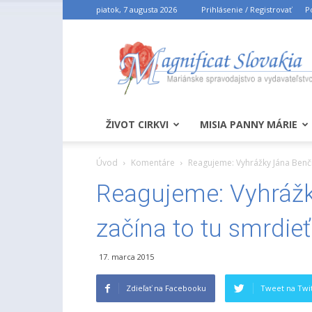
piatok, 7 augusta 2026
Prihlásenie / Registrovať
P
ŽIVOT CIRKVI
MISIA PANNY MÁRIE
Úvod
Komentáre
Reagujeme: Vyhrážky Jána Benčík
Reagujeme: Vyhrážk
začína to tu smrdieť
17. marca 2015
Zdieľať na Facebooku
Tweet na Twit