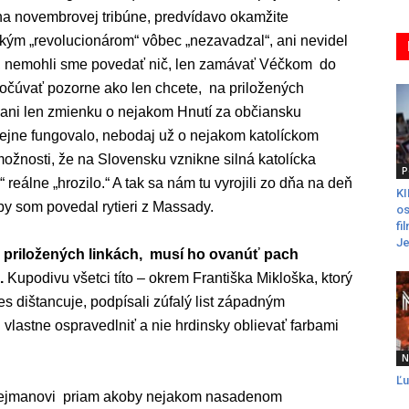
 na novembrovej tribúne, predvídavo okamžite
vským „revolucionárom“ vôbec „nezavadzal“, ani nevidel
o, nemohli sme povedať nič, len zamávať Véčkom do
očúvať pozorne ako len chcete, na priložených
ani len zmienku o nejakom Hnutí za občiansku
rejne fungovalo, nebodaj už o nejakom katolíckom
 možnosti, že na Slovensku vznikne silná katolícka
P
eálne „hrozilo.“ A tak sa nám tu vyrojili zo dňa na deň
K
r by som povedal rytieri z Massady.
os
fi
Je
na priložených linkách, musí ho ovanúť pach
.
Kupodivu všetci títo – okrem Františka Mikloška, ktorý
s dištancuje, podpísali zúfalý list západným
ti vlastne ospravedlniť a nie hrdinsky oblievať farbami
N
Ľu
Sulejmanovi priam akoby nejakom nasadenom