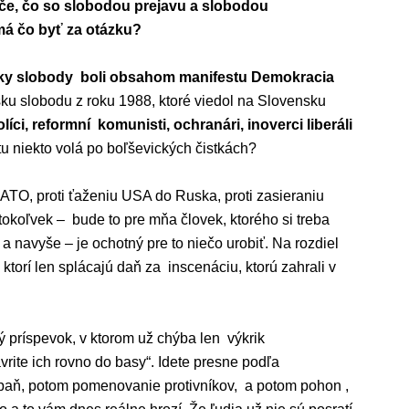
če, čo so slobodou prejavu a slobodou
á čo byť za otázku?
avky slobody boli obsahom manifestu Demokracia
ku slobodu z roku 1988, ktoré viedol na Slovensku
olíci, reformní komunisti, ochranári, inoverci liberáli
u niekto volá po boľševických čistkách?
NATO, proti ťaženiu USA do Ruska, proti zasieraniu
koľvek – bude to pre mňa človek, ktorého si treba
a navyše – je ochotný pre to niečo urobiť. Na rozdiel
torí len splácajú daň za inscenáciu, ktorú zahrali v
ý príspevok, v ktorom už chýba len výkrik
rite ich rovno do basy“. Idete presne podľa
paň, potom pomenovanie protivníkov, a potom pohon ,