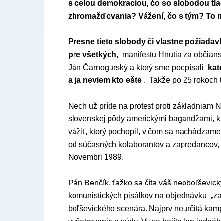
s celou demokraciou, čo so slobodou tla
zhromažďovania? Vážení, čo s tým? To m
Presne tieto slobody či vlastne požiad
pre všetkých,
manifestu Hnutia za občians
Ján Čarnogurský a ktorý sme podpísali
kat
a ja neviem kto ešte
. Takže po 25 rokoch t
Nech už príde na protest proti základniam 
slovenskej pôdy americkými bagandžami, kto
vážiť, ktorý pochopil, v čom sa nachádzame 
od súčasných kolaborantov a zapredancov, k
Novembri 1989.
Pán Benčík, ťažko sa číta váš neoboľševick
komunistických pisálkov na objednávku „zav
boľševického scenára. Najprv neurčitá kam