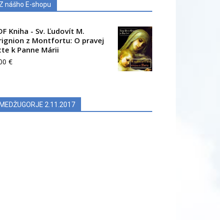
Z nášho E-shopu
DF Kniha - Sv. Ľudovít M.
rignion z Montfortu: O pravej
cte k Panne Márii
.00
€
MEDŽUGORJE 2.11.2017