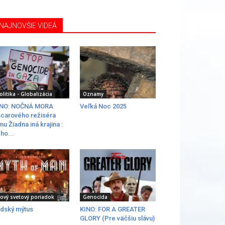
NAJNOVŠIE VIDEÁ
olitika - Globalizácia
Oznamy
INO: NOČNÁ MORA
Veľká Noc 2025
carového režiséra
lmu Žiadna iná krajina :
ho...
ový svetový poriadok
Genocída
dský mýtus
KINO: FOR A GREATER
GLORY (Pre väčšiu slávu)