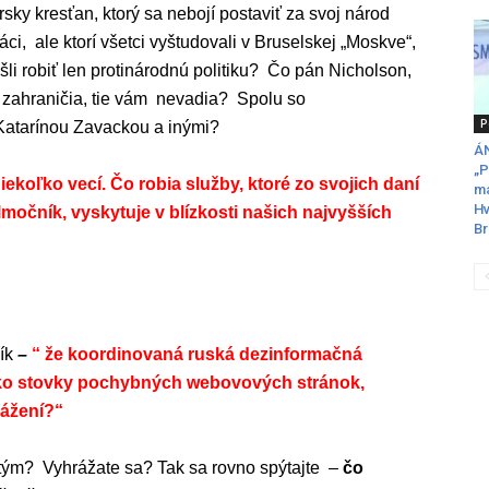
sky kresťan, ktorý sa nebojí postaviť za svoj národ
váci, ale ktorí všetci vyštudovali v Bruselskej „Moskve“,
li robiť len protinárodnú politiku? Čo pán Nicholson,
y zahraničia, tie vám nevadia? Spolu so
P
Katarínou Zavackou a inými?
ÁN
„P
ekoľko vecí. Čo robia služby, ktoré zo svojich daní
ma
Hv
tlmočník, vyskytuje v blízkosti našich najvyšších
Br
ík
–
“ že koordinovaná ruská dezinformačná
ko stovky pochybných webovových stránok,
vážení?“
 tým? Vyhrážate sa? Tak sa rovno spýtajte –
čo