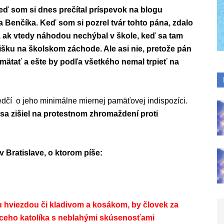
keď som si dnes prečítal príspevok na blogu
 Benčíka. Keď som si pozrel tvár tohto pána, zdalo
ť, ak vtedy náhodou nechýbal v škole, keď sa tam
rišku na školskom záchode. Ale asi nie, pretože pán
amätať a ešte by podľa všetkého nemal trpieť na
dčí o jeho minimálne miernej pamäťovej indispozíci.
 sa zišiel na protestnom zhromaždení proti
 Bratislave, o ktorom píše:
 hviezdou či kladivom a kosákom, by človek za
úceho katolíka s neblahými skúsenosťami