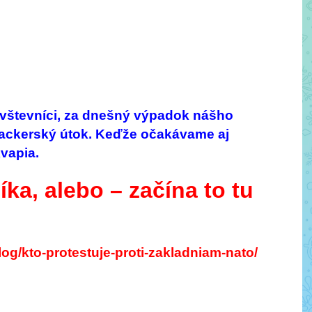
vštevníci, za dnešný výpadok nášho
hackerský útok. Keďže očakávame aj
kvapia.
ka, alebo – začína to tu
log/kto-protestuje-proti-zakladniam-nato/