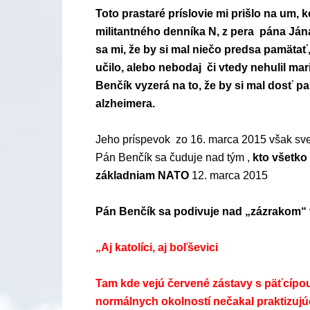
Toto prastaré príslovie mi prišlo na um, 
militantného denníka N, z pera pána Jána
sa mi, že by si mal niečo predsa pamäta
učilo, alebo nebodaj či vtedy nehulil ma
Benčík vyzerá na to, že by si mal dosť p
alzheimera.
Jeho príspevok zo 16. marca 2015 však sve
Pán Benčík sa čuduje nad tým ,
kto všetko
základniam NATO
12. marca 2015
Pán Benčík sa podivuje nad „zázrakom“ v
„Aj katolíci, aj boľševici
Tam kde vejú červené zástavy s päťcípou
normálnych okolností nečakal praktizuj