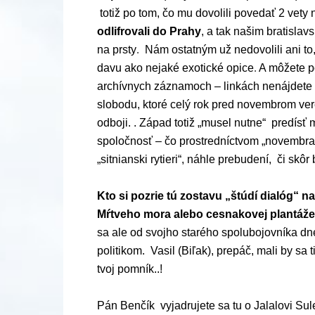
totiž po tom, čo mu dovolili povedať 2 vety
odlifrovali do Prahy
, a tak našim bratisla
na prsty
.
Nám ostatným už nedovolili ani t
davu ako nejaké exotické opice
.
A môžete p
archívnych záznamoch – linkách nenájdete 
slobodu, ktoré celý rok pred novembrom ve
odboji. . Západ totiž „musel nutne“ predísť
spoločnosť – čo prostredníctvom „novembra“ r
„sitnianski rytieri“, náhle prebudení, či skô
Kto si pozrie tú zostavu „štúdí dialóg“ 
Mŕtveho mora alebo cesnakovej plantáže
sa ale od svojho starého spolubojovníka dne
politikom. Vasil (Biľak), prepáč, mali by sa 
tvoj pomník..!
Pán Benčík vyjadrujete sa tu o Jalalovi 