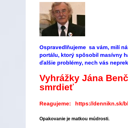
Ospravedlňujeme sa vám, milí ná
portálu, ktorý spôsobil masívny 
ďalšie problémy, nech vás nepre
Vyhrážky Jána Benčí
smrdieť
Reagujeme:
https://dennikn.sk/b
Opakovanie je matkou múdrosti.