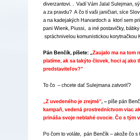
diverzantovi. . Vadí Vám Jalal Sulejman, sýr
a za pravdu? A čo tí vaši janičiari, síce Slo
a na kadejakých Harvardoch a ktorí sem priš
pani Wienk, Piussi, a iné postavičky, bábk
spráchnivelou komunistickou korytnačkou 
Pán Benčík, píšete: „
Zaujalo ma na tom ni
platíme, ak sa takýto človek, hoci aj ako 
predstaviteľov?“
To čo – chcete dať Sulejmana zatvoriť?
„Z uvedeného je zrejmé“
, –
píše pán Benč
kampaň, vedená prostredníctvom viac a
prináša svoje neblahé ovocie. Čo s tým 
Po čom to voláte, pán Benčík – akože čo s