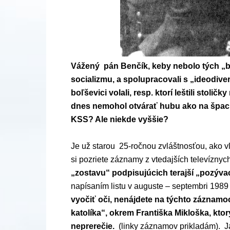
Vážený pán Benčík, keby nebolo tých „bi
socializmu, a spolupracovali s „ideodive
boľševici volali, resp. ktorí leštili stoli
dnes nemohol otvárať hubu ako na špacír
KSS? Ale niekde vyššie?
Je už starou 25-ročnou zvláštnosťou, ako v
si pozriete záznamy z vtedajších televíznyc
„zostavu“ podpisujúcich terajší „pozývac
napísaním listu v auguste – septembri 198
vyočiť oči, nenájdete na týchto záznamo
katolíka“, okrem Františka Mikloška, kto
neprerečie.
(linky záznamov prikladám). J