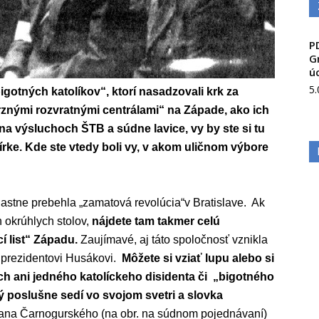
P
G
ú
5
gotných katolíkov“, ktorí nasadzovali krk za
rznými rozvratnými centrálami“ na Západe, ako ich
čky na výsluchoch ŠTB a súdne lavice, vy by ste si tu
ke. Kde ste vtedy boli vy, v akom uličnom výbore
lastne prebehla „zamatová revolúcia“v Bratislave. Ak
h okrúhlych stolov,
nájdete tam takmer celú
í list“ Západu.
Zaujímavé, aj táto spoločnosť vznikla
9 prezidentovi Husákovi.
Môžete si vziať lupu alebo si
ch ani jedného katolíckeho disidenta či „bigotného
rý poslušne sedí vo svojom svetri a slovka
ana Čarnogurského (na obr. na súdnom pojednávaní)