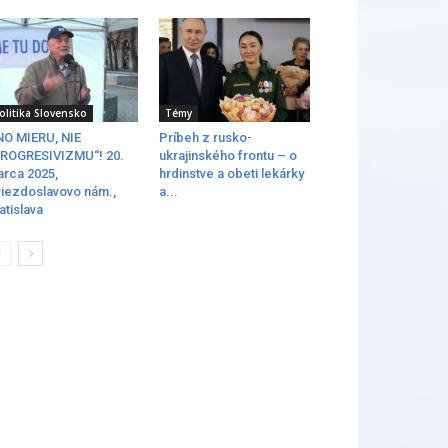
olitika Slovensko
Témy
O MIERU, NIE
Príbeh z rusko-
ROGRESIVIZMU“! 20.
ukrajinského frontu – o
rca 2025,
hrdinstve a obeti lekárky
iezdoslavovo nám.,
a...
atislava