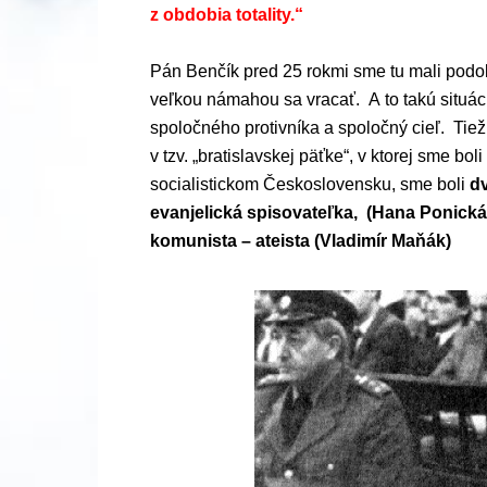
z obdobia totality.“
Pán Benčík pred 25 rokmi sme tu mali podobn
veľkou námahou sa vracať. A to takú situáci
spoločného protivníka a spoločný cieľ. Tiež
v tzv. „bratislavskej päťke“, v ktorej sme b
socialistickom Československu, sme boli
dv
evanjelická spisovateľka, (Hana Ponická
komunista – ateista (Vladimír Maňák)