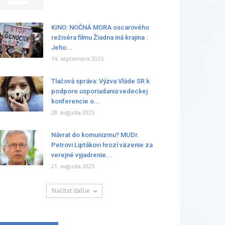
KINO: NOČNÁ MORA oscarového
režiséra filmu Žiadna iná krajina :
Jeho...
14. septembra 2025
Tlačová správa: Výzva Vláde SR k
podpore usporiadania vedeckej
konferencie o...
28. augusta 2025
Návrat do komunizmu? MUDr.
Petrovi Liptákovi hrozí väzenie za
verejné vyjadrenie...
21. augusta 2025
Načítať ďalšie